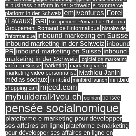
e-business platform in der Schweiz
e-commerce
Forel
emjiventures
platform in der Schweiz
(Lavaux)
GRI
Groupement Romand de l'Informa
Groupement Romand de l'Informatique
histoire de
inbound marketing en Suisse
l'informatique
inbound marketing in der Schweiz
inbound
PR
inbound-marketing en Suisse
inbound-
marketing in der Schweiz
logiciel de marketing
marketing
vidéo en Suisse
marketing vidéo
Mathieu Janin
marketing vidéo personnalisé
médias sociaux
mintbird
mintbird launch
mintbird
mjccd.com
shopping cart
mybuilderall4you.ch
pensée
opinion
pensée socialnomique
plateforme e-marketing pour développer
ses affaires en ligne
plateforme e-marketing
pour développer ses affaires en ligne en