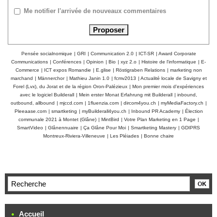
Me notifier l'arrivée de nouveaux commentaires
Pensée socialnomique
|
GRI
|
Communication 2.0
|
ICT-SR
|
Award Corporate
Communications
|
Conférences
|
Opinion
|
Bio
|
xyz 2.o
|
Histoire de l'informatique
|
E-
Commerce
|
ICT expos Romandie
|
E.glise
|
Röstigraben Relations
|
marketing non
marchand
|
Männerchor
|
Mathieu Janin 1.0
|
fcmv2013
|
Actualité locale de Savigny et
Forel (Lvx), du Jorat et de la région Oron-Palézieux
|
Mon premier mois d'expériences
avec le logiciel Builderall
|
Mein erster Monat Erfahrung mit Builderall
|
inbound,
outbound, allbound
|
mjccd.com
|
1fluenzia.com
|
dircom4you.ch
|
myMediaFactory.ch
|
Pleeaase.com
|
smartketing
|
myBuilderall4you.ch
|
Inbound PR Academy
|
Élection
communale 2021 à Montet (Glâne)
|
MintBird
|
Votre Plan Marketing en 1 Page
|
SmartVideo
|
Glânennuaire
|
Ça Glâne Pour Moi
|
Smartketing Mastery
|
GDIPRS
Montreux-Riviera-Villeneuve
|
Les Pléiades
|
Bonne chaire
Accueil