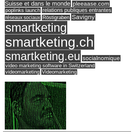
Suisse et dans le monde
pleeaase.com
relations publiques entrantes
poplinks launch
Savigny
réseaux sociaux
Röstigraben
smartketing
smartketing.ch
smartketing.eu
socialnomique
video marketing software in Switzerland
videomarketing
Videomarketing