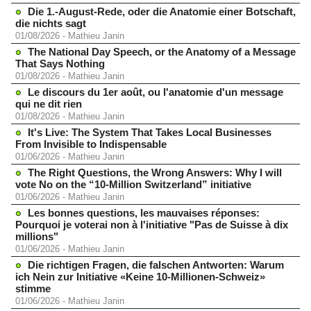
Die 1.-August-Rede, oder die Anatomie einer Botschaft,
die nichts sagt
01/08/2026
-
Mathieu Janin
The National Day Speech, or the Anatomy of a Message
That Says Nothing
01/08/2026
-
Mathieu Janin
Le discours du 1er août, ou l'anatomie d'un message
qui ne dit rien
01/08/2026
-
Mathieu Janin
It's Live: The System That Takes Local Businesses
From Invisible to Indispensable
01/06/2026
-
Mathieu Janin
The Right Questions, the Wrong Answers: Why I will
vote No on the “10-Million Switzerland” initiative
01/06/2026
-
Mathieu Janin
Les bonnes questions, les mauvaises réponses:
Pourquoi je voterai non à l'initiative "Pas de Suisse à dix
millions"
01/06/2026
-
Mathieu Janin
Die richtigen Fragen, die falschen Antworten: Warum
ich Nein zur Initiative «Keine 10-Millionen-Schweiz»
stimme
01/06/2026
-
Mathieu Janin