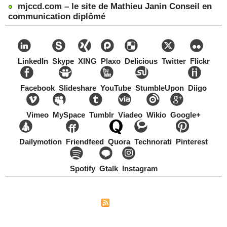
mjccd.com – le site de Mathieu Janin Conseil en
communication diplômé
LinkedIn
Skype
XING
Plaxo
Delicious
Twitter
Flickr
Facebook
Slideshare
YouTube
StumbleUpon
Diigo
Vimeo
MySpace
Tumblr
Viadeo
Wikio
Google+
Dailymotion
Friendfeed
Quora
Technorati
Pinterest
Spotify
Gtalk
Instagram
Copyright Mathieu Janin, Switzerland, 1967-2021
|
|
Plan du site
Syndication
Tags