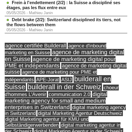
Frein à l'endettement (2/2) : la Suisse a discipliné ses
étages, pas les flux entre eux
05/05/2026
-
Mathieu Janin
Debt brake (2/2): Switzerland disciplined its tiers, not
the flows between them
05/05/2026
-
Mathieu Janin
agence certifiée Builderall
agence d'inbound
agence de marketing digital
marketing en Suisse
en Suisse
agence de marketing digital pour
PME et indépendants
agence de marketing digital
suisse
agence de marketing pour PME et
builderall en
indépendants
ASIJ
APE-Jorat
Suisse
builderall in der Schweiz
choeur
digital
d'hommes L'Avenir
communication 2.0
marketing agency for small and medium
enterprises in Switzerland
digital marketing agency
in Switzerland
digital Marketing Agentur Deutschweiz
digital Marketing agentur für KMU und
Selbständigerwerbenden
digital marketing agentur in
digital Marketing Agentur in der Schweiz
der Schweiz