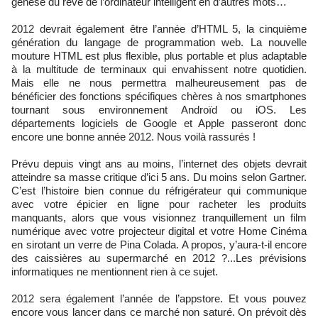
genèse du rêve de l’ordinateur intelligent en d’autres mots…
2012 devrait également être l’année d’HTML 5, la cinquième
génération du langage de programmation web. La nouvelle
mouture HTML est plus flexible, plus portable et plus adaptable
à la multitude de terminaux qui envahissent notre quotidien.
Mais elle ne nous permettra malheureusement pas de
bénéficier des fonctions spécifiques chères à nos smartphones
tournant sous environnement Androïd ou iOS. Les
départements logiciels de Google et Apple passeront donc
encore une bonne année 2012. Nous voilà rassurés !
Prévu depuis vingt ans au moins, l’internet des objets devrait
atteindre sa masse critique d’ici 5 ans. Du moins selon Gartner.
C’est l’histoire bien connue du réfrigérateur qui communique
avec votre épicier en ligne pour racheter les produits
manquants, alors que vous visionnez tranquillement un film
numérique avec votre projecteur digital et votre Home Cinéma
en sirotant un verre de Pina Colada. A propos, y’aura-t-il encore
des caissières au supermarché en 2012 ?...Les prévisions
informatiques ne mentionnent rien à ce sujet.
2012 sera également l’année de l’appstore. Et vous pouvez
encore vous lancer dans ce marché non saturé. On prévoit dès