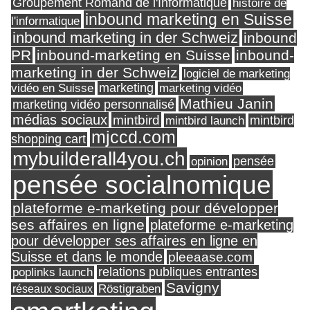
Groupement Romand de l'Informatique
histoire de
inbound marketing en Suisse
l'informatique
inbound marketing in der Schweiz
inbound
PR
inbound-marketing en Suisse
inbound-
marketing in der Schweiz
logiciel de marketing
marketing
vidéo en Suisse
marketing vidéo
Mathieu Janin
marketing vidéo personnalisé
médias sociaux
mintbird
mintbird launch
mintbird
mjccd.com
shopping cart
mybuilderall4you.ch
pensée
opinion
pensée socialnomique
plateforme e-marketing pour développer
ses affaires en ligne
plateforme e-marketing
pour développer ses affaires en ligne en
Suisse et dans le monde
pleeaase.com
relations publiques entrantes
poplinks launch
Savigny
réseaux sociaux
Röstigraben