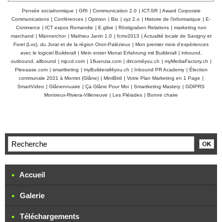
Pensée socialnomique
|
GRI
|
Communication 2.0
|
ICT-SR
|
Award Corporate
Communications
|
Conférences
|
Opinion
|
Bio
|
xyz 2.o
|
Histoire de l'informatique
|
E-
Commerce
|
ICT expos Romandie
|
E.glise
|
Röstigraben Relations
|
marketing non
marchand
|
Männerchor
|
Mathieu Janin 1.0
|
fcmv2013
|
Actualité locale de Savigny et
Forel (Lvx), du Jorat et de la région Oron-Palézieux
|
Mon premier mois d'expériences
avec le logiciel Builderall
|
Mein erster Monat Erfahrung mit Builderall
|
inbound,
outbound, allbound
|
mjccd.com
|
1fluenzia.com
|
dircom4you.ch
|
myMediaFactory.ch
|
Pleeaase.com
|
smartketing
|
myBuilderall4you.ch
|
Inbound PR Academy
|
Élection
communale 2021 à Montet (Glâne)
|
MintBird
|
Votre Plan Marketing en 1 Page
|
SmartVideo
|
Glânennuaire
|
Ça Glâne Pour Moi
|
Smartketing Mastery
|
GDIPRS
Montreux-Riviera-Villeneuve
|
Les Pléiades
|
Bonne chaire
Accueil
Galerie
Téléchargements