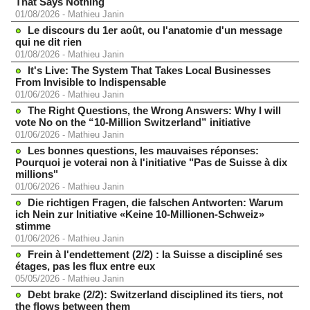
That Says Nothing
01/08/2026
-
Mathieu Janin
Le discours du 1er août, ou l'anatomie d'un message
qui ne dit rien
01/08/2026
-
Mathieu Janin
It's Live: The System That Takes Local Businesses
From Invisible to Indispensable
01/06/2026
-
Mathieu Janin
The Right Questions, the Wrong Answers: Why I will
vote No on the “10-Million Switzerland” initiative
01/06/2026
-
Mathieu Janin
Les bonnes questions, les mauvaises réponses:
Pourquoi je voterai non à l'initiative "Pas de Suisse à dix
millions"
01/06/2026
-
Mathieu Janin
Die richtigen Fragen, die falschen Antworten: Warum
ich Nein zur Initiative «Keine 10-Millionen-Schweiz»
stimme
01/06/2026
-
Mathieu Janin
Frein à l'endettement (2/2) : la Suisse a discipliné ses
étages, pas les flux entre eux
05/05/2026
-
Mathieu Janin
Debt brake (2/2): Switzerland disciplined its tiers, not
the flows between them