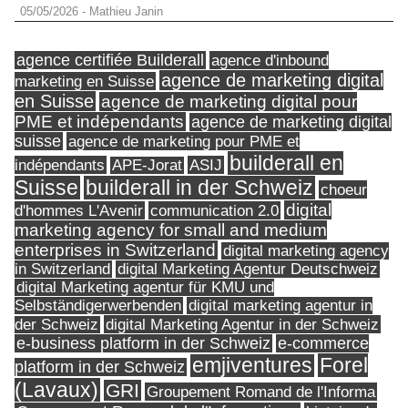
05/05/2026
-
Mathieu Janin
agence certifiée Builderall
agence d'inbound
agence de marketing digital
marketing en Suisse
en Suisse
agence de marketing digital pour
PME et indépendants
agence de marketing digital
suisse
agence de marketing pour PME et
builderall en
indépendants
ASIJ
APE-Jorat
Suisse
builderall in der Schweiz
choeur
digital
d'hommes L'Avenir
communication 2.0
marketing agency for small and medium
enterprises in Switzerland
digital marketing agency
in Switzerland
digital Marketing Agentur Deutschweiz
digital Marketing agentur für KMU und
Selbständigerwerbenden
digital marketing agentur in
digital Marketing Agentur in der Schweiz
der Schweiz
e-business platform in der Schweiz
e-commerce
Forel
emjiventures
platform in der Schweiz
(Lavaux)
GRI
Groupement Romand de l'Informa