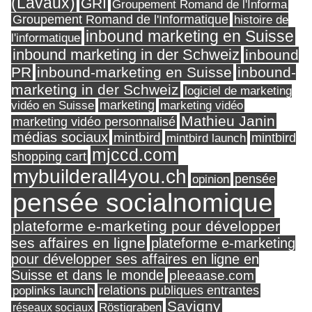
(Lavaux)
GRI
Groupement Romand de l'Informa
Groupement Romand de l'Informatique
histoire de
inbound marketing en Suisse
l'informatique
inbound marketing in der Schweiz
inbound
PR
inbound-marketing en Suisse
inbound-
marketing in der Schweiz
logiciel de marketing
marketing
vidéo en Suisse
marketing vidéo
Mathieu Janin
marketing vidéo personnalisé
médias sociaux
mintbird
mintbird launch
mintbird
mjccd.com
shopping cart
mybuilderall4you.ch
pensée
opinion
pensée socialnomique
plateforme e-marketing pour développer
ses affaires en ligne
plateforme e-marketing
pour développer ses affaires en ligne en
Suisse et dans le monde
pleeaase.com
relations publiques entrantes
poplinks launch
Savigny
réseaux sociaux
Röstigraben