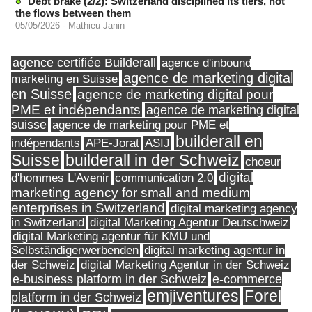
Debt brake (2/2): Switzerland disciplined its tiers, not
the flows between them
05/05/2026
-
Mathieu Janin
agence certifiée Builderall
agence d'inbound
agence de marketing digital
marketing en Suisse
en Suisse
agence de marketing digital pour
PME et indépendants
agence de marketing digital
suisse
agence de marketing pour PME et
builderall en
indépendants
ASIJ
APE-Jorat
Suisse
builderall in der Schweiz
choeur
digital
d'hommes L'Avenir
communication 2.0
marketing agency for small and medium
enterprises in Switzerland
digital marketing agency
in Switzerland
digital Marketing Agentur Deutschweiz
digital Marketing agentur für KMU und
Selbständigerwerbenden
digital marketing agentur in
digital Marketing Agentur in der Schweiz
der Schweiz
e-business platform in der Schweiz
e-commerce
Forel
emjiventures
platform in der Schweiz