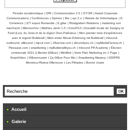
Pensée socialnomique
|
GRI
|
Communication 2.0
|
ICT-SR
|
Award Corporate
Communications
|
Conférences
|
Opinion
|
Bio
|
xyz 2.o
|
Histoire de l'informatique
|
E-
Commerce
|
ICT expos Romandie
|
E.glise
|
Röstigraben Relations
|
marketing non
marchand
|
Männerchor
|
Mathieu Janin 1.0
|
fcmv2013
|
Actualité locale de Savigny et
Forel (Lvx), du Jorat et de la région Oron-Palézieux
|
Mon premier mois d'expériences
avec le logiciel Builderall
|
Mein erster Monat Erfahrung mit Builderall
|
inbound,
outbound, allbound
|
mjccd.com
|
1fluenzia.com
|
dircom4you.ch
|
myMediaFactory.ch
|
Pleeaase.com
|
smartketing
|
myBuilderall4you.ch
|
Inbound PR Academy
|
Élection
communale 2021 à Montet (Glâne)
|
MintBird
|
Votre Plan Marketing en 1 Page
|
SmartVideo
|
Glânennuaire
|
Ça Glâne Pour Moi
|
Smartketing Mastery
|
GDIPRS
Montreux-Riviera-Villeneuve
|
Les Pléiades
|
Bonne chaire
Accueil
Galerie