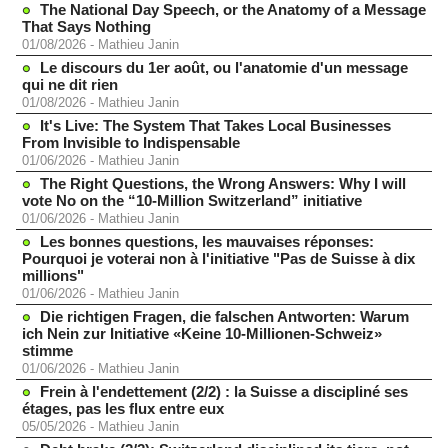
The National Day Speech, or the Anatomy of a Message
That Says Nothing
01/08/2026
-
Mathieu Janin
Le discours du 1er août, ou l'anatomie d'un message
qui ne dit rien
01/08/2026
-
Mathieu Janin
It's Live: The System That Takes Local Businesses
From Invisible to Indispensable
01/06/2026
-
Mathieu Janin
The Right Questions, the Wrong Answers: Why I will
vote No on the “10-Million Switzerland” initiative
01/06/2026
-
Mathieu Janin
Les bonnes questions, les mauvaises réponses:
Pourquoi je voterai non à l'initiative "Pas de Suisse à dix
millions"
01/06/2026
-
Mathieu Janin
Die richtigen Fragen, die falschen Antworten: Warum
ich Nein zur Initiative «Keine 10-Millionen-Schweiz»
stimme
01/06/2026
-
Mathieu Janin
Frein à l'endettement (2/2) : la Suisse a discipliné ses
étages, pas les flux entre eux
05/05/2026
-
Mathieu Janin