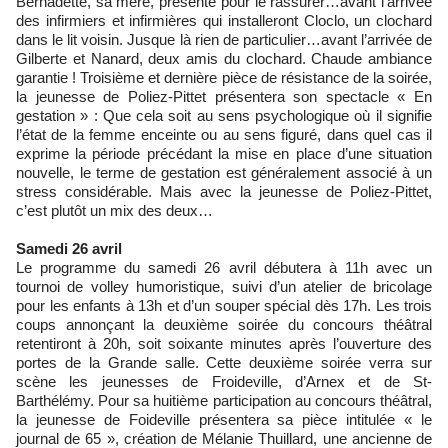
Bernadette, sa mère, présente pour le rassurer…avant l’arrivée
des infirmiers et infirmières qui installeront Cloclo, un clochard
dans le lit voisin. Jusque là rien de particulier…avant l’arrivée de
Gilberte et Nanard, deux amis du clochard. Chaude ambiance
garantie ! Troisième et dernière pièce de résistance de la soirée,
la jeunesse de Poliez-Pittet présentera son spectacle « En
gestation » : Que cela soit au sens psychologique où il signifie
l’état de la femme enceinte ou au sens figuré, dans quel cas il
exprime la période précédant la mise en place d’une situation
nouvelle, le terme de gestation est généralement associé à un
stress considérable. Mais avec la jeunesse de Poliez-Pittet,
c’est plutôt un mix des deux…
Samedi 26 avril
Le programme du samedi 26 avril débutera à 11h avec un
tournoi de volley humoristique, suivi d’un atelier de bricolage
pour les enfants à 13h et d’un souper spécial dès 17h. Les trois
coups annonçant la deuxième soirée du concours théâtral
retentiront à 20h, soit soixante minutes après l’ouverture des
portes de la Grande salle. Cette deuxième soirée verra sur
scène les jeunesses de Froideville, d’Arnex et de St-
Barthélémy. Pour sa huitième participation au concours théâtral,
la jeunesse de Foideville présentera sa pièce intitulée « le
journal de 65 », création de Mélanie Thuillard, une ancienne de