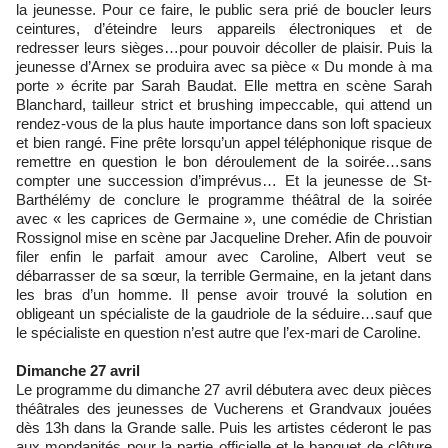
la jeunesse. Pour ce faire, le public sera prié de boucler leurs
ceintures, d’éteindre leurs appareils électroniques et de
redresser leurs sièges…pour pouvoir décoller de plaisir. Puis la
jeunesse d’Arnex se produira avec sa pièce « Du monde à ma
porte » écrite par Sarah Baudat. Elle mettra en scène Sarah
Blanchard, tailleur strict et brushing impeccable, qui attend un
rendez-vous de la plus haute importance dans son loft spacieux
et bien rangé. Fine prête lorsqu’un appel téléphonique risque de
remettre en question le bon déroulement de la soirée…sans
compter une succession d’imprévus… Et la jeunesse de St-
Barthélémy de conclure le programme théâtral de la soirée
avec « les caprices de Germaine », une comédie de Christian
Rossignol mise en scène par Jacqueline Dreher. Afin de pouvoir
filer enfin le parfait amour avec Caroline, Albert veut se
débarrasser de sa sœur, la terrible Germaine, en la jetant dans
les bras d’un homme. Il pense avoir trouvé la solution en
obligeant un spécialiste de la gaudriole de la séduire…sauf que
le spécialiste en question n’est autre que l’ex-mari de Caroline.
Dimanche 27 avril
Le programme du dimanche 27 avril débutera avec deux pièces
théâtrales des jeunesses de Vucherens et Grandvaux jouées
dès 13h dans la Grande salle. Puis les artistes céderont le pas
aux mondanités pour la partie officielle et le banquet de clôture