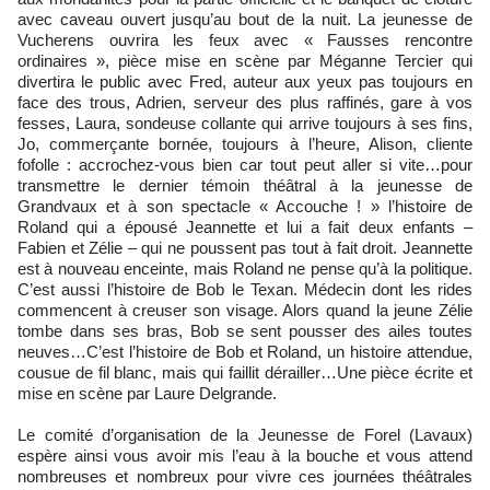
avec caveau ouvert jusqu’au bout de la nuit. La jeunesse de
Vucherens ouvrira les feux avec « Fausses rencontre
ordinaires », pièce mise en scène par Méganne Tercier qui
divertira le public avec Fred, auteur aux yeux pas toujours en
face des trous, Adrien, serveur des plus raffinés, gare à vos
fesses, Laura, sondeuse collante qui arrive toujours à ses fins,
Jo, commerçante bornée, toujours à l’heure, Alison, cliente
fofolle : accrochez-vous bien car tout peut aller si vite…pour
transmettre le dernier témoin théâtral à la jeunesse de
Grandvaux et à son spectacle « Accouche ! » l’histoire de
Roland qui a épousé Jeannette et lui a fait deux enfants –
Fabien et Zélie – qui ne poussent pas tout à fait droit. Jeannette
est à nouveau enceinte, mais Roland ne pense qu’à la politique.
C’est aussi l’histoire de Bob le Texan. Médecin dont les rides
commencent à creuser son visage. Alors quand la jeune Zélie
tombe dans ses bras, Bob se sent pousser des ailes toutes
neuves…C’est l’histoire de Bob et Roland, un histoire attendue,
cousue de fil blanc, mais qui faillit dérailler…Une pièce écrite et
mise en scène par Laure Delgrande.
Le comité d’organisation de la Jeunesse de Forel (Lavaux)
espère ainsi vous avoir mis l’eau à la bouche et vous attend
nombreuses et nombreux pour vivre ces journées théâtrales