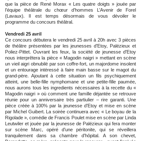
que la pièce de René Morax « Les quatre doigts » jouée par
l’équipe théâtrale du chœur d’hommes L’Avenir de Forel
(Lavaux). Il est temps désormais de vous dévoiler le
programme du concours théâtral.
Vendredi 25 avril
Ce concours débutera le vendredi 25 avril à 20h avec 3 pièces
de théâtre présentées par les jeunesses d’Etoy, Palézieux et
Poliez-Pittet. Ouvrant les feux, la société de jeunesse d’Etoy
nous interprêtera la pièce « Magodin naigri » mettant en scène
un vieil aigri obnubilé par son coffre-fort, un majordome insolent
et un entourage intéressé à faire main basse sur le magot du
grand-père. Ajoutant à cette situation un fils psychiquement
atteint, une belle-fille nymphomane et une petite-fille paumée,
nous aurons tous les ingredients nécessaires à la recette du «
Magodin naigri » où comment une famille déjantée se retrouve
réunie pour un anniversaire très partiulier – rire garanti. Une
pièce créée à 100% par la jeunesse d’Etoy et mise en scène
par Michel Guibert. La soirée continuera avec « Le boyau de la
Rigolade », comédie de Francis Poulet mise en scène par Linda
Leutwiler et jouée par la jeunesse de Palézieux qui fera monter
sur scène Marc, opéré d’une péritonite, qui se réveillera
tranquilement dans sa chambre d’hôpital. A son chevet,