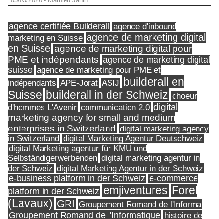
05/05/2026
-
Mathieu Janin
agence certifiée Builderall
agence d'inbound
agence de marketing digital
marketing en Suisse
en Suisse
agence de marketing digital pour
PME et indépendants
agence de marketing digital
suisse
agence de marketing pour PME et
builderall en
indépendants
ASIJ
APE-Jorat
Suisse
builderall in der Schweiz
choeur
digital
d'hommes L'Avenir
communication 2.0
marketing agency for small and medium
enterprises in Switzerland
digital marketing agency
in Switzerland
digital Marketing Agentur Deutschweiz
digital Marketing agentur für KMU und
Selbständigerwerbenden
digital marketing agentur in
digital Marketing Agentur in der Schweiz
der Schweiz
e-business platform in der Schweiz
e-commerce
Forel
emjiventures
platform in der Schweiz
(Lavaux)
GRI
Groupement Romand de l'Informa
Groupement Romand de l'Informatique
histoire de