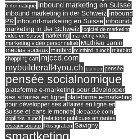
inbound marketing en Suisse
l'informatique
inbound marketing in der Schweiz
inbound
PR
inbound-marketing en Suisse
inbound-
marketing in der Schweiz
logiciel de marketing
marketing
vidéo en Suisse
marketing vidéo
Mathieu Janin
marketing vidéo personnalisé
médias sociaux
mintbird
mintbird launch
mintbird
mjccd.com
shopping cart
mybuilderall4you.ch
pensée
opinion
pensée socialnomique
plateforme e-marketing pour développer
ses affaires en ligne
plateforme e-marketing
pour développer ses affaires en ligne en
Suisse et dans le monde
pleeaase.com
relations publiques entrantes
poplinks launch
Savigny
réseaux sociaux
Röstigraben
smartketing