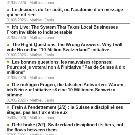
01/08/2026
-
Mathieu Janin
Le discours du 1er août, ou l'anatomie d'un message
qui ne dit rien
01/08/2026
-
Mathieu Janin
It's Live: The System That Takes Local Businesses
From Invisible to Indispensable
01/06/2026
-
Mathieu Janin
The Right Questions, the Wrong Answers: Why I will
vote No on the “10-Million Switzerland” initiative
01/06/2026
-
Mathieu Janin
Les bonnes questions, les mauvaises réponses:
Pourquoi je voterai non à l'initiative "Pas de Suisse à dix
millions"
01/06/2026
-
Mathieu Janin
Die richtigen Fragen, die falschen Antworten: Warum
ich Nein zur Initiative «Keine 10-Millionen-Schweiz»
stimme
01/06/2026
-
Mathieu Janin
Frein à l'endettement (2/2) : la Suisse a discipliné ses
étages, pas les flux entre eux
05/05/2026
-
Mathieu Janin
Debt brake (2/2): Switzerland disciplined its tiers, not
the flows between them