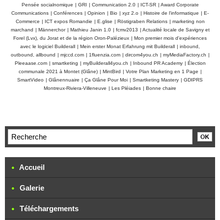
Pensée socialnomique
|
GRI
|
Communication 2.0
|
ICT-SR
|
Award Corporate
Communications
|
Conférences
|
Opinion
|
Bio
|
xyz 2.o
|
Histoire de l'informatique
|
E-
Commerce
|
ICT expos Romandie
|
E.glise
|
Röstigraben Relations
|
marketing non
marchand
|
Männerchor
|
Mathieu Janin 1.0
|
fcmv2013
|
Actualité locale de Savigny et
Forel (Lvx), du Jorat et de la région Oron-Palézieux
|
Mon premier mois d'expériences
avec le logiciel Builderall
|
Mein erster Monat Erfahrung mit Builderall
|
inbound,
outbound, allbound
|
mjccd.com
|
1fluenzia.com
|
dircom4you.ch
|
myMediaFactory.ch
|
Pleeaase.com
|
smartketing
|
myBuilderall4you.ch
|
Inbound PR Academy
|
Élection
communale 2021 à Montet (Glâne)
|
MintBird
|
Votre Plan Marketing en 1 Page
|
SmartVideo
|
Glânennuaire
|
Ça Glâne Pour Moi
|
Smartketing Mastery
|
GDIPRS
Montreux-Riviera-Villeneuve
|
Les Pléiades
|
Bonne chaire
Accueil
Galerie
Téléchargements