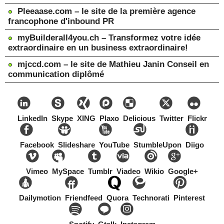
Pleeaase.com – le site de la première agence
francophone d'inbound PR
myBuilderall4you.ch – Transformez votre idée
extraordinaire en un business extraordinaire!
mjccd.com – le site de Mathieu Janin Conseil en
communication diplômé
LinkedIn
Skype
XING
Plaxo
Delicious
Twitter
Flickr
Facebook
Slideshare
YouTube
StumbleUpon
Diigo
Vimeo
MySpace
Tumblr
Viadeo
Wikio
Google+
Dailymotion
Friendfeed
Quora
Technorati
Pinterest