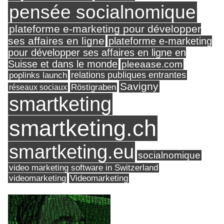
pensée socialnomique
plateforme e-marketing pour développer
ses affaires en ligne
plateforme e-marketing
pour développer ses affaires en ligne en
Suisse et dans le monde
pleeaase.com
relations publiques entrantes
poplinks launch
Savigny
réseaux sociaux
Röstigraben
smartketing
smartketing.ch
smartketing.eu
socialnomique
video marketing software in Switzerland
videomarketing
Videomarketing