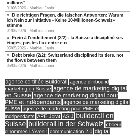
millions"
01/06/2026
-
Mathieu Janin
Die richtigen Fragen, die falschen Antworten: Warum
ich Nein zur Initiative «Keine 10-Millionen-Schweiz»
stimme
01/06/2026
-
Mathieu Janin
Frein à l'endettement (2/2) : la Suisse a discipliné ses
étages, pas les flux entre eux
05/05/2026
-
Mathieu Janin
Debt brake (2/2): Switzerland disciplined its tiers, not
the flows between them
05/05/2026
-
Mathieu Janin
agence certifiée Builderall
agence d'inbound
agence de marketing digital
marketing en Suisse
en Suisse
agence de marketing digital pour
PME et indépendants
agence de marketing digital
suisse
agence de marketing pour PME et
builderall en
indépendants
ASIJ
APE-Jorat
Suisse
builderall in der Schweiz
choeur
digital
d'hommes L'Avenir
communication 2.0