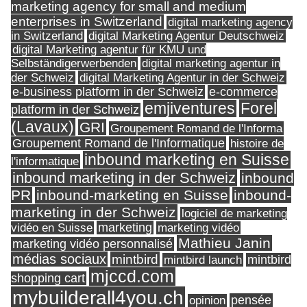
marketing agency for small and medium
enterprises in Switzerland
digital marketing agency
in Switzerland
digital Marketing Agentur Deutschweiz
digital Marketing agentur für KMU und
Selbständigerwerbenden
digital marketing agentur in
digital Marketing Agentur in der Schweiz
der Schweiz
e-business platform in der Schweiz
e-commerce
Forel
emjiventures
platform in der Schweiz
(Lavaux)
GRI
Groupement Romand de l'Informa
Groupement Romand de l'Informatique
histoire de
inbound marketing en Suisse
l'informatique
inbound marketing in der Schweiz
inbound
PR
inbound-marketing en Suisse
inbound-
marketing in der Schweiz
logiciel de marketing
marketing
vidéo en Suisse
marketing vidéo
Mathieu Janin
marketing vidéo personnalisé
médias sociaux
mintbird
mintbird launch
mintbird
mjccd.com
shopping cart
mybuilderall4you.ch
pensée
opinion