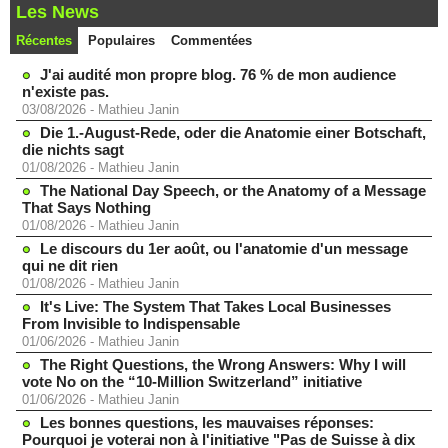
Les News
Récentes
Populaires
Commentées
J'ai audité mon propre blog. 76 % de mon audience
n'existe pas.
03/08/2026
-
Mathieu Janin
Die 1.-August-Rede, oder die Anatomie einer Botschaft,
die nichts sagt
01/08/2026
-
Mathieu Janin
The National Day Speech, or the Anatomy of a Message
That Says Nothing
01/08/2026
-
Mathieu Janin
Le discours du 1er août, ou l'anatomie d'un message
qui ne dit rien
01/08/2026
-
Mathieu Janin
It's Live: The System That Takes Local Businesses
From Invisible to Indispensable
01/06/2026
-
Mathieu Janin
The Right Questions, the Wrong Answers: Why I will
vote No on the “10-Million Switzerland” initiative
01/06/2026
-
Mathieu Janin
Les bonnes questions, les mauvaises réponses:
Pourquoi je voterai non à l'initiative "Pas de Suisse à dix