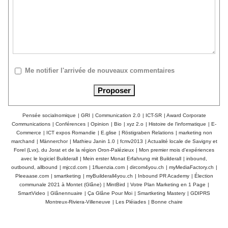
Me notifier l'arrivée de nouveaux commentaires
Pensée socialnomique
|
GRI
|
Communication 2.0
|
ICT-SR
|
Award Corporate
Communications
|
Conférences
|
Opinion
|
Bio
|
xyz 2.o
|
Histoire de l'informatique
|
E-
Commerce
|
ICT expos Romandie
|
E.glise
|
Röstigraben Relations
|
marketing non
marchand
|
Männerchor
|
Mathieu Janin 1.0
|
fcmv2013
|
Actualité locale de Savigny et
Forel (Lvx), du Jorat et de la région Oron-Palézieux
|
Mon premier mois d'expériences
avec le logiciel Builderall
|
Mein erster Monat Erfahrung mit Builderall
|
inbound,
outbound, allbound
|
mjccd.com
|
1fluenzia.com
|
dircom4you.ch
|
myMediaFactory.ch
|
Pleeaase.com
|
smartketing
|
myBuilderall4you.ch
|
Inbound PR Academy
|
Élection
communale 2021 à Montet (Glâne)
|
MintBird
|
Votre Plan Marketing en 1 Page
|
SmartVideo
|
Glânennuaire
|
Ça Glâne Pour Moi
|
Smartketing Mastery
|
GDIPRS
Montreux-Riviera-Villeneuve
|
Les Pléiades
|
Bonne chaire