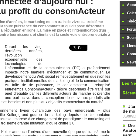
nnectée d’aujourd’hui :
Accue
u profit du consomActeur
Galer
Télé
ine d’années, le marketing est en train de vivre sa troisième
à la toute puissance du consommateur qui dispose désormais
Foru
 réputation en ligne. La mise en place et l’intensification d’un
ntre fournisseurs et clients est la seule voie entrepreneuriale à
Soume
Lien
Durant les vingt
dernières années,
Cont
l’évolution
exponentielle des
Newsl
technologies de
l’information et de la communication (TIC) a profondément
impacté notre manière d’échanger et de communiquer. Le
développement du Web social remet également en question les
pratiques institutionnelles du marketing et de la communication.
Les N
Au faîte de de puissance, le consommateur – rebaptisé
entretemps ConsommActeur - désire désormais être traité sur
Récent
pied d’égalité par les différents acteurs du marché et prendre
une part active dans la conception de nouveaux produits afin
à ses besoins et non plus aux objectifs commerciaux du marché.
J'a
vironnement hyper dynamique des pays émergeants – plus
de mon
ilip Kotler, grand gourou du marketing depuis une cinquantaine
03/08/20
isseurs du marché à ce changement de paradigme : le marketing est
 troisième grande mutation, d’ou le chiffre 3.0.
Die
Anatom
ip Kotler annonce l’arrivée d’une nouvelle époque qui transforme le
sagt