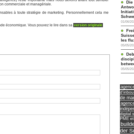
intelligence) reste importante mais nous devons avant tout stimuler
Die
ion commerciale et managériale.
Antwor
Initia
nsables à toute stratégie de marketing. Personnellement cela me
Schwe
01/06/20
Monde économique. Vous pouvez le lire dans sa
version originale
Frei
Suisse
les fl
05/05/20
Deb
discip
betwe
05/05/20
agence 
d'inbo
de mar
agence
indépe
digital 
PME et
build
der S