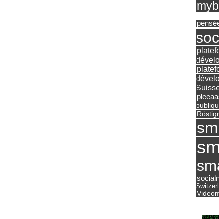
mybu
pensé
soc
platef
dévelo
platef
dévelo
Suisse
pleea
publiqu
Röstig
sm
sm
sma
social
Switzer
Videom