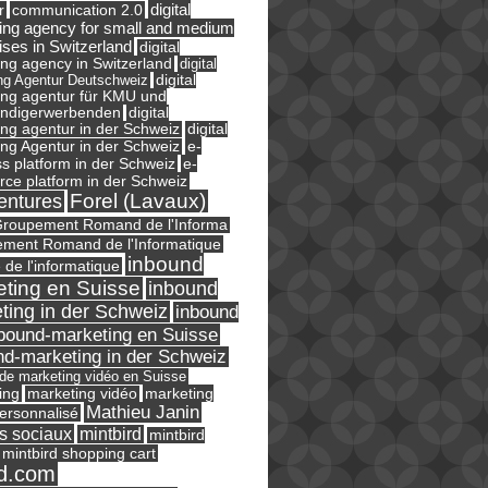
digital
r
communication 2.0
ing agency for small and medium
ises in Switzerland
digital
ng agency in Switzerland
digital
ng Agentur Deutschweiz
digital
ing agentur für KMU und
ändigerwerbenden
digital
ng agentur in der Schweiz
digital
e-
ng Agentur in der Schweiz
s platform in der Schweiz
e-
ce platform in der Schweiz
Forel (Lavaux)
entures
roupement Romand de l'Informa
ment Romand de l'Informatique
inbound
e de l'informatique
ting en Suisse
inbound
ting in der Schweiz
inbound
bound-marketing en Suisse
nd-marketing in der Schweiz
l de marketing vidéo en Suisse
ing
marketing
marketing vidéo
Mathieu Janin
ersonnalisé
s sociaux
mintbird
mintbird
mintbird shopping cart
d.com