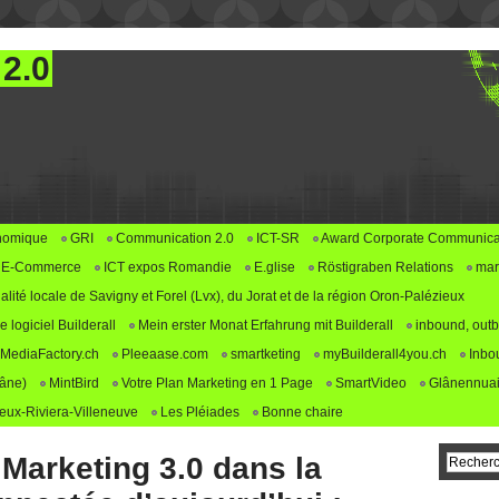
 2.0
nomique
GRI
Communication 2.0
ICT-SR
Award Corporate Communica
E-Commerce
ICT expos Romandie
E.glise
Röstigraben Relations
mar
alité locale de Savigny et Forel (Lvx), du Jorat et de la région Oron-Palézieux
logiciel Builderall
Mein erster Monat Erfahrung mit Builderall
inbound, outb
MediaFactory.ch
Pleeaase.com
smartketing
myBuilderall4you.ch
Inbo
lâne)
MintBird
Votre Plan Marketing en 1 Page
SmartVideo
Glânennuai
ux-Riviera-Villeneuve
Les Pléiades
Bonne chaire
Marketing 3.0 dans la