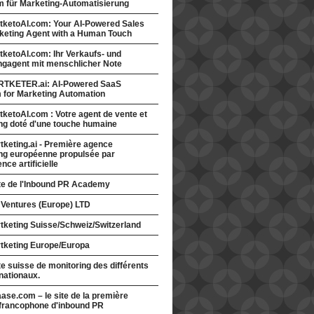
rm für Marketing-Automatisierung
tketoAI.com: Your AI-Powered Sales
keting Agent with a Human Touch
ketoAI.com: Ihr Verkaufs- und
ngagent mit menschlicher Note
TKETER.ai: AI-Powered SaaS
m for Marketing Automation
ketoAI.com : Votre agent de vente et
ng doté d'une touche humaine
keting.ai - Première agence
ng européenne propulsée par
gence artificielle
ite de l'Inbound PR Academy
 Ventures (Europe) LTD
tketing Suisse/Schweiz/Switzerland
tketing Europe/Europa
te suisse de monitoring des différents
nationaux.
ase.com – le site de la première
francophone d'inbound PR