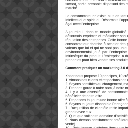
consommateur en acteur-marketeur du 
saxon), partie-prenante disposant des m
marché.
Le consommateur n’existe plus en tant q
intellectuel et spirituel. Désormais l’a
égal avec l’entreprise.
Aujourd’hui, dans ce monde globalisé e
désormais exprimer et médiatiser son o
réputation des entreprises. Cette bonne 
consommateur cherche à acheter des pr
valeurs que lui et qui ne sont pas uniq
environnemental joué par l’entrepris
intrinsèque du produit. L’entreprise a 
prenantes pour bien vendre ses produits
Comment pratiquer un marketing 3.0 d
Kotler nous propose 10 principes, 10 cré
1. Aimons nos clients et respectons nos 
2. Soyons sensibles au changement, mais
3. Prenons garde à notre nom, à notre 
4. Il y a une diversité de consommat
bénéficier de notre offre.
5. Proposons toujours une bonne offre à
6. Soyons toujours disponible Partageo
7. L’acquisition de clientèle reste impor
grandir avec eux.
8. Quel que soit notre domaine d’activité
9. Nous devons constamment améliorer no
vente).