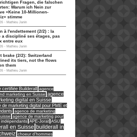
 richtigen Fragen, die falschen
ten: Warum ich Nein zur
tive «Keine 10-Millionen-
iz» stimme
26
-
Mathieu Janin
n à l'endettement (2/2) : la
 a discipliné ses étages, pas
ux entre eux
26
-
Mathieu Janin
t brake (2/2): Switzerland
lined its tiers, not the flows
en them
26
-
Mathieu Janin
certifiée Builderall
agence
agence
und marketing en Suisse
keting digital en Suisse
 de marketing digital pour PME et
ndants
agence de marketing
suisse
agence de marketing pour
ASIJ
 indépendants
APE-Jorat
erall en Suisse
builderall in
chweiz
choeur d'hommes