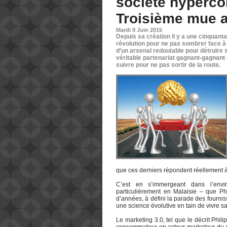
société hyperco
Troisième mue a
Mardi 9 Juin 2015
Depuis sa création il y a une cinquanta
révolution pour ne pas sombrer face 
d’un arsenal redoutable pour détruire sa
véritable partenariat gagnant-gagnant e
suivre pour ne pas sortir de la route.
que ces derniers répondent réellement 
C’est en s’immergeant dans l’en
particulièrement en Malaisie – que Ph
d’années, à défini la parade des fourn
une science évolutive en tain de vivre sa
Le marketing 3.0, tel que le décrit Phil