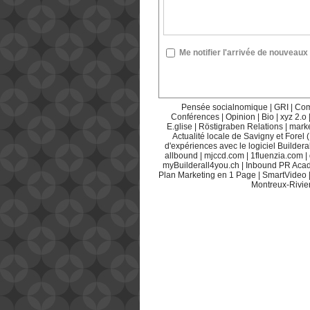
Me notifier l'arrivée de nouvea
Pensée socialnomique
|
GRI
|
Com
Conférences
|
Opinion
|
Bio
|
xyz 2.o
E.glise
|
Röstigraben Relations
|
mark
Actualité locale de Savigny et Forel 
d'expériences avec le logiciel Builderal
allbound
|
mjccd.com
|
1fluenzia.com
|
myBuilderall4you.ch
|
Inbound PR Aca
Plan Marketing en 1 Page
|
SmartVideo
Montreux-Rivie