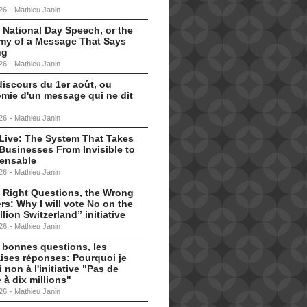
26
-
Mathieu Janin
 National Day Speech, or the
my of a Message That Says
ng
26
-
Mathieu Janin
discours du 1er août, ou
omie d'un message qui ne dit
26
-
Mathieu Janin
s Live: The System That Takes
Businesses From Invisible to
pensable
26
-
Mathieu Janin
 Right Questions, the Wrong
s: Why I will vote No on the
llion Switzerland” initiative
26
-
Mathieu Janin
 bonnes questions, les
ises réponses: Pourquoi je
i non à l'initiative "Pas de
 à dix millions"
26
-
Mathieu Janin