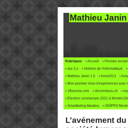
Mathieu Janin
Rubriques
Accueil
Pensée social
xyz 2.o
Histoire de l'informatique
Mathieu Janin 1.0
fcmv2013
Actu
Mon premier mois d'expériences avec le 
1fluenzia.com
dircom4you.ch
my
Élection communale 2021 à Montet (G
Smartketing Mastery
GDIPRS Montre
L’avénement du 