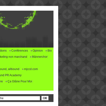
tions
Conférences
Opinion
Bio
keting non marchand
Männerchor
ound, allbound
mjccd.com
und PR Academy
re
Ça Glâne Pour Moi