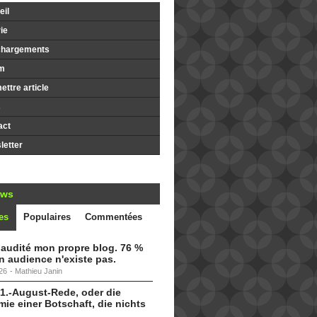
il
ie
chargements
m
ttre article
s
act
etter
ews
es
Populaires
Commentées
i audité mon propre blog. 76 %
 audience n'existe pas.
26
-
Mathieu Janin
 1.-August-Rede, oder die
ie einer Botschaft, die nichts