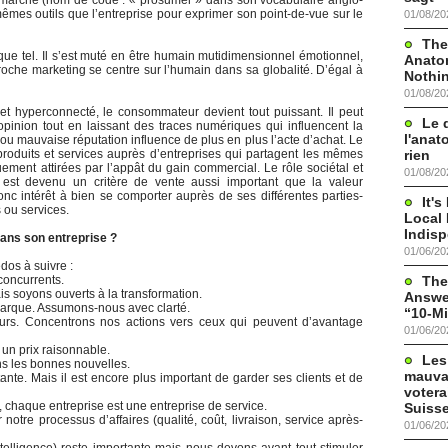
marché (nom de code : « prosumer » dans son vocabulaire anglo-
êmes outils que l’entreprise pour exprimer son point-de-vue sur le
01/08/20
The
ue tel. Il s’est muté en être humain mutidimensionnel émotionnel,
Anato
pproche marketing se centre sur l’humain dans sa globalité. D’égal à
Nothi
01/08/20
t hyperconnecté, le consommateur devient tout puissant. Il peut
Le 
pinion tout en laissant des traces numériques qui influencent la
l'anat
ou mauvaise réputation influence de plus en plus l’acte d’achat. Le
rien
oduits et services auprès d’entreprises qui partagent les mêmes
uement attirées par l’appât du gain commercial. Le rôle sociétal et
01/08/20
e est devenu un critère de vente aussi important que la valeur
donc intérêt à bien se comporter auprès de ses différentes parties-
It'
 ou services.
Local 
Indis
ans son entreprise ?
01/06/20
dos à suivre :
The
concurrents.
 soyons ouverts à la transformation.
Answer
marque. Assumons-nous avec clarté.
“10-Mi
eurs. Concentrons nos actions vers ceux qui peuvent d’avantage
01/06/20
 un prix raisonnable.
Les
ns les bonnes nouvelles.
mauva
tante. Mais il est encore plus important de garder ses clients et de
votera
, chaque entreprise est une entreprise de service.
Suisse
tre processus d’affaires (qualité, coût, livraison, service après-
01/06/20