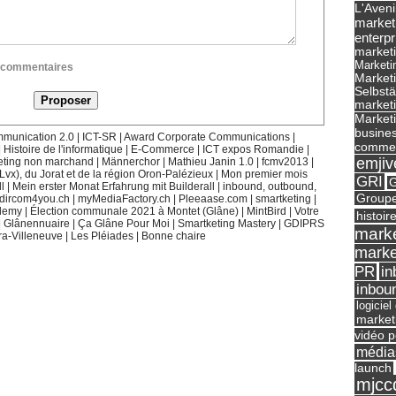
L'Aveni
market
enterpr
marketi
Marketi
ux commentaires
Market
Selbst
marketi
Marketi
busines
munication 2.0
|
ICT-SR
|
Award Corporate Communications
|
commer
|
Histoire de l'informatique
|
E-Commerce
|
ICT expos Romandie
|
emjiv
eting non marchand
|
Männerchor
|
Mathieu Janin 1.0
|
fcmv2013
|
(Lvx), du Jorat et de la région Oron-Palézieux
|
Mon premier mois
GRI
G
l
|
Mein erster Monat Erfahrung mit Builderall
|
inbound, outbound,
Groupe
dircom4you.ch
|
myMediaFactory.ch
|
Pleeaase.com
|
smartketing
|
demy
|
Élection communale 2021 à Montet (Glâne)
|
MintBird
|
Votre
histoir
|
Glânennuaire
|
Ça Glâne Pour Moi
|
Smartketing Mastery
|
GDIPRS
marke
ra-Villeneuve
|
Les Pléiades
|
Bonne chaire
marke
in
PR
inbou
logicie
market
vidéo p
média
launch
mjcc