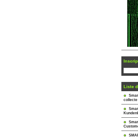
Inscrip
Liste d
Smark
collecte
Smar
Kundenb
Smar
Custome
SMAR