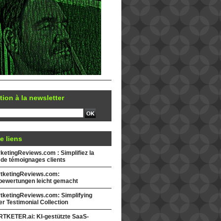
tion à la newsletter
e liens
etingReviews.com : Simplifiez la
 de témoignages clients
tketingReviews.com:
ewertungen leicht gemacht
tketingReviews.com: Simplifying
r Testimonial Collection
TKETER.ai: KI-gestützte SaaS-