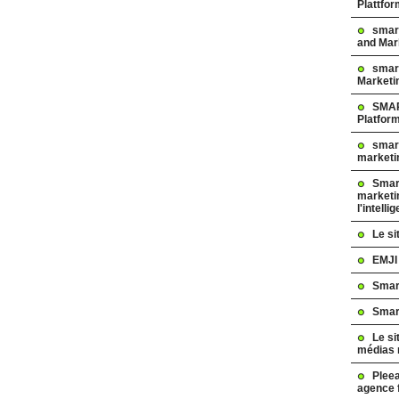
Plattfo
smar
and Mar
smart
Marketi
SMAR
Platfor
smart
marketi
Smart
marketi
l'intelli
Le s
EMJI
Smar
Smar
Le si
médias 
Pleea
agence 