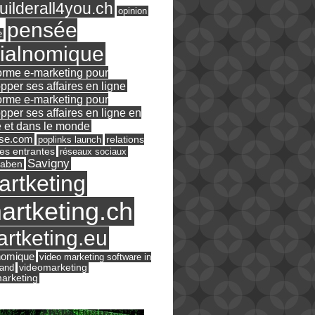
ilderall4you.ch
opinion
pensée
e
ialnomique
orme e-marketing pour
pper ses affaires en ligne
orme e-marketing pour
pper ses affaires en ligne en
 et dans le monde
ase.com
relations
poplinks launch
es entrantes
réseaux sociaux
Savigny
raben
artketing
artketing.ch
rtketing.eu
nomique
video marketing software in
land
videomarketing
arketing