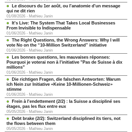
Le discours du 1er août, ou l'anatomie d'un message
qui ne dit rien
01/08/2026
-
Mathieu Janin
It's Live: The System That Takes Local Businesses
From Invisible to Indispensable
01/06/2026
-
Mathieu Janin
The Right Questions, the Wrong Answers: Why I will
vote No on the “10-Million Switzerland” initiative
01/06/2026
-
Mathieu Janin
Les bonnes questions, les mauvaises réponses:
Pourquoi je voterai non à l'initiative "Pas de Suisse à dix
millions"
01/06/2026
-
Mathieu Janin
Die richtigen Fragen, die falschen Antworten: Warum
ich Nein zur Initiative «Keine 10-Millionen-Schweiz»
stimme
01/06/2026
-
Mathieu Janin
Frein à l'endettement (2/2) : la Suisse a discipliné ses
étages, pas les flux entre eux
05/05/2026
-
Mathieu Janin
Debt brake (2/2): Switzerland disciplined its tiers, not
the flows between them
05/05/2026
-
Mathieu Janin