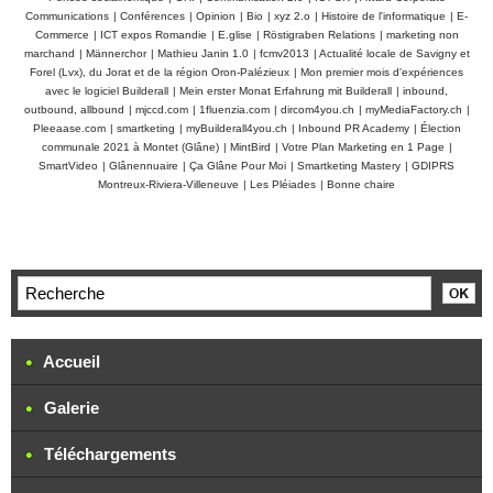
Communications
|
Conférences
|
Opinion
|
Bio
|
xyz 2.o
|
Histoire de l'informatique
|
E-
Commerce
|
ICT expos Romandie
|
E.glise
|
Röstigraben Relations
|
marketing non
marchand
|
Männerchor
|
Mathieu Janin 1.0
|
fcmv2013
|
Actualité locale de Savigny et
Forel (Lvx), du Jorat et de la région Oron-Palézieux
|
Mon premier mois d'expériences
avec le logiciel Builderall
|
Mein erster Monat Erfahrung mit Builderall
|
inbound,
outbound, allbound
|
mjccd.com
|
1fluenzia.com
|
dircom4you.ch
|
myMediaFactory.ch
|
Pleeaase.com
|
smartketing
|
myBuilderall4you.ch
|
Inbound PR Academy
|
Élection
communale 2021 à Montet (Glâne)
|
MintBird
|
Votre Plan Marketing en 1 Page
|
SmartVideo
|
Glânennuaire
|
Ça Glâne Pour Moi
|
Smartketing Mastery
|
GDIPRS
Montreux-Riviera-Villeneuve
|
Les Pléiades
|
Bonne chaire
Accueil
Galerie
Téléchargements