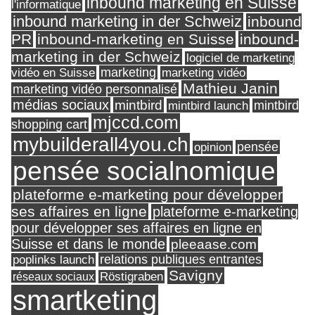
inbound marketing en Suisse
l'informatique
inbound marketing in der Schweiz
inbound
PR
inbound-marketing en Suisse
inbound-
marketing in der Schweiz
logiciel de marketing
marketing
vidéo en Suisse
marketing vidéo
Mathieu Janin
marketing vidéo personnalisé
médias sociaux
mintbird
mintbird launch
mintbird
mjccd.com
shopping cart
mybuilderall4you.ch
pensée
opinion
pensée socialnomique
plateforme e-marketing pour développer
ses affaires en ligne
plateforme e-marketing
pour développer ses affaires en ligne en
Suisse et dans le monde
pleeaase.com
relations publiques entrantes
poplinks launch
Savigny
réseaux sociaux
Röstigraben
smartketing