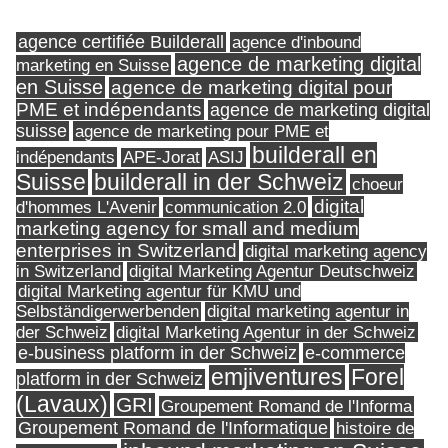
agence certifiée Builderall
agence d'inbound
agence de marketing digital
marketing en Suisse
en Suisse
agence de marketing digital pour
PME et indépendants
agence de marketing digital
suisse
agence de marketing pour PME et
builderall en
indépendants
ASIJ
APE-Jorat
Suisse
builderall in der Schweiz
choeur
digital
d'hommes L'Avenir
communication 2.0
marketing agency for small and medium
enterprises in Switzerland
digital marketing agency
in Switzerland
digital Marketing Agentur Deutschweiz
digital Marketing agentur für KMU und
Selbständigerwerbenden
digital marketing agentur in
digital Marketing Agentur in der Schweiz
der Schweiz
e-business platform in der Schweiz
e-commerce
Forel
emjiventures
platform in der Schweiz
(Lavaux)
GRI
Groupement Romand de l'Informa
Groupement Romand de l'Informatique
histoire de