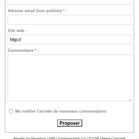
Adresse email (non publiée) * :
Site web :
Commentaire * :
Me notifier l'arrivée de nouveaux commentaires
Pensée socialnomique
|
GRI
|
Communication 2.0
|
ICT-SR
|
Award Corporate