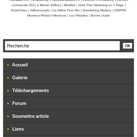
communale 2021 à Montet (Glâne)
|
MintBird
|
Votre Plan Marketing en 1 Page
|
SmartVideo
|
Glânennuaire
|
Ça Glâne Pour Moi
|
Smartketing Mastery
|
GDIPRS
Montreux-Riviera-Villeneuve
|
Les Pléiades
|
Bonne chaire
Accueil
Galerie
Téléchargements
Forum
Soumettre article
Liens