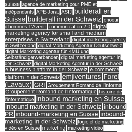
suisse
agence de marketing pour PME et
builderall en
indépendants
ASIJ
APE-Jorat
Suisse
builderall in der Schweiz
choeur
digital
d'hommes L'Avenir
communication 2.0
marketing agency for small and medium
enterprises in Switzerland
digital marketing agency
in Switzerland
digital Marketing Agentur Deutschweiz
digital Marketing agentur für KMU und
Selbständigerwerbenden
digital marketing agentur in
digital Marketing Agentur in der Schweiz
der Schweiz
e-business platform in der Schweiz
e-commerce
Forel
emjiventures
platform in der Schweiz
(Lavaux)
GRI
Groupement Romand de l'Informa
Groupement Romand de l'Informatique
histoire de
inbound marketing en Suisse
l'informatique
inbound marketing in der Schweiz
inbound
PR
inbound-marketing en Suisse
inbound-
marketing in der Schweiz
logiciel de marketing
marketing
vidéo en Suisse
marketing vidéo