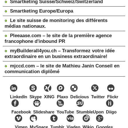
Smartketing Suisse/Schweiz/Switzerland
Smartketing Europe/Europa
Le site suisse de monitoring des différents
médias nationaux.
Pleeaase.com – le site de la première agence
francophone d'inbound PR
myBuilderall4you.ch – Transformez votre idée
extraordinaire en un business extraordinaire!
mjccd.com – le site de Mathieu Janin Conseil en
communication diplômé
LinkedIn
Skype
XING
Plaxo
Delicious
Twitter
Flickr
Facebook
Slideshare
YouTube
StumbleUpon
Diigo
Vimeo
MySpace
Tumblr
Viadeo
Wikio
Google+