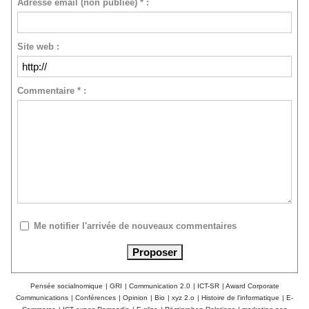
Adresse email (non publiée) * :
Site web :
Commentaire * :
Me notifier l'arrivée de nouveaux commentaires
Pensée socialnomique
|
GRI
|
Communication 2.0
|
ICT-SR
|
Award Corporate
Communications
|
Conférences
|
Opinion
|
Bio
|
xyz 2.o
|
Histoire de l'informatique
|
E-