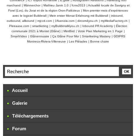
Commerce
|
ICT expos Romandie
|
E.glise
|
Röstigraben Relations
|
marketing non
marchand
|
Männerchor
|
Mathieu Janin 1.0
|
fcmv2013
|
Actualité locale de Savigny et
Forel (Lvx), du Jorat et de la région Oron-Palézieux
|
Mon premier mois d'expériences
avec le logiciel Builderall
|
Mein erster Monat Erfahrung mit Builderall
|
inbound,
outbound, allbound
|
mjccd.com
|
1fluenzia.com
|
dircom4you.ch
|
myMediaFactory.ch
|
Pleeaase.com
|
smartketing
|
myBuilderall4you.ch
|
Inbound PR Academy
|
Élection
communale 2021 à Montet (Glâne)
|
MintBird
|
Votre Plan Marketing en 1 Page
|
SmartVideo
|
Glânennuaire
|
Ça Glâne Pour Moi
|
Smartketing Mastery
|
GDIPRS
Montreux-Riviera-Villeneuve
|
Les Pléiades
|
Bonne chaire
Accueil
Galerie
Téléchargements
Forum