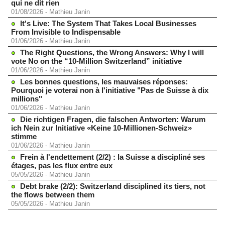
qui ne dit rien
01/08/2026
-
Mathieu Janin
It's Live: The System That Takes Local Businesses
From Invisible to Indispensable
01/06/2026
-
Mathieu Janin
The Right Questions, the Wrong Answers: Why I will
vote No on the “10-Million Switzerland” initiative
01/06/2026
-
Mathieu Janin
Les bonnes questions, les mauvaises réponses:
Pourquoi je voterai non à l'initiative "Pas de Suisse à dix
millions"
01/06/2026
-
Mathieu Janin
Die richtigen Fragen, die falschen Antworten: Warum
ich Nein zur Initiative «Keine 10-Millionen-Schweiz»
stimme
01/06/2026
-
Mathieu Janin
Frein à l'endettement (2/2) : la Suisse a discipliné ses
étages, pas les flux entre eux
05/05/2026
-
Mathieu Janin
Debt brake (2/2): Switzerland disciplined its tiers, not
the flows between them
05/05/2026
-
Mathieu Janin