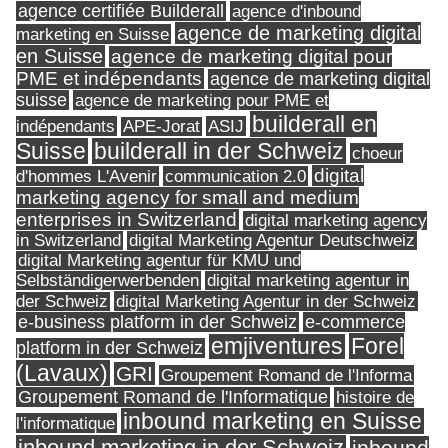
agence certifiée Builderall
agence d'inbound
agence de marketing digital
marketing en Suisse
en Suisse
agence de marketing digital pour
PME et indépendants
agence de marketing digital
suisse
agence de marketing pour PME et
builderall en
indépendants
ASIJ
APE-Jorat
Suisse
builderall in der Schweiz
choeur
digital
d'hommes L'Avenir
communication 2.0
marketing agency for small and medium
enterprises in Switzerland
digital marketing agency
in Switzerland
digital Marketing Agentur Deutschweiz
digital Marketing agentur für KMU und
Selbständigerwerbenden
digital marketing agentur in
digital Marketing Agentur in der Schweiz
der Schweiz
e-business platform in der Schweiz
e-commerce
Forel
emjiventures
platform in der Schweiz
(Lavaux)
GRI
Groupement Romand de l'Informa
Groupement Romand de l'Informatique
histoire de
inbound marketing en Suisse
l'informatique
inbound marketing in der Schweiz
inbound