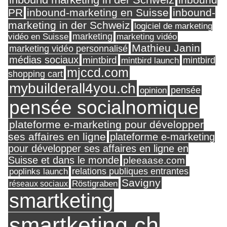
PR
inbound-marketing en Suisse
inbound-
marketing in der Schweiz
logiciel de marketing
marketing
vidéo en Suisse
marketing vidéo
Mathieu Janin
marketing vidéo personnalisé
médias sociaux
mintbird
mintbird launch
mintbird
mjccd.com
shopping cart
mybuilderall4you.ch
pensée
opinion
pensée socialnomique
plateforme e-marketing pour développer
ses affaires en ligne
plateforme e-marketing
pour développer ses affaires en ligne en
Suisse et dans le monde
pleeaase.com
relations publiques entrantes
poplinks launch
Savigny
réseaux sociaux
Röstigraben
smartketing
smartketing.ch