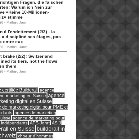
 richtigen Fragen, die falschen
ten: Warum ich Nein zur
tive «Keine 10-Millionen-
iz» stimme
26
-
Mathieu Janin
n à l'endettement (2/2) : la
 a discipliné ses étages, pas
ux entre eux
26
-
Mathieu Janin
t brake (2/2): Switzerland
lined its tiers, not the flows
en them
26
-
Mathieu Janin
certifiée Builderall
agence
agence
und marketing en Suisse
keting digital en Suisse
 de marketing digital pour PME et
ndants
agence de marketing
suisse
agence de marketing pour
ASIJ
 indépendants
APE-Jorat
erall en Suisse
builderall in
chweiz
choeur d'hommes