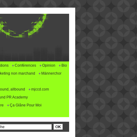
tions
Conférences
Opinion
Bio
keting non marchand
Männerchor
ound, allbound
mjccd.com
und PR Academy
re
Ça Glâne Pour Moi