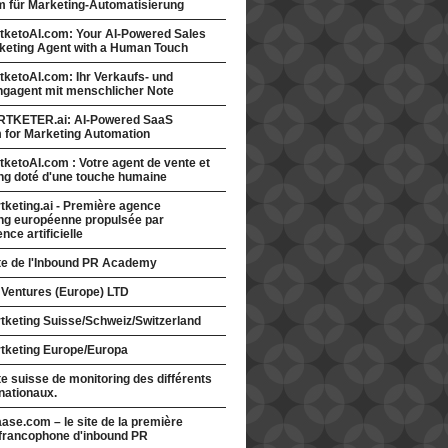
rm für Marketing-Automatisierung
tketoAI.com: Your AI-Powered Sales
keting Agent with a Human Touch
ketoAI.com: Ihr Verkaufs- und
ngagent mit menschlicher Note
TKETER.ai: AI-Powered SaaS
m for Marketing Automation
ketoAI.com : Votre agent de vente et
ng doté d'une touche humaine
keting.ai - Première agence
ng européenne propulsée par
gence artificielle
ite de l'Inbound PR Academy
 Ventures (Europe) LTD
tketing Suisse/Schweiz/Switzerland
tketing Europe/Europa
te suisse de monitoring des différents
nationaux.
ase.com – le site de la première
francophone d'inbound PR