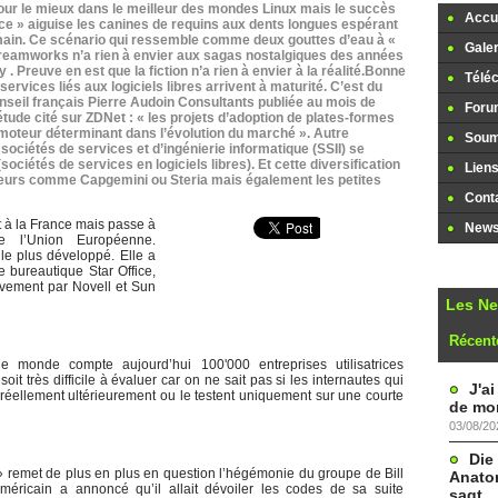
our le mieux dans le meilleur des mondes Linux mais le succès
Accue
ce » aiguise les canines de requins aux dents longues espérant
ain. Ce scénario qui ressemble comme deux gouttes d’eau à «
Galer
 Dreamworks n’a rien à envier aux sagas nostalgiques des années
 . Preuve en est que la fiction n’a rien à envier à la réalité.Bonne
Télé
services liés aux logiciels libres arrivent à maturité. C’est du
nseil français Pierre Audoin Consultants publiée au mois de
Foru
étude cité sur ZDNet : « les projets d’adoption de plates-formes
n moteur déterminant dans l’évolution du marché ». Autre
Soume
 sociétés de services et d’ingénierie informatique (SSII) se
ociétés de services en logiciels libres). Et cette diversification
Lien
teurs comme Capgemini ou Steria mais également les petites
Cont
 à la France mais passe à
Newsl
 l’Union Européenne.
le plus développé. Elle a
te bureautique Star Office,
ivement par Novell et Sun
Les N
Récent
 monde compte aujourd’hui 100'000 entreprises utilisatrices
oit très difficile à évaluer car on ne sait pas si les internautes qui
J'a
 réellement ultérieurement ou le testent uniquement sur une courte
de mon
03/08/20
Die
 remet de plus en plus en question l’hégémonie du groupe de Bill
Anatom
méricain a annoncé qu’il allait dévoiler les codes de sa suite
sagt