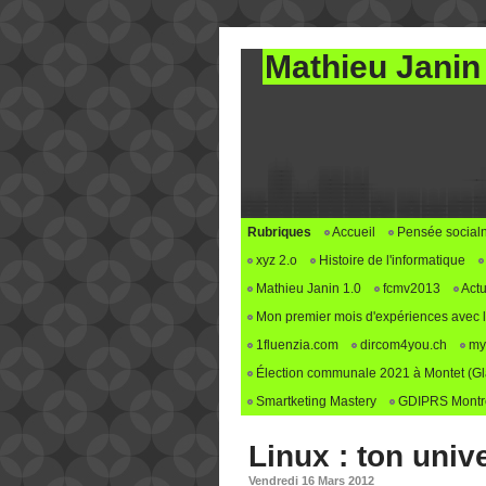
Mathieu Janin
Rubriques
Accueil
Pensée social
xyz 2.o
Histoire de l'informatique
Mathieu Janin 1.0
fcmv2013
Actu
Mon premier mois d'expériences avec le 
1fluenzia.com
dircom4you.ch
my
Élection communale 2021 à Montet (G
Smartketing Mastery
GDIPRS Montre
Linux : ton univ
Vendredi 16 Mars 2012