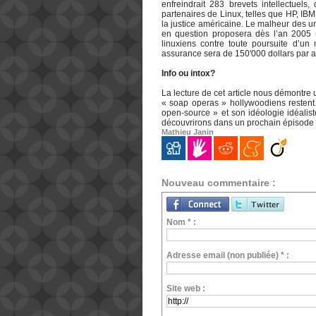
enfreindrait 283 brevets intellectuels
partenaires de Linux, telles que HP, IBM
la justice américaine. Le malheur des un
en question proposera dès l’an 2005 u
linuxiens contre toute poursuite d’un
assurance sera de 150'000 dollars par a
Info ou intox?
La lecture de cet article nous démontre un
« soap operas » hollywoodiens restent
open-source » et son idéologie idéalist
découvrirons dans un prochain épisode 
Mathieu Janin
Nouveau commentaire :
Nom * :
Adresse email (non publiée) * :
Site web :