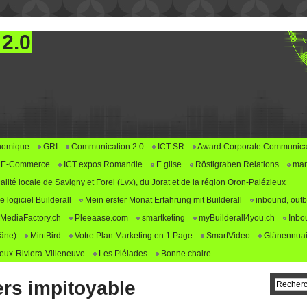
 2.0
nomique
GRI
Communication 2.0
ICT-SR
Award Corporate Communica
E-Commerce
ICT expos Romandie
E.glise
Röstigraben Relations
mar
alité locale de Savigny et Forel (Lvx), du Jorat et de la région Oron-Palézieux
logiciel Builderall
Mein erster Monat Erfahrung mit Builderall
inbound, outb
MediaFactory.ch
Pleeaase.com
smartketing
myBuilderall4you.ch
Inbo
lâne)
MintBird
Votre Plan Marketing en 1 Page
SmartVideo
Glânennuai
ux-Riviera-Villeneuve
Les Pléiades
Bonne chaire
ers impitoyable