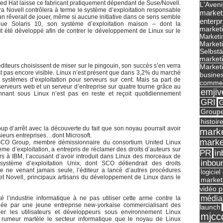
 Red Hat laisse ce fabricant pratiquement dépendant de Suse/Novell.
L'Aveni
 Novell contrôlera à terme le système d’exploitation responsable
market
un rêverait de jouer, même si aucune initiative dans ce sens semble
enterpr
que Solaris 10, son système d’exploitation maison – dont la
marketi
it été développé afin de contrer le développement de Linux sur le
Marketi
Market
Selbst
marketi
éditeurs choisissent de miser sur le pingouin, son succès s’en verra
Marketi
est pas encore visible. Linux n’est présent que dans 3,2% du marché
busines
x systèmes d’exploitation pour serveurs sur cent. Mais sa part de
commer
erveurs web et un serveur d’entreprise sur quatre tourne grâce au
emjiv
onnant sous Linux n’est pas en reste et reçoit quotidiennement
GRI
G
Groupe
histoir
up d’arrêt avec la découverte du fait que son noyau pourrait avoir
marke
lusieurs entreprises…dont Microsoft.
marke
, SCO Group, membre démissionnaire du consortium United Linux
me d’exploitation, a entrepris de réclamer des droits d’auteurs sur
in
PR
rs à IBM, l’accusant d’avoir introduit dans Linux des morceaux de
inbou
ystème d’exploitation Unix, dont SCO détiendrait des droits
ve ne venant jamais seule, l’éditeur a lancé d’autres procédures
logicie
 et Novell, principaux artisans du développement de Linux dans le
market
vidéo p
média
é l’industrie informatique à ne pas utiliser cette arme contre la
e par une jeune entreprise new-yorkaise commercialisant des
launch
ger les utilisateurs et développeurs sous environnement Linux
mjcc
la rumeur martèle le secteur informatique que le noyau de Linux