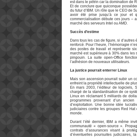
est dans le pétrin car la domination de
Et de conclure que quiconque possédera
du futur d’IBM. Un rôle que le CEO de S
avoir été prise jusqu’à ce jour et 
commercialisation débute ces jours – a
marché des serveurs Intel ou AMD.
Succès d’estime
Dans tous les cas de figure, si d’autres 
renforcé. Pour l’heure, l’hémorragie n’
des postes de travail et représente si
marché est supérieure à 30% dans les s
pingouin. La suite open-Office foncti
l’adhésion de nouveaux utilisateurs.
La justice pourrait enterrer Linux
Mais son ascension pourrait subir un co
enfreint la propriété intellectuelle de p
En mars 2003, l’éditeur de logiciels
chargé de la standardisation de ce systè
Linux en réclamant 5 milliards de dolla
programmes provenant d’un ancien s
d’exploitation. Une bonne idée lucrati
judiciaires contre les groupes Red Hat
monde.
Durant l’été dernier, IBM a même invit
communauté « open-source ». Propagé
contrats d’assurances visant à proté
d’éventuelles poursuites judiciaires, 