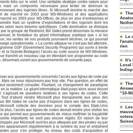
ents triés sur le volet. Une véritable stratégie contre nature pour
01/08/20
e mais un compromis nécessaire pour tenter de diminuer la
ovenant des logiciels libres. Si Microsoft domine le marché des
The
part de marché en 2003 pour MS-Windows) et des applications
Anato
arché en 2003 pour MS-Office), de plus en plus d’entreprises et
Nothi
oindre frais un système d’exploitations et des logiciels dont les
ées selon leurs besoins spécifiques. Cette domination se disloque
01/08/20
 par le groupe de Redmont, Bill Gates prend désormais la menace
nnuel, le fondateur du géant informatique explique que « si les
Le 
ion, les ventes de nos produits pourraient décliner, ce qui pourrait
l'anat
 marge opérationnelle. » La contre-attaque ne s’est pas fait attendre.
rien
rogramme GSP (Government Security Programm) qui ouvre à trente
01/08/20
e et la Grande-Bretagne) l’accès au code source de MS-Windows.
ique franchit un nouveau cap en étendant son programme au code
It'
ce, désormais ouvert aux gouvernements de soixante pays.
Local 
Indis
01/06/20
oser aux gouvernements concernés l’accès aux lignes de code par
. Mais ne nous réjouissons pas trop vite. Pas question, en effet de
The
peut seulement consulter. Pourtant, ce changement de paradigme
Answer
 en la matière. Le géant informatique était jusqu’alors aussi discret
“10-Mi
l s’agissait de questions relatives à ses lignes de codes. Cette
s. Tout d’abord rendre Microsoft plus transparente aux yeux des
01/06/20
ue Bill Gates ne cache pas d’espions dans ses lignes de codes,
Microsoft collecte des données pour le compte des Etats-Unis
Les
De plus, l’accès aux lignes de codes devrait rendre plus visible les
mauva
e qui permet aux gouvernements de mieux maîtriser la traçabilité
votera
points importants ne sont pas encore réglés. En raison de leur
Suisse
eloppés par Microsoft sont les plus attaqués par des pirates ou par
01/06/20
aires apparaissent régulièrement à la lumière du jour et entraînent
ntes pour s’en protéger. Au niveau des coûts d’acquisition et