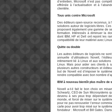
d’entretien, Microsoft n’est pas compét
effrénée à l’actualisation et à l’ab
clientèle.
Tous unis contre Microsoft
Des éditeurs open-source reconnus, à l
solutions autour de logiciels libres. Ce
proposent également une gamme de servi
formation. Intéressés à diminuer la do
dont IBM, HP et Dell ont rejoint les ra
compatibilité de leur matériel avec Linux
Quitte ou double
Les autres éditeurs de logiciels ne so
annuelle d’utilisateurs Novell, l’édit
intimement lié à Linux et aux solution
Linux. Mais pour aider ses clients à s
plusieurs autres constructeurs et éditeu
but de Novell est d’imposer le systèm
rendre compatible avec bon nombre d’app
IBM à nouveau bientôt plus maître de s
Novell a-t-il fait le bon choix en mi
Schwartz, CEO de Sun Microsystems qui
devenu à ses yeux trop dépendant de s
monde, et forcé de miser sur le système
pour ne pas renouveler l’erreur commise 
carte pour avoir trop misé sur le systè
fondateur : Microsoft et Bill Gates. Da