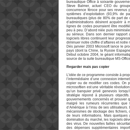
bureautique Office à soixante gouvernem
Steve Balmer, actuel CEO du group
concurrence féroce pour ses revenus pr
systèmes d’exploitation (93,9% de 
bureautiques (plus de 80% de part de m
d’administrations désirent acquérir à m
lignes de codes pourraient être modifi
peu à peu. D’abord niée puis minimisée
au sérieux. Dans son dernier rapport a
logiciels libres continuent leur progress
diminuer notre chiffre d’affaires et notre
Dès janvier 2003 Microsoft lance le p
pays (dont la Chine, la Russie Espagn
Début octobre 2004, le géant informat
source de la suite bureautique MS-Offi
Regarder mais pas copier
L’idée de ce programme consiste à prop
l’intermédiaire d’une connexion internet
copier ou de modifier ces codes. On 
microsoftien est une véritable révolution
qu’un banquier privé genevois lorsqu’i
stratégie répond à plusieurs objectif
gouvernements concernés et prouver q
malgré les rumeurs récurrentes que 
d’Amérique à l’insu de ses utilisateurs. 
mécanismes de stockage des fichiers, c
de leurs informations. Mais quelques 
domination du marché, les logiciels dév
des virus. De nouvelles failles sécurit
des dépenses supplémentaires importa