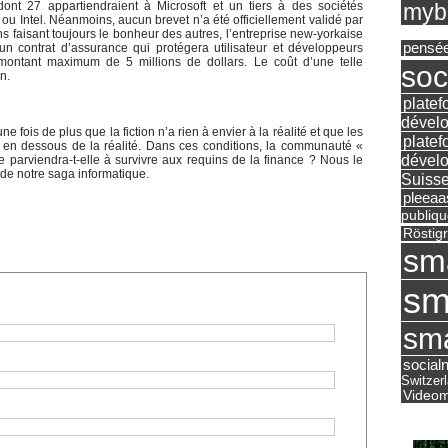
mybu
, dont 27 appartiendraient à Microsoft et un tiers à des sociétés
 ou Intel. Néanmoins, aucun brevet n’a été officiellement validé par
s faisant toujours le bonheur des autres, l’entreprise new-yorkaise
pensé
n contrat d’assurance qui protégera utilisateur et développeurs
 montant maximum de 5 millions de dollars. Le coût d’une telle
soc
n.
platef
dévelo
e fois de plus que la fiction n’a rien à envier à la réalité et que les
platef
 en dessous de la réalité. Dans ces conditions, la communauté «
dévelo
e parviendra-t-elle à survivre aux requins de la finance ? Nous le
de notre saga informatique.
Suisse
pleea
publiqu
Röstig
sm
sm
sma
social
Switzer
Videom