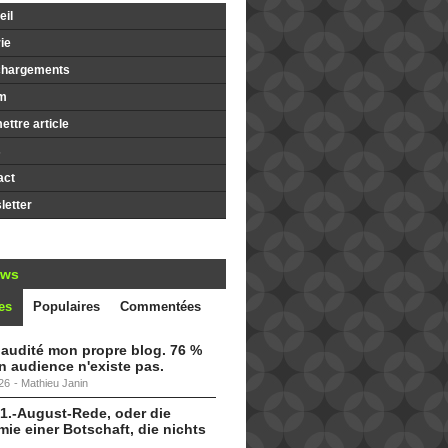
il
ie
chargements
m
ttre article
s
act
etter
ews
es
Populaires
Commentées
i audité mon propre blog. 76 %
 audience n'existe pas.
26
-
Mathieu Janin
 1.-August-Rede, oder die
ie einer Botschaft, die nichts