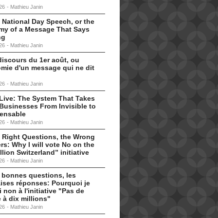
26
-
Mathieu Janin
 National Day Speech, or the
my of a Message That Says
ng
26
-
Mathieu Janin
discours du 1er août, ou
omie d'un message qui ne dit
26
-
Mathieu Janin
s Live: The System That Takes
Businesses From Invisible to
pensable
26
-
Mathieu Janin
 Right Questions, the Wrong
s: Why I will vote No on the
llion Switzerland” initiative
26
-
Mathieu Janin
 bonnes questions, les
ises réponses: Pourquoi je
i non à l'initiative "Pas de
 à dix millions"
26
-
Mathieu Janin