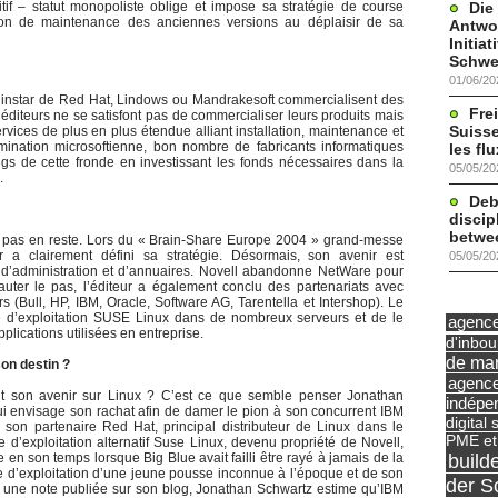
Die
itif – statut monopoliste oblige et impose sa stratégie de course
andon de maintenance des anciennes versions au déplaisir de sa
Antwor
Initia
Schwe
01/06/20
’instar de Red Hat, Lindows ou Mandrakesoft commercialisent des
Frei
s éditeurs ne se satisfont pas de commercialiser leurs produits mais
Suisse
ces de plus en plus étendue alliant installation, maintenance et
mination microsoftienne, bon nombre de fabricants informatiques
les fl
ngs de cette fronde en investissant les fonds nécessaires dans la
05/05/20
.
Deb
discip
betwe
nt pas en reste. Lors du « Brain-Share Europe 2004 » grand-messe
eur a clairement défini sa stratégie. Désormais, son avenir est
05/05/20
s d’administration et d’annuaires. Novell abandonne NetWare pour
auter le pas, l’éditeur a également conclu des partenariats avec
rs (Bull, HP, IBM, Oracle, Software AG, Tarentella et Intershop). Le
e d’exploitation SUSE Linux dans de nombreux serveurs et de le
agence 
lications utilisées en entreprise.
d'inbo
de mar
on destin ?
agence
sant son avenir sur Linux ? C’est ce que semble penser Jonathan
indépe
 envisage son rachat afin de damer le pion à son concurrent IBM
digital 
on partenaire Red Hat, principal distributeur de Linux dans le
PME et
 d’exploitation alternatif Suse Linux, devenu propriété de Novell,
build
en son temps lorsque Big Blue avait failli être rayé à jamais de la
me d’exploitation d’une jeune pousse inconnue à l’époque et de son
der S
ns une note publiée sur son blog, Jonathan Schwartz estime qu’IBM