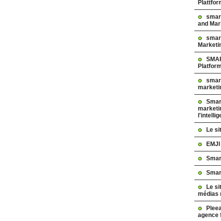
Plattfo
smar
and Mar
smart
Marketi
SMAR
Platfor
smart
marketi
Smart
marketi
l'intelli
Le s
EMJI
Smar
Smar
Le si
médias 
Pleea
agence 