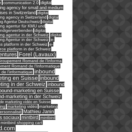
digital
r
communication 2.0
ing agency for small and medium
ises in Switzerland
digital
ng agency in Switzerland
digital
ng Agentur Deutschweiz
digital
ing agentur für KMU und
ändigerwerbenden
digital
ng agentur in der Schweiz
digital
e-
ng Agentur in der Schweiz
s platform in der Schweiz
e-
ce platform in der Schweiz
Forel (Lavaux)
entures
roupement Romand de l'Informa
ment Romand de l'Informatique
inbound
e de l'informatique
ting en Suisse
inbound
ting in der Schweiz
inbound
bound-marketing en Suisse
nd-marketing in der Schweiz
l de marketing vidéo en Suisse
ing
marketing
marketing vidéo
Mathieu Janin
ersonnalisé
s sociaux
mintbird
mintbird
mintbird shopping cart
d.com