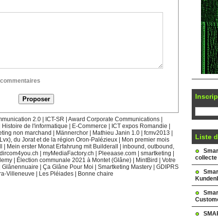
ux commentaires
Inscrip
munication 2.0
|
ICT-SR
|
Award Corporate Communications
|
|
Histoire de l'informatique
|
E-Commerce
|
ICT expos Romandie
|
eting non marchand
|
Männerchor
|
Mathieu Janin 1.0
|
fcmv2013
|
Liste d
(Lvx), du Jorat et de la région Oron-Palézieux
|
Mon premier mois
l
|
Mein erster Monat Erfahrung mit Builderall
|
inbound, outbound,
Smark
dircom4you.ch
|
myMediaFactory.ch
|
Pleeaase.com
|
smartketing
|
collecte
demy
|
Élection communale 2021 à Montet (Glâne)
|
MintBird
|
Votre
|
Glânennuaire
|
Ça Glâne Pour Moi
|
Smartketing Mastery
|
GDIPRS
Smar
ra-Villeneuve
|
Les Pléiades
|
Bonne chaire
Kundenb
Smar
Custome
SMAR