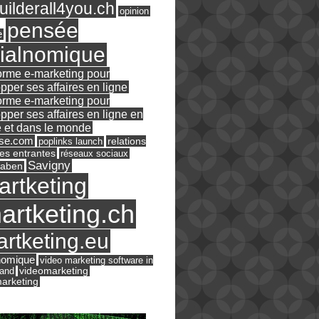
ilderall4you.ch
opinion
pensée
e
ialnomique
orme e-marketing pour
pper ses affaires en ligne
orme e-marketing pour
pper ses affaires en ligne en
 et dans le monde
ase.com
relations
poplinks launch
es entrantes
réseaux sociaux
Savigny
raben
artketing
artketing.ch
rtketing.eu
nomique
video marketing software in
land
videomarketing
arketing