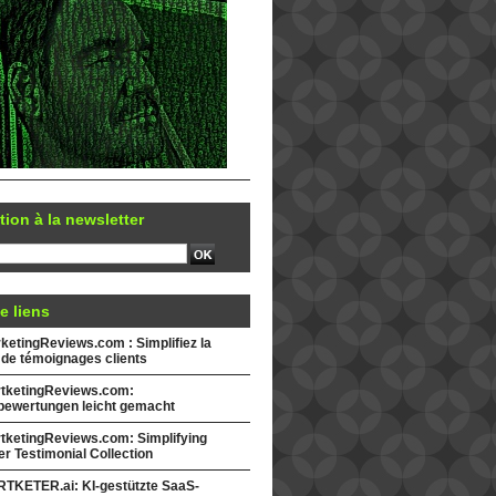
tion à la newsletter
e liens
etingReviews.com : Simplifiez la
 de témoignages clients
tketingReviews.com:
ewertungen leicht gemacht
tketingReviews.com: Simplifying
r Testimonial Collection
TKETER.ai: KI-gestützte SaaS-