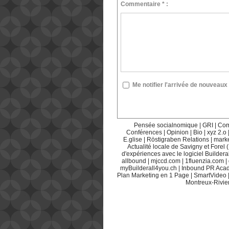
Commentaire * :
Me notifier l'arrivée de nouvea
Pensée socialnomique
|
GRI
|
Com
Conférences
|
Opinion
|
Bio
|
xyz 2.o
E.glise
|
Röstigraben Relations
|
mark
Actualité locale de Savigny et Forel 
d'expériences avec le logiciel Builderal
allbound
|
mjccd.com
|
1fluenzia.com
|
myBuilderall4you.ch
|
Inbound PR Aca
Plan Marketing en 1 Page
|
SmartVideo
Montreux-Rivie