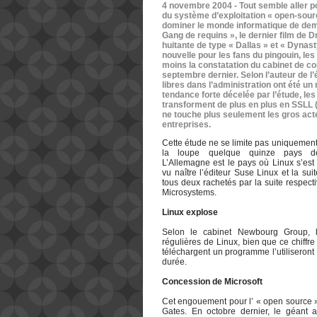
4 novembre 2004 - Tout semble aller p
du système d’exploitation « open-sour
dominer le monde informatique de dem
Gang de requins », le dernier film de
huitante de type « Dallas » et « Dynasty
nouvelle pour les fans du pingouin, les 
moins la constatation du cabinet de co
septembre dernier. Selon l’auteur de l’
libres dans l’administration ont été u
tendance forte décelée par l’étude, les
transforment de plus en plus en SSLL (s
ne touche plus seulement les gros ac
entreprises.
Cette étude ne se limite pas uniquement
la loupe quelque quinze pays de
L’Allemagne est le pays où Linux s’est 
vu naître l’éditeur Suse Linux et la sui
tous deux rachetés par la suite respect
Microsystems.
Linux explose
Selon le cabinet Newbourg Group, le
régulières de Linux, bien que ce chiffre s
téléchargent un programme l’utiliseront
durée.
Concession de Microsoft
Cet engouement pour l’ « open source »
Gates. En octobre dernier, le géant a