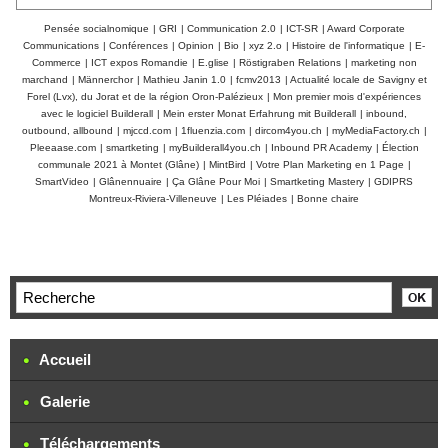
Pensée socialnomique
|
GRI
|
Communication 2.0
|
ICT-SR
|
Award Corporate
Communications
|
Conférences
|
Opinion
|
Bio
|
xyz 2.o
|
Histoire de l'informatique
|
E-
Commerce
|
ICT expos Romandie
|
E.glise
|
Röstigraben Relations
|
marketing non
marchand
|
Männerchor
|
Mathieu Janin 1.0
|
fcmv2013
|
Actualité locale de Savigny et
Forel (Lvx), du Jorat et de la région Oron-Palézieux
|
Mon premier mois d'expériences
avec le logiciel Builderall
|
Mein erster Monat Erfahrung mit Builderall
|
inbound,
outbound, allbound
|
mjccd.com
|
1fluenzia.com
|
dircom4you.ch
|
myMediaFactory.ch
|
Pleeaase.com
|
smartketing
|
myBuilderall4you.ch
|
Inbound PR Academy
|
Élection
communale 2021 à Montet (Glâne)
|
MintBird
|
Votre Plan Marketing en 1 Page
|
SmartVideo
|
Glânennuaire
|
Ça Glâne Pour Moi
|
Smartketing Mastery
|
GDIPRS
Montreux-Riviera-Villeneuve
|
Les Pléiades
|
Bonne chaire
Accueil
Galerie
Téléchargements