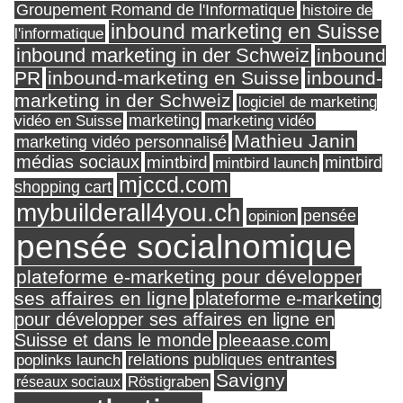
Groupement Romand de l'Informatique
histoire de
inbound marketing en Suisse
l'informatique
inbound marketing in der Schweiz
inbound
PR
inbound-marketing en Suisse
inbound-
marketing in der Schweiz
logiciel de marketing
marketing
vidéo en Suisse
marketing vidéo
Mathieu Janin
marketing vidéo personnalisé
médias sociaux
mintbird
mintbird launch
mintbird
mjccd.com
shopping cart
mybuilderall4you.ch
pensée
opinion
pensée socialnomique
plateforme e-marketing pour développer
ses affaires en ligne
plateforme e-marketing
pour développer ses affaires en ligne en
Suisse et dans le monde
pleeaase.com
relations publiques entrantes
poplinks launch
Savigny
réseaux sociaux
Röstigraben