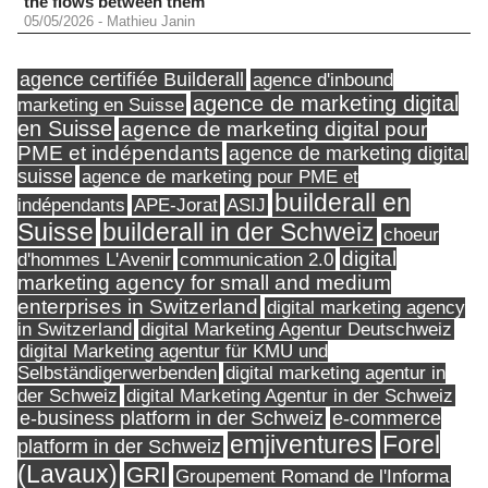
the flows between them
05/05/2026
-
Mathieu Janin
agence certifiée Builderall
agence d'inbound
agence de marketing digital
marketing en Suisse
en Suisse
agence de marketing digital pour
PME et indépendants
agence de marketing digital
suisse
agence de marketing pour PME et
builderall en
indépendants
ASIJ
APE-Jorat
Suisse
builderall in der Schweiz
choeur
digital
d'hommes L'Avenir
communication 2.0
marketing agency for small and medium
enterprises in Switzerland
digital marketing agency
in Switzerland
digital Marketing Agentur Deutschweiz
digital Marketing agentur für KMU und
Selbständigerwerbenden
digital marketing agentur in
digital Marketing Agentur in der Schweiz
der Schweiz
e-business platform in der Schweiz
e-commerce
Forel
emjiventures
platform in der Schweiz
(Lavaux)
GRI
Groupement Romand de l'Informa