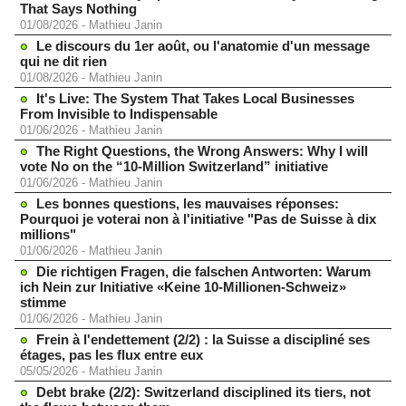
That Says Nothing
01/08/2026
-
Mathieu Janin
Le discours du 1er août, ou l'anatomie d'un message
qui ne dit rien
01/08/2026
-
Mathieu Janin
It's Live: The System That Takes Local Businesses
From Invisible to Indispensable
01/06/2026
-
Mathieu Janin
The Right Questions, the Wrong Answers: Why I will
vote No on the “10-Million Switzerland” initiative
01/06/2026
-
Mathieu Janin
Les bonnes questions, les mauvaises réponses:
Pourquoi je voterai non à l'initiative "Pas de Suisse à dix
millions"
01/06/2026
-
Mathieu Janin
Die richtigen Fragen, die falschen Antworten: Warum
ich Nein zur Initiative «Keine 10-Millionen-Schweiz»
stimme
01/06/2026
-
Mathieu Janin
Frein à l'endettement (2/2) : la Suisse a discipliné ses
étages, pas les flux entre eux
05/05/2026
-
Mathieu Janin
Debt brake (2/2): Switzerland disciplined its tiers, not