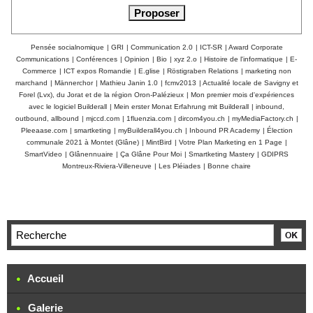
Pensée socialnomique
|
GRI
|
Communication 2.0
|
ICT-SR
|
Award Corporate
Communications
|
Conférences
|
Opinion
|
Bio
|
xyz 2.o
|
Histoire de l'informatique
|
E-
Commerce
|
ICT expos Romandie
|
E.glise
|
Röstigraben Relations
|
marketing non
marchand
|
Männerchor
|
Mathieu Janin 1.0
|
fcmv2013
|
Actualité locale de Savigny et
Forel (Lvx), du Jorat et de la région Oron-Palézieux
|
Mon premier mois d'expériences
avec le logiciel Builderall
|
Mein erster Monat Erfahrung mit Builderall
|
inbound,
outbound, allbound
|
mjccd.com
|
1fluenzia.com
|
dircom4you.ch
|
myMediaFactory.ch
|
Pleeaase.com
|
smartketing
|
myBuilderall4you.ch
|
Inbound PR Academy
|
Élection
communale 2021 à Montet (Glâne)
|
MintBird
|
Votre Plan Marketing en 1 Page
|
SmartVideo
|
Glânennuaire
|
Ça Glâne Pour Moi
|
Smartketing Mastery
|
GDIPRS
Montreux-Riviera-Villeneuve
|
Les Pléiades
|
Bonne chaire
Accueil
Galerie