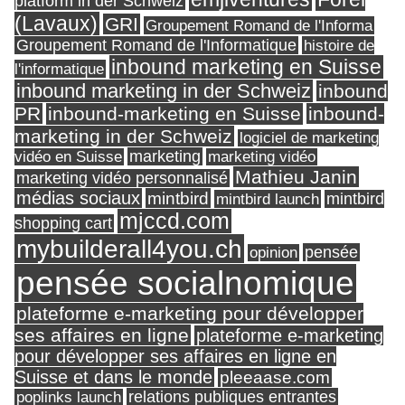
platform in der Schweiz
(Lavaux)
GRI
Groupement Romand de l'Informa
Groupement Romand de l'Informatique
histoire de
inbound marketing en Suisse
l'informatique
inbound marketing in der Schweiz
inbound
PR
inbound-marketing en Suisse
inbound-
marketing in der Schweiz
logiciel de marketing
marketing
vidéo en Suisse
marketing vidéo
Mathieu Janin
marketing vidéo personnalisé
médias sociaux
mintbird
mintbird launch
mintbird
mjccd.com
shopping cart
mybuilderall4you.ch
pensée
opinion
pensée socialnomique
plateforme e-marketing pour développer
ses affaires en ligne
plateforme e-marketing
pour développer ses affaires en ligne en
Suisse et dans le monde
pleeaase.com
relations publiques entrantes
poplinks launch