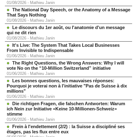
01/08/2026
-
Mathieu Janin
The National Day Speech, or the Anatomy of a Message
That Says Nothing
01/08/2026
-
Mathieu Janin
Le discours du 1er août, ou l'anatomie d'un message
qui ne dit rien
01/08/2026
-
Mathieu Janin
It's Live: The System That Takes Local Businesses
From Invisible to Indispensable
01/06/2026
-
Mathieu Janin
The Right Questions, the Wrong Answers: Why I will
vote No on the “10-Million Switzerland” initiative
01/06/2026
-
Mathieu Janin
Les bonnes questions, les mauvaises réponses:
Pourquoi je voterai non à l'initiative "Pas de Suisse à dix
millions"
01/06/2026
-
Mathieu Janin
Die richtigen Fragen, die falschen Antworten: Warum
ich Nein zur Initiative «Keine 10-Millionen-Schweiz»
stimme
01/06/2026
-
Mathieu Janin
Frein à l'endettement (2/2) : la Suisse a discipliné ses
étages, pas les flux entre eux