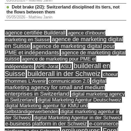
05/05/2026
-
Mathieu Janin
Debt brake (2/2): Switzerland disciplined its tiers, not
the flows between them
05/05/2026
-
Mathieu Janin
agence certifiée Builderall
agence d'inbound
agence de marketing digital
marketing en Suisse
en Suisse
agence de marketing digital pour
PME et indépendants
agence de marketing digital
suisse
agence de marketing pour PME et
builderall en
indépendants
ASIJ
APE-Jorat
Suisse
builderall in der Schweiz
choeur
digital
d'hommes L'Avenir
communication 2.0
marketing agency for small and medium
enterprises in Switzerland
digital marketing agency
in Switzerland
digital Marketing Agentur Deutschweiz
digital Marketing agentur für KMU und
Selbständigerwerbenden
digital marketing agentur in
digital Marketing Agentur in der Schweiz
der Schweiz
e-business platform in der Schweiz
e-commerce
Forel
emjiventures