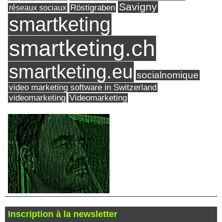
Savigny
réseaux sociaux
Röstigraben
smartketing
smartketing.ch
smartketing.eu
socialnomique
video marketing software in Switzerland
videomarketing
Videomarketing
Inscription à la newsletter