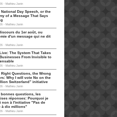
26
-
Mathieu Janin
 National Day Speech, or the
my of a Message That Says
ng
26
-
Mathieu Janin
discours du 1er août, ou
omie d'un message qui ne dit
26
-
Mathieu Janin
s Live: The System That Takes
Businesses From Invisible to
pensable
26
-
Mathieu Janin
 Right Questions, the Wrong
s: Why I will vote No on the
llion Switzerland” initiative
26
-
Mathieu Janin
 bonnes questions, les
ises réponses: Pourquoi je
i non à l'initiative "Pas de
 à dix millions"
26
-
Mathieu Janin