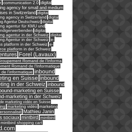
digital
r
communication 2.0
ing agency for small and medium
ises in Switzerland
digital
ng agency in Switzerland
digital
ng Agentur Deutschweiz
digital
ing agentur für KMU und
ändigerwerbenden
digital
ng agentur in der Schweiz
digital
e-
ng Agentur in der Schweiz
s platform in der Schweiz
e-
ce platform in der Schweiz
Forel (Lavaux)
entures
roupement Romand de l'Informa
ment Romand de l'Informatique
inbound
e de l'informatique
ting en Suisse
inbound
ting in der Schweiz
inbound
bound-marketing en Suisse
nd-marketing in der Schweiz
l de marketing vidéo en Suisse
ing
marketing
marketing vidéo
Mathieu Janin
ersonnalisé
s sociaux
mintbird
mintbird
mintbird shopping cart
d.com