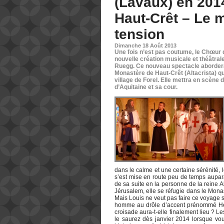
(Lavaux) en 2014
Haut-Crêt – Le 
tension
Dimanche 18 Août 2013
Une fois n’est pas coutume, le Chœur 
nouvelle création musicale et théâtral
Ruegg. Ce nouveau spectacle abordera
Monastère de Haut-Crêt (Altacrista) qu
village de Forel. Elle mettra en scène 
d’Aquitaine et sa cour.
dans le calme et une certaine sérénité, 
s’est mise en route peu de temps aupara
de sa suite en la personne de la reine Al
Jérusalem, elle se réfugie dans le Mona
Mais Louis ne veut pas faire ce voyage 
homme au drôle d’accent prénommé Henry.
croisade aura-t-elle finalement lieu ? 
le saurez dès janvier 2014 lorsque vou