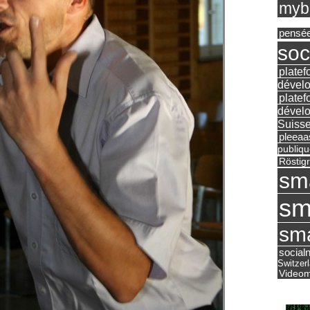
mybu
pensé
soc
platef
dévelo
platef
dévelo
Suisse
pleea
publiqu
Röstig
sm
sm
sma
social
Switzer
Videom