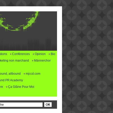
tions
Conférences
Opinion
Bio
keting non marchand
Männerchor
ound, allbound
mjccd.com
und PR Academy
re
Ça Glâne Pour Moi