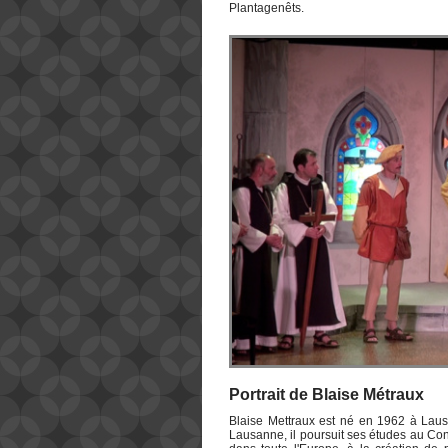
Plantagenêts.
Portrait de Blaise Métraux
Blaise Mettraux est né en 1962 à Lau
Lausanne, il poursuit ses études au Con