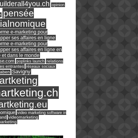
ilderall4you.ch
opinion
pensée
e
ialnomique
orme e-marketing pour
pper ses affaires en ligne
orme e-marketing pour
pper ses affaires en ligne en
 et dans le monde
ase.com
relations
poplinks launch
es entrantes
réseaux sociaux
Savigny
raben
artketing
artketing.ch
rtketing.eu
nomique
video marketing software in
land
videomarketing
arketing