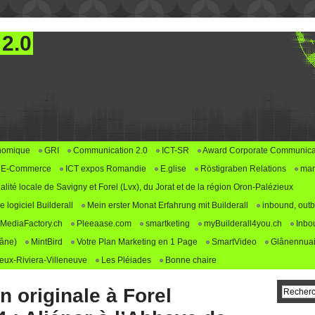
 2.0
nomique
GRI
Communication 2.0
ICT-SR
Award Corporate Communica
E-Commerce
ICT expos Romandie
E.glise
Röstigraben Relations
mar
alité locale de Savigny et Forel (Lvx), du Jorat et de la région Oron-Palézieux
logiciel Builderall
Mein erster Monat Erfahrung mit Builderall
inbound, outb
MediaFactory.ch
Pleeaase.com
smartketing
myBuilderall4you.ch
Inbo
lâne)
MintBird
Votre Plan Marketing en 1 Page
SmartVideo
Glânennuai
ux-Riviera-Villeneuve
Les Pléiades
Bonne chaire
n originale à Forel