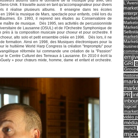
e plusieurs albums dans le domaine de la musique pop avec des
L'Aveni
ns-Unik. Il travaille aussi en tant qu'accompagnateur pour divers
market
ls il réalise plusieurs albums. Il enseigne dans les écoles
enterpr
n 1994 la musique de Mars, spectacle pour enfants, créé lors du
marketi
Baulmes. En 1993, il reprend ses études au Conservatoire de
Marketi
de maître de musique. Dès 1995, ses activités de percussionniste
Market
iversitaire de Lausanne (OSUL) et de l'Orchestre Symphonique de
Selbst
 près à la composition musicale pour choeur et pour orchestre. Il
marketi
oeur, alto solo et petit ensemble créée en 1996. Dès lors, il ne
Marketi
de formation. Ainsi en 1998, des Musiques électroniques pour la
busines
pour le huitième World Harp Congress la création "Impromptu" pour
commer
vangélique réformée lui commande une création de la "Passion"
our le Centre Culturel des Terreaux à Lausanne. En 2010 il écrit la
emjiv
nGuely » pour chœurs mixte, homme, dame et enfant et orchestre.
GRI
G
Groupe
histoir
marke
marke
in
PR
inbou
logicie
market
vidéo p
média
launch
mjcc