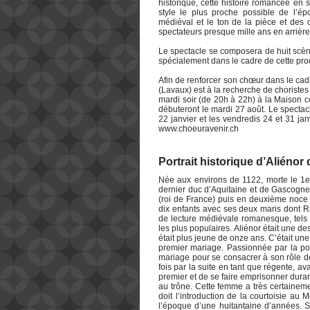
historique, cette histoire romancée en 
style le plus proche possible de l’é
médiéval et le ton de la pièce et des 
spectateurs presque mille ans en arrière
Le spectacle se composera de huit scène
spécialement dans le cadre de cette pro
Afin de renforcer son chœur dans le ca
(Lavaux) est à la recherche de choriste
mardi soir (de 20h à 22h) à la Maison c
débuteront le mardi 27 août. Le spectacl
22 janvier et les vendredis 24 et 31 ja
www.choeuravenir.ch
Portrait historique d’Aliénor
Née aux environs de 1122, morte le 1er 
dernier duc d’Aquitaine et de Gascogne 
(roi de France) puis en deuxième noce à
dix enfants avec ses deux maris dont R
de lecture médiévale romanesque, tels
les plus populaires. Aliénor était une 
était plus jeune de onze ans. C’était u
premier mariage. Passionnée par la pol
mariage pour se consacrer à son rôle de
fois par la suite en tant que régente, 
premier et de se faire emprisonner dura
au trône. Cette femme a très certainement
doit l’introduction de la courtoisie a
l’époque d’une huitantaine d’années. S