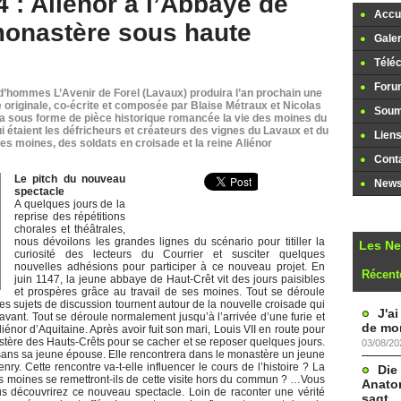
 : Aliénor à l’Abbaye de
Accue
monastère sous haute
Galer
Télé
Foru
d’hommes L’Avenir de Forel (Lavaux) produira l’an prochain une
e originale, co-écrite et composée par Blaise Métraux et Nicolas
Soume
 sous forme de pièce historique romancée la vie des moines du
i étaient les défricheurs et créateurs des vignes du Lavaux et du
Lien
des moines, des soldats en croisade et la reine Aliénor
Cont
Le pitch du nouveau
Newsl
spectacle
A quelques jours de la
reprise des répétitions
chorales et théâtrales,
nous dévoilons les grandes lignes du scénario pour titiller la
Les N
curiosité des lecteurs du Courrier et susciter quelques
nouvelles adhésions pour participer à ce nouveau projet. En
Récent
juin 1147, la jeune abbaye de Haut-Crêt vit des jours paisibles
et prospères grâce au travail de ses moines. Tout se déroule
les sujets de discussion tournent autour de la nouvelle croisade qui
J'a
vant. Tout se déroule normalement jusqu’à l’arrivée d’une furie et
de mon
iénor d’Aquitaine. Après avoir fuit son mari, Louis VII en route pour
stère des Hauts-Crêts pour se cacher et se reposer quelques jours.
03/08/20
sans sa jeune épouse. Elle rencontrera dans le monastère un jeune
 Cette rencontre va-t-elle influencer le cours de l’histoire ? La
Die
Les moines se remettront-ils de cette visite hors du commun ? …Vous
Anatom
s découvrirez ce nouveau spectacle. Loin de raconter une vérité
sagt