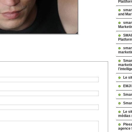
Plattfo
smar
and Mar
smart
Marketi
SMAR
Platfor
smart
marketi
Smart
marketi
l'intelli
Le s
EMJI
Smar
Smar
Le si
médias 
Pleea
agence 