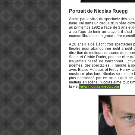
Portrait de Nicolas Ruegg
Atteint par le virus du spectacle dès so
balle. Né dans un cirque d'un père clow
au printemps 1982 à l'âge de 3 ans et d
a eu l'âge de tenir un crayon, il s’est 
maman libraire et un grand-père comédie
A 20 ans il a déjà écrit trois spectacle
théâtre pour abandonner petit à petit 
direction de metteurs en scène de renom
Sobel et Cédric Dorier, pour ne citer qu
n'a jamais cessé de fonctionner. Ecriv
poêmes, des spectacles, il rajoute à so
avec Blaise Mettraux et Frédy Henry. Un
musicaux plus tard, Nicolas se montre t
plus passionné par ce milieu qu’il ne 
metteur en scène, Nicolas aime tout sim
la vie.
www.nicolasruegg.com