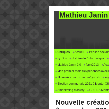
Mathieu Janin
Rubriques
Accueil
Pensée social
xyz 2.o
Histoire de l'informatique
Mathieu Janin 1.0
fcmv2013
Actu
Mon premier mois d'expériences avec le 
1fluenzia.com
dircom4you.ch
my
Élection communale 2021 à Montet (G
Smartketing Mastery
GDIPRS Montre
Nouvelle créatio