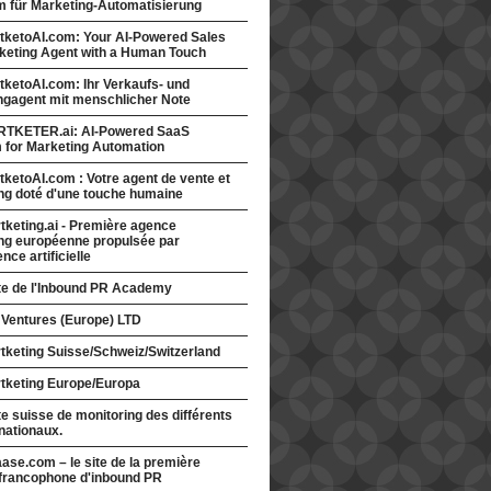
rm für Marketing-Automatisierung
tketoAI.com: Your AI-Powered Sales
keting Agent with a Human Touch
ketoAI.com: Ihr Verkaufs- und
ngagent mit menschlicher Note
TKETER.ai: AI-Powered SaaS
m for Marketing Automation
ketoAI.com : Votre agent de vente et
ng doté d'une touche humaine
keting.ai - Première agence
ng européenne propulsée par
gence artificielle
ite de l'Inbound PR Academy
 Ventures (Europe) LTD
tketing Suisse/Schweiz/Switzerland
tketing Europe/Europa
te suisse de monitoring des différents
nationaux.
ase.com – le site de la première
francophone d'inbound PR