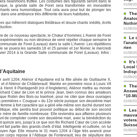
sera néanmoins truffée. Les costumes des figurants seront dans le
01/08/20
poque, la grande salle de Forel sera transformée en monastère
chants sera humoristique. Tout cela aura pour but de plonger les
The
 dans une ambiance très différente de leurs habitudes.
Anato
s qui mêleront dialogues théâtraux et douze chants inédits, écrits
Nothi
duction.
01/08/20
dre de ce nouveau spectacle, le Chœur d’hommes L’Avenir de Forel
Le 
s expérimentés ou non désireux de venir répéter chaque semaine le
l'anat
ommunale de Forel (Lavaux) dans la salle L’Avenir. Les répétitions
rien
e se jouera les samedis 18 et 25 janvier et 1er février, le mercredi
nvier 2014 à la Grande Salle communale de Forel (Lavaux). Infos :
01/08/20
It'
Local 
 d’Aquitaine
Indis
01/06/20
avril 1204, Aliénor d’Aquitaine est la fille aînée de Guillaume X,
et d’Aliénor de Châtelerault. Mariée en première noce à Louis VII
The
 Henri II Plantagenêt (roi d’Angleterre), Aliénor mettra au monde
Answer
ichard Cœur de Lion et le prince Jean, bien connus des amateurs
“10-Mi
 que Robin des Bois ou Ivanhoé, pour ne citer que deux ouvrages
des premières « Couguar » du 12e siècle puisque son deuxième mari
01/06/20
ne femme à fort caractère qui a géré elle-même son duché durant son
itique, elle perdra tout pouvoir politique au début de son second
Les
 mère de famille nombreuse. Elle reviendra aux affaires plusieurs
mauva
avant de comploter contre son deuxième mari, avec la bénédiction du
votera
nt quinze ans, jusqu’à ce que son fils Richard Cœur de Lion accède
Suisse
 fait partie des grands chefs d’état. Intelligente et cultivée, on lui
01/06/20
u Moyen Age. Elle mourra le 31 mars 1204 à l’âge très avancé pour
on corps repose à l’Abbaye de Fontevrault, lieu de sépulture des