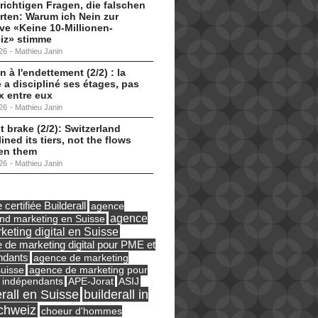
 richtigen Fragen, die falschen
ten: Warum ich Nein zur
tive «Keine 10-Millionen-
iz» stimme
26
-
Mathieu Janin
n à l'endettement (2/2) : la
 a discipliné ses étages, pas
ux entre eux
26
-
Mathieu Janin
t brake (2/2): Switzerland
lined its tiers, not the flows
en them
26
-
Mathieu Janin
certifiée Builderall
agence
agence
und marketing en Suisse
keting digital en Suisse
 de marketing digital pour PME et
ndants
agence de marketing
suisse
agence de marketing pour
ASIJ
 indépendants
APE-Jorat
erall en Suisse
builderall in
chweiz
choeur d'hommes