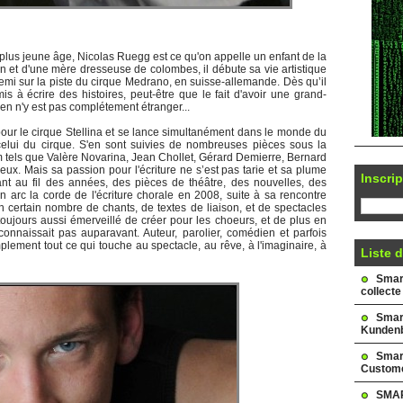
n plus jeune âge, Nicolas Ruegg est ce qu'on appelle un enfant de la
n et d'une mère dresseuse de colombes, il débute sa vie artistique
emi sur la piste du cirque Medrano, en suisse-allemande. Dès qu’il
mis à écrire des histoires, peut-être que le fait d'avoir une grand-
n n'y est pas complétement étranger...
s pour le cirque Stellina et se lance simultanément dans le monde du
celui du cirque. S'en sont suivies de nombreuses pièces sous la
 tels que Valère Novarina, Jean Chollet, Gérard Demierre, Bernard
'eux. Mais sa passion pour l'écriture ne s’est pas tarie et sa plume
Inscrip
ant au fil des années, des pièces de théâtre, des nouvelles, des
n arc la corde de l'écriture chorale en 2008, suite à sa rencontre
 certain nombre de chants, de textes de liaison, et de spectacles
oujours aussi émerveillé de créer pour les choeurs, et de plus en
connaissait pas auparavant. Auteur, parolier, comédien et parfois
plement tout ce qui touche au spectacle, au rêve, à l'imaginaire, à
Liste d
Smark
collecte
Smar
Kundenb
Smar
Custome
SMAR