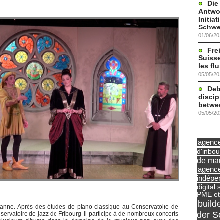
Die
Antwor
Initia
Schwe
01/06/20
Frei
Suisse
les fl
05/05/20
Deb
discip
betwe
05/05/20
agence 
d'inbo
de mar
agence
indépe
digital 
PME et
build
sanne. Après des études de piano classique au Conservatoire de
der S
servatoire de jazz de Fribourg. Il participe à de nombreux concerts