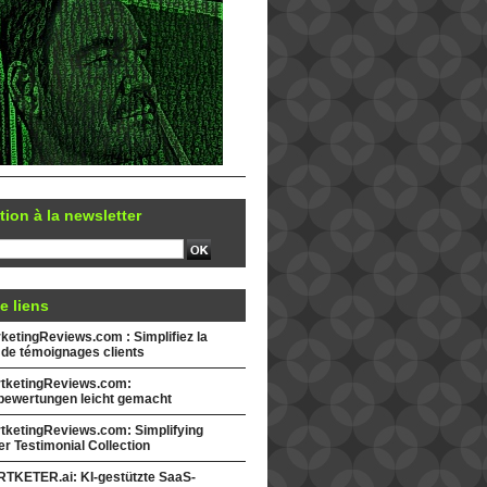
tion à la newsletter
e liens
etingReviews.com : Simplifiez la
 de témoignages clients
tketingReviews.com:
ewertungen leicht gemacht
tketingReviews.com: Simplifying
r Testimonial Collection
TKETER.ai: KI-gestützte SaaS-