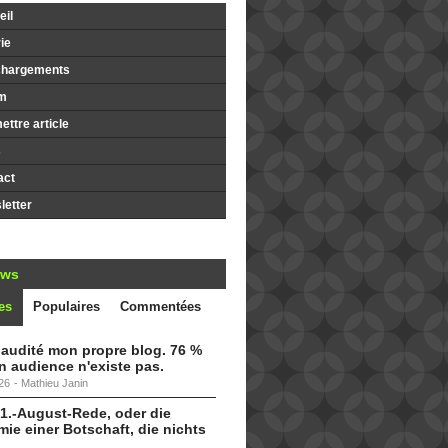
il
ie
chargements
m
ttre article
s
act
etter
ews
es
Populaires
Commentées
i audité mon propre blog. 76 %
 audience n'existe pas.
26
-
Mathieu Janin
 1.-August-Rede, oder die
ie einer Botschaft, die nichts