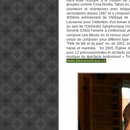
dans toute l'Europe, à la création d
groupes comme Cosa Nostra, Taboo ou Se
chanteurs et chanteuses avec lesque
secondaires depuis 1987 et a composé e
400ème anniversaire de l'Abbaye de 
Lausanne pour l'obtention d'un brevet 
au sein de l'Orchestre Symphonique Un
Genève (OSG) l'amène à s'intéresser de
compose une Messe en ré mineur pour ch
cesse de composer pour différent type 
"Fête de blé et du pain" ou, en 2002, 
harpe et marimba. En 2005 l'Eglise é
pour 12 percussionnistes et récitants p
musique du spectacle audiovisuel « Ti
www.blaisemettraux.ch