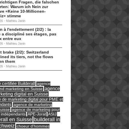
 richtigen Fragen, die falschen
ten: Warum ich Nein zur
tive «Keine 10-Millionen-
iz» stimme
26
-
Mathieu Janin
n à l'endettement (2/2) : la
 a discipliné ses étages, pas
ux entre eux
26
-
Mathieu Janin
t brake (2/2): Switzerland
lined its tiers, not the flows
en them
26
-
Mathieu Janin
certifiée Builderall
agence
agence
und marketing en Suisse
keting digital en Suisse
 de marketing digital pour PME et
ndants
agence de marketing
suisse
agence de marketing pour
ASIJ
 indépendants
APE-Jorat
erall en Suisse
builderall in
chweiz
choeur d'hommes