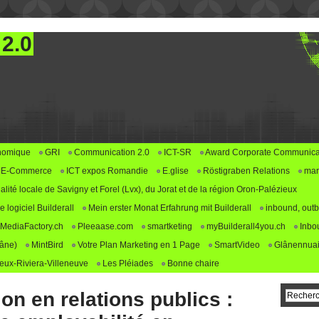
 2.0
nomique
GRI
Communication 2.0
ICT-SR
Award Corporate Communica
E-Commerce
ICT expos Romandie
E.glise
Röstigraben Relations
mar
alité locale de Savigny et Forel (Lvx), du Jorat et de la région Oron-Palézieux
logiciel Builderall
Mein erster Monat Erfahrung mit Builderall
inbound, outb
MediaFactory.ch
Pleeaase.com
smartketing
myBuilderall4you.ch
Inbo
lâne)
MintBird
Votre Plan Marketing en 1 Page
SmartVideo
Glânennuai
ux-Riviera-Villeneuve
Les Pléiades
Bonne chaire
on en relations publics :