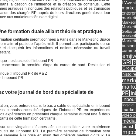
ing digital et des médias sociaux, les relationnistes disposent de
L'Aveni
ns la gestion de l’influence et la création de contenus. Cette
market
nnes pratiques historiques des relations publiques et les transpose
enterpr
 blason des chargés RP auprès de leurs directions générales et leur
face aux marketeurs férus de digital.
marketi
Marketi
Market
e formation duale alliant théorie et pratique
Selbst
marketi
rmation certifiante seront données à Paris dans le Marketing Space
Marketi
 matin et pratique l’après-midi. Il permet aux participants de se
busines
et d’acquérir les informations et notions nécessaire au travail
commer
estant.
emjiv
rique : les bases de l’inbound PR
GRI
G
l concernant la première étape du carnet de bord. Restitution et
Groupe
orique : l’inbound PR de A à Z
histoir
er l’inbound PR
marke
marke
z votre journal de bord du spécialiste de
in
PR
inbou
logicie
ation, vous entrerez dans le bac à sable du spécialiste en inbound
market
vos connaissances théoriques de l’inbound PR en expériences
vos expériences en présentiel chaque semaine durant une à deux
vidéo p
pants de cette formation certifiante.
média
launch
sur une vingtaine d’étapes afin de consolider votre expérience
mjcc
s outils de l’inbound PR. La première semaine de formation sera
 semaine à la prise en main des différents médias digitaux. La