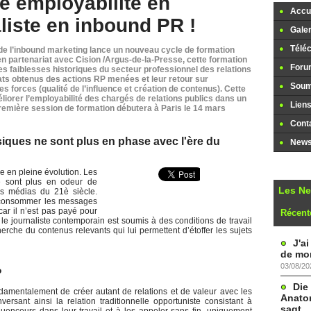
e employabilité en
Accue
liste en inbound PR !
Galer
Télé
de l’inbound marketing lance un nouveau cycle de formation
n partenariat avec Cision /Argus-de-la-Presse, cette formation
Foru
s faiblesses historiques du secteur professionnel des relations
ltats obtenus des actions RP menées et leur retour sur
Soume
es forces (qualité de l’influence et création de contenus). Cette
liorer l’employabilité des chargés de relations publics dans un
Lien
première session de formation débutera à Paris le 14 mars
Cont
siques ne sont plus en phase avec l'ère du
Newsl
ve en pleine évolution. Les
ne sont plus en odeur de
Les N
es médias du 21è siècle.
à consommer les messages
ar il n’est pas payé pour
Récent
 le journaliste contemporain est soumis à des conditions de travail
cherche du contenus relevants qui lui permettent d’étoffer les sujets
J'a
de mon
03/08/20
?
Die
ndamentalement de créer autant de relations et de valeur avec les
Anatom
rsant ainsi la relation traditionnelle opportuniste consistant à
sagt