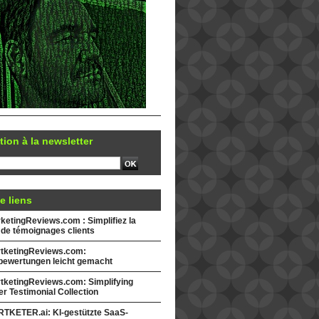
tion à la newsletter
e liens
etingReviews.com : Simplifiez la
 de témoignages clients
tketingReviews.com:
ewertungen leicht gemacht
tketingReviews.com: Simplifying
r Testimonial Collection
TKETER.ai: KI-gestützte SaaS-