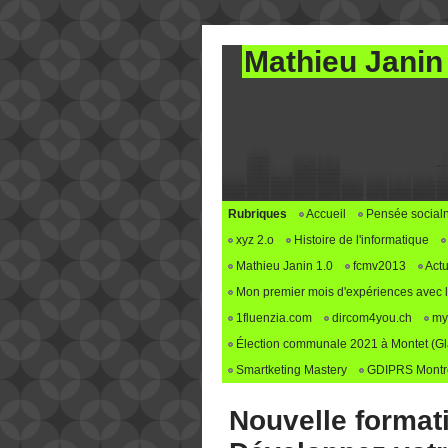
Mathieu Janin
Rubriques
Accueil
Pensée social
xyz 2.o
Histoire de l'informatique
Mathieu Janin 1.0
fcmv2013
Actu
Mon premier mois d'expériences avec le 
1fluenzia.com
dircom4you.ch
my
Élection communale 2021 à Montet (G
Smartketing Mastery
GDIPRS Montre
Nouvelle formati