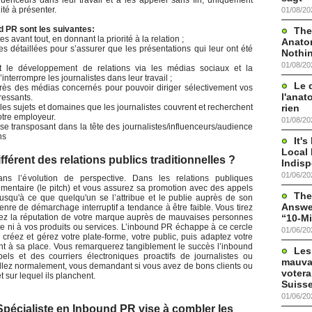
luenceurs dans leur travail et à les appeler sans fin, uniquement
ité à présenter.
01/08/20
d PR sont les suivantes:
The
tes avant tout, en donnant la priorité à la relation ;
Anato
 détaillées pour s’assurer que les présentations qui leur ont été
Nothi
01/08/20
et le développement de relations via les médias sociaux et la
interrompre les journalistes dans leur travail ;
Le 
rès des médias concernés pour pouvoir diriger sélectivement vos
l'anat
ressants.
rien
re les sujets et domaines que les journalistes couvrent et recherchent
otre employeur.
01/08/20
se transposant dans la tête des journalistes/influenceurs/audience
ns
It'
Local 
fférent des relations publics traditionnelles ?
Indis
01/06/20
ns l’évolution de perspective. Dans les relations publiques
umentaire (le pitch) et vous assurez sa promotion avec des appels
The
 jusqu'à ce que quelqu'un se l’attribue et le publie auprès de son
Answer
nre de démarchage interruptif a tendance à être faible. Vous tirez
“10-Mi
iorez la réputation de votre marque auprès de mauvaises personnes
ne ni à vos produits ou services. L’inbound PR échappe à ce cercle
01/06/20
réez et gérez votre plate-forme, votre public, puis adaptez votre
t à sa place. Vous remarquerez tangiblement le succès l’inbound
Les
ls et des courriers électroniques proactifs de journalistes ou
mauva
illez normalement, vous demandant si vous avez de bons clients ou
votera
 sur lequel ils planchent.
Suisse
01/06/20
Spécialiste en Inbound PR vise à combler les