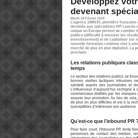
Développez votr
devenant spécia
Mardi 19 Février 2019
L’agence 1MIN30, pionnière française 
destinée aux spécialistes RP. Lancée e
unique en Europe permet de combler le
publics (difficulté à mesurer les résu
investissement) et de capitaliser sur s
nouvelle formation continue vise à amé
marché de plus en plus digitalisé. La 
prochain.
Les relations publiques clas
temps
Le secteur des relations publics se trou
bonnes vieilles tactiques intrusives 
sainteté auprès des journalistes et d
L’influenceur d’aujourd’hui rechigne 
commerciaux distillés par les marques c
assurer leur promotion. Au lieu de cela,
de plus en plus difficiles et est à la re
susceptibles d’intéresser son audience.
Qu’est-ce que l’inbound PR 
Pour faire court, l'Inbound PR tente fo
personnes de contact des médias, renve