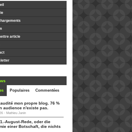
il
ie
chargements
m
ttre article
s
act
etter
ews
es
Populaires
Commentées
i audité mon propre blog. 76 %
 audience n'existe pas.
26
-
Mathieu Janin
 1.-August-Rede, oder die
ie einer Botschaft, die nichts