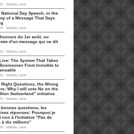
26
-
Mathieu Janin
 National Day Speech, or the
my of a Message That Says
ng
26
-
Mathieu Janin
discours du 1er août, ou
omie d'un message qui ne dit
26
-
Mathieu Janin
s Live: The System That Takes
Businesses From Invisible to
pensable
26
-
Mathieu Janin
 Right Questions, the Wrong
s: Why I will vote No on the
llion Switzerland” initiative
26
-
Mathieu Janin
 bonnes questions, les
ises réponses: Pourquoi je
i non à l'initiative "Pas de
 à dix millions"
26
-
Mathieu Janin