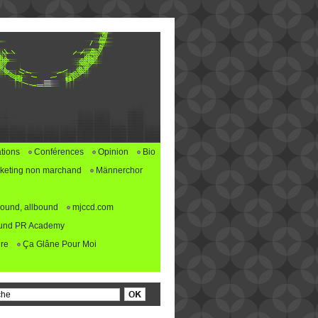
tions
Conférences
Opinion
Bio
keting non marchand
Männerchor
ound, allbound
mjccd.com
und PR Academy
re
Ça Glâne Pour Moi