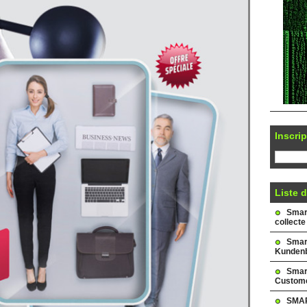
Inscrip
Liste d
Smark
collecte
Smar
Kundenb
Smar
Custome
SMAR