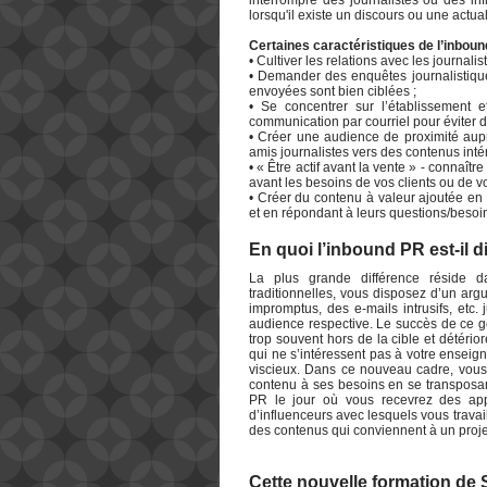
interrompre des journalistes ou des inf
lorsqu'il existe un discours ou une actual
Certaines caractéristiques de l’inboun
• Cultiver les relations avec les journalis
• Demander des enquêtes journalistiques
envoyées sont bien ciblées ;
• Se concentrer sur l’établissement 
communication par courriel pour éviter d’
• Créer une audience de proximité aup
amis journalistes vers des contenus inté
• « Être actif avant la vente » - connaît
avant les besoins de vos clients ou de v
• Créer du contenu à valeur ajoutée en 
et en répondant à leurs questions/besoi
En quoi l’inbound PR est-il di
La plus grande différence réside da
traditionnelles, vous disposez d’un arg
impromptus, des e-mails intrusifs, etc.
audience respective. Le succès de ce ge
trop souvent hors de la cible et détér
qui ne s’intéressent pas à votre enseig
viscieux. Dans ce nouveau cadre, vous c
contenu à ses besoins en se transposan
PR le jour où vous recevrez des appe
d’influenceurs avec lesquels vous trava
des contenus qui conviennent à un projet
Cette nouvelle formation de 