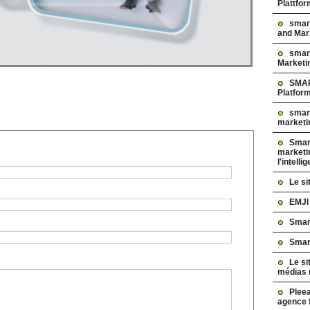
Plattfo
smar
and Mar
smart
Marketi
SMAR
Platfor
smart
marketi
Smart
marketi
l'intelli
Le s
EMJI
Smar
Smar
Le si
médias 
Pleea
agence 