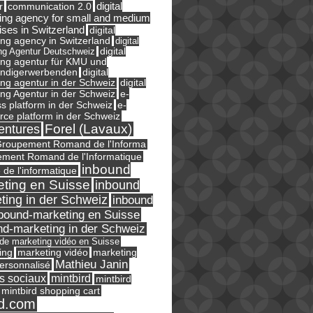
digital
r
communication 2.0
ing agency for small and medium
ises in Switzerland
digital
ng agency in Switzerland
digital
ng Agentur Deutschweiz
digital
ing agentur für KMU und
ändigerwerbenden
digital
ng agentur in der Schweiz
digital
e-
ng Agentur in der Schweiz
s platform in der Schweiz
e-
ce platform in der Schweiz
Forel (Lavaux)
entures
roupement Romand de l'Informa
ment Romand de l'Informatique
inbound
e de l'informatique
ting en Suisse
inbound
ting in der Schweiz
inbound
bound-marketing en Suisse
nd-marketing in der Schweiz
l de marketing vidéo en Suisse
ing
marketing
marketing vidéo
Mathieu Janin
ersonnalisé
s sociaux
mintbird
mintbird
mintbird shopping cart
d.com