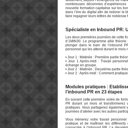
seulement, depuis l’émergence du market
nombreuses décennies d’expériences da
nouvelle formation capitalise sur les bo
dans l’ère du digital afin de redorer le
faire regagner leurs lettres de noblesse 
Spécialiste en Inbound PR: Un
Les deux premières journées de cette fo
d’1MIN30. Le programme allie théorie le
plonger dans le bain de l’inbound PR 
personnel qui les attend durant le mois r
• Jour 1 : Matinée : Première partie théo
• Jour 1 Après-midi : Travail personne
échange en groupe.
• Jour 2 : Matinée : Deuxième partie thé
• Jour 2 : Après-midi : Comment pratiqu
Modules pratiques : Etablisse
l’inbound PR en 23 étapes
En suivant cette première volée de form
PR durant un mois et transformerez 
pratiques. Vous partagerez également 
journées d’atelier avec les autres partici
Vous mènerez votre travail personnel 
pratique et de maîtriser les différent
consacrée à l’inbound PR. La deuxième