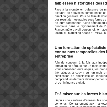
faiblesses historiques des R
Face à la montée en puissance du mark
acquérir de nouvelles compétences et r
direction générale. Pour ce faire ils do
des résultats mesurables sous forme de 
de leurs campagnes. A une période ou l
prioritaire dans le rayonnement de l’
France, mêle travail personnel, formatio
locaux du Marketing Space d’1MIN30 à 
Une formation de spécialist
contraintes temporelles des 
entreprise
Afin de convenir à la fois aux indépe
formation se déroule sur un mois comple
Pour consolider leurs acquis, les prene
thématiques à couvrir sur un mois ent
certification de spécialiste en inbou
comprend les derniers développements 
et de l’influence digitale.
Et à miser sur les forces hi
Depuis une centaine d’années, les spéc
contenus. Contrairement aux marketeu