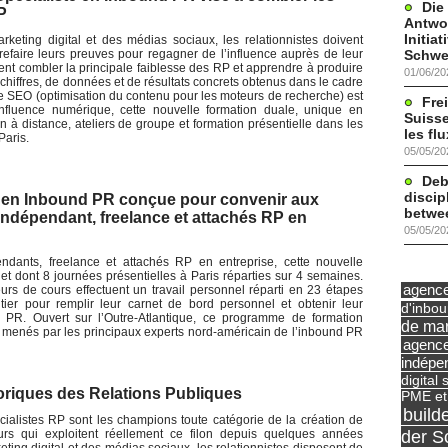
Die
P
Antwor
Initia
eting digital et des médias sociaux, les relationnistes doivent
Schwe
efaire leurs preuves pour regagner de l’influence auprès de leur
ivent combler la principale faiblesse des RP et apprendre à produire
01/06/20
chiffres, de données et de résultats concrets obtenus dans le cadre
e SEO (optimisation du contenu pour les moteurs de recherche) est
Frei
influence numérique, cette nouvelle formation duale, unique en
Suisse
n à distance, ateliers de groupe et formation présentielle dans les
les fl
Paris.
05/05/20
Deb
discip
e en Inbound PR conçue pour convenir aux
betwe
indépendant, freelance et attachés RP en
05/05/20
ndants, freelance et attachés RP en entreprise, cette nouvelle
t dont 8 journées présentielles à Paris réparties sur 4 semaines.
agence 
urs de cours effectuent un travail personnel réparti en 23 étapes
ier pour remplir leur carnet de bord personnel et obtenir leur
d'inbo
nd PR. Ouvert sur l’Outre-Atlantique, ce programme de formation
de mar
menés par les principaux experts nord-américain de l’inbound PR
agence
indépe
digital 
storiques des Relations Publiques
PME et
build
ialistes RP sont les champions toute catégorie de la création de
der S
rs qui exploitent réellement ce filon depuis quelques années