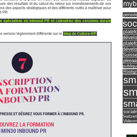
mybu
re des résultats et du calcul du retour sur investissements de vos
 des aspects stratégiques et des différents outils à maîtriser pour
d PR.
pensé
soc
e spécialiste en inbound PR et calendrier des cessions durant
platef
e version légèrement différente sur le
blog de Culture-RP
dévelo
platef
dévelo
Suisse
pleea
publiqu
Röstig
sm
sm
sma
social
Switzer
Videom