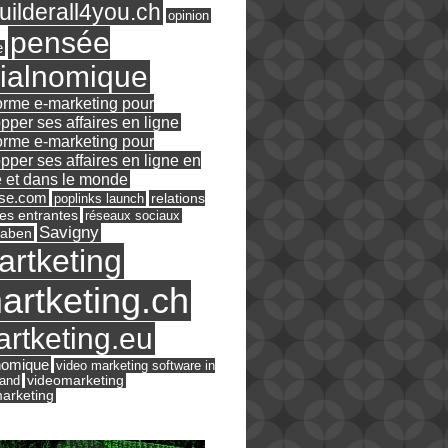
ilderall4you.ch
opinion
pensée
e
ialnomique
orme e-marketing pour
pper ses affaires en ligne
orme e-marketing pour
pper ses affaires en ligne en
 et dans le monde
ase.com
relations
poplinks launch
es entrantes
réseaux sociaux
Savigny
raben
artketing
artketing.ch
rtketing.eu
nomique
video marketing software in
land
videomarketing
arketing