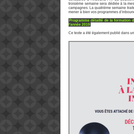
troisième semaine sera dédiée à la mesu
campagnes. La quatrième semaine traitera
mener à bien vos programmes d’inboun
Programme détaillé de la formation d
l’année 2019
Ce texte a été également publié dans un