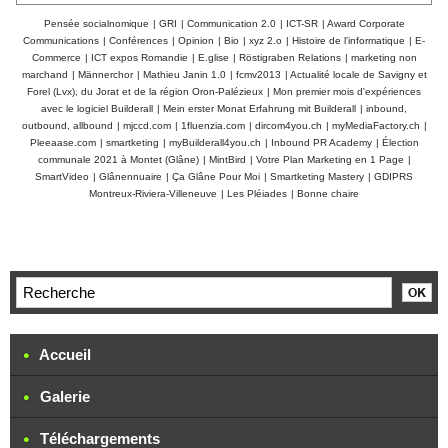
Pensée socialnomique
|
GRI
|
Communication 2.0
|
ICT-SR
|
Award Corporate
Communications
|
Conférences
|
Opinion
|
Bio
|
xyz 2.o
|
Histoire de l'informatique
|
E-
Commerce
|
ICT expos Romandie
|
E.glise
|
Röstigraben Relations
|
marketing non
marchand
|
Männerchor
|
Mathieu Janin 1.0
|
fcmv2013
|
Actualité locale de Savigny et
Forel (Lvx), du Jorat et de la région Oron-Palézieux
|
Mon premier mois d'expériences
avec le logiciel Builderall
|
Mein erster Monat Erfahrung mit Builderall
|
inbound,
outbound, allbound
|
mjccd.com
|
1fluenzia.com
|
dircom4you.ch
|
myMediaFactory.ch
|
Pleeaase.com
|
smartketing
|
myBuilderall4you.ch
|
Inbound PR Academy
|
Élection
communale 2021 à Montet (Glâne)
|
MintBird
|
Votre Plan Marketing en 1 Page
|
SmartVideo
|
Glânennuaire
|
Ça Glâne Pour Moi
|
Smartketing Mastery
|
GDIPRS
Montreux-Riviera-Villeneuve
|
Les Pléiades
|
Bonne chaire
Accueil
Galerie
Téléchargements