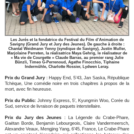
Les Jurés et la fondatrice du Festival du Film d’Animation de
Savigny (Grand Jury et Jury des Jeunes). De gauche à droite :
Chantal Weidmann Yenny (syndique de Savigny), Justin Muller,
Marjolaine Perreten, la réalisatrice Maya Gehrig, le réalisateur de
« Ma vie de Courgette » Claude Barras, au premier rang Julie
Bünzli, Timeo G-Perrenoud, Agathe Finocchio, Tiphaine
Indermühle, Charlotte Rossier, Lydwen Leray.
Prix du Grand Jury
: Happy End, 5'43, Jan Saska, République
Tchèque, Une comédie noire en trois chapitres à propos de la
mort, avec fin heureuse.
Prix du Public
: Johnny Express, 5’, Kyungmin Woo, Corée du
Sud, service de livraison de paquets interstellaire.
Prix du Jury des Jeunes
: La Légende du Crabe-Phare,
Gaëtan Borde, Benjamin Lebourgeois, Claire Vandermeersch,
Alexandre Veaux, Mengjing Yang, 6’45, France, Le Crabe-Phare