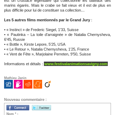
est un crustacé légendaire qui collectionne les bateaux des
marins égarés. Mais le crabe se fait vieux et il est de plus en
plus difficile pour lui de constituer sa collection…
Les 5 autres films mentionnés par le Grand Jury
:
• « Instinct » de Frederic Siegel, 1’33, Suisse
• « Pautinka – La toile d’arraignée » de Natalia Chernysheva,
6’45, Russie
• « Bottle », Kirste Lepore, 5’25, USA
• « Le Retour », Natalia Chernysheva, 1’25, France
• « Vent de Fête », Marjolaine Perreten, 9’50, Suisse
Informations et détails :
www.festivalanimationsavigny.com
Mathieu Janin
Nouveau commentaire :
Nom * :