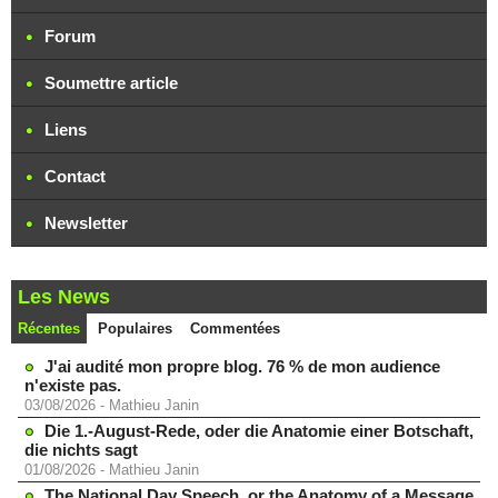
Forum
Soumettre article
Liens
Contact
Newsletter
Les News
Récentes
Populaires
Commentées
J'ai audité mon propre blog. 76 % de mon audience
n'existe pas.
03/08/2026
-
Mathieu Janin
Die 1.-August-Rede, oder die Anatomie einer Botschaft,
die nichts sagt
01/08/2026
-
Mathieu Janin
The National Day Speech, or the Anatomy of a Message