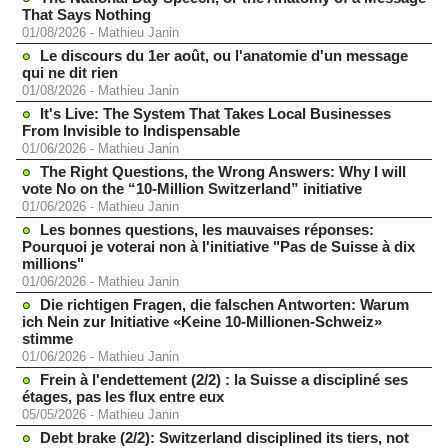
That Says Nothing
01/08/2026
-
Mathieu Janin
Le discours du 1er août, ou l'anatomie d'un message
qui ne dit rien
01/08/2026
-
Mathieu Janin
It's Live: The System That Takes Local Businesses
From Invisible to Indispensable
01/06/2026
-
Mathieu Janin
The Right Questions, the Wrong Answers: Why I will
vote No on the “10-Million Switzerland” initiative
01/06/2026
-
Mathieu Janin
Les bonnes questions, les mauvaises réponses:
Pourquoi je voterai non à l'initiative "Pas de Suisse à dix
millions"
01/06/2026
-
Mathieu Janin
Die richtigen Fragen, die falschen Antworten: Warum
ich Nein zur Initiative «Keine 10-Millionen-Schweiz»
stimme
01/06/2026
-
Mathieu Janin
Frein à l'endettement (2/2) : la Suisse a discipliné ses
étages, pas les flux entre eux
05/05/2026
-
Mathieu Janin
Debt brake (2/2): Switzerland disciplined its tiers, not