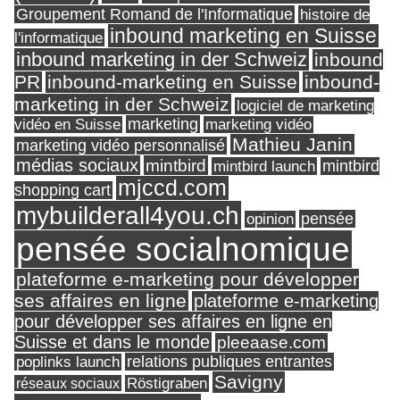
Groupement Romand de l'Informatique
histoire de
inbound marketing en Suisse
l'informatique
inbound marketing in der Schweiz
inbound
PR
inbound-marketing en Suisse
inbound-
marketing in der Schweiz
logiciel de marketing
marketing
vidéo en Suisse
marketing vidéo
Mathieu Janin
marketing vidéo personnalisé
médias sociaux
mintbird
mintbird launch
mintbird
mjccd.com
shopping cart
mybuilderall4you.ch
pensée
opinion
pensée socialnomique
plateforme e-marketing pour développer
ses affaires en ligne
plateforme e-marketing
pour développer ses affaires en ligne en
Suisse et dans le monde
pleeaase.com
relations publiques entrantes
poplinks launch
Savigny
réseaux sociaux
Röstigraben