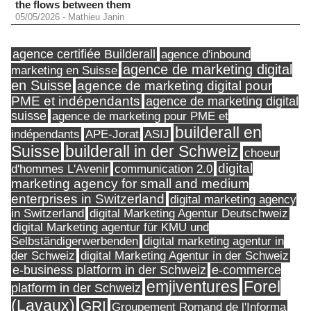
the flows between them
05/05/2026
-
Mathieu Janin
agence certifiée Builderall
agence d'inbound
agence de marketing digital
marketing en Suisse
en Suisse
agence de marketing digital pour
PME et indépendants
agence de marketing digital
suisse
agence de marketing pour PME et
builderall en
indépendants
ASIJ
APE-Jorat
Suisse
builderall in der Schweiz
choeur
digital
d'hommes L'Avenir
communication 2.0
marketing agency for small and medium
enterprises in Switzerland
digital marketing agency
in Switzerland
digital Marketing Agentur Deutschweiz
digital Marketing agentur für KMU und
Selbständigerwerbenden
digital marketing agentur in
digital Marketing Agentur in der Schweiz
der Schweiz
e-business platform in der Schweiz
e-commerce
Forel
emjiventures
platform in der Schweiz
(Lavaux)
GRI
Groupement Romand de l'Informa