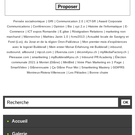
Pensée socialnomique
|
GRI
|
Communication 2.0
|
ICT-SR
|
Award Corporate
Communications
|
Conférences
|
Opinion
|
Bio
|
xyz 2.o
|
Histoire de l'informatique
|
E-
Commerce
|
ICT expos Romandie
|
E.glise
|
Röstigraben Relations
|
marketing non
marchand
|
Männerchor
|
Mathieu Janin 1.0
|
fcmv2013
|
Actualité locale de Savigny et
Forel (Lvx), du Jorat et de la région Oron-Palézieux
|
Mon premier mois d'expériences
avec le logiciel Builderall
|
Mein erster Monat Erfahrung mit Builderall
|
inbound,
outbound, allbound
|
mjccd.com
|
1fluenzia.com
|
dircom4you.ch
|
myMediaFactory.ch
|
Pleeaase.com
|
smartketing
|
myBuilderall4you.ch
|
Inbound PR Academy
|
Élection
communale 2021 à Montet (Glâne)
|
MintBird
|
Votre Plan Marketing en 1 Page
|
SmartVideo
|
Glânennuaire
|
Ça Glâne Pour Moi
|
Smartketing Mastery
|
GDIPRS
Montreux-Riviera-Villeneuve
|
Les Pléiades
|
Bonne chaire
Accueil
Galerie