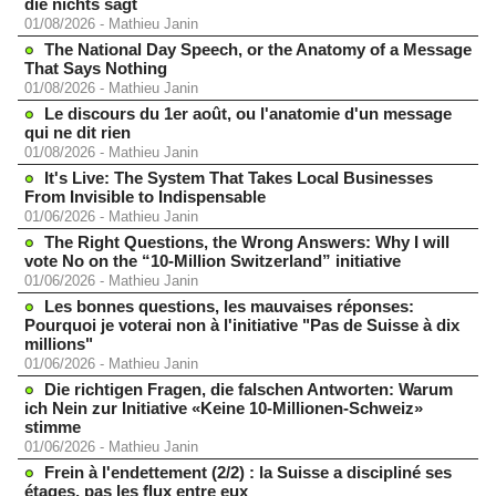
die nichts sagt
01/08/2026
-
Mathieu Janin
The National Day Speech, or the Anatomy of a Message
That Says Nothing
01/08/2026
-
Mathieu Janin
Le discours du 1er août, ou l'anatomie d'un message
qui ne dit rien
01/08/2026
-
Mathieu Janin
It's Live: The System That Takes Local Businesses
From Invisible to Indispensable
01/06/2026
-
Mathieu Janin
The Right Questions, the Wrong Answers: Why I will
vote No on the “10-Million Switzerland” initiative
01/06/2026
-
Mathieu Janin
Les bonnes questions, les mauvaises réponses:
Pourquoi je voterai non à l'initiative "Pas de Suisse à dix
millions"
01/06/2026
-
Mathieu Janin
Die richtigen Fragen, die falschen Antworten: Warum
ich Nein zur Initiative «Keine 10-Millionen-Schweiz»
stimme
01/06/2026
-
Mathieu Janin
Frein à l'endettement (2/2) : la Suisse a discipliné ses
étages, pas les flux entre eux