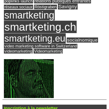
relations publiques entrantes
poplinks launch
Savigny
réseaux sociaux
Röstigraben
smartketing
smartketing.ch
smartketing.eu
socialnomique
video marketing software in Switzerland
videomarketing
Videomarketing
Inscription à la newsletter