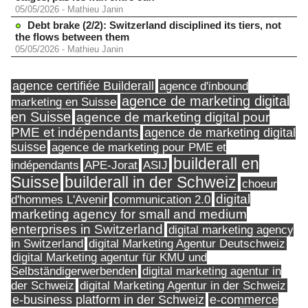
05/05/2026
-
Mathieu Janin
Debt brake (2/2): Switzerland disciplined its tiers, not
the flows between them
05/05/2026
-
Mathieu Janin
agence certifiée Builderall
agence d'inbound
agence de marketing digital
marketing en Suisse
en Suisse
agence de marketing digital pour
PME et indépendants
agence de marketing digital
suisse
agence de marketing pour PME et
builderall en
indépendants
ASIJ
APE-Jorat
Suisse
builderall in der Schweiz
choeur
digital
d'hommes L'Avenir
communication 2.0
marketing agency for small and medium
enterprises in Switzerland
digital marketing agency
in Switzerland
digital Marketing Agentur Deutschweiz
digital Marketing agentur für KMU und
Selbständigerwerbenden
digital marketing agentur in
digital Marketing Agentur in der Schweiz
der Schweiz
e-business platform in der Schweiz
e-commerce