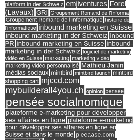
Forel
emjiventures
platform in der Schweiz
(Lavaux)
GRI
Groupement Romand de l'Informa
Groupement Romand de l'Informatique
histoire de
inbound marketing en Suisse
l'informatique
inbound marketing in der Schweiz
inbound
PR
inbound-marketing en Suisse
inbound-
marketing in der Schweiz
logiciel de marketing
marketing
vidéo en Suisse
marketing vidéo
Mathieu Janin
marketing vidéo personnalisé
médias sociaux
mintbird
mintbird launch
mintbird
mjccd.com
shopping cart
mybuilderall4you.ch
pensée
opinion
pensée socialnomique
plateforme e-marketing pour développer
ses affaires en ligne
plateforme e-marketing
pour développer ses affaires en ligne en
Suisse et dans le monde
pleeaase.com