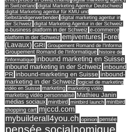
in Switzerland
digital Marketing Agentur Deutschweiz
digital Marketing agentur für KMU und
Selbständigerwerbenden
digital marketing agentur in
digital Marketing Agentur in der Schweiz
der Schweiz
e-business platform in der Schweiz
e-commerce
Forel
emjiventures
platform in der Schweiz
(Lavaux)
GRI
Groupement Romand de l'Informa
Groupement Romand de l'Informatique
histoire de
inbound marketing en Suisse
l'informatique
inbound marketing in der Schweiz
inbound
PR
inbound-marketing en Suisse
inbound-
marketing in der Schweiz
logiciel de marketing
marketing
vidéo en Suisse
marketing vidéo
Mathieu Janin
marketing vidéo personnalisé
médias sociaux
mintbird
mintbird launch
mintbird
mjccd.com
shopping cart
mybuilderall4you.ch
pensée
opinion
pensée socialnomique