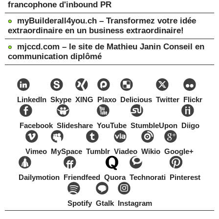
francophone d'inbound PR
myBuilderall4you.ch – Transformez votre idée
extraordinaire en un business extraordinaire!
mjccd.com – le site de Mathieu Janin Conseil en
communication diplômé
LinkedIn
Skype
XING
Plaxo
Delicious
Twitter
Flickr
Facebook
Slideshare
YouTube
StumbleUpon
Diigo
Vimeo
MySpace
Tumblr
Viadeo
Wikio
Google+
Dailymotion
Friendfeed
Quora
Technorati
Pinterest
Spotify
Gtalk
Instagram