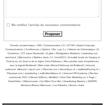
Me notifier l'arrivée de nouveaux commentaires
Pensée socialnomique
|
GRI
|
Communication 2.0
|
ICT-SR
|
Award Corporate
Communications
|
Conférences
|
Opinion
|
Bio
|
xyz 2.o
|
Histoire de l'informatique
|
E-
Commerce
|
ICT expos Romandie
|
E.glise
|
Röstigraben Relations
|
marketing non
marchand
|
Männerchor
|
Mathieu Janin 1.0
|
fcmv2013
|
Actualité locale de Savigny et
Forel (Lvx), du Jorat et de la région Oron-Palézieux
|
Mon premier mois d'expériences
avec le logiciel Builderall
|
Mein erster Monat Erfahrung mit Builderall
|
inbound,
outbound, allbound
|
mjccd.com
|
1fluenzia.com
|
dircom4you.ch
|
myMediaFactory.ch
|
Pleeaase.com
|
smartketing
|
myBuilderall4you.ch
|
Inbound PR Academy
|
Élection
communale 2021 à Montet (Glâne)
|
MintBird
|
Votre Plan Marketing en 1 Page
|
SmartVideo
|
Glânennuaire
|
Ça Glâne Pour Moi
|
Smartketing Mastery
|
GDIPRS
Montreux-Riviera-Villeneuve
|
Les Pléiades
|
Bonne chaire