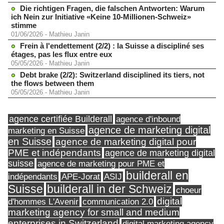
Die richtigen Fragen, die falschen Antworten: Warum
ich Nein zur Initiative «Keine 10-Millionen-Schweiz»
stimme
01/06/2026
-
Mathieu Janin
Frein à l'endettement (2/2) : la Suisse a discipliné ses
étages, pas les flux entre eux
05/05/2026
-
Mathieu Janin
Debt brake (2/2): Switzerland disciplined its tiers, not
the flows between them
05/05/2026
-
Mathieu Janin
agence certifiée Builderall
agence d'inbound
agence de marketing digital
marketing en Suisse
en Suisse
agence de marketing digital pour
PME et indépendants
agence de marketing digital
suisse
agence de marketing pour PME et
builderall en
indépendants
ASIJ
APE-Jorat
Suisse
builderall in der Schweiz
choeur
digital
d'hommes L'Avenir
communication 2.0
marketing agency for small and medium
enterprises in Switzerland
digital marketing agency