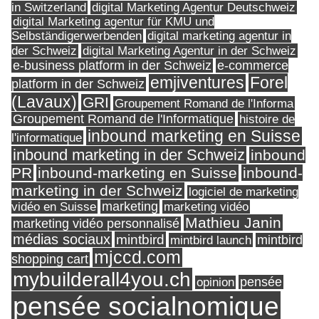
in Switzerland
digital Marketing Agentur Deutschweiz
digital Marketing agentur für KMU und
Selbständigerwerbenden
digital marketing agentur in
digital Marketing Agentur in der Schweiz
der Schweiz
e-business platform in der Schweiz
e-commerce
Forel
emjiventures
platform in der Schweiz
(Lavaux)
GRI
Groupement Romand de l'Informa
Groupement Romand de l'Informatique
histoire de
inbound marketing en Suisse
l'informatique
inbound marketing in der Schweiz
inbound
PR
inbound-marketing en Suisse
inbound-
marketing in der Schweiz
logiciel de marketing
marketing
vidéo en Suisse
marketing vidéo
Mathieu Janin
marketing vidéo personnalisé
médias sociaux
mintbird
mintbird launch
mintbird
mjccd.com
shopping cart
mybuilderall4you.ch
pensée
opinion
pensée socialnomique