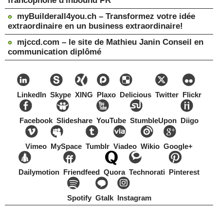
francophone d'inbound PR
myBuilderall4you.ch – Transformez votre idée
extraordinaire en un business extraordinaire!
mjccd.com – le site de Mathieu Janin Conseil en
communication diplômé
LinkedIn
Skype
XING
Plaxo
Delicious
Twitter
Flickr
Facebook
Slideshare
YouTube
StumbleUpon
Diigo
Vimeo
MySpace
Tumblr
Viadeo
Wikio
Google+
Dailymotion
Friendfeed
Quora
Technorati
Pinterest
Spotify
Gtalk
Instagram