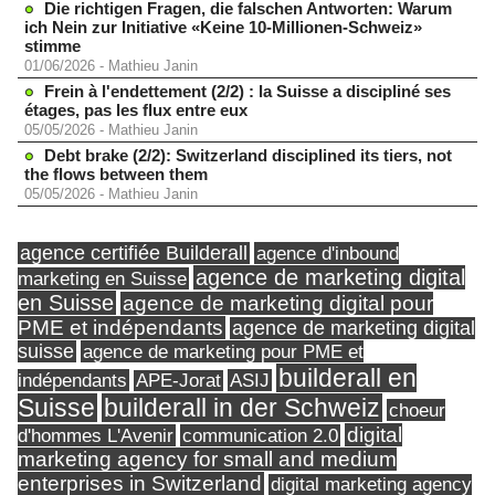
Die richtigen Fragen, die falschen Antworten: Warum
ich Nein zur Initiative «Keine 10-Millionen-Schweiz»
stimme
01/06/2026
-
Mathieu Janin
Frein à l'endettement (2/2) : la Suisse a discipliné ses
étages, pas les flux entre eux
05/05/2026
-
Mathieu Janin
Debt brake (2/2): Switzerland disciplined its tiers, not
the flows between them
05/05/2026
-
Mathieu Janin
agence certifiée Builderall
agence d'inbound
agence de marketing digital
marketing en Suisse
en Suisse
agence de marketing digital pour
PME et indépendants
agence de marketing digital
suisse
agence de marketing pour PME et
builderall en
indépendants
ASIJ
APE-Jorat
Suisse
builderall in der Schweiz
choeur
digital
d'hommes L'Avenir
communication 2.0
marketing agency for small and medium
enterprises in Switzerland
digital marketing agency