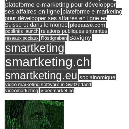
plateforme e-marketing pour développer
ses affaires en ligne
plateforme e-marketing
pour développer ses affaires en ligne en
Suisse et dans le monde
pleeaase.com
relations publiques entrantes
poplinks launch
Savigny
réseaux sociaux
Röstigraben
smartketing
smartketing.ch
smartketing.eu
socialnomique
video marketing software in Switzerland
videomarketing
Videomarketing