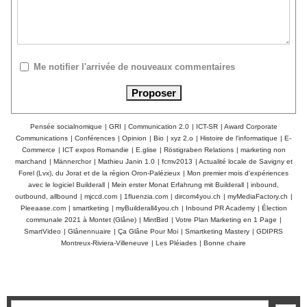
Me notifier l'arrivée de nouveaux commentaires
Pensée socialnomique
|
GRI
|
Communication 2.0
|
ICT-SR
|
Award Corporate
Communications
|
Conférences
|
Opinion
|
Bio
|
xyz 2.o
|
Histoire de l'informatique
|
E-
Commerce
|
ICT expos Romandie
|
E.glise
|
Röstigraben Relations
|
marketing non
marchand
|
Männerchor
|
Mathieu Janin 1.0
|
fcmv2013
|
Actualité locale de Savigny et
Forel (Lvx), du Jorat et de la région Oron-Palézieux
|
Mon premier mois d'expériences
avec le logiciel Builderall
|
Mein erster Monat Erfahrung mit Builderall
|
inbound,
outbound, allbound
|
mjccd.com
|
1fluenzia.com
|
dircom4you.ch
|
myMediaFactory.ch
|
Pleeaase.com
|
smartketing
|
myBuilderall4you.ch
|
Inbound PR Academy
|
Élection
communale 2021 à Montet (Glâne)
|
MintBird
|
Votre Plan Marketing en 1 Page
|
SmartVideo
|
Glânennuaire
|
Ça Glâne Pour Moi
|
Smartketing Mastery
|
GDIPRS
Montreux-Riviera-Villeneuve
|
Les Pléiades
|
Bonne chaire