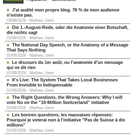
J'ai audité mon propre blog. 76 % de mon audience
n'existe pas.
03/08/2026
-
Mathieu Janin
Die 1.-August-Rede, oder die Anatomie einer Botschaft,
die nichts sagt
01/08/2026
-
Mathieu Janin
The National Day Speech, or the Anatomy of a Message
That Says Nothing
01/08/2026
-
Mathieu Janin
Le discours du 1er août, ou l'anatomie d'un message
qui ne dit rien
01/08/2026
-
Mathieu Janin
It's Live: The System That Takes Local Businesses
From Invisible to Indispensable
01/06/2026
-
Mathieu Janin
The Right Questions, the Wrong Answers: Why I will
vote No on the “10-Million Switzerland” initiative
01/06/2026
-
Mathieu Janin
Les bonnes questions, les mauvaises réponses:
Pourquoi je voterai non à l'initiative "Pas de Suisse à dix
millions"
01/06/2026
-
Mathieu Janin