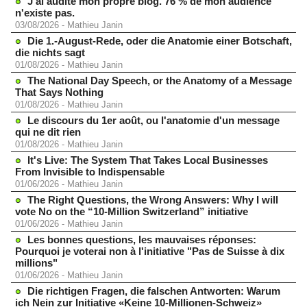
J'ai audité mon propre blog. 76 % de mon audience
n'existe pas.
03/08/2026
-
Mathieu Janin
Die 1.-August-Rede, oder die Anatomie einer Botschaft,
die nichts sagt
01/08/2026
-
Mathieu Janin
The National Day Speech, or the Anatomy of a Message
That Says Nothing
01/08/2026
-
Mathieu Janin
Le discours du 1er août, ou l'anatomie d'un message
qui ne dit rien
01/08/2026
-
Mathieu Janin
It's Live: The System That Takes Local Businesses
From Invisible to Indispensable
01/06/2026
-
Mathieu Janin
The Right Questions, the Wrong Answers: Why I will
vote No on the “10-Million Switzerland” initiative
01/06/2026
-
Mathieu Janin
Les bonnes questions, les mauvaises réponses:
Pourquoi je voterai non à l'initiative "Pas de Suisse à dix
millions"
01/06/2026
-
Mathieu Janin
Die richtigen Fragen, die falschen Antworten: Warum
ich Nein zur Initiative «Keine 10-Millionen-Schweiz»