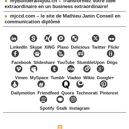
myBuilderall4you.ch – Transformez votre idée
extraordinaire en un business extraordinaire!
mjccd.com – le site de Mathieu Janin Conseil en
communication diplômé
LinkedIn
Skype
XING
Plaxo
Delicious
Twitter
Flickr
Facebook
Slideshare
YouTube
StumbleUpon
Diigo
Vimeo
MySpace
Tumblr
Viadeo
Wikio
Google+
Dailymotion
Friendfeed
Quora
Technorati
Pinterest
Spotify
Gtalk
Instagram
Copyright Mathieu Janin, Switzerland, 1967-2021
|
|
Plan du site
Syndication
Tags