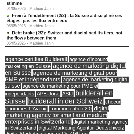
stimme
01/06/2026
-
Mathieu Janin
Frein à l'endettement (2/2) : la Suisse a discipliné ses
étages, pas les flux entre eux
05/05/2026
-
Mathieu Janin
Debt brake (2/2): Switzerland disciplined its tiers, not
the flows between them
05/05/2026
-
Mathieu Janin
agence certifiée Builderall
agence d'inbound
agence de marketing digital
marketing en Suisse
en Suisse
agence de marketing digital pour
PME et indépendants
agence de marketing digital
suisse
agence de marketing pour PME et
builderall en
indépendants
ASIJ
APE-Jorat
Suisse
builderall in der Schweiz
choeur
digital
d'hommes L'Avenir
communication 2.0
marketing agency for small and medium
enterprises in Switzerland
digital marketing agency
in Switzerland
digital Marketing Agentur Deutschweiz
digital Marketing agentur für KMU und