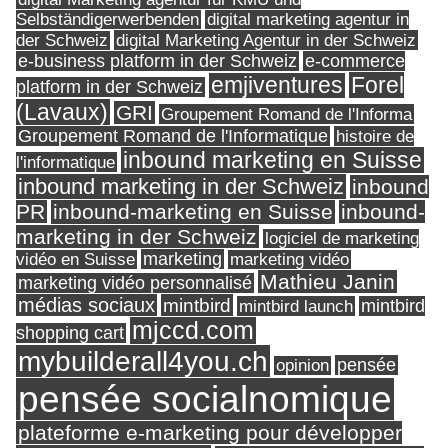
Selbständigerwerbenden
digital marketing agentur in
digital Marketing Agentur in der Schweiz
der Schweiz
e-business platform in der Schweiz
e-commerce
Forel
emjiventures
platform in der Schweiz
(Lavaux)
GRI
Groupement Romand de l'Informa
Groupement Romand de l'Informatique
histoire de
inbound marketing en Suisse
l'informatique
inbound marketing in der Schweiz
inbound
PR
inbound-marketing en Suisse
inbound-
marketing in der Schweiz
logiciel de marketing
marketing
vidéo en Suisse
marketing vidéo
Mathieu Janin
marketing vidéo personnalisé
médias sociaux
mintbird
mintbird launch
mintbird
mjccd.com
shopping cart
mybuilderall4you.ch
pensée
opinion
pensée socialnomique
plateforme e-marketing pour développer