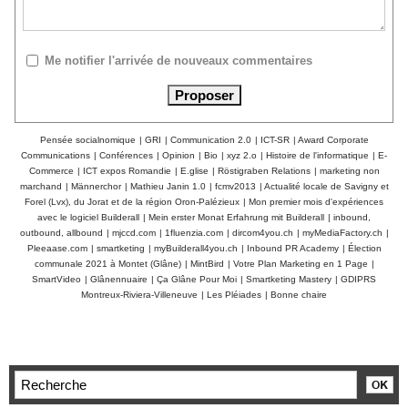
Me notifier l'arrivée de nouveaux commentaires
Pensée socialnomique
|
GRI
|
Communication 2.0
|
ICT-SR
|
Award Corporate
Communications
|
Conférences
|
Opinion
|
Bio
|
xyz 2.o
|
Histoire de l'informatique
|
E-
Commerce
|
ICT expos Romandie
|
E.glise
|
Röstigraben Relations
|
marketing non
marchand
|
Männerchor
|
Mathieu Janin 1.0
|
fcmv2013
|
Actualité locale de Savigny et
Forel (Lvx), du Jorat et de la région Oron-Palézieux
|
Mon premier mois d'expériences
avec le logiciel Builderall
|
Mein erster Monat Erfahrung mit Builderall
|
inbound,
outbound, allbound
|
mjccd.com
|
1fluenzia.com
|
dircom4you.ch
|
myMediaFactory.ch
|
Pleeaase.com
|
smartketing
|
myBuilderall4you.ch
|
Inbound PR Academy
|
Élection
communale 2021 à Montet (Glâne)
|
MintBird
|
Votre Plan Marketing en 1 Page
|
SmartVideo
|
Glânennuaire
|
Ça Glâne Pour Moi
|
Smartketing Mastery
|
GDIPRS
Montreux-Riviera-Villeneuve
|
Les Pléiades
|
Bonne chaire