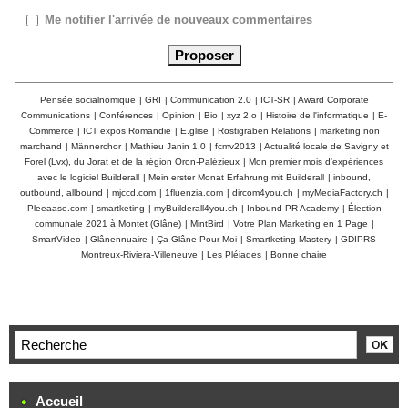
Me notifier l'arrivée de nouveaux commentaires
Pensée socialnomique
|
GRI
|
Communication 2.0
|
ICT-SR
|
Award Corporate
Communications
|
Conférences
|
Opinion
|
Bio
|
xyz 2.o
|
Histoire de l'informatique
|
E-
Commerce
|
ICT expos Romandie
|
E.glise
|
Röstigraben Relations
|
marketing non
marchand
|
Männerchor
|
Mathieu Janin 1.0
|
fcmv2013
|
Actualité locale de Savigny et
Forel (Lvx), du Jorat et de la région Oron-Palézieux
|
Mon premier mois d'expériences
avec le logiciel Builderall
|
Mein erster Monat Erfahrung mit Builderall
|
inbound,
outbound, allbound
|
mjccd.com
|
1fluenzia.com
|
dircom4you.ch
|
myMediaFactory.ch
|
Pleeaase.com
|
smartketing
|
myBuilderall4you.ch
|
Inbound PR Academy
|
Élection
communale 2021 à Montet (Glâne)
|
MintBird
|
Votre Plan Marketing en 1 Page
|
SmartVideo
|
Glânennuaire
|
Ça Glâne Pour Moi
|
Smartketing Mastery
|
GDIPRS
Montreux-Riviera-Villeneuve
|
Les Pléiades
|
Bonne chaire
Accueil