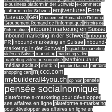
e-business platform in der Schweiz
e-commerce
Forel
emjiventures
platform in der Schweiz
(Lavaux)
GRI
Groupement Romand de l'Informa
Groupement Romand de l'Informatique
histoire de
inbound marketing en Suisse
l'informatique
inbound marketing in der Schweiz
inbound
PR
inbound-marketing en Suisse
inbound-
marketing in der Schweiz
logiciel de marketing
marketing
vidéo en Suisse
marketing vidéo
Mathieu Janin
marketing vidéo personnalisé
médias sociaux
mintbird
mintbird launch
mintbird
mjccd.com
shopping cart
mybuilderall4you.ch
pensée
opinion
pensée socialnomique
plateforme e-marketing pour développer
ses affaires en ligne
plateforme e-marketing
pour développer ses affaires en ligne en