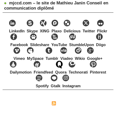
mjccd.com – le site de Mathieu Janin Conseil en
communication diplômé
LinkedIn
Skype
XING
Plaxo
Delicious
Twitter
Flickr
Facebook
Slideshare
YouTube
StumbleUpon
Diigo
Vimeo
MySpace
Tumblr
Viadeo
Wikio
Google+
Dailymotion
Friendfeed
Quora
Technorati
Pinterest
Spotify
Gtalk
Instagram
Copyright Mathieu Janin, Switzerland, 1967-2021
|
|
Plan du site
Syndication
Tags