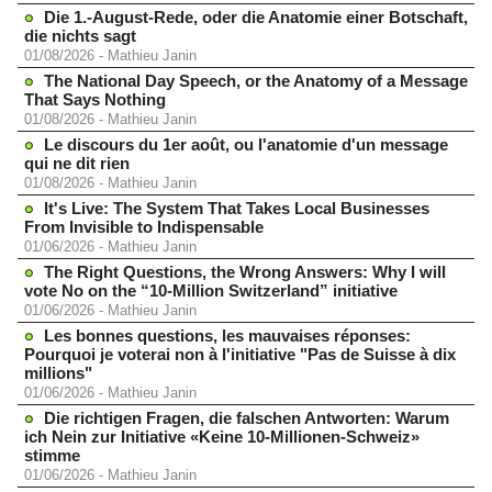
Die 1.-August-Rede, oder die Anatomie einer Botschaft,
die nichts sagt
01/08/2026
-
Mathieu Janin
The National Day Speech, or the Anatomy of a Message
That Says Nothing
01/08/2026
-
Mathieu Janin
Le discours du 1er août, ou l'anatomie d'un message
qui ne dit rien
01/08/2026
-
Mathieu Janin
It's Live: The System That Takes Local Businesses
From Invisible to Indispensable
01/06/2026
-
Mathieu Janin
The Right Questions, the Wrong Answers: Why I will
vote No on the “10-Million Switzerland” initiative
01/06/2026
-
Mathieu Janin
Les bonnes questions, les mauvaises réponses:
Pourquoi je voterai non à l'initiative "Pas de Suisse à dix
millions"
01/06/2026
-
Mathieu Janin
Die richtigen Fragen, die falschen Antworten: Warum
ich Nein zur Initiative «Keine 10-Millionen-Schweiz»
stimme
01/06/2026
-
Mathieu Janin