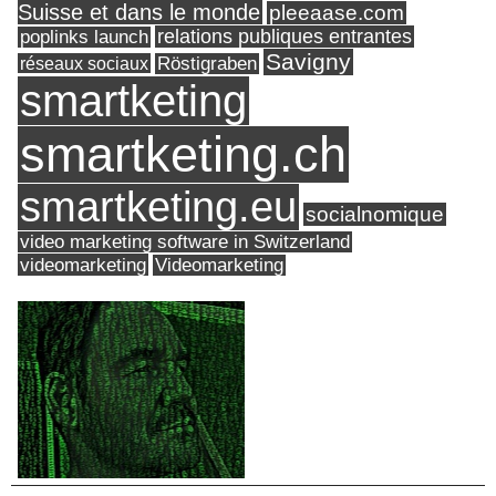
Suisse et dans le monde
pleeaase.com
relations publiques entrantes
poplinks launch
Savigny
réseaux sociaux
Röstigraben
smartketing
smartketing.ch
smartketing.eu
socialnomique
video marketing software in Switzerland
videomarketing
Videomarketing