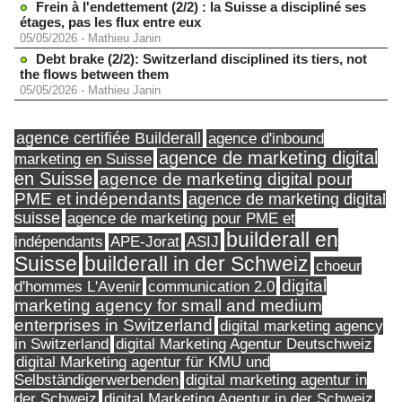
Frein à l'endettement (2/2) : la Suisse a discipliné ses
étages, pas les flux entre eux
05/05/2026
-
Mathieu Janin
Debt brake (2/2): Switzerland disciplined its tiers, not
the flows between them
05/05/2026
-
Mathieu Janin
agence certifiée Builderall
agence d'inbound
agence de marketing digital
marketing en Suisse
en Suisse
agence de marketing digital pour
PME et indépendants
agence de marketing digital
suisse
agence de marketing pour PME et
builderall en
indépendants
ASIJ
APE-Jorat
Suisse
builderall in der Schweiz
choeur
digital
d'hommes L'Avenir
communication 2.0
marketing agency for small and medium
enterprises in Switzerland
digital marketing agency
in Switzerland
digital Marketing Agentur Deutschweiz
digital Marketing agentur für KMU und
Selbständigerwerbenden
digital marketing agentur in
digital Marketing Agentur in der Schweiz
der Schweiz