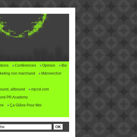
tions
Conférences
Opinion
Bio
keting non marchand
Männerchor
ound, allbound
mjccd.com
und PR Academy
re
Ça Glâne Pour Moi