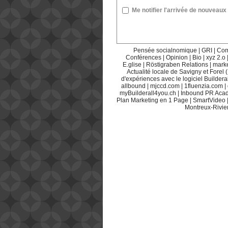
Me notifier l'arrivée de nouvea
Pensée socialnomique
|
GRI
|
Com
Conférences
|
Opinion
|
Bio
|
xyz 2.o
E.glise
|
Röstigraben Relations
|
mark
Actualité locale de Savigny et Forel 
d'expériences avec le logiciel Builderal
allbound
|
mjccd.com
|
1fluenzia.com
|
myBuilderall4you.ch
|
Inbound PR Aca
Plan Marketing en 1 Page
|
SmartVideo
Montreux-Rivie