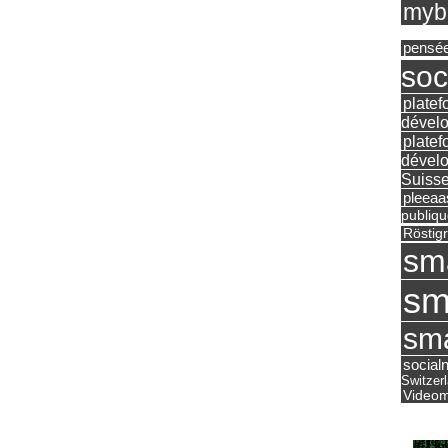
mybu
pensé
soc
platef
dévelo
platef
dévelo
Suisse
pleea
publiqu
Röstig
sm
sm
sma
social
Switzer
Videom