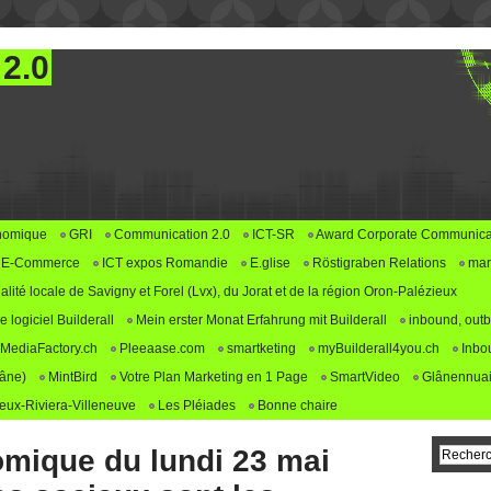
 2.0
nomique
GRI
Communication 2.0
ICT-SR
Award Corporate Communica
E-Commerce
ICT expos Romandie
E.glise
Röstigraben Relations
mar
alité locale de Savigny et Forel (Lvx), du Jorat et de la région Oron-Palézieux
logiciel Builderall
Mein erster Monat Erfahrung mit Builderall
inbound, outb
MediaFactory.ch
Pleeaase.com
smartketing
myBuilderall4you.ch
Inbo
lâne)
MintBird
Votre Plan Marketing en 1 Page
SmartVideo
Glânennuai
ux-Riviera-Villeneuve
Les Pléiades
Bonne chaire
mique du lundi 23 mai