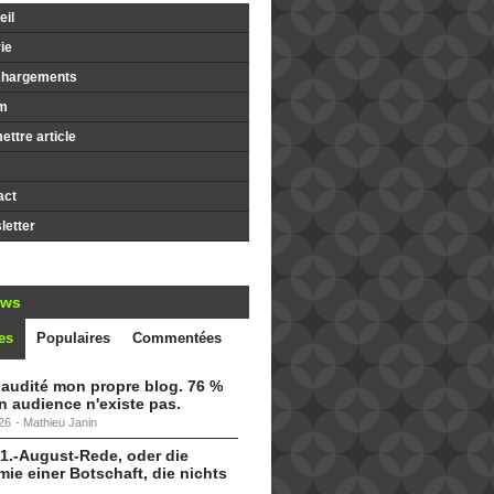
il
ie
chargements
m
ttre article
s
act
etter
ews
es
Populaires
Commentées
i audité mon propre blog. 76 %
 audience n'existe pas.
26
-
Mathieu Janin
 1.-August-Rede, oder die
ie einer Botschaft, die nichts