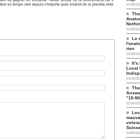
afin de gagner en efficacité. Twitter profite de ce phénomène car il
on en temps réel depuis n'importe quel endroit de la planète relié
01/08/20
The
Anato
Nothi
01/08/20
Le 
l'anat
rien
01/08/20
It'
Local 
Indis
01/06/20
The
Answer
“10-Mi
01/06/20
Les
mauva
votera
Suisse
01/06/20