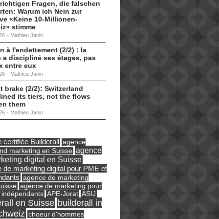
 richtigen Fragen, die falschen
ten: Warum ich Nein zur
tive «Keine 10-Millionen-
iz» stimme
26
-
Mathieu Janin
n à l'endettement (2/2) : la
 a discipliné ses étages, pas
ux entre eux
26
-
Mathieu Janin
t brake (2/2): Switzerland
lined its tiers, not the flows
en them
26
-
Mathieu Janin
certifiée Builderall
agence
agence
und marketing en Suisse
keting digital en Suisse
 de marketing digital pour PME et
ndants
agence de marketing
suisse
agence de marketing pour
ASIJ
 indépendants
APE-Jorat
erall en Suisse
builderall in
chweiz
choeur d'hommes