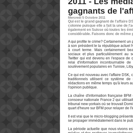
2011 - Les médi
gagnants de l'af
Mercredi 5 Octobre 2011
Qui est le grand gagnant de l'affaire D
colonne puisque elle a fait la une de 
également en Suisse où toutes les émis
considérable. Faisons donc de même pu
A qui profite le crime? Certainement un p
à son président le la république actuel
à court terme. Mais certainement b
sociaux et plus particulièrement au s
Twitter qui est devenu en l'espace de 
relai d'information incontournable d
soulèvement populaires en Tunisie, Libye
Ce qui est nouveau avec l'affaire DSK, c
traditionnels utilisent ce système de
rédactions en même temps qu'à leurs au
l'opinion publique.
La chaîne d'information française BFM 
consoeur nationale France 2 qui utilisait
tribunal new-yorkais où se trouvait Domin
quart d'heure sur BFM pour relayer de l'
Il est vrai que le micro-blogging présente
se propager immédiatement dans le publi
La période actuelle que nous vivons est