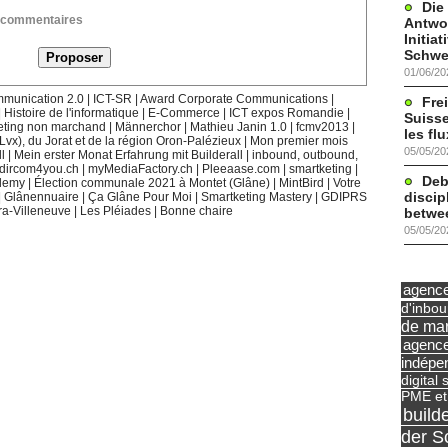
Die
ux commentaires
Antwor
Initia
Schwe
01/06/20
munication 2.0
|
ICT-SR
|
Award Corporate Communications
|
Frei
|
Histoire de l'informatique
|
E-Commerce
|
ICT expos Romandie
|
Suisse
eting non marchand
|
Männerchor
|
Mathieu Janin 1.0
|
fcmv2013
|
les fl
(Lvx), du Jorat et de la région Oron-Palézieux
|
Mon premier mois
05/05/20
l
|
Mein erster Monat Erfahrung mit Builderall
|
inbound, outbound,
dircom4you.ch
|
myMediaFactory.ch
|
Pleeaase.com
|
smartketing
|
Deb
demy
|
Élection communale 2021 à Montet (Glâne)
|
MintBird
|
Votre
discip
|
Glânennuaire
|
Ça Glâne Pour Moi
|
Smartketing Mastery
|
GDIPRS
ra-Villeneuve
|
Les Pléiades
|
Bonne chaire
betwe
05/05/20
agence 
d'inbo
de mar
agence
indépe
digital 
PME et
build
der S