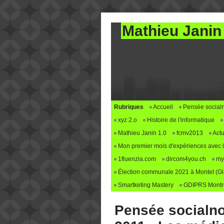
Mathieu Janin
Rubriques
Accueil
Pensée social
xyz 2.o
Histoire de l'informatique
Mathieu Janin 1.0
fcmv2013
Actu
Mon premier mois d'expériences avec le 
1fluenzia.com
dircom4you.ch
my
Élection communale 2021 à Montet (G
Smartketing Mastery
GDIPRS Montre
Pensée socialno