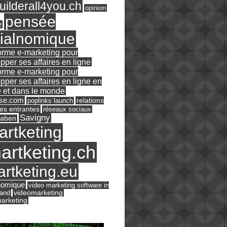
ilderall4you.ch
opinion
pensée
e
ialnomique
orme e-marketing pour
pper ses affaires en ligne
orme e-marketing pour
pper ses affaires en ligne en
 et dans le monde
ase.com
relations
poplinks launch
es entrantes
réseaux sociaux
Savigny
raben
artketing
artketing.ch
rtketing.eu
nomique
video marketing software in
land
videomarketing
arketing