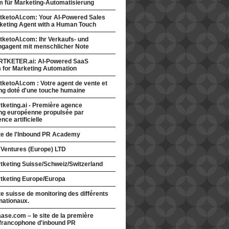
rm für Marketing-Automatisierung
tketoAI.com: Your AI-Powered Sales
keting Agent with a Human Touch
ketoAI.com: Ihr Verkaufs- und
ngagent mit menschlicher Note
TKETER.ai: AI-Powered SaaS
m for Marketing Automation
ketoAI.com : Votre agent de vente et
ng doté d'une touche humaine
keting.ai - Première agence
ng européenne propulsée par
gence artificielle
ite de l'Inbound PR Academy
 Ventures (Europe) LTD
tketing Suisse/Schweiz/Switzerland
tketing Europe/Europa
te suisse de monitoring des différents
nationaux.
ase.com – le site de la première
francophone d'inbound PR