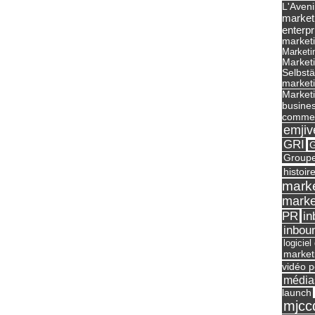
L'Aveni
market
enterpr
marketi
Marketi
Market
Selbst
marketi
Marketi
busines
commer
emjiv
GRI
G
Groupe
histoir
marke
marke
in
PR
inbou
logicie
market
vidéo p
média
launch
mjcc