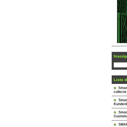
Inscrip
Liste d
Smark
collecte
Smar
Kundenb
Smar
Custome
SMAR