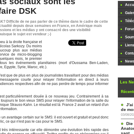
as sociaux sont les
Accue
faire DSK
Galer
Télé
SK? Difficile de ne pas parler de ce thème dans le cadre de cette
l'actualité depuis deux semaines en France, en Amérique mais
Foru
sions et les médias y ont consacré des une visibilité
isque le sujet est vendeur ;-)
Soume
eu à la droite française et
Lien
 Nicolas Sarkozy. Du moins
eaucoup plus aux médias
Cont
ervice de micro-blogging
quelques mois, le premier
Newsl
e tous les événements planétaires (mort d'Oussama Ben-Laden,
, Egypte, Syrie, Maroc, etc.).
'est que de plus en plus de journalistes travaillant pour des médias
 messagerie courte pour relayer l'information en direct à leurs
Les N
diences respectives afin de ne pas perdre de temps pour informer
Récent
est particulièrement douée à ce nouveau jeu. Contrairement à sa
 toujours le bon vieux SMS pour relayer l'information de la salle du
J'a
ique Strauss-Kahn. Le résultat est là: France 2 avait un retard d'un
information.
de mon
03/08/20
 un avantage certain sur le SMS: il est ouvert et gratuit et peut donc
c, ce qui n'est pas le cas pour le SMS.
Die
Anatom
 très intéressante car elle démontre une évolution très rapide des
sagt