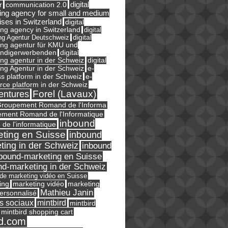
digital
r
communication 2.0
ing agency for small and medium
ises in Switzerland
digital
ng agency in Switzerland
digital
ng Agentur Deutschweiz
digital
ing agentur für KMU und
ändigerwerbenden
digital
ng agentur in der Schweiz
digital
e-
ng Agentur in der Schweiz
s platform in der Schweiz
e-
ce platform in der Schweiz
Forel (Lavaux)
entures
roupement Romand de l'Informa
ment Romand de l'Informatique
inbound
e de l'informatique
ting en Suisse
inbound
ting in der Schweiz
inbound
bound-marketing en Suisse
nd-marketing in der Schweiz
l de marketing vidéo en Suisse
ing
marketing
marketing vidéo
Mathieu Janin
ersonnalisé
s sociaux
mintbird
mintbird
mintbird shopping cart
d.com