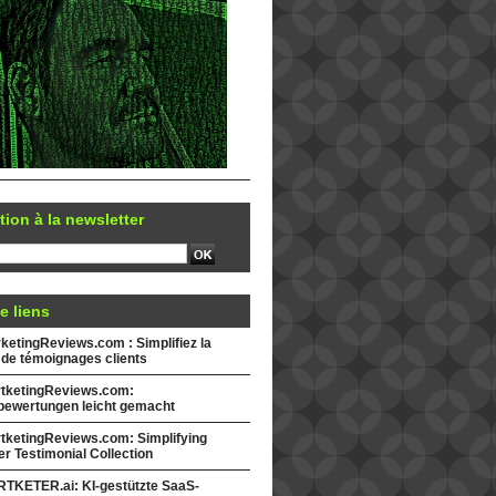
tion à la newsletter
e liens
etingReviews.com : Simplifiez la
 de témoignages clients
tketingReviews.com:
ewertungen leicht gemacht
tketingReviews.com: Simplifying
r Testimonial Collection
TKETER.ai: KI-gestützte SaaS-