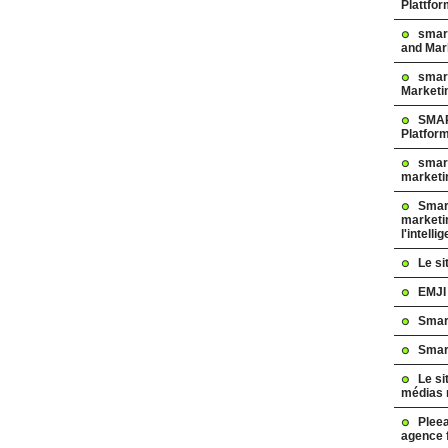
Plattfo
smar
and Mar
smart
Marketi
SMAR
Platfor
smart
marketi
Smart
marketi
l'intelli
Le s
EMJI
Smar
Smar
Le si
médias 
Pleea
agence 