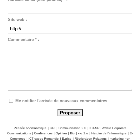
Site web :
Commentaire * :
Me notifier l'arrivée de nouveaux commentaires
Pensée socialnomique
|
GRI
|
Communication 2.0
|
ICT-SR
|
Award Corporate
Communications
|
Conférences
|
Opinion
|
Bio
|
xyz 2.o
|
Histoire de l'informatique
|
E-
Commerce
|
ICT expos Romandie
|
E.glise
|
Röstigraben Relations
|
marketing non