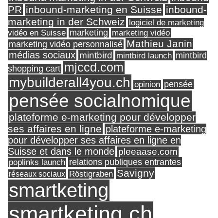
PR
inbound-marketing en Suisse
inbound-
marketing in der Schweiz
logiciel de marketing
marketing
vidéo en Suisse
marketing vidéo
Mathieu Janin
marketing vidéo personnalisé
médias sociaux
mintbird
mintbird launch
mintbird
mjccd.com
shopping cart
mybuilderall4you.ch
pensée
opinion
pensée socialnomique
plateforme e-marketing pour développer
ses affaires en ligne
plateforme e-marketing
pour développer ses affaires en ligne en
Suisse et dans le monde
pleeaase.com
relations publiques entrantes
poplinks launch
Savigny
réseaux sociaux
Röstigraben
smartketing
smartketing.ch