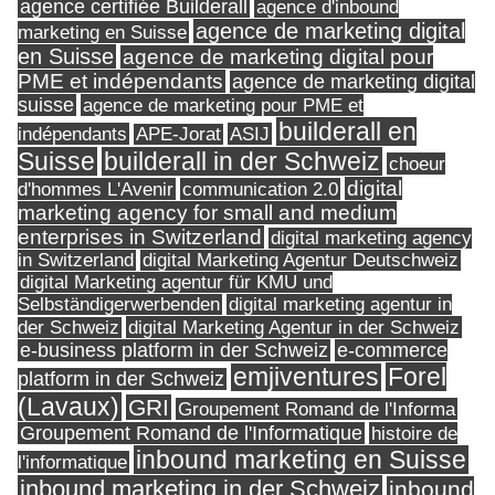
agence certifiée Builderall
agence d'inbound
agence de marketing digital
marketing en Suisse
en Suisse
agence de marketing digital pour
PME et indépendants
agence de marketing digital
suisse
agence de marketing pour PME et
builderall en
indépendants
ASIJ
APE-Jorat
Suisse
builderall in der Schweiz
choeur
digital
d'hommes L'Avenir
communication 2.0
marketing agency for small and medium
enterprises in Switzerland
digital marketing agency
in Switzerland
digital Marketing Agentur Deutschweiz
digital Marketing agentur für KMU und
Selbständigerwerbenden
digital marketing agentur in
digital Marketing Agentur in der Schweiz
der Schweiz
e-business platform in der Schweiz
e-commerce
Forel
emjiventures
platform in der Schweiz
(Lavaux)
GRI
Groupement Romand de l'Informa
Groupement Romand de l'Informatique
histoire de
inbound marketing en Suisse
l'informatique
inbound marketing in der Schweiz
inbound