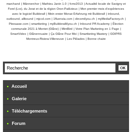
marchand
|
Männerchor
|
Mathieu Janin 1.0
|
fcmv2013
|
Actualité locale de Savigny et
Forel (Lvx), du Jorat et de la région Oron-Palézieux
|
Mon premier mois d'expériences
avec le logiciel Builderall
|
Mein erster Monat Erfahrung mit Builderall
|
inbound,
outbound, allbound
|
mjccd.com
|
1fluenzia.com
|
dircom4you.ch
|
myMediaFactory.ch
|
Pleeaase.com
|
smartketing
|
myBuilderall4you.ch
|
Inbound PR Academy
|
Élection
communale 2021 à Montet (Glâne)
|
MintBird
|
Votre Plan Marketing en 1 Page
|
SmartVideo
|
Glânennuaire
|
Ça Glâne Pour Moi
|
Smartketing Mastery
|
GDIPRS
Montreux-Riviera-Villeneuve
|
Les Pléiades
|
Bonne chaire
Accueil
Galerie
Téléchargements
Forum