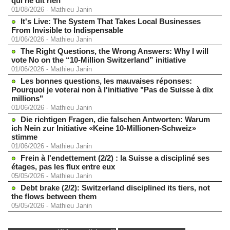
qui ne dit rien
01/08/2026
-
Mathieu Janin
It's Live: The System That Takes Local Businesses
From Invisible to Indispensable
01/06/2026
-
Mathieu Janin
The Right Questions, the Wrong Answers: Why I will
vote No on the “10-Million Switzerland” initiative
01/06/2026
-
Mathieu Janin
Les bonnes questions, les mauvaises réponses:
Pourquoi je voterai non à l'initiative "Pas de Suisse à dix
millions"
01/06/2026
-
Mathieu Janin
Die richtigen Fragen, die falschen Antworten: Warum
ich Nein zur Initiative «Keine 10-Millionen-Schweiz»
stimme
01/06/2026
-
Mathieu Janin
Frein à l'endettement (2/2) : la Suisse a discipliné ses
étages, pas les flux entre eux
05/05/2026
-
Mathieu Janin
Debt brake (2/2): Switzerland disciplined its tiers, not
the flows between them
05/05/2026
-
Mathieu Janin