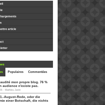
il
ie
chargements
m
ttre article
s
act
etter
ews
es
Populaires
Commentées
i audité mon propre blog. 76 %
 audience n'existe pas.
26
-
Mathieu Janin
 1.-August-Rede, oder die
ie einer Botschaft, die nichts