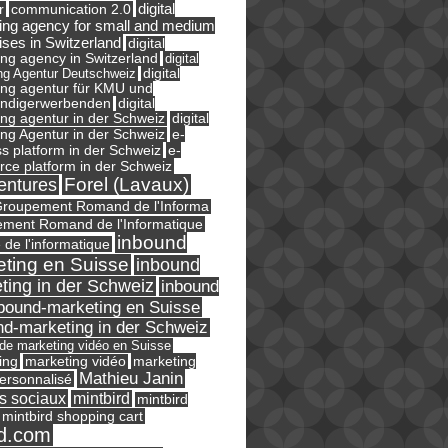
digital
r
communication 2.0
ing agency for small and medium
ises in Switzerland
digital
ng agency in Switzerland
digital
ng Agentur Deutschweiz
digital
ing agentur für KMU und
ändigerwerbenden
digital
ng agentur in der Schweiz
digital
e-
ng Agentur in der Schweiz
s platform in der Schweiz
e-
ce platform in der Schweiz
Forel (Lavaux)
entures
roupement Romand de l'Informa
ment Romand de l'Informatique
inbound
e de l'informatique
ting en Suisse
inbound
ting in der Schweiz
inbound
bound-marketing en Suisse
nd-marketing in der Schweiz
l de marketing vidéo en Suisse
ing
marketing
marketing vidéo
Mathieu Janin
ersonnalisé
s sociaux
mintbird
mintbird
mintbird shopping cart
d.com