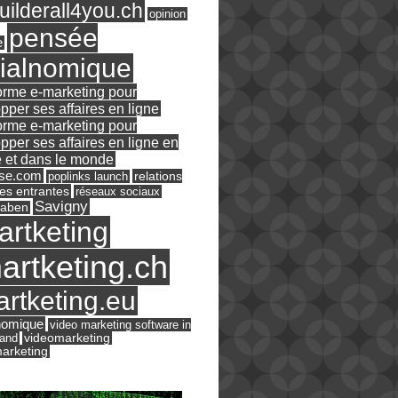
ilderall4you.ch
opinion
pensée
e
ialnomique
orme e-marketing pour
pper ses affaires en ligne
orme e-marketing pour
pper ses affaires en ligne en
 et dans le monde
ase.com
relations
poplinks launch
es entrantes
réseaux sociaux
Savigny
raben
artketing
artketing.ch
rtketing.eu
nomique
video marketing software in
land
videomarketing
arketing