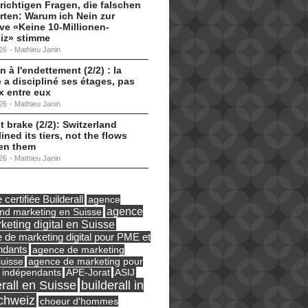
 richtigen Fragen, die falschen
ten: Warum ich Nein zur
tive «Keine 10-Millionen-
iz» stimme
26
-
Mathieu Janin
n à l'endettement (2/2) : la
 a discipliné ses étages, pas
ux entre eux
26
-
Mathieu Janin
t brake (2/2): Switzerland
lined its tiers, not the flows
en them
26
-
Mathieu Janin
certifiée Builderall
agence
agence
und marketing en Suisse
keting digital en Suisse
 de marketing digital pour PME et
ndants
agence de marketing
suisse
agence de marketing pour
ASIJ
 indépendants
APE-Jorat
erall en Suisse
builderall in
chweiz
choeur d'hommes