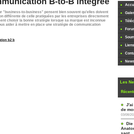
mmunication B-to-B intégrée
Accue
ur "business-to-business" pensent bien souvent qu'elles doivent
Galer
 différente de celle pratiquées par les entreprises directement
ent choisir la bonne stratégie lorsque sa marque est inconnue
Télé
vous aider à mettre en place une stratégie de communication
Foru
Soume
ion b2 b
Lien
Cont
Newsl
Les N
Récent
J'a
de mon
03/08/20
Die
Anatom
sagt