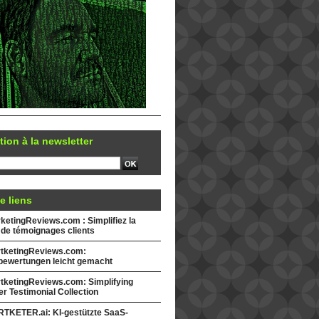
tion à la newsletter
e liens
etingReviews.com : Simplifiez la
 de témoignages clients
tketingReviews.com:
ewertungen leicht gemacht
tketingReviews.com: Simplifying
r Testimonial Collection
TKETER.ai: KI-gestützte SaaS-