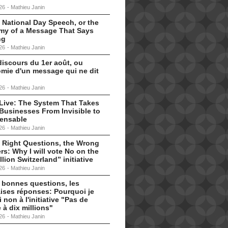
26
-
Mathieu Janin
 National Day Speech, or the
my of a Message That Says
ng
26
-
Mathieu Janin
discours du 1er août, ou
omie d'un message qui ne dit
26
-
Mathieu Janin
s Live: The System That Takes
Businesses From Invisible to
pensable
26
-
Mathieu Janin
 Right Questions, the Wrong
s: Why I will vote No on the
llion Switzerland” initiative
26
-
Mathieu Janin
 bonnes questions, les
ises réponses: Pourquoi je
i non à l'initiative "Pas de
 à dix millions"
26
-
Mathieu Janin