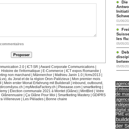
Die
Antwor
Initia
Schwe
01/06/20
Frei
Suisse
les fl
05/05/20
ux commentaires
Deb
discip
betwe
05/05/20
munication 2.0
|
ICT-SR
|
Award Corporate Communications
|
|
Histoire de l'informatique
|
E-Commerce
|
ICT expos Romandie
|
eting non marchand
|
Männerchor
|
Mathieu Janin 1.0
|
fcmv2013
|
(Lvx), du Jorat et de la région Oron-Palézieux
|
Mon premier mois
l
|
Mein erster Monat Erfahrung mit Builderall
|
inbound, outbound,
agence 
dircom4you.ch
|
myMediaFactory.ch
|
Pleeaase.com
|
smartketing
|
d'inbo
demy
|
Élection communale 2021 à Montet (Glâne)
|
MintBird
|
Votre
de mar
|
Glânennuaire
|
Ça Glâne Pour Moi
|
Smartketing Mastery
|
GDIPRS
agence
ra-Villeneuve
|
Les Pléiades
|
Bonne chaire
indépe
digital 
PME et
build
der S