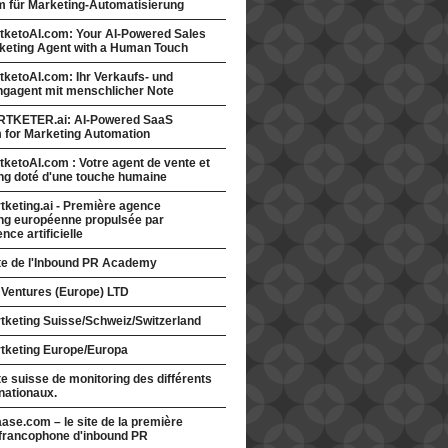
rm für Marketing-Automatisierung
tketoAI.com: Your AI-Powered Sales
keting Agent with a Human Touch
ketoAI.com: Ihr Verkaufs- und
ngagent mit menschlicher Note
TKETER.ai: AI-Powered SaaS
m for Marketing Automation
ketoAI.com : Votre agent de vente et
ng doté d'une touche humaine
keting.ai - Première agence
ng européenne propulsée par
gence artificielle
ite de l'Inbound PR Academy
 Ventures (Europe) LTD
tketing Suisse/Schweiz/Switzerland
tketing Europe/Europa
te suisse de monitoring des différents
nationaux.
ase.com – le site de la première
francophone d'inbound PR