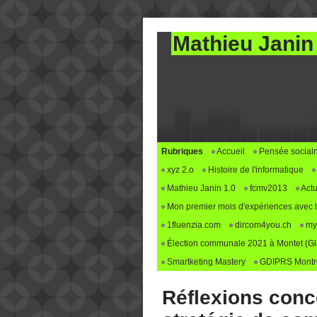
Mathieu Janin
Rubriques
Accueil
Pensée social
xyz 2.o
Histoire de l'informatique
Mathieu Janin 1.0
fcmv2013
Actu
Mon premier mois d'expériences avec le 
1fluenzia.com
dircom4you.ch
my
Élection communale 2021 à Montet (G
Smartketing Mastery
GDIPRS Montre
Réflexions conc