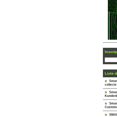
Inscrip
Liste d
Smark
collecte
Smar
Kundenb
Smar
Custome
SMAR