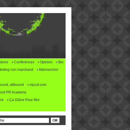
tions
Conférences
Opinion
Bio
keting non marchand
Männerchor
ound, allbound
mjccd.com
und PR Academy
re
Ça Glâne Pour Moi