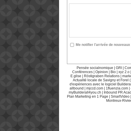
Me notifier l'arrivée de nouvea
Pensée socialnomique
|
GRI
|
Com
Conférences
|
Opinion
|
Bio
|
xyz 2.o
E.glise
|
Röstigraben Relations
|
mark
Actualité locale de Savigny et Forel 
d'expériences avec le logiciel Builderal
allbound
|
mjccd.com
|
1fluenzia.com
|
myBuilderall4you.ch
|
Inbound PR Aca
Plan Marketing en 1 Page
|
SmartVideo
Montreux-Rivie