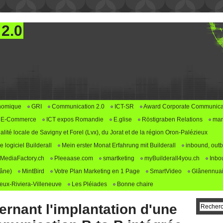
 2.0
nomique
GRI
Communication 2.0
ICT-SR
Award Corporate Communica
E-Commerce
ICT expos Romandie
E.glise
Röstigraben Relations
mar
alité locale de Savigny et Forel (Lvx), du Jorat et de la région Oron-Palézieux
logiciel Builderall
Mein erster Monat Erfahrung mit Builderall
inbound, outb
MediaFactory.ch
Pleeaase.com
smartketing
myBuilderall4you.ch
Inbo
lâne)
MintBird
Votre Plan Marketing en 1 Page
SmartVideo
Glânennuai
ux-Riviera-Villeneuve
Les Pléiades
Bonne chaire
ernant l'implantation d'une