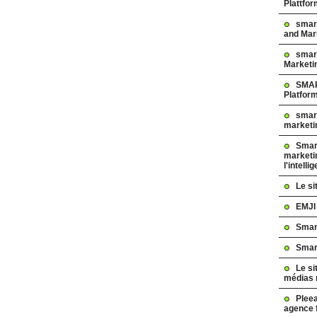
Plattfo
smar
and Mar
smart
Marketi
SMAR
Platfor
smart
marketi
Smart
marketi
l'intelli
Le s
EMJI
Smar
Smar
Le si
médias 
Pleea
agence 