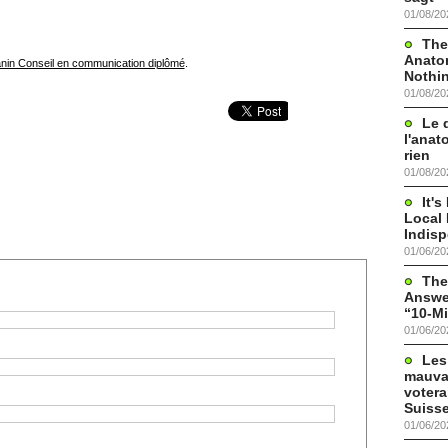
01/08/20
The
Anato
nin Conseil en communication diplômé
.
Nothi
01/08/20
Le 
l'anat
rien
01/08/20
It'
Local 
Indis
01/06/20
The
Answer
“10-Mi
01/06/20
Les
mauva
votera
Suisse
01/06/20