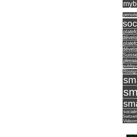
mybu
pensé
soc
platef
dévelo
platef
dévelo
Suisse
pleea
publiqu
Röstig
sm
sm
sma
social
Switzer
Videom