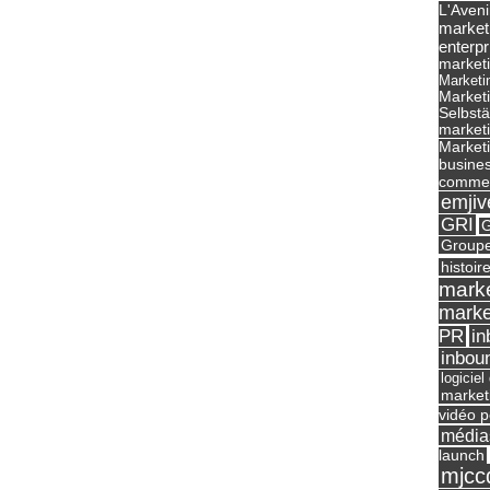
L'Aveni
market
enterpr
marketi
Marketi
Market
Selbst
marketi
Marketi
busines
commer
emjiv
GRI
G
Groupe
histoir
marke
marke
in
PR
inbou
logicie
market
vidéo p
média
launch
mjcc