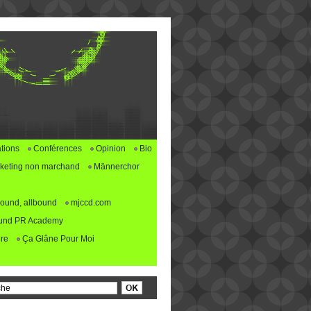
tions
Conférences
Opinion
Bio
keting non marchand
Männerchor
ound, allbound
mjccd.com
und PR Academy
re
Ça Glâne Pour Moi