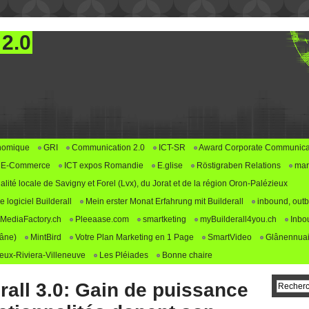
 2.0
nomique
GRI
Communication 2.0
ICT-SR
Award Corporate Communica
E-Commerce
ICT expos Romandie
E.glise
Röstigraben Relations
mar
alité locale de Savigny et Forel (Lvx), du Jorat et de la région Oron-Palézieux
logiciel Builderall
Mein erster Monat Erfahrung mit Builderall
inbound, outb
MediaFactory.ch
Pleeaase.com
smartketing
myBuilderall4you.ch
Inbo
lâne)
MintBird
Votre Plan Marketing en 1 Page
SmartVideo
Glânennuai
ux-Riviera-Villeneuve
Les Pléiades
Bonne chaire
rall 3.0: Gain de puissance