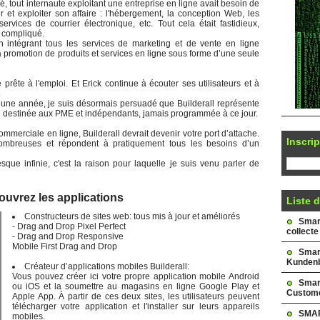
hé, tout internaute exploitant une entreprise en ligne avait besoin de
er et exploiter son affaire : l'hébergement, la conception Web, les
rvices de courrier électronique, etc. Tout cela était fastidieux,
 compliqué.
n intégrant tous les services de marketing et de vente en ligne
a promotion de produits et services en ligne sous forme d’une seule
 prête à l'emploi. Et Erick continue à écouter ses utilisateurs et à
.
s une année, je suis désormais persuadé que Builderall représente
tal destinée aux PME et indépendants, jamais programmée à ce jour.
mmerciale en ligne, Builderall devrait devenir votre port d’attache.
Inscrip
i nombreuses et répondent à pratiquement tous les besoins d’un
esque infinie, c'est la raison pour laquelle je suis venu parler de
ouvrez les applications
Liste d
Constructeurs de sites web: tous mis à jour et améliorés
Smark
- Drag and Drop Pixel Perfect
collecte
- Drag and Drop Responsive
Mobile First Drag and Drop
Smar
Kundenb
Créateur d’applications mobiles Builderall:
Vous pouvez créer ici votre propre application mobile Android
Smar
ou iOS et la soumettre au magasins en ligne Google Play et
Custome
Apple App. À partir de ces deux sites, les utilisateurs peuvent
télécharger votre application et l'installer sur leurs appareils
SMAR
mobiles.