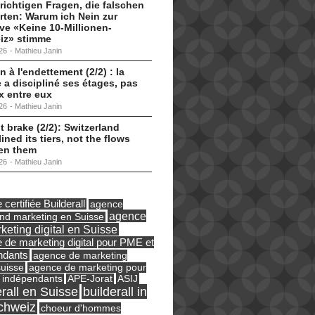
 richtigen Fragen, die falschen
ten: Warum ich Nein zur
tive «Keine 10-Millionen-
iz» stimme
26
-
Mathieu Janin
n à l'endettement (2/2) : la
 a discipliné ses étages, pas
ux entre eux
26
-
Mathieu Janin
t brake (2/2): Switzerland
lined its tiers, not the flows
en them
26
-
Mathieu Janin
certifiée Builderall
agence
agence
und marketing en Suisse
keting digital en Suisse
 de marketing digital pour PME et
ndants
agence de marketing
suisse
agence de marketing pour
ASIJ
 indépendants
APE-Jorat
erall en Suisse
builderall in
chweiz
choeur d'hommes