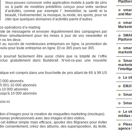
Plattfo
Vous pouvez concevoir votre application mobile à partir de zéro
ou à partir de modèles prédéfinis conçus pour votre secteur
smar
d’activités, comme par exemple l’. Immobilier, la santé et la
and Mar
beauté, l’événementiel, la musique, la mode, les sports, pour ne
citer que quelques domaines d’activités parmi d’autres.
smart
Marketi
os opérations d’e-mailing
e liste de messagerie et envoyer régulièrement des campagnes par
SMAR
tiliser simultanément pour les mises à jour de vos newsletter et
Platfor
e ou les deux.
iel au succès de nombreuses entreprises en ligne, la promotion de
smart
solu pour toute entreprise en ligne. Et ce 365 jours sur 365.
marketi
pourrait facilement être aussi chère que la totalité de l’offre
inclus gratuitement dans Builderall. N’est-ce-pas une nouvelle
Smart
marketi
l'intelli
ique est compris dans une fourchette de prix allant de 69 à 99 US
Le s
10 000 abonnés
r 5 001-10 000 abonnés
EMJI
 à 10 000 abonnés
jusqu'à 10 000 abonnés
Smar
oss ici
Smar
Le si
tion d’images pour la creation de maquettes marketing (mockups).
médias 
oramas professionnels avec des images et des vidéos.
et éditeur simple mais efficace, ajoutez des filigranes pour éviter
Pleea
tre consentement, créez des albums, des supersposition, du texte,
agence 