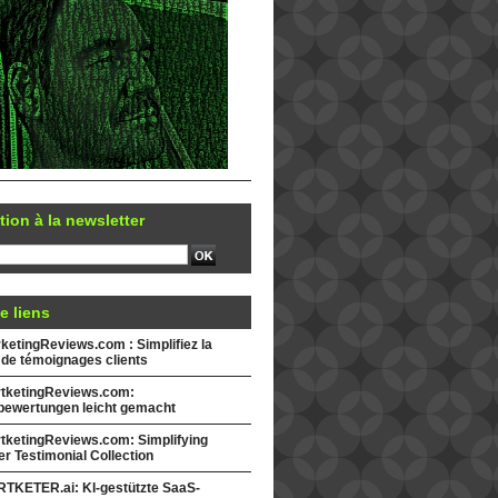
tion à la newsletter
e liens
etingReviews.com : Simplifiez la
 de témoignages clients
tketingReviews.com:
ewertungen leicht gemacht
tketingReviews.com: Simplifying
r Testimonial Collection
TKETER.ai: KI-gestützte SaaS-