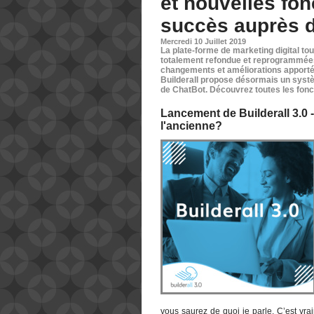
et nouvelles fon
succès auprès d
Mercredi 10 Juillet 2019
La plate-forme de marketing digital tout
totalement refondue et reprogrammées p
changements et améliorations apport
Builderall propose désormais un sys
de ChatBot. Découvrez toutes les fonct
Lancement de Builderall 3.0 -
l'ancienne?
vous saurez de quoi je parle. C’est v