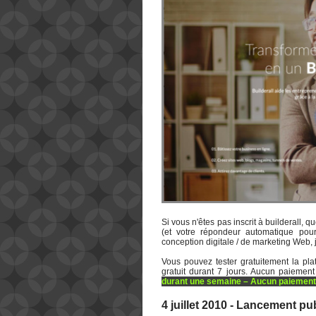
Si vous n'êtes pas inscrit à builderall, 
(et votre répondeur automatique pou
conception digitale / de marketing Web, 
Vous pouvez tester gratuitement la pla
gratuit durant 7 jours. Aucun paiement
durant une semaine – Aucun paiement
4 juillet 2010 - Lancement pub