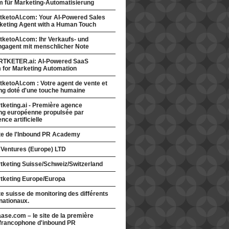
rm für Marketing-Automatisierung
tketoAI.com: Your AI-Powered Sales
keting Agent with a Human Touch
ketoAI.com: Ihr Verkaufs- und
ngagent mit menschlicher Note
TKETER.ai: AI-Powered SaaS
m for Marketing Automation
ketoAI.com : Votre agent de vente et
ng doté d'une touche humaine
keting.ai - Première agence
ng européenne propulsée par
gence artificielle
ite de l'Inbound PR Academy
 Ventures (Europe) LTD
tketing Suisse/Schweiz/Switzerland
tketing Europe/Europa
te suisse de monitoring des différents
nationaux.
ase.com – le site de la première
francophone d'inbound PR