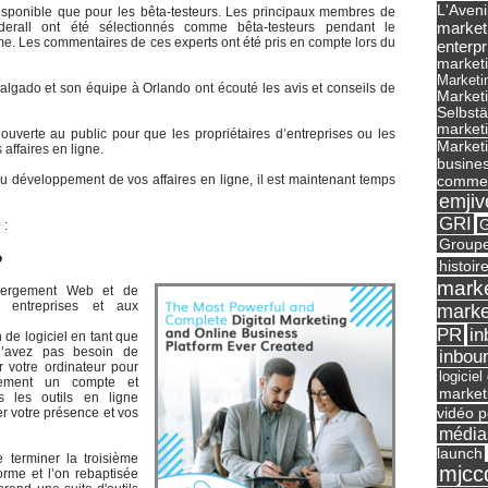
L'Aveni
 disponible que pour les bêta-testeurs. Les principaux membres de
market
lderall ont été sélectionnés comme bêta-testeurs pendant le
e. Les commentaires de ces experts ont été pris en compte lors du
enterpr
marketi
Marketi
 Salgado et son équipe à Orlando ont écouté les avis et conseils de
Market
Selbst
marketi
ouverte au public pour que les propriétaires d’entreprises ou les
Marketi
affaires en ligne.
busines
commer
 du développement de vos affaires en ligne, il est maintenant temps
emjiv
GRI
G
 :
Groupe
?
histoir
marke
ébergement Web et de
 entreprises et aux
marke
in
PR
 de logiciel en tant que
 n’avez pas besoin de
inbou
ur votre ordinateur pour
logicie
plement un compte et
market
 les outils en ligne
vidéo p
r votre présence et vos
média
launch
 terminer la troisième
mjcc
orme et l’on rebaptisée