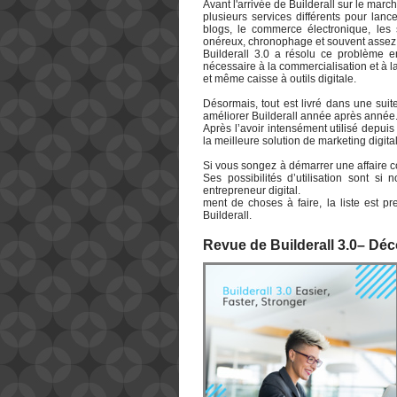
Avant l'arrivée de Builderall sur le marc
plusieurs services différents pour lanc
blogs, le commerce électronique, les se
onéreux, chronophage et souvent assez
Builderall 3.0 a résolu ce problème e
nécessaire à la commercialisation et à l
et même caisse à outils digitale.
Désormais, tout est livré dans une suite
améliorer Builderall année après année
Après l’avoir intensément utilisé depui
la meilleure solution de marketing digi
Si vous songez à démarrer une affaire co
Ses possibilités d’utilisation sont s
entrepreneur digital.
ment de choses à faire, la liste est pr
Builderall.
Revue de Builderall 3.0– Déc