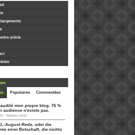
il
ie
chargements
m
ttre article
s
act
etter
ews
es
Populaires
Commentées
i audité mon propre blog. 76 %
 audience n'existe pas.
26
-
Mathieu Janin
 1.-August-Rede, oder die
ie einer Botschaft, die nichts