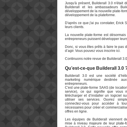
Jusqu'à présent, Builderall 3.0 n'était
Builderall et les ambassadeurs Bui
développement de la nouvelle plate-form
développement de la plateforme.
D'après ce que j'ai pu constater, Erick
leurs clients.
La nouvelle plate-forme est désormais 
entrepreneurs puissent développer leurs 
Donc, si vous êtes prêts à faire le pas
d’agir. Vous pouvez vous inscrire ici.
Continuons notre revue de Builderall 3.0
Qu’est-ce-que Builderall 3.0 
Builderall 3.0 est une société d’h
marketing numérique destinée aux
entrepreneurs.
C'est une plate-forme SAAS (de location
service), ce qui signifie que vous
télécharger et d’installer un logiciel s
utiliser ses services. Ouvrez sim
connectez-vous pour accéder à tous
nécessaires pour créer et commercialise
offres en ligne.
Les équipes de Builderall viennent de
mise à niveau majeure de leur plate-f