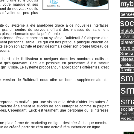
prend une suite d'outils
mybu
e, votre marque et ses
ement de nouveaux outils
s dévoiler un peu plus
pensé
soc
lité du système a été améliorée grâce à de nouvelles interfaces
us grand nombre de serveurs offrant des vitesses de traitement
platef
c plus performante que la précédente.
dévelo
’ancienne dès la connexion au système. Builderall 3.0 dispose d’un
platef
ement personnalisable…ce qui est très pratique puisque chacun de
nte selon son activité et peut désormais créer son propre tableau de
dévelo
souris.
Suisse
pleea
bord aide l'utilisateur à naviguer dans les nombreux outils et
 qu'auparavant. Ceci est possible en permettant à l'utilisateur
publiqu
 qu'il utilise. Le système proposant 34 applications différentes, c’est
Röstig
sm
me version de Builderall nous offre un bonus supplémentaire de
sm
sma
repreneurs motivés par une vision et le désir d'aider les autres à
 recherche également le succès de son entreprise comme la plupart
social
res. Cependant, Erick est vraiment une personne qui s’intéresse
Switzer
.
Videom
 une plate-forme de marketing en ligne destinée à chaque membre
n de créer à partir de zéro une activité rémunératrice en ligne.