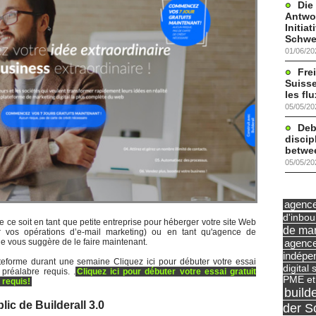
Die
Antwor
Initia
Schwe
01/06/20
Frei
Suisse
les fl
05/05/20
Deb
discip
betwe
05/05/20
agence 
d'inbo
que ce soit en tant que petite entreprise pour héberger votre site Web
de mar
r vos opérations d’e-mail marketing) ou en tant qu'agence de
agence
je vous suggère de le faire maintenant.
indépe
teforme durant une semaine Cliquez ici pour débuter votre essai
digital 
 préalabre requis. .
Cliquez ici pour débuter votre essai gratuit
PME et
 requis!
build
lic de Builderall 3.0
der S