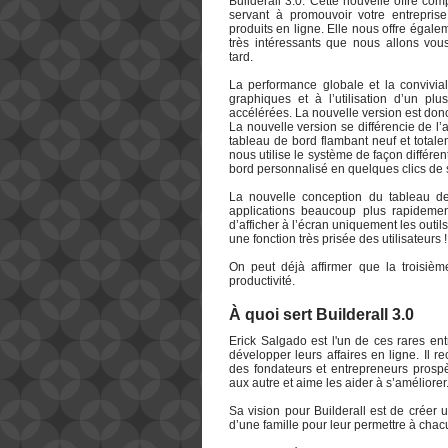
Builderall 3.0. Cette nouvelle offre com
servant à promouvoir votre entrepris
produits en ligne. Elle nous offre égal
très intéressants que nous allons vou
tard.
La performance globale et la convivia
graphiques et à l’utilisation d’un pl
accélérées. La nouvelle version est don
La nouvelle version se différencie de l
tableau de bord flambant neuf et total
nous utilise le système de façon différe
bord personnalisé en quelques clics de 
La nouvelle conception du tableau de 
applications beaucoup plus rapidement
d’afficher à l’écran uniquement les outils
une fonction très prisée des utilisateurs !
On peut déjà affirmer que la troisiè
productivité.
À quoi sert Builderall 3.0
Erick Salgado est l'un de ces rares ent
développer leurs affaires en ligne. Il
des fondateurs et entrepreneurs prospè
aux autre et aime les aider à s’améliorer
Sa vision pour Builderall est de créer
d’une famille pour leur permettre à chacu