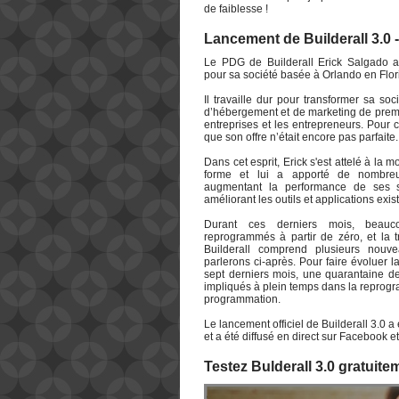
de faiblesse !
Lancement de Builderall 3.0 
Le PDG de Builderall Erick Salgado 
pour sa société basée à Orlando en Flor
Il travaille dur pour transformer sa so
d’hébergement et de marketing de premie
entreprises et les entrepreneurs. Pour c
que son offre n’était encore pas parfaite.
Dans cet esprit, Erick s'est attelé à la m
forme et lui a apporté de nombreu
augmentant la performance de ses 
améliorant les outils et applications exis
Durant ces derniers mois, beauco
reprogrammés à partir de zéro, et la 
Builderall comprend plusieurs nouv
parlerons ci-après. Pour faire évoluer l
sept derniers mois, une quarantaine d
impliqués à plein temps dans la reprogr
programmation.
Le lancement officiel de Builderall 3.0 a 
et a été diffusé en direct sur Facebook e
Testez Bulderall 3.0 gratuitem