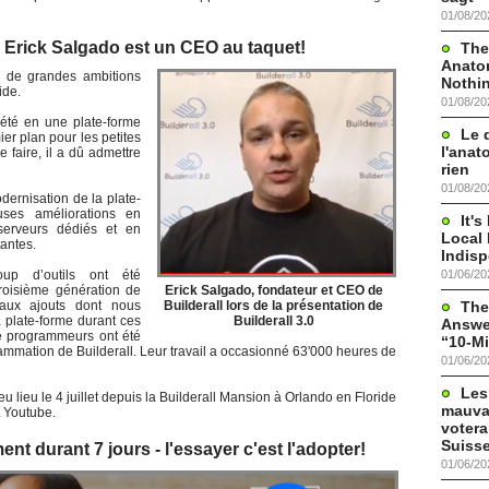
01/08/20
- Erick Salgado est un CEO au taquet!
The
Anato
a de grandes ambitions
Nothi
ide.
01/08/20
ciété en une plate-forme
Le 
r plan pour les petites
l'anat
e faire, il a dû admettre
rien
01/08/20
odernisation de la plate-
ses améliorations en
It'
serveurs dédiés et en
Local 
tantes.
Indis
01/06/20
up d’outils ont été
troisième génération de
Erick Salgado, fondateur et CEO de
The
eaux ajouts dont nous
Builderall lors de la présentation de
a plate-forme durant ces
Builderall 3.0
Answer
e programmeurs ont été
“10-Mi
ammation de Builderall. Leur travail a occasionné 63'000 heures de
01/06/20
Les
eu lieu le 4 juillet depuis la Builderall Mansion à Orlando en Floride
mauva
t Youtube.
votera
Suisse
ent durant 7 jours - l'essayer c'est l'adopter!
01/06/20