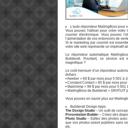
L’auto-répondeur MailingBoss pour v
Vous pouvez l'utiliser pour créer votr
courrier électronique. Vous pouvez l'u
l’alimentation de vos entonnoirs de vent
Si le marketing par courriel est essent
votre site web représente un impératif ab
Le répondeur automatique Mailingboss 
Builderall. Pourtant, ce service est 
magnifique ?
Le coût mensuel d’un répondeur automat
dollars :
• Aweber = 69 $ par mois pour 5 001 à 
• Constant Contact = 85 $ par mois pou
• Mailchimp = 99 $ par mois pour 5 001
• MailingBoss de Builderall = GRATUIT 
Vous pouvez en savoir plus sur Mailingb
Builderall Design Apps
The Design Studio
– Un outil de concep
Presentation Builde
r – Créez des diap
Photo Studio
– Editez des photos avec c
que vos photos soient publiées sans vo
etc.