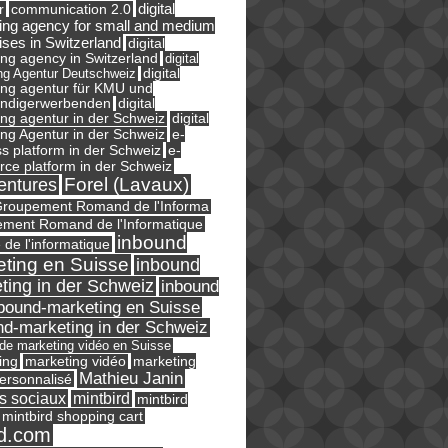
digital
r
communication 2.0
ing agency for small and medium
ises in Switzerland
digital
ng agency in Switzerland
digital
ng Agentur Deutschweiz
digital
ing agentur für KMU und
ändigerwerbenden
digital
ng agentur in der Schweiz
digital
e-
ng Agentur in der Schweiz
s platform in der Schweiz
e-
ce platform in der Schweiz
Forel (Lavaux)
entures
roupement Romand de l'Informa
ment Romand de l'Informatique
inbound
e de l'informatique
ting en Suisse
inbound
ting in der Schweiz
inbound
bound-marketing en Suisse
nd-marketing in der Schweiz
l de marketing vidéo en Suisse
ing
marketing
marketing vidéo
Mathieu Janin
ersonnalisé
s sociaux
mintbird
mintbird
mintbird shopping cart
d.com