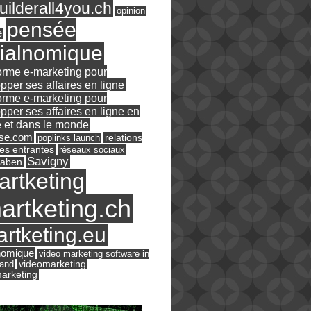
ilderall4you.ch
opinion
pensée
e
ialnomique
orme e-marketing pour
pper ses affaires en ligne
orme e-marketing pour
pper ses affaires en ligne en
 et dans le monde
ase.com
relations
poplinks launch
es entrantes
réseaux sociaux
Savigny
raben
artketing
artketing.ch
rtketing.eu
nomique
video marketing software in
land
videomarketing
arketing