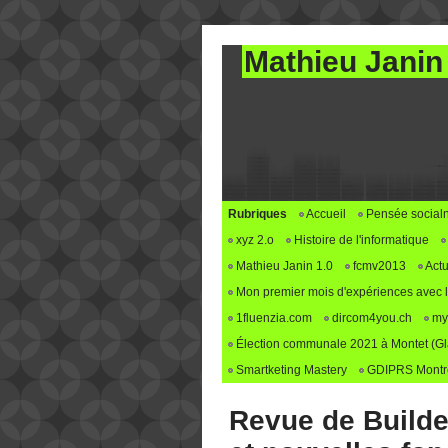
Mathieu Janin
Rubriques
Accueil
Pensée social
xyz 2.o
Histoire de l'informatique
Mathieu Janin 1.0
fcmv2013
Actu
Mon premier mois d'expériences avec le 
1fluenzia.com
dircom4you.ch
my
Élection communale 2021 à Montet (G
Smartketing Mastery
GDIPRS Montre
Revue de Builde