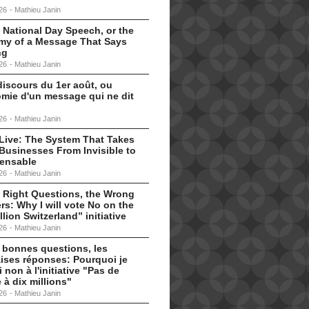
26
-
Mathieu Janin
 National Day Speech, or the
my of a Message That Says
ng
26
-
Mathieu Janin
discours du 1er août, ou
omie d'un message qui ne dit
26
-
Mathieu Janin
s Live: The System That Takes
Businesses From Invisible to
pensable
26
-
Mathieu Janin
 Right Questions, the Wrong
s: Why I will vote No on the
llion Switzerland” initiative
26
-
Mathieu Janin
 bonnes questions, les
ises réponses: Pourquoi je
i non à l'initiative "Pas de
 à dix millions"
26
-
Mathieu Janin