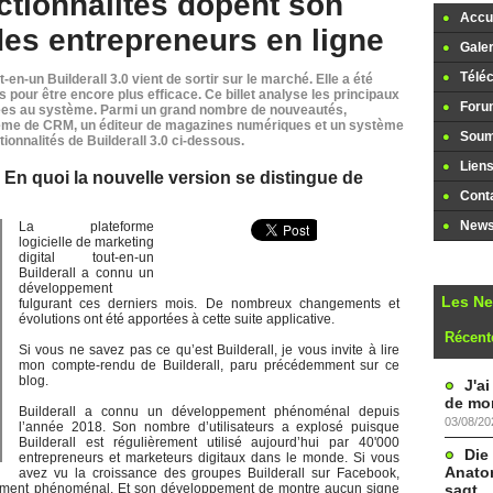
ctionnalités dopent son
Accue
es entrepreneurs en ligne
Galer
Télé
-en-un Builderall 3.0 vient de sortir sur le marché. Elle a été
our être encore plus efficace. Ce billet analyse les principaux
Foru
ées au système. Parmi un grand nombre de nouveautés,
tème de CRM, un éditeur de magazines numériques et un système
Soume
ionnalités de Builderall 3.0 ci-dessous.
Lien
 En quoi la nouvelle version se distingue de
Cont
Newsl
La plateforme
logicielle de marketing
digital tout-en-un
Builderall a connu un
développement
Les N
fulgurant ces derniers mois. De nombreux changements et
évolutions ont été apportées à cette suite applicative.
Récent
Si vous ne savez pas ce qu’est Builderall, je vous invite à lire
mon compte-rendu de Builderall, paru précédemment sur ce
blog.
J'a
de mon
Builderall a connu un développement phénoménal depuis
03/08/20
l’année 2018. Son nombre d’utilisateurs a explosé puisque
Builderall est régulièrement utilisé aujourd’hui par 40'000
Die
entrepreneurs et marketeurs digitaux dans le monde. Si vous
Anatom
avez vu la croissance des groupes Builderall sur Facebook,
sagt
raiment phénoménal. Et son développement de montre aucun signe