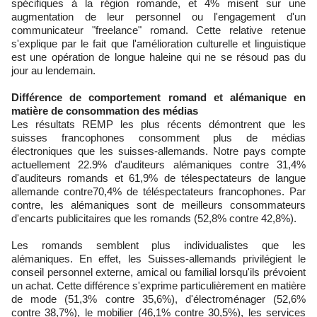
spécifiques à la région romande, et 4% misent sur une
augmentation de leur personnel ou l'engagement d'un
communicateur "freelance" romand. Cette relative retenue
s'explique par le fait que l'amélioration culturelle et linguistique
est une opération de longue haleine qui ne se résoud pas du
jour au lendemain.
Différence de comportement romand et alémanique en
matière de consommation des médias
Les résultats REMP les plus récents démontrent que les
suisses francophones consomment plus de médias
électroniques que les suisses-allemands. Notre pays compte
actuellement 22.9% d'auditeurs alémaniques contre 31,4%
d'auditeurs romands et 61,9% de télespectateurs de langue
allemande contre70,4% de téléspectateurs francophones. Par
contre, les alémaniques sont de meilleurs consommateurs
d'encarts publicitaires que les romands (52,8% contre 42,8%).
Les romands semblent plus individualistes que les
alémaniques. En effet, les Suisses-allemands privilégient le
conseil personnel externe, amical ou familial lorsqu'ils prévoient
un achat. Cette différence s'exprime particulièrement en matière
de mode (51,3% contre 35,6%), d'électroménager (52,6%
contre 38,7%), le mobilier (46,1% contre 30,5%), les services