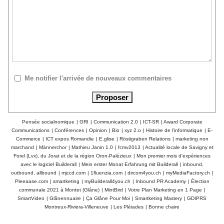
Me notifier l'arrivée de nouveaux commentaires
Pensée socialnomique
|
GRI
|
Communication 2.0
|
ICT-SR
|
Award Corporate
Communications
|
Conférences
|
Opinion
|
Bio
|
xyz 2.o
|
Histoire de l'informatique
|
E-
Commerce
|
ICT expos Romandie
|
E.glise
|
Röstigraben Relations
|
marketing non
marchand
|
Männerchor
|
Mathieu Janin 1.0
|
fcmv2013
|
Actualité locale de Savigny et
Forel (Lvx), du Jorat et de la région Oron-Palézieux
|
Mon premier mois d'expériences
avec le logiciel Builderall
|
Mein erster Monat Erfahrung mit Builderall
|
inbound,
outbound, allbound
|
mjccd.com
|
1fluenzia.com
|
dircom4you.ch
|
myMediaFactory.ch
|
Pleeaase.com
|
smartketing
|
myBuilderall4you.ch
|
Inbound PR Academy
|
Élection
communale 2021 à Montet (Glâne)
|
MintBird
|
Votre Plan Marketing en 1 Page
|
SmartVideo
|
Glânennuaire
|
Ça Glâne Pour Moi
|
Smartketing Mastery
|
GDIPRS
Montreux-Riviera-Villeneuve
|
Les Pléiades
|
Bonne chaire