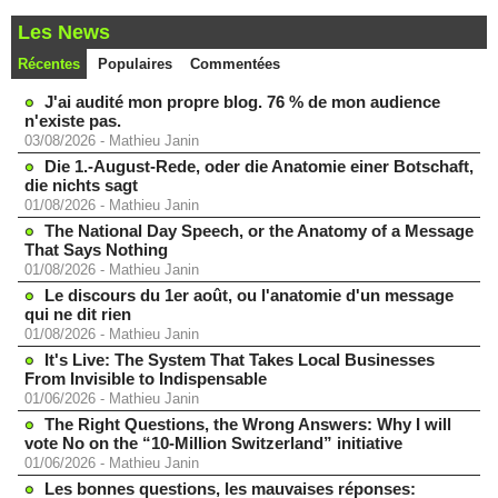
Les News
Récentes
Populaires
Commentées
J'ai audité mon propre blog. 76 % de mon audience
n'existe pas.
03/08/2026
-
Mathieu Janin
Die 1.-August-Rede, oder die Anatomie einer Botschaft,
die nichts sagt
01/08/2026
-
Mathieu Janin
The National Day Speech, or the Anatomy of a Message
That Says Nothing
01/08/2026
-
Mathieu Janin
Le discours du 1er août, ou l'anatomie d'un message
qui ne dit rien
01/08/2026
-
Mathieu Janin
It's Live: The System That Takes Local Businesses
From Invisible to Indispensable
01/06/2026
-
Mathieu Janin
The Right Questions, the Wrong Answers: Why I will
vote No on the “10-Million Switzerland” initiative
01/06/2026
-
Mathieu Janin
Les bonnes questions, les mauvaises réponses: