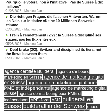
Pourquoi je voterai non à l'initiative "Pas de Suisse à dix
millions"
01/06/2026
-
Mathieu Janin
Die richtigen Fragen, die falschen Antworten: Warum
ich Nein zur Initiative «Keine 10-Millionen-Schweiz»
stimme
01/06/2026
-
Mathieu Janin
Frein à l'endettement (2/2) : la Suisse a discipliné ses
étages, pas les flux entre eux
05/05/2026
-
Mathieu Janin
Debt brake (2/2): Switzerland disciplined its tiers, not
the flows between them
05/05/2026
-
Mathieu Janin
agence certifiée Builderall
agence d'inbound
agence de marketing digital
marketing en Suisse
en Suisse
agence de marketing digital pour
PME et indépendants
agence de marketing digital
suisse
agence de marketing pour PME et
builderall en
indépendants
ASIJ
APE-Jorat
Suisse
builderall in der Schweiz
choeur