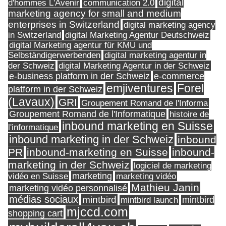
digital
d'hommes L'Avenir
communication 2.0
marketing agency for small and medium
enterprises in Switzerland
digital marketing agency
in Switzerland
digital Marketing Agentur Deutschweiz
digital Marketing agentur für KMU und
Selbständigerwerbenden
digital marketing agentur in
digital Marketing Agentur in der Schweiz
der Schweiz
e-business platform in der Schweiz
e-commerce
Forel
emjiventures
platform in der Schweiz
(Lavaux)
GRI
Groupement Romand de l'Informa
Groupement Romand de l'Informatique
histoire de
inbound marketing en Suisse
l'informatique
inbound marketing in der Schweiz
inbound
PR
inbound-marketing en Suisse
inbound-
marketing in der Schweiz
logiciel de marketing
marketing
vidéo en Suisse
marketing vidéo
Mathieu Janin
marketing vidéo personnalisé
médias sociaux
mintbird
mintbird launch
mintbird
mjccd.com
shopping cart