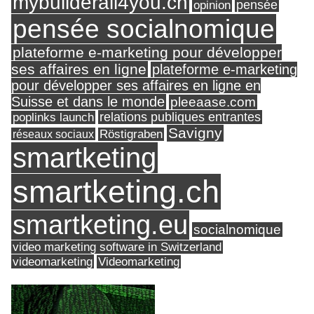
mybuilderall4you.ch
pensée
opinion
pensée socialnomique
plateforme e-marketing pour développer
ses affaires en ligne
plateforme e-marketing
pour développer ses affaires en ligne en
Suisse et dans le monde
pleeaase.com
relations publiques entrantes
poplinks launch
Savigny
réseaux sociaux
Röstigraben
smartketing
smartketing.ch
smartketing.eu
socialnomique
video marketing software in Switzerland
videomarketing
Videomarketing