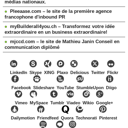
médias nationaux.
Pleeaase.com – le site de la première agence
francophone d'inbound PR
myBuilderall4you.ch – Transformez votre idée
extraordinaire en un business extraordinaire!
mjccd.com – le site de Mathieu Janin Conseil en
communication diplômé
LinkedIn
Skype
XING
Plaxo
Delicious
Twitter
Flickr
Facebook
Slideshare
YouTube
StumbleUpon
Diigo
Vimeo
MySpace
Tumblr
Viadeo
Wikio
Google+
Dailymotion
Friendfeed
Quora
Technorati
Pinterest