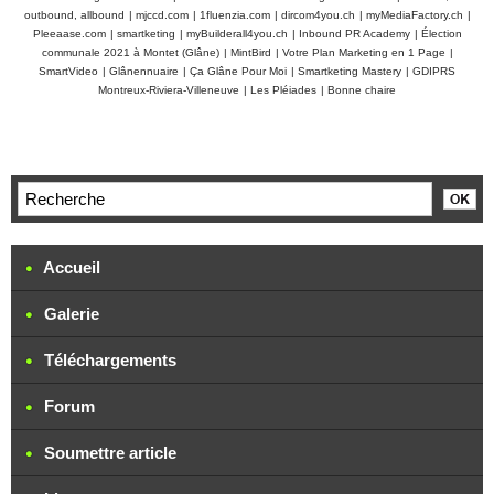
outbound, allbound
|
mjccd.com
|
1fluenzia.com
|
dircom4you.ch
|
myMediaFactory.ch
|
Pleeaase.com
|
smartketing
|
myBuilderall4you.ch
|
Inbound PR Academy
|
Élection
communale 2021 à Montet (Glâne)
|
MintBird
|
Votre Plan Marketing en 1 Page
|
SmartVideo
|
Glânennuaire
|
Ça Glâne Pour Moi
|
Smartketing Mastery
|
GDIPRS
Montreux-Riviera-Villeneuve
|
Les Pléiades
|
Bonne chaire
Accueil
Galerie
Téléchargements
Forum
Soumettre article