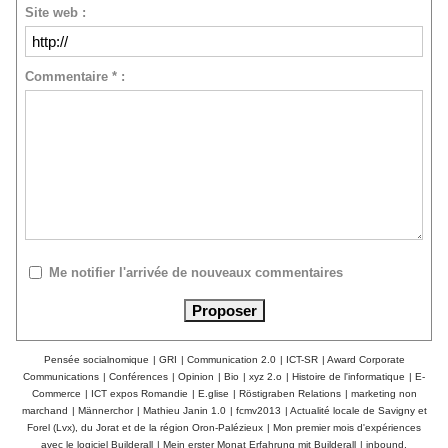
Site web :
Commentaire * :
Me notifier l'arrivée de nouveaux commentaires
Pensée socialnomique
|
GRI
|
Communication 2.0
|
ICT-SR
|
Award Corporate
Communications
|
Conférences
|
Opinion
|
Bio
|
xyz 2.o
|
Histoire de l'informatique
|
E-
Commerce
|
ICT expos Romandie
|
E.glise
|
Röstigraben Relations
|
marketing non
marchand
|
Männerchor
|
Mathieu Janin 1.0
|
fcmv2013
|
Actualité locale de Savigny et
Forel (Lvx), du Jorat et de la région Oron-Palézieux
|
Mon premier mois d'expériences
avec le logiciel Builderall
|
Mein erster Monat Erfahrung mit Builderall
|
inbound,