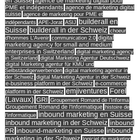
en Suisse
agence de marketing digital pour
PME et indépendants
agence de marketing digital
suisse
agence de marketing pour PME et
builderall en
indépendants
ASIJ
APE-Jorat
Suisse
builderall in der Schweiz
choeur
digital
d'hommes L'Avenir
communication 2.0
marketing agency for small and medium
enterprises in Switzerland
digital marketing agency
in Switzerland
digital Marketing Agentur Deutschweiz
digital Marketing agentur für KMU und
Selbständigerwerbenden
digital marketing agentur in
digital Marketing Agentur in der Schweiz
der Schweiz
e-business platform in der Schweiz
e-commerce
Forel
emjiventures
platform in der Schweiz
(Lavaux)
GRI
Groupement Romand de l'Informa
Groupement Romand de l'Informatique
histoire de
inbound marketing en Suisse
l'informatique
inbound marketing in der Schweiz
inbound
PR
inbound-marketing en Suisse
inbound-
marketing in der Schweiz
logiciel de marketing