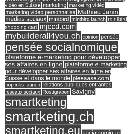
marketing
vidéo en Suisse
marketing vidéo
Mathieu Janin
marketing vidéo personnalisé
médias sociaux
mintbird
mintbird launch
mintbird
mjccd.com
shopping cart
mybuilderall4you.ch
pensée
opinion
pensée socialnomique
plateforme e-marketing pour développer
ses affaires en ligne
plateforme e-marketing
pour développer ses affaires en ligne en
Suisse et dans le monde
pleeaase.com
relations publiques entrantes
poplinks launch
Savigny
réseaux sociaux
Röstigraben
smartketing
smartketing.ch
smartketing.eu
socialnomique