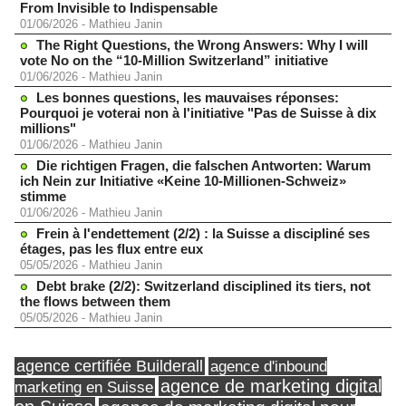
From Invisible to Indispensable
01/06/2026
-
Mathieu Janin
The Right Questions, the Wrong Answers: Why I will
vote No on the “10-Million Switzerland” initiative
01/06/2026
-
Mathieu Janin
Les bonnes questions, les mauvaises réponses:
Pourquoi je voterai non à l'initiative "Pas de Suisse à dix
millions"
01/06/2026
-
Mathieu Janin
Die richtigen Fragen, die falschen Antworten: Warum
ich Nein zur Initiative «Keine 10-Millionen-Schweiz»
stimme
01/06/2026
-
Mathieu Janin
Frein à l'endettement (2/2) : la Suisse a discipliné ses
étages, pas les flux entre eux
05/05/2026
-
Mathieu Janin
Debt brake (2/2): Switzerland disciplined its tiers, not
the flows between them
05/05/2026
-
Mathieu Janin
agence certifiée Builderall
agence d'inbound
agence de marketing digital
marketing en Suisse