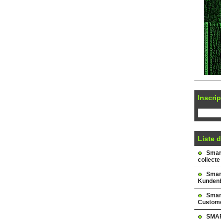
Inscrip
Liste d
Smark
collecte
Smar
Kundenb
Smar
Custome
SMAR