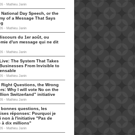
26
-
Mathieu Janin
 National Day Speech, or the
my of a Message That Says
ng
26
-
Mathieu Janin
discours du 1er août, ou
omie d'un message qui ne dit
26
-
Mathieu Janin
s Live: The System That Takes
Businesses From Invisible to
pensable
26
-
Mathieu Janin
 Right Questions, the Wrong
s: Why I will vote No on the
llion Switzerland” initiative
26
-
Mathieu Janin
 bonnes questions, les
ises réponses: Pourquoi je
i non à l'initiative "Pas de
 à dix millions"
26
-
Mathieu Janin