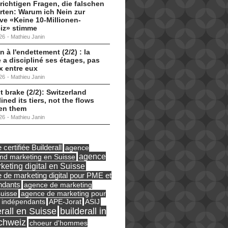
 richtigen Fragen, die falschen
ten: Warum ich Nein zur
tive «Keine 10-Millionen-
iz» stimme
26
-
Mathieu Janin
n à l'endettement (2/2) : la
 a discipliné ses étages, pas
ux entre eux
26
-
Mathieu Janin
t brake (2/2): Switzerland
lined its tiers, not the flows
en them
26
-
Mathieu Janin
certifiée Builderall
agence
agence
und marketing en Suisse
keting digital en Suisse
 de marketing digital pour PME et
ndants
agence de marketing
suisse
agence de marketing pour
ASIJ
 indépendants
APE-Jorat
erall en Suisse
builderall in
chweiz
choeur d'hommes