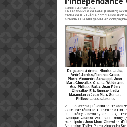
l’indépendance
Lundi 9 Janvier 2017
La section PLR de Forel (Lavaux) accu
cadre de la 219ème commémoration ann
Grande salle villageoise en compagnie
De gauche à droite: Nicolas Leuba,
André Jordan, Florence Gross,
Pierre-Alexandre Schlaeppi, Jean-
Marc Chevallaz, Chantal Weidmann,
Guy-Philippe Bolay, Jean-Rémy
Chevalley, Eric Sonnay, Lydia
Masmejan et Jean-Marc Genton.
Philippe Leuba (absent).
vaudois avec la présentation des douze
Cette liste réunit le Conseiller d’Etat
Jean-Rémy Chevalley (Puidoux), Jean
syndique Chantal Weidmann Yenny (Sav
municipales Jean-Marc Chevallaz (Pul
Masmejan (Pully), Pierre-Alexandre Schl