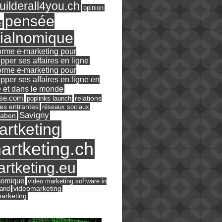
ilderall4you.ch
opinion
pensée
e
ialnomique
orme e-marketing pour
pper ses affaires en ligne
orme e-marketing pour
pper ses affaires en ligne en
 et dans le monde
ase.com
relations
poplinks launch
es entrantes
réseaux sociaux
Savigny
raben
artketing
artketing.ch
rtketing.eu
nomique
video marketing software in
land
videomarketing
arketing