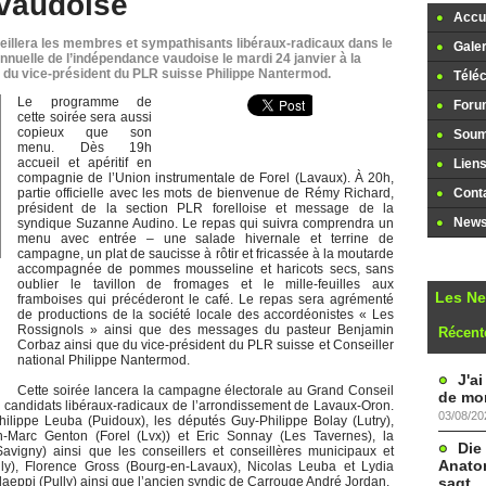
 vaudoise
Accue
eillera les membres et sympathisants libéraux-radicaux dans le
Galer
uelle de l’indépendance vaudoise le mardi 24 janvier à la
 du vice-président du PLR suisse Philippe Nantermod.
Télé
Le programme de
Foru
cette soirée sera aussi
copieux que son
Soume
menu. Dès 19h
accueil et apéritif en
Lien
compagnie de l’Union instrumentale de Forel (Lavaux). À 20h,
partie officielle avec les mots de bienvenue de Rémy Richard,
Cont
président de la section PLR forelloise et message de la
Newsl
syndique Suzanne Audino. Le repas qui suivra comprendra un
menu avec entrée – une salade hivernale et terrine de
campagne, un plat de saucisse à rôtir et fricassée à la moutarde
accompagnée de pommes mousseline et haricots secs, sans
oublier le tavillon de fromages et le mille-feuilles aux
Les N
framboises qui précéderont le café. Le repas sera agrémenté
de productions de la société locale des accordéonistes « Les
Rossignols » ainsi que des messages du pasteur Benjamin
Récent
Corbaz ainsi que du vice-président du PLR suisse et Conseiller
national Philippe Nantermod.
J'a
Cette soirée lancera la campagne électorale au Grand Conseil
de mon
 candidats libéraux-radicaux de l’arrondissement de Lavaux-Oron.
03/08/20
 Philippe Leuba (Puidoux), les députés Guy-Philippe Bolay (Lutry),
-Marc Genton (Forel (Lvx)) et Eric Sonnay (Les Tavernes), la
Die
igny) ainsi que les conseillers et conseillères municipaux et
Anatom
ly), Florence Gross (Bourg-en-Lavaux), Nicolas Leuba et Lydia
sagt
aeppi (Pully) ainsi que l’ancien syndic de Carrouge André Jordan.