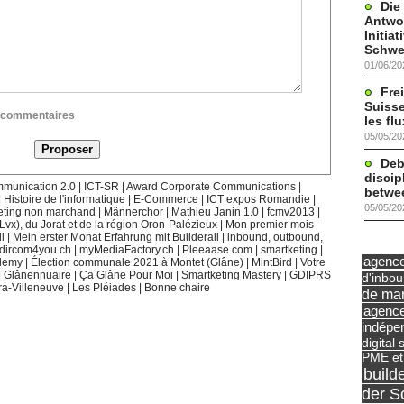
Die
Antwor
Initia
Schwe
01/06/20
Frei
Suisse
ux commentaires
les fl
05/05/20
Deb
discip
munication 2.0
|
ICT-SR
|
Award Corporate Communications
|
betwe
|
Histoire de l'informatique
|
E-Commerce
|
ICT expos Romandie
|
05/05/20
eting non marchand
|
Männerchor
|
Mathieu Janin 1.0
|
fcmv2013
|
(Lvx), du Jorat et de la région Oron-Palézieux
|
Mon premier mois
l
|
Mein erster Monat Erfahrung mit Builderall
|
inbound, outbound,
dircom4you.ch
|
myMediaFactory.ch
|
Pleeaase.com
|
smartketing
|
agence 
demy
|
Élection communale 2021 à Montet (Glâne)
|
MintBird
|
Votre
|
Glânennuaire
|
Ça Glâne Pour Moi
|
Smartketing Mastery
|
GDIPRS
d'inbo
ra-Villeneuve
|
Les Pléiades
|
Bonne chaire
de mar
agence
indépe
digital 
PME et
build
der S