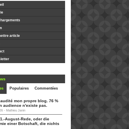
il
ie
chargements
m
ttre article
s
act
etter
ews
es
Populaires
Commentées
i audité mon propre blog. 76 %
 audience n'existe pas.
26
-
Mathieu Janin
 1.-August-Rede, oder die
ie einer Botschaft, die nichts