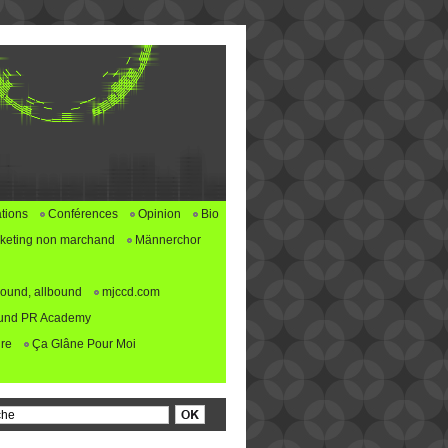
tions
Conférences
Opinion
Bio
keting non marchand
Männerchor
ound, allbound
mjccd.com
und PR Academy
re
Ça Glâne Pour Moi