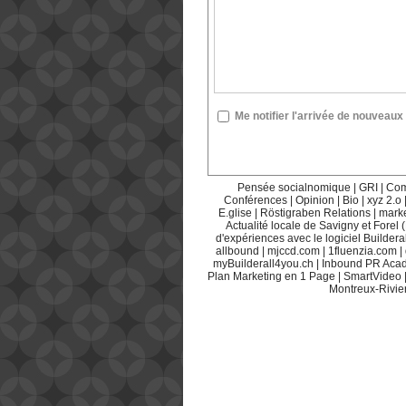
Me notifier l'arrivée de nouvea
Pensée socialnomique
|
GRI
|
Com
Conférences
|
Opinion
|
Bio
|
xyz 2.o
E.glise
|
Röstigraben Relations
|
mark
Actualité locale de Savigny et Forel 
d'expériences avec le logiciel Builderal
allbound
|
mjccd.com
|
1fluenzia.com
|
myBuilderall4you.ch
|
Inbound PR Aca
Plan Marketing en 1 Page
|
SmartVideo
Montreux-Rivie