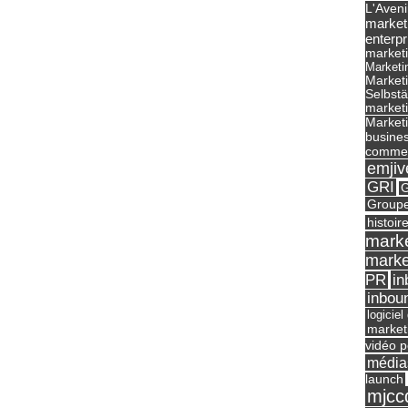
L'Aveni
market
enterpr
marketi
Marketi
Market
Selbst
marketi
Marketi
busines
commer
emjiv
GRI
G
Groupe
histoir
marke
marke
in
PR
inbou
logicie
market
vidéo p
média
launch
mjcc