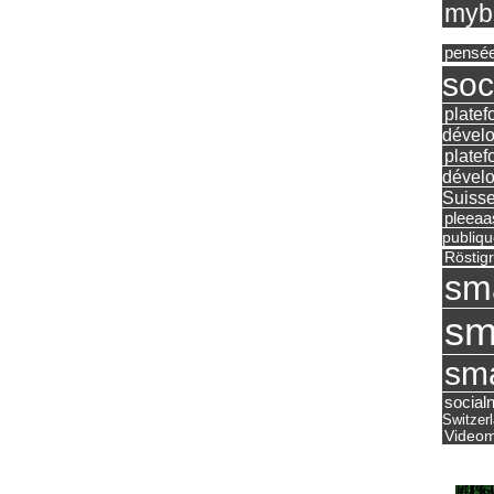
mybu
pensé
soc
platef
dévelo
platef
dévelo
Suisse
pleea
publiqu
Röstig
sm
sm
sma
social
Switzer
Videom