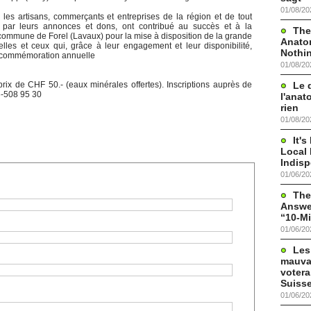
01/08/20
 les artisans, commerçants et entreprises de la région et de tout
 par leurs annonces et dons, ont contribué au succès et à la
The
la commune de Forel (Lavaux) pour la mise à disposition de la grande
Anato
 celles et ceux qui, grâce à leur engagement et leur disponibilité,
Nothi
te commémoration annuelle
01/08/20
Le 
rix de CHF 50.- (eaux minérales offertes). Inscriptions auprès de
6-508 95 30
l'anat
rien
01/08/20
It'
Local 
Indis
01/06/20
The
Answer
“10-Mi
01/06/20
Les
mauva
votera
Suisse
01/06/20