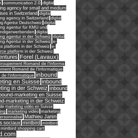
digital
r
communication 2.0
ing agency for small and medium
ises in Switzerland
digital
ng agency in Switzerland
digital
ng Agentur Deutschweiz
digital
ing agentur für KMU und
ändigerwerbenden
digital
ng agentur in der Schweiz
digital
e-
ng Agentur in der Schweiz
s platform in der Schweiz
e-
ce platform in der Schweiz
Forel (Lavaux)
entures
roupement Romand de l'Informa
ment Romand de l'Informatique
inbound
e de l'informatique
ting en Suisse
inbound
ting in der Schweiz
inbound
bound-marketing en Suisse
nd-marketing in der Schweiz
l de marketing vidéo en Suisse
ing
marketing
marketing vidéo
Mathieu Janin
ersonnalisé
s sociaux
mintbird
mintbird
mintbird shopping cart
d.com