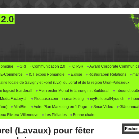
 2.0
nomique
GRI
Communication 2.0
ICT-SR
Award Corporate Communica
E-Commerce
ICT expos Romandie
E.glise
Röstigraben Relations
mar
alité locale de Savigny et Forel (Lvx), du Jorat et de la région Oron-Palézieux
logiciel Builderall
Mein erster Monat Erfahrung mit Builderall
inbound, outb
MediaFactory.ch
Pleeaase.com
smartketing
myBuilderall4you.ch
Inbo
lâne)
MintBird
Votre Plan Marketing en 1 Page
SmartVideo
Glânennuai
ux-Riviera-Villeneuve
Les Pléiades
Bonne chaire
rel (Lavaux) pour fêter