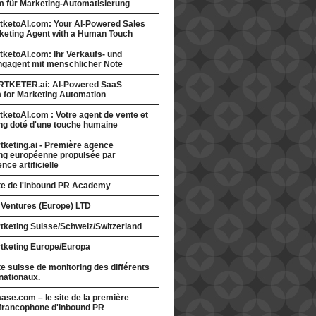
rm für Marketing-Automatisierung
tketoAI.com: Your AI-Powered Sales
keting Agent with a Human Touch
ketoAI.com: Ihr Verkaufs- und
ngagent mit menschlicher Note
TKETER.ai: AI-Powered SaaS
m for Marketing Automation
ketoAI.com : Votre agent de vente et
ng doté d'une touche humaine
keting.ai - Première agence
ng européenne propulsée par
gence artificielle
ite de l'Inbound PR Academy
 Ventures (Europe) LTD
tketing Suisse/Schweiz/Switzerland
tketing Europe/Europa
te suisse de monitoring des différents
nationaux.
ase.com – le site de la première
francophone d'inbound PR