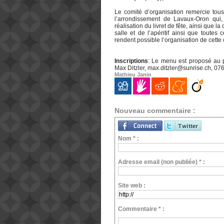
Le comité d’organisation remercie tous
l’arrondissement de Lavaux-Oron qui,
réalisation du livret de fête, ainsi que 
salle et de l’apéritif ainsi que toutes
rendent possible l’organisation de cet
Inscriptions
: Le menu est proposé au p
Max Ditzler, max.ditzler@sunrise.ch, 07
Mathieu Janin
Nouveau commentaire :
Nom * :
Adresse email (non publiée) * :
Site web :
Commentaire * :