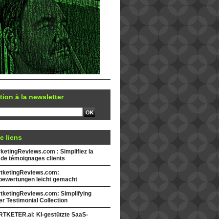
tion à la newsletter
e liens
etingReviews.com : Simplifiez la
 de témoignages clients
tketingReviews.com:
ewertungen leicht gemacht
tketingReviews.com: Simplifying
r Testimonial Collection
TKETER.ai: KI-gestützte SaaS-