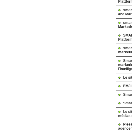
Plattfo
smar
and Mar
smart
Marketi
SMAR
Platfor
smart
marketi
Smart
marketi
l'intelli
Le s
EMJI
Smar
Smar
Le si
médias 
Pleea
agence 