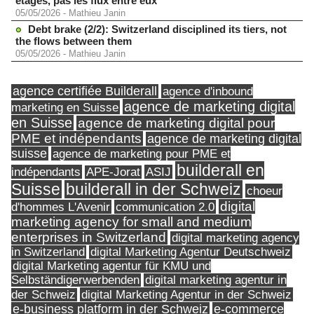
étages, pas les flux entre eux
05/05/2026
-
Mathieu Janin
Debt brake (2/2): Switzerland disciplined its tiers, not
the flows between them
05/05/2026
-
Mathieu Janin
agence certifiée Builderall
agence d'inbound
agence de marketing digital
marketing en Suisse
en Suisse
agence de marketing digital pour
PME et indépendants
agence de marketing digital
suisse
agence de marketing pour PME et
builderall en
indépendants
ASIJ
APE-Jorat
Suisse
builderall in der Schweiz
choeur
digital
d'hommes L'Avenir
communication 2.0
marketing agency for small and medium
enterprises in Switzerland
digital marketing agency
in Switzerland
digital Marketing Agentur Deutschweiz
digital Marketing agentur für KMU und
Selbständigerwerbenden
digital marketing agentur in
digital Marketing Agentur in der Schweiz
der Schweiz
e-business platform in der Schweiz
e-commerce