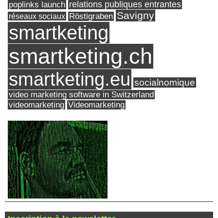
relations publiques entrantes
poplinks launch
Savigny
réseaux sociaux
Röstigraben
smartketing
smartketing.ch
smartketing.eu
socialnomique
video marketing software in Switzerland
videomarketing
Videomarketing