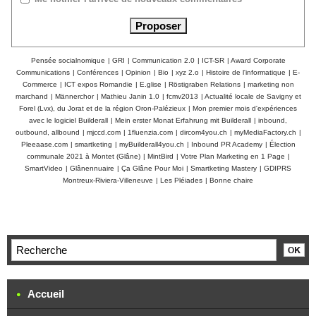
Pensée socialnomique
|
GRI
|
Communication 2.0
|
ICT-SR
|
Award Corporate
Communications
|
Conférences
|
Opinion
|
Bio
|
xyz 2.o
|
Histoire de l'informatique
|
E-
Commerce
|
ICT expos Romandie
|
E.glise
|
Röstigraben Relations
|
marketing non
marchand
|
Männerchor
|
Mathieu Janin 1.0
|
fcmv2013
|
Actualité locale de Savigny et
Forel (Lvx), du Jorat et de la région Oron-Palézieux
|
Mon premier mois d'expériences
avec le logiciel Builderall
|
Mein erster Monat Erfahrung mit Builderall
|
inbound,
outbound, allbound
|
mjccd.com
|
1fluenzia.com
|
dircom4you.ch
|
myMediaFactory.ch
|
Pleeaase.com
|
smartketing
|
myBuilderall4you.ch
|
Inbound PR Academy
|
Élection
communale 2021 à Montet (Glâne)
|
MintBird
|
Votre Plan Marketing en 1 Page
|
SmartVideo
|
Glânennuaire
|
Ça Glâne Pour Moi
|
Smartketing Mastery
|
GDIPRS
Montreux-Riviera-Villeneuve
|
Les Pléiades
|
Bonne chaire
Accueil