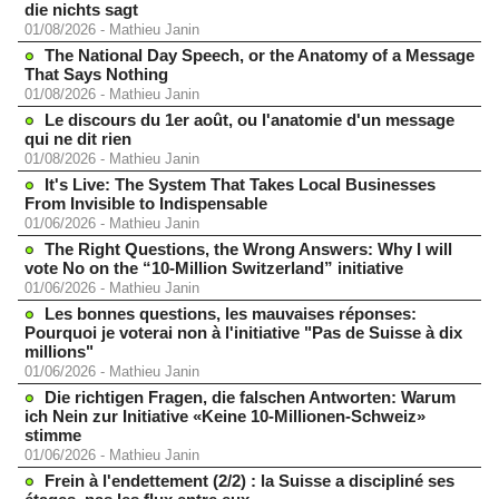
die nichts sagt
01/08/2026
-
Mathieu Janin
The National Day Speech, or the Anatomy of a Message
That Says Nothing
01/08/2026
-
Mathieu Janin
Le discours du 1er août, ou l'anatomie d'un message
qui ne dit rien
01/08/2026
-
Mathieu Janin
It's Live: The System That Takes Local Businesses
From Invisible to Indispensable
01/06/2026
-
Mathieu Janin
The Right Questions, the Wrong Answers: Why I will
vote No on the “10-Million Switzerland” initiative
01/06/2026
-
Mathieu Janin
Les bonnes questions, les mauvaises réponses:
Pourquoi je voterai non à l'initiative "Pas de Suisse à dix
millions"
01/06/2026
-
Mathieu Janin
Die richtigen Fragen, die falschen Antworten: Warum
ich Nein zur Initiative «Keine 10-Millionen-Schweiz»
stimme
01/06/2026
-
Mathieu Janin
Frein à l'endettement (2/2) : la Suisse a discipliné ses