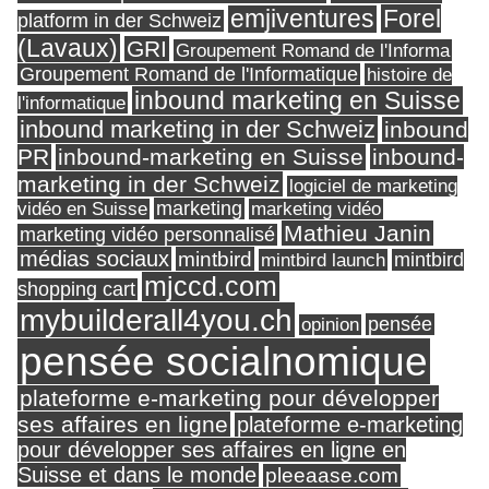
Forel
emjiventures
platform in der Schweiz
(Lavaux)
GRI
Groupement Romand de l'Informa
Groupement Romand de l'Informatique
histoire de
inbound marketing en Suisse
l'informatique
inbound marketing in der Schweiz
inbound
PR
inbound-marketing en Suisse
inbound-
marketing in der Schweiz
logiciel de marketing
marketing
vidéo en Suisse
marketing vidéo
Mathieu Janin
marketing vidéo personnalisé
médias sociaux
mintbird
mintbird launch
mintbird
mjccd.com
shopping cart
mybuilderall4you.ch
pensée
opinion
pensée socialnomique
plateforme e-marketing pour développer
ses affaires en ligne
plateforme e-marketing
pour développer ses affaires en ligne en
Suisse et dans le monde
pleeaase.com