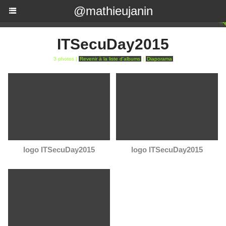
@mathieujanin
ITSecuDay2015
3 photos
|
Revenir à la liste d'albums
|
Diaporama
logo ITSecuDay2015
logo ITSecuDay2015