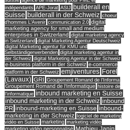
suisse
agence de marketing pour PME et
builderall en
indépendants
ASIJ
APE-Jorat
Suisse
builderall in der Schweiz
choeur
digital
d'hommes L'Avenir
communication 2.0
marketing agency for small and medium
enterprises in Switzerland
digital marketing agency
in Switzerland
digital Marketing Agentur Deutschweiz
digital Marketing agentur für KMU und
Selbständigerwerbenden
digital marketing agentur in
digital Marketing Agentur in der Schweiz
der Schweiz
e-business platform in der Schweiz
e-commerce
Forel
emjiventures
platform in der Schweiz
(Lavaux)
GRI
Groupement Romand de l'Informa
Groupement Romand de l'Informatique
histoire de
inbound marketing en Suisse
l'informatique
inbound marketing in der Schweiz
inbound
PR
inbound-marketing en Suisse
inbound-
marketing in der Schweiz
logiciel de marketing
marketing
vidéo en Suisse
marketing vidéo
Mathieu Janin
marketing vidéo personnalisé