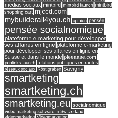
médias sociaux
mintbird
mintbird launch
mintbird
mjccd.com
shopping cart
mybuilderall4you.ch
pensée
opinion
pensée socialnomique
plateforme e-marketing pour développer
ses affaires en ligne
plateforme e-marketing
pour développer ses affaires en ligne en
Suisse et dans le monde
pleeaase.com
relations publiques entrantes
poplinks launch
Savigny
réseaux sociaux
Röstigraben
smartketing
smartketing.ch
smartketing.eu
socialnomique
video marketing software in Switzerland
videomarketing
Videomarketing