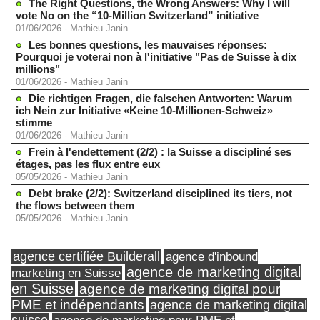
The Right Questions, the Wrong Answers: Why I will
vote No on the “10-Million Switzerland” initiative
01/06/2026
-
Mathieu Janin
Les bonnes questions, les mauvaises réponses:
Pourquoi je voterai non à l'initiative "Pas de Suisse à dix
millions"
01/06/2026
-
Mathieu Janin
Die richtigen Fragen, die falschen Antworten: Warum
ich Nein zur Initiative «Keine 10-Millionen-Schweiz»
stimme
01/06/2026
-
Mathieu Janin
Frein à l'endettement (2/2) : la Suisse a discipliné ses
étages, pas les flux entre eux
05/05/2026
-
Mathieu Janin
Debt brake (2/2): Switzerland disciplined its tiers, not
the flows between them
05/05/2026
-
Mathieu Janin
agence certifiée Builderall
agence d'inbound
agence de marketing digital
marketing en Suisse
en Suisse
agence de marketing digital pour
PME et indépendants
agence de marketing digital