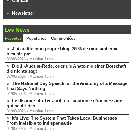
Contact
Newsletter
Les News
Récentes
Populaires
Commentées
J'ai audité mon propre blog. 76 % de mon audience
n'existe pas.
03/08/2026
-
Mathieu Janin
Die 1.-August-Rede, oder die Anatomie einer Botschaft,
die nichts sagt
01/08/2026
-
Mathieu Janin
The National Day Speech, or the Anatomy of a Message
That Says Nothing
01/08/2026
-
Mathieu Janin
Le discours du 1er août, ou l'anatomie d'un message
qui ne dit rien
01/08/2026
-
Mathieu Janin
It's Live: The System That Takes Local Businesses
From Invisible to Indispensable
01/06/2026
-
Mathieu Janin