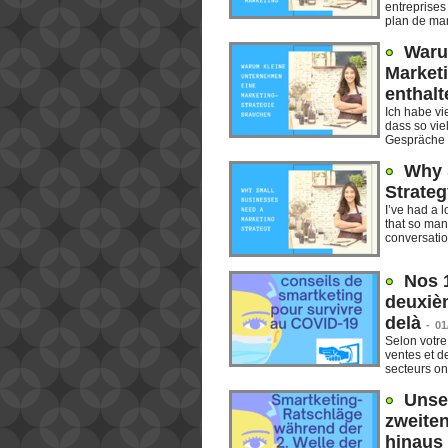
entreprises 
plan de mar
Waru
Market
enthalte
Ich habe vi
dass so vie
Gespräche 
Why 
Strateg
I’ve had a 
that so man
conversation
Nos 
deuxièm
delà
-
01
Selon votre
ventes et d
secteurs ont
Unse
zweite
hinaus