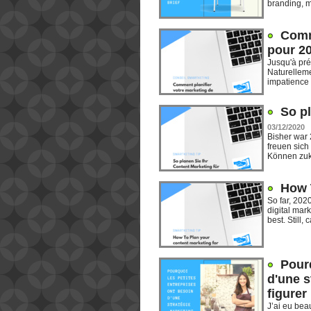
branding, ma
Comm
pour 2
Jusqu'à pré
Naturelleme
impatience 2
So pl
03/12/2020
Bisher war 
freuen sich
Können zukü
How 
So far, 202
digital mar
best. Still,
Pourq
d'une s
figurer .
J’ai eu bea