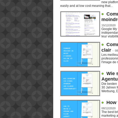
new platfor
easily and at low cost meaning that...
Comme
moindre
15/12/2020
Google My B
indépendant
leur visibil
Comm
clair
-
08
Les meilleu
professionn
l'image de m
Wie s
Agentu
Die besten 
30 Jahren M
Werbung, D
How 
08/12/2020
The best br
marketing a