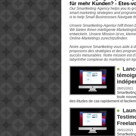
für mehr Kunden? - Etes-vo
Our Smartketing Agency helps you to gr
smart marketing strategies and program
is to help Small Businessses Navigate 
Unsere Smartketing-Agentur hilft Ihnen 
Wir bieten Ihnen intelligente Marketin
entwickeln. Unsere Mission ist es, klei
Online-Marketings zurechtzufinden.
Notre agence Smartketing vous aide à d
proposons des stratégies et des progra
succès mesurables. Notre mission est d'
labyrinthe complexe du marketing en lig
Lanc
témoign
indépe
28/01/2021
Smartketing
toute nouve
des études de cas rapidement et facileme
Laun
Testim
Freela
28/01/2021
Smartketing