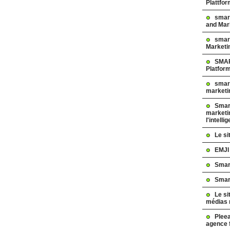
Plattfo
smar
and Mar
smart
Marketi
SMAR
Platfor
smart
marketi
Smart
marketi
l'intelli
Le s
EMJI
Smar
Smar
Le si
médias 
Pleea
agence 