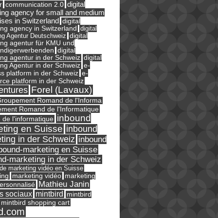
digital
r
communication 2.0
ing agency for small and medium
ises in Switzerland
digital
ng agency in Switzerland
digital
ng Agentur Deutschweiz
digital
ing agentur für KMU und
ändigerwerbenden
digital
ng agentur in der Schweiz
digital
e-
ng Agentur in der Schweiz
s platform in der Schweiz
e-
ce platform in der Schweiz
Forel (Lavaux)
entures
roupement Romand de l'Informa
ment Romand de l'Informatique
inbound
e de l'informatique
ting en Suisse
inbound
ting in der Schweiz
inbound
bound-marketing en Suisse
nd-marketing in der Schweiz
l de marketing vidéo en Suisse
ing
marketing
marketing vidéo
Mathieu Janin
ersonnalisé
s sociaux
mintbird
mintbird
mintbird shopping cart
d.com