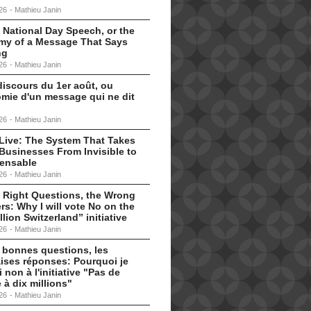
26
-
Mathieu Janin
 National Day Speech, or the
my of a Message That Says
ng
26
-
Mathieu Janin
discours du 1er août, ou
omie d'un message qui ne dit
26
-
Mathieu Janin
s Live: The System That Takes
Businesses From Invisible to
pensable
26
-
Mathieu Janin
 Right Questions, the Wrong
s: Why I will vote No on the
llion Switzerland” initiative
26
-
Mathieu Janin
 bonnes questions, les
ises réponses: Pourquoi je
i non à l'initiative "Pas de
 à dix millions"
26
-
Mathieu Janin