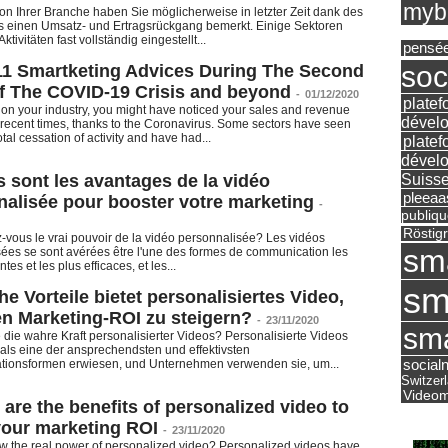
mybu
n Ihrer Branche haben Sie möglicherweise in letzter Zeit dank des
s einen Umsatz- und Ertragsrückgang bemerkt. Einige Sektoren
ktivitäten fast vollständig eingestellt...
pensé
soc
11 Smartketing Advices During The Second
f The COVID-19 Crisis and beyond
-
01/12/2020
platef
n your industry, you might have noticed your sales and revenue
dévelo
recent times, thanks to the Coronavirus. Some sectors have seen
tal cessation of activity and have had...
platef
dévelo
Suisse
 sont les avantages de la vidéo
pleea
alisée pour booster votre marketing
-
publiqu
Röstig
vous le vrai pouvoir de la vidéo personnalisée? Les vidéos
sm
ées se sont avérées être l'une des formes de communication les
ntes et les plus efficaces, et les...
sm
e Vorteile bietet personalisiertes Video,
n Marketing-ROI zu steigern?
-
23/11/2020
sma
die wahre Kraft personalisierter Videos? Personalisierte Videos
als eine der ansprechendsten und effektivsten
social
ionsformen erwiesen, und Unternehmen verwenden sie, um...
Switzer
Videom
are the benefits of personalized video to
your marketing ROI
-
23/11/2020
 the real power of personalized video? Personalized videos have