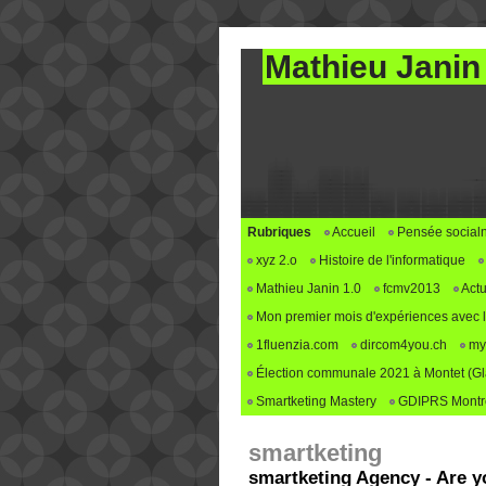
Mathieu Janin
Rubriques
Accueil
Pensée social
xyz 2.o
Histoire de l'informatique
Mathieu Janin 1.0
fcmv2013
Actu
Mon premier mois d'expériences avec le 
1fluenzia.com
dircom4you.ch
my
Élection communale 2021 à Montet (G
Smartketing Mastery
GDIPRS Montre
smartketing
smartketing Agency - Are yo