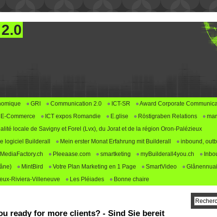
 2.0
nomique
GRI
Communication 2.0
ICT-SR
Award Corporate Communica
E-Commerce
ICT expos Romandie
E.glise
Röstigraben Relations
mar
alité locale de Savigny et Forel (Lvx), du Jorat et de la région Oron-Palézieux
logiciel Builderall
Mein erster Monat Erfahrung mit Builderall
inbound, outb
MediaFactory.ch
Pleeaase.com
smartketing
myBuilderall4you.ch
Inbo
lâne)
MintBird
Votre Plan Marketing en 1 Page
SmartVideo
Glânennuai
ux-Riviera-Villeneuve
Les Pléiades
Bonne chaire
u ready for more clients? - Sind Sie bereit