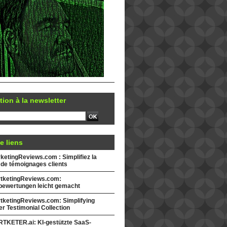
tion à la newsletter
e liens
etingReviews.com : Simplifiez la
 de témoignages clients
tketingReviews.com:
ewertungen leicht gemacht
tketingReviews.com: Simplifying
r Testimonial Collection
TKETER.ai: KI-gestützte SaaS-