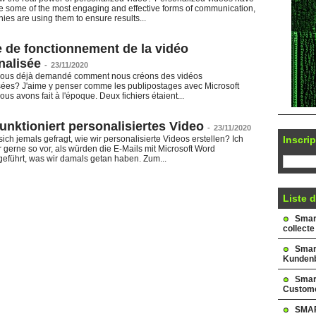
e some of the most engaging and effective forms of communication,
es are using them to ensure results...
 de fonctionnement de la vidéo
nalisée
-
23/11/2020
vous déjà demandé comment nous créons des vidéos
sées? J'aime y penser comme les publipostages avec Microsoft
us avons fait à l'époque. Deux fichiers étaient...
unktioniert personalisiertes Video
-
23/11/2020
Inscrip
ich jemals gefragt, wie wir personalisierte Videos erstellen? Ich
ir gerne so vor, als würden die E-Mails mit Microsoft Word
führt, was wir damals getan haben. Zum...
Liste d
Smark
collecte
Smar
Kundenb
Smar
Custome
SMAR