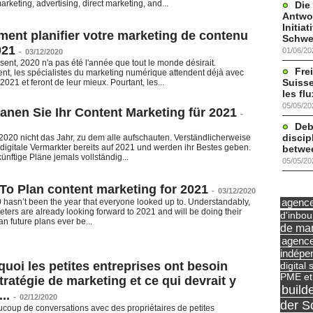
rketing, advertising, direct marketing, and...
Die
Antwor
Initia
ent planifier votre marketing de contenu
Schwe
021
01/06/20
-
03/12/2020
sent, 2020 n'a pas été l'année que tout le monde désirait.
Frei
nt, les spécialistes du marketing numérique attendent déjà avec
Suisse
021 et feront de leur mieux. Pourtant, les...
les fl
05/05/20
anen Sie Ihr Content Marketing für 2021
-
Deb
discip
2020 nicht das Jahr, zu dem alle aufschauten. Verständlicherweise
 digitale Vermarkter bereits auf 2021 und werden ihr Bestes geben.
betwe
nftige Pläne jemals vollständig...
05/05/20
To Plan content marketing for 2021
-
03/12/2020
agence 
0 hasn’t been the year that everyone looked up to. Understandably,
keters are already looking forward to 2021 and will be doing their
d'inbo
 can future plans ever be...
de mar
agence
indépe
uoi les petites entreprises ont besoin
digital 
PME et
tratégie de marketing et ce qui devrait y
build
..
-
02/12/2020
der S
ucoup de conversations avec des propriétaires de petites