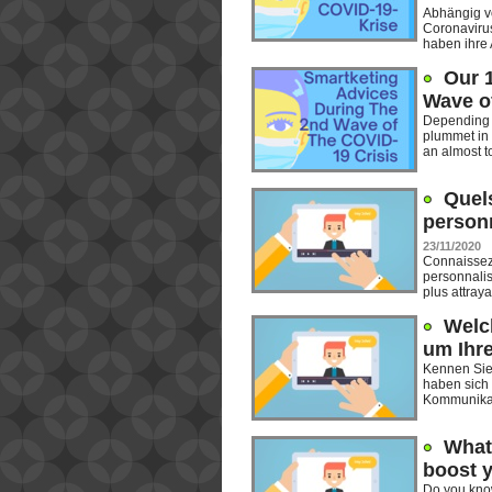
Abhängig vo
Coronaviru
haben ihre A
Our 
Wave o
Depending o
plummet in 
an almost to
Quels
personn
23/11/2020
Connaissez-
personnalis
plus attraya
Welch
um Ihre
Kennen Sie 
haben sich 
Kommunikat
What 
boost 
Do you know