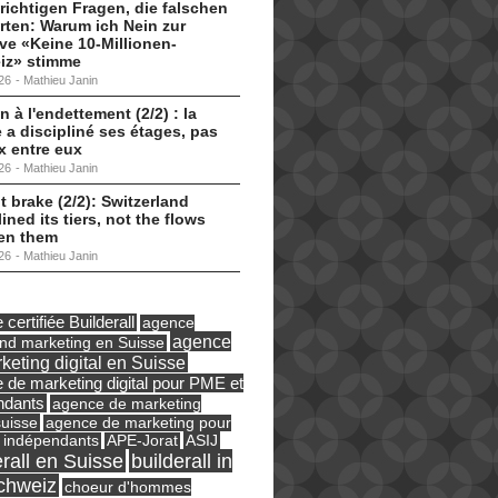
 richtigen Fragen, die falschen
ten: Warum ich Nein zur
tive «Keine 10-Millionen-
iz» stimme
26
-
Mathieu Janin
n à l'endettement (2/2) : la
 a discipliné ses étages, pas
ux entre eux
26
-
Mathieu Janin
t brake (2/2): Switzerland
lined its tiers, not the flows
en them
26
-
Mathieu Janin
certifiée Builderall
agence
agence
und marketing en Suisse
keting digital en Suisse
 de marketing digital pour PME et
ndants
agence de marketing
suisse
agence de marketing pour
ASIJ
 indépendants
APE-Jorat
erall en Suisse
builderall in
chweiz
choeur d'hommes