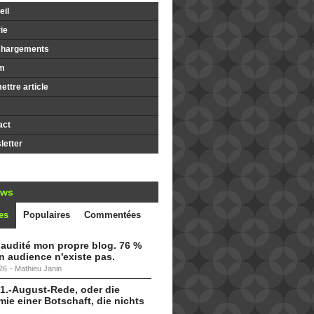
il
ie
chargements
m
ttre article
s
act
etter
ews
es
Populaires
Commentées
i audité mon propre blog. 76 %
 audience n'existe pas.
26
-
Mathieu Janin
 1.-August-Rede, oder die
ie einer Botschaft, die nichts