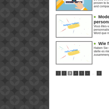
proven to b
and compani
Mode
person
Vous êtes-
personnali
Word que no
Wie f
Haben Sie s
stelle es m
zusammenge
1
2
3
4
5
»
...
8