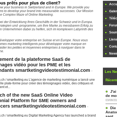
us prêts pour plus de client?
Accue
ow your business in Switzerland and in Europe. We provide you
ms to develop your brand into measurable successes. Our Mission
Galer
the Complex Maze of Online Marketing.
Télé
bei der Entwicklung Ihres Geschäfts in der Schweiz und in Europa.
Foru
gstrategien und -programme, um Ihre Marke zu messbarem Erfolg zu
nen Unternehmen dabei zu helfen, sich im komplexen Labyrinth des
Soume
Lien
évelopper votre entreprise en Suisse et en Europe. Nous vous
mmes marketing intelligents pour développer votre marque en
Cont
aider les petites et moyennes entreprises à naviguer dans le
ne.
Newsl
ement de la plateforme SaaS de
ages vidéo pour les PME et les
ndants smartketingvideotestimonial.com
-
Les N
.ch / smartketing.eu L'agence de marketing numérique a lancé une
Récent
lle plate-forme pour créer des témoignages vidéo, des critiques et
nt et...
J'a
ch of the new SaaS Online Video
de mon
onial Platform for SME owners and
03/08/20
ncers smartketingvideotestimonial.com
-
Die
Anatom
.ch / smartketing.eu Digital Marketing Agency has launched a brand
sagt