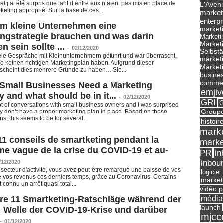
et j’ai été surpris que tant d’entre eux n’aient pas mis en place de
L'Aveni
keting approprié. Sur la base de ces...
market
enterpr
m kleine Unternehmen eine
marketi
ingstrategie brauchen und was darin
Marketi
Market
n sein sollte ...
-
02/12/2020
Selbst
ele Gespräche mit Kleinunternehmern geführt und war überrascht,
marketi
le keinen richtigen Marketingplan haben. Aufgrund dieser
Marketi
scheint dies mehrere Gründe zu haben… Sie...
busines
commer
Small Businesses Need a Marketing
emjiv
y and what should be in it...
-
02/12/2020
GRI
G
lot of conversations with small business owners and I was surprised
Groupe
y don’t have a proper marketing plan in place. Based on these
s, this seems to be for several...
histoir
marke
11 conseils de smartketing pendant la
marke
e vague de la crise du COVID-19 et au-
in
PR
inbou
/12/2020
 secteur d'activité, vous avez peut-être remarqué une baisse de vos
logicie
e vos revenus ces derniers temps, grâce au Coronavirus. Certains
market
 connu un arrêt quasi total...
vidéo p
média
re 11 Smartketing-Ratschläge während der
launch
n Welle der COVID-19-Krise und darüber
mjcc
-
01/12/2020