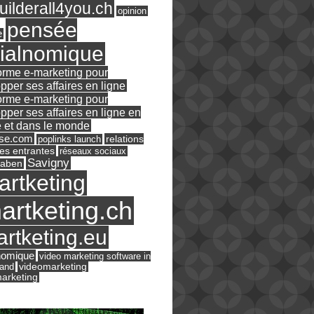
ilderall4you.ch
opinion
pensée
e
ialnomique
orme e-marketing pour
pper ses affaires en ligne
orme e-marketing pour
pper ses affaires en ligne en
 et dans le monde
ase.com
relations
poplinks launch
es entrantes
réseaux sociaux
Savigny
raben
artketing
artketing.ch
rtketing.eu
nomique
video marketing software in
land
videomarketing
arketing