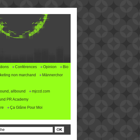
tions
Conférences
Opinion
Bio
keting non marchand
Männerchor
ound, allbound
mjccd.com
und PR Academy
re
Ça Glâne Pour Moi