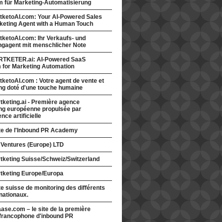
rm für Marketing-Automatisierung
tketoAI.com: Your AI-Powered Sales
keting Agent with a Human Touch
ketoAI.com: Ihr Verkaufs- und
ngagent mit menschlicher Note
TKETER.ai: AI-Powered SaaS
m for Marketing Automation
ketoAI.com : Votre agent de vente et
ng doté d'une touche humaine
keting.ai - Première agence
ng européenne propulsée par
gence artificielle
ite de l'Inbound PR Academy
 Ventures (Europe) LTD
tketing Suisse/Schweiz/Switzerland
tketing Europe/Europa
te suisse de monitoring des différents
nationaux.
ase.com – le site de la première
francophone d'inbound PR