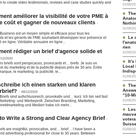
m to create video testimonials, reviews and case studies quickly and
01/08/20
The
nt améliorer la visibilité de votre PME à
Anato
 coût et gagner de nouveaux clients
Nothi
-
01/08/20
usiness est un moyen simple et efficace pour tous les
Le 
s et les gérants de PME souhaitant développer leur présence et
l'anat
ité en ligne. Véritable annuaire en ligne...
rien
ent rédiger un brief d'agence solide et
01/08/20
/12/2020
It'
rs briefs sont perspicaces, provocants et… brefs. Je suis un
Local 
el du marketing et de la publicité depuis près de 30 ans. Entre
Indis
arque, le marketing, la publicité, le...
01/06/20
chreibe ich einen starken und klaren
The
Answer
rbrief?
-
08/12/2020
“10-Mi
Briefs sind aufschlussreich, provokativ und… kurz. Ich bin seit fast
01/06/20
arketing- und Werbeprofi. Zwischen Branding, Marketing,
irektmarketing und Medien habe ich mehr...
Les
mauva
to Write a Strong and Clear Agency Brief
votera
-
Suisse
iefs are insightful, provocative, and… brief… I have been a
01/06/20
nd advertising professional for close to 30 years. Between