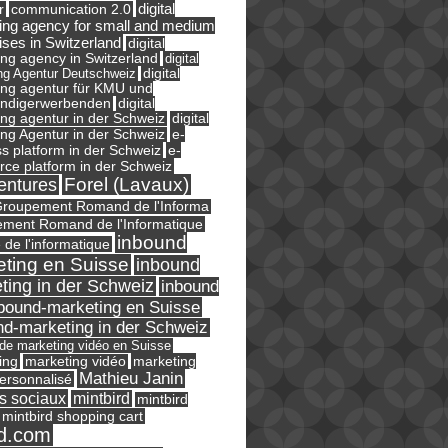
digital
r
communication 2.0
ing agency for small and medium
ises in Switzerland
digital
ng agency in Switzerland
digital
ng Agentur Deutschweiz
digital
ing agentur für KMU und
ändigerwerbenden
digital
ng agentur in der Schweiz
digital
e-
ng Agentur in der Schweiz
s platform in der Schweiz
e-
ce platform in der Schweiz
Forel (Lavaux)
entures
roupement Romand de l'Informa
ment Romand de l'Informatique
inbound
e de l'informatique
ting en Suisse
inbound
ting in der Schweiz
inbound
bound-marketing en Suisse
nd-marketing in der Schweiz
l de marketing vidéo en Suisse
ing
marketing
marketing vidéo
Mathieu Janin
ersonnalisé
s sociaux
mintbird
mintbird
mintbird shopping cart
d.com