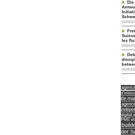
Die
Antwor
Initia
Schwe
01/06/20
Frei
Suisse
les fl
05/05/20
Deb
discip
betwe
05/05/20
agence 
d'inbo
de mar
agence
indépe
digital 
PME et
build
der S