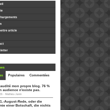
il
ie
chargements
m
ttre article
s
act
etter
ews
es
Populaires
Commentées
i audité mon propre blog. 76 %
 audience n'existe pas.
26
-
Mathieu Janin
 1.-August-Rede, oder die
ie einer Botschaft, die nichts