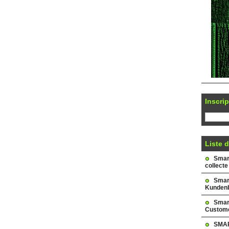
Inscrip
Liste d
Smark
collecte
Smar
Kundenb
Smar
Custome
SMAR