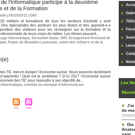
 l'Informatique participe à la deuxième
Accue
s et de la Formation
Galer
nin | 06/10/2011
|
GRI
20 métiers et formations de tous les secteurs d'activité y sont
Télé
 Des spécialistes des secteurs les plus divers et des apprenti-e-s
Foru
position des visiteurs pour les renseigner sur la formation et la
rofessionnelle de leurs corps de métier. Les élèves peuvent...
Soume
sage informatique
,
formation duale
,
GRI
,
Groupement Romand de
ique
,
Palais de Beaulieu Lausanne
,
salon des métiers et de la
Lien
Cont
i(e)
Newsl
des TIC met en danger l’économie suisse. Nous pouvons facilement
’apprentis ! Quel est le problème ? D’ici 2017 l’économie suisse
onnels des TIC pour répondre à ses objectifs de...
Les N
 informatique
,
remède au manque d'informaticien
Récent
J'a
de mon
03/08/20
Die
Anatom
sagt