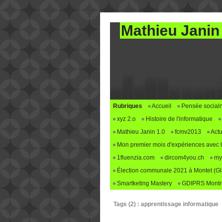
Mathieu Janin
Rubriques
Accueil
Pensée social
xyz 2.o
Histoire de l'informatique
Mathieu Janin 1.0
fcmv2013
Actu
Mon premier mois d'expériences avec le 
1fluenzia.com
dircom4you.ch
my
Élection communale 2021 à Montet (G
Smartketing Mastery
GDIPRS Montre
Tags (2) : apprentissage informatique