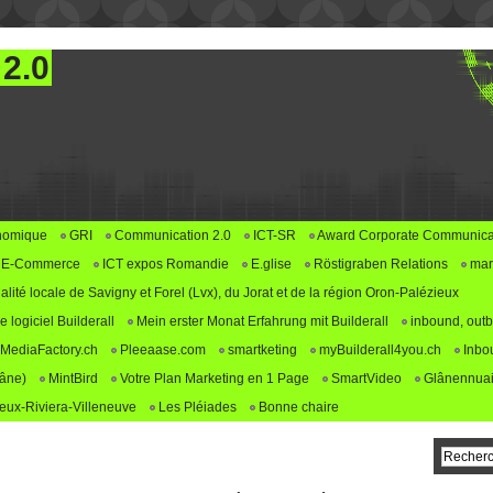
 2.0
nomique
GRI
Communication 2.0
ICT-SR
Award Corporate Communica
E-Commerce
ICT expos Romandie
E.glise
Röstigraben Relations
mar
alité locale de Savigny et Forel (Lvx), du Jorat et de la région Oron-Palézieux
logiciel Builderall
Mein erster Monat Erfahrung mit Builderall
inbound, outb
MediaFactory.ch
Pleeaase.com
smartketing
myBuilderall4you.ch
Inbo
lâne)
MintBird
Votre Plan Marketing en 1 Page
SmartVideo
Glânennuai
ux-Riviera-Villeneuve
Les Pléiades
Bonne chaire