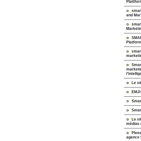
Plattfo
smar
and Mar
smart
Marketi
SMAR
Platfor
smart
marketi
Smart
marketi
l'intelli
Le s
EMJI
Smar
Smar
Le si
médias 
Pleea
agence 