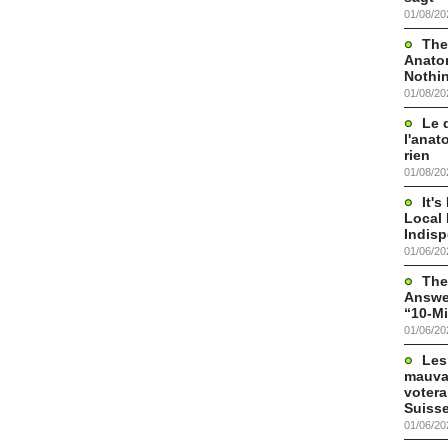
01/08/20
The
Anato
Nothi
01/08/20
Le 
l'anat
rien
01/08/20
It'
Local 
Indis
01/06/20
The
Answer
“10-Mi
01/06/20
Les
mauva
votera
Suisse
01/06/20