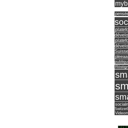
mybu
pensé
soc
platef
dévelo
platef
dévelo
Suisse
pleea
publiqu
Röstig
sm
sm
sma
social
Switzer
Videom