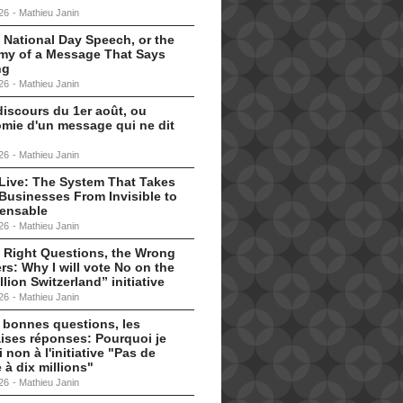
26
-
Mathieu Janin
 National Day Speech, or the
my of a Message That Says
ng
26
-
Mathieu Janin
discours du 1er août, ou
omie d'un message qui ne dit
26
-
Mathieu Janin
s Live: The System That Takes
Businesses From Invisible to
pensable
26
-
Mathieu Janin
 Right Questions, the Wrong
s: Why I will vote No on the
llion Switzerland” initiative
26
-
Mathieu Janin
 bonnes questions, les
ises réponses: Pourquoi je
i non à l'initiative "Pas de
 à dix millions"
26
-
Mathieu Janin