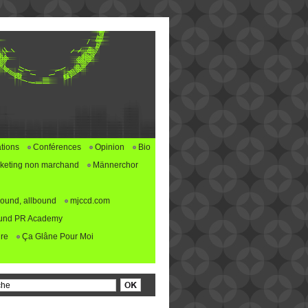
tions
Conférences
Opinion
Bio
keting non marchand
Männerchor
ound, allbound
mjccd.com
und PR Academy
re
Ça Glâne Pour Moi