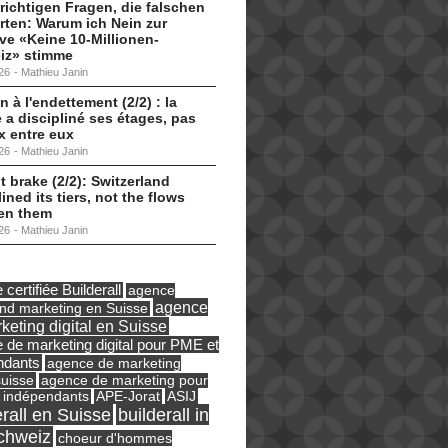
 richtigen Fragen, die falschen
ten: Warum ich Nein zur
tive «Keine 10-Millionen-
iz» stimme
26
-
Mathieu Janin
n à l'endettement (2/2) : la
 a discipliné ses étages, pas
ux entre eux
26
-
Mathieu Janin
t brake (2/2): Switzerland
lined its tiers, not the flows
en them
26
-
Mathieu Janin
certifiée Builderall
agence
agence
und marketing en Suisse
keting digital en Suisse
 de marketing digital pour PME et
ndants
agence de marketing
suisse
agence de marketing pour
ASIJ
 indépendants
APE-Jorat
erall en Suisse
builderall in
chweiz
choeur d'hommes