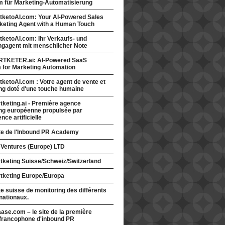
rm für Marketing-Automatisierung
tketoAI.com: Your AI-Powered Sales
keting Agent with a Human Touch
ketoAI.com: Ihr Verkaufs- und
ngagent mit menschlicher Note
TKETER.ai: AI-Powered SaaS
m for Marketing Automation
ketoAI.com : Votre agent de vente et
ng doté d'une touche humaine
keting.ai - Première agence
ng européenne propulsée par
gence artificielle
ite de l'Inbound PR Academy
 Ventures (Europe) LTD
tketing Suisse/Schweiz/Switzerland
tketing Europe/Europa
te suisse de monitoring des différents
nationaux.
ase.com – le site de la première
francophone d'inbound PR