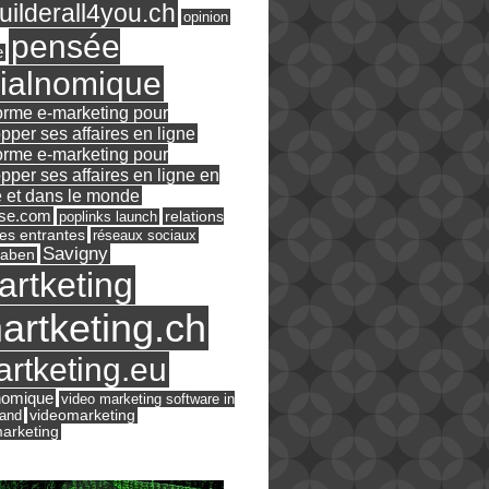
ilderall4you.ch
opinion
pensée
e
ialnomique
orme e-marketing pour
pper ses affaires en ligne
orme e-marketing pour
pper ses affaires en ligne en
 et dans le monde
ase.com
relations
poplinks launch
es entrantes
réseaux sociaux
Savigny
raben
artketing
artketing.ch
rtketing.eu
nomique
video marketing software in
land
videomarketing
arketing