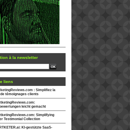
tion à la newsletter
e liens
etingReviews.com : Simplifiez la
 de témoignages clients
tketingReviews.com:
ewertungen leicht gemacht
tketingReviews.com: Simplifying
r Testimonial Collection
TKETER.ai: KI-gestützte SaaS-