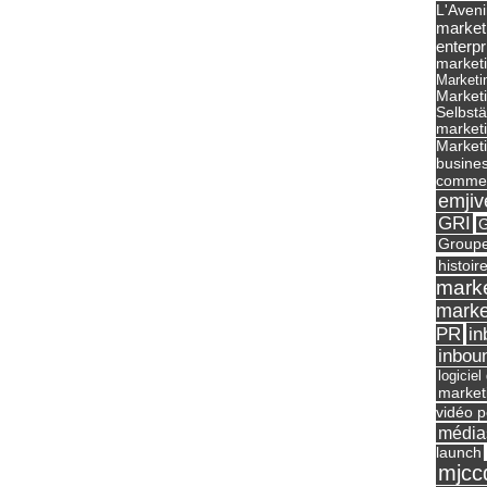
L'Aveni
market
enterpr
marketi
Marketi
Market
Selbst
marketi
Marketi
busines
commer
emjiv
GRI
G
Groupe
histoir
marke
marke
in
PR
inbou
logicie
market
vidéo p
média
launch
mjcc