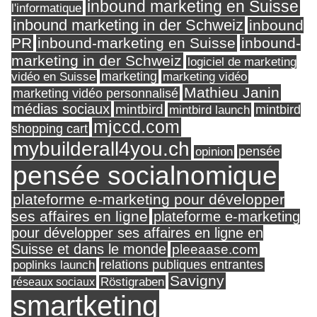
inbound marketing en Suisse
l'informatique
inbound marketing in der Schweiz
inbound
PR
inbound-marketing en Suisse
inbound-
marketing in der Schweiz
logiciel de marketing
marketing
vidéo en Suisse
marketing vidéo
Mathieu Janin
marketing vidéo personnalisé
médias sociaux
mintbird
mintbird launch
mintbird
mjccd.com
shopping cart
mybuilderall4you.ch
pensée
opinion
pensée socialnomique
plateforme e-marketing pour développer
ses affaires en ligne
plateforme e-marketing
pour développer ses affaires en ligne en
Suisse et dans le monde
pleeaase.com
relations publiques entrantes
poplinks launch
Savigny
réseaux sociaux
Röstigraben
smartketing