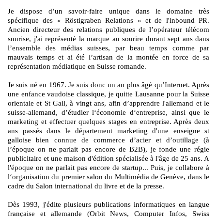
Je dispose d’un savoir-faire unique dans le domaine très
spécifique des « Röstigraben Relations » et de l'inbound PR.
Ancien directeur des relations publiques de l’opérateur télécom
sunrise, j'ai représenté la marque au sourire durant sept ans dans
l’ensemble des médias suisses, par beau temps comme par
mauvais temps et ai été l’artisan de la montée en force de sa
représentation médiatique en Suisse romande.
Je suis né en 1967. Je suis donc un an plus âgé qu’Internet. Après
une enfance vaudoise classique, je quitte Lausanne pour la Suisse
orientale et St Gall, à vingt ans, afin d’apprendre l'allemand et le
suisse-allemand, d’étudier l‘économie d‘entreprise, ainsi que le
marketing et effectuer quelques stages en entreprise. Après deux
ans passés dans le département marketing d'une enseigne st
galloise bien connue de commerce d’acier et d’outillage (à
l’époque on ne parlait pas encore de B2B), je fonde une régie
publicitaire et une maison d'édition spécialisée à l'âge de 25 ans. A
l'époque on ne parlait pas encore de startup... Puis, je collabore à
l‘organisation du premier salon du Multimédia de Genève, dans le
cadre du Salon international du livre et de la presse.
Dès 1993, j'édite plusieurs publications informatiques en langue
française et allemande (Orbit News, Computer Infos, Swiss