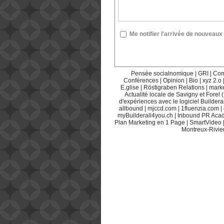
Me notifier l'arrivée de nouvea
Pensée socialnomique
|
GRI
|
Com
Conférences
|
Opinion
|
Bio
|
xyz 2.o
E.glise
|
Röstigraben Relations
|
mark
Actualité locale de Savigny et Forel 
d'expériences avec le logiciel Builderal
allbound
|
mjccd.com
|
1fluenzia.com
|
myBuilderall4you.ch
|
Inbound PR Aca
Plan Marketing en 1 Page
|
SmartVideo
Montreux-Rivie