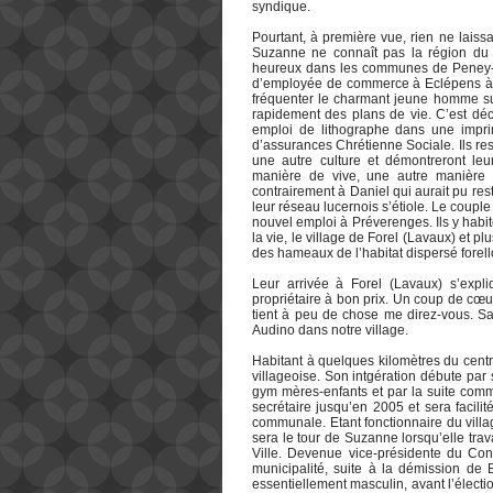
syndique.
Pourtant, à première vue, rien ne laissa
Suzanne ne connaît pas la région du 
heureux dans les communes de Peney-de
d’employée de commerce à Eclépens à 
fréquenter le charmant jeune homme su
rapidement des plans de vie. C’est déc
emploi de lithographe dans une impr
d’assurances Chrétienne Sociale. Ils res
une autre culture et démontreront leur
manière de vive, une autre manière
contrairement à Daniel qui aurait pu res
leur réseau lucernois s’étiole. Le coupl
nouvel emploi à Préverenges. Ils y habi
la vie, le village de Forel (Lavaux) et p
des hameaux de l’habitat dispersé forell
Leur arrivée à Forel (Lavaux) s’expl
propriétaire à bon prix. Un coup de cœur
tient à peu de chose me direz-vous. San
Audino dans notre village.
Habitant à quelques kilomètres du centr
villageoise. Son intgération débute p
gym mères-enfants et par la suite comm
secrétaire jusqu’en 2005 et sera facili
communale. Etant fonctionnaire du villa
sera le tour de Suzanne lorsqu’elle trava
Ville. Devenue vice-présidente du Co
municipalité, suite à la démission de 
essentiellement masculin, avant l’élect