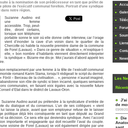
er suite à la nomination de son prédécesseur en tant que préfet de
Accue
 pilote de l’exécutif communal forellois. Portrait d’une syndique
 dans notre région.
Galer
Suzanne Audino est
Télé
une femme
accessible. Trop, peut-
Foru
être, diront certains,
lorsque son téléphone
Soume
portable sonne le soir où elle donne cette interview, car l’orage
vient d’inonder la cave d’un voisin dans le quartier de la
Lien
Chercotte où habite la nouvelle première dame de la commune
de Forel (Lavaux). « Dans ce genre de situation », m’explique-t-
Cont
elle, « bon nombre d’habitants viennent directement interpeler
la syndique ». Bizarre-me dis-je. Moi j’aurais d’abord appelé les
Newsl
re.
t son remplacement par une femme à la tête de l’exécutif communal
umoriste romand Karim Slama, lorsqu’il rédigeait le script du dernier
Föröl – Berceau de la civilisation… », personne n’aurait imaginé,
Les N
n abandonne son rôle de syndic si bien incarné, quelques semaines
ions communales, en faisant voix égales avec la nouvelle future
Récent
nseil d’Etat dans le district de Lavaux-Oron.
J'a
es, Suzanne Audino aurait pu prétendre à la syndicature d’entrée de
de mon
epte du dialogue et du consensus. L’un de ses collègues « vient
03/08/20
e lui laisse la place, avant que son employeur refuse de le laisser
ge politique déjà très conséquente en tant que député au Grand
Die
d sa décision. Ce sera elle qui deviendra syndique. Avec l’accord
on importante et engageante qui doit recueillir l’aval du couple.
Anatom
ne voisine de Forel (Lavaux) se voit également dirigée par une
sagt