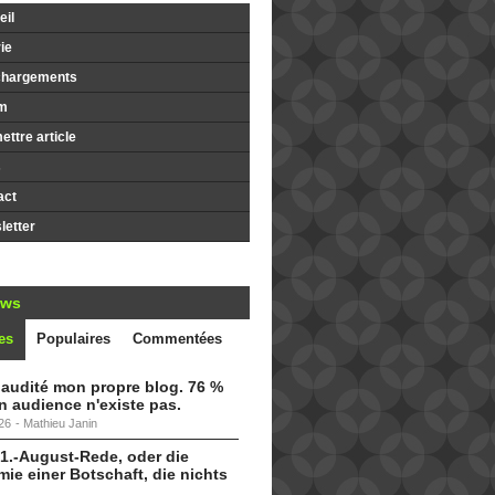
il
ie
chargements
m
ttre article
s
act
etter
ews
es
Populaires
Commentées
i audité mon propre blog. 76 %
 audience n'existe pas.
26
-
Mathieu Janin
 1.-August-Rede, oder die
ie einer Botschaft, die nichts