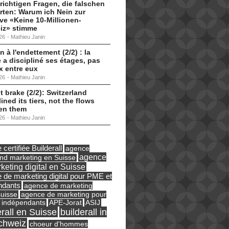
 richtigen Fragen, die falschen
ten: Warum ich Nein zur
tive «Keine 10-Millionen-
iz» stimme
26
-
Mathieu Janin
n à l'endettement (2/2) : la
 a discipliné ses étages, pas
ux entre eux
26
-
Mathieu Janin
t brake (2/2): Switzerland
lined its tiers, not the flows
en them
26
-
Mathieu Janin
certifiée Builderall
agence
agence
und marketing en Suisse
keting digital en Suisse
 de marketing digital pour PME et
ndants
agence de marketing
suisse
agence de marketing pour
ASIJ
 indépendants
APE-Jorat
erall en Suisse
builderall in
chweiz
choeur d'hommes