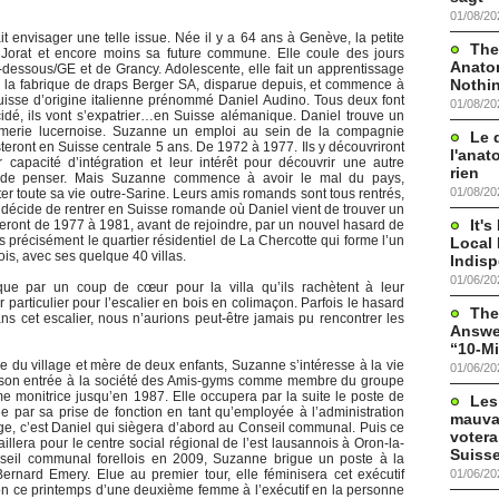
01/08/20
it envisager une telle issue. Née il y a 64 ans à Genève, la petite
The
Jorat et encore moins sa future commune. Elle coule des jours
Anato
ssous/GE et de Grancy. Adolescente, elle fait un apprentissage
Nothi
la fabrique de draps Berger SA, disparue depuis, et commence à
isse d’origine italienne prénommé Daniel Audino. Tous deux font
01/08/20
idé, ils vont s’expatrier…en Suisse alémanique. Daniel trouve un
imerie lucernoise. Suzanne un emploi au sein de la compagnie
Le 
teront en Suisse centrale 5 ans. De 1972 à 1977. Ils y découvriront
l'anat
 capacité d’intégration et leur intérêt pour découvrir une autre
rien
 de penser. Mais Suzanne commence à avoir le mal du pays,
01/08/20
ter toute sa vie outre-Sarine. Leurs amis romands sont tous rentrés,
e décide de rentrer en Suisse romande où Daniel vient de trouver un
It'
teront de 1977 à 1981, avant de rejoindre, par un nouvel hasard de
lus précisément le quartier résidentiel de La Chercotte qui forme l’un
Local 
ois, avec ses quelque 40 villas.
Indis
01/06/20
ique par un coup de cœur pour la villa qu’ils rachètent à leur
 particulier pour l’escalier en bois en colimaçon. Parfois le hasard
The
s cet escalier, nous n’aurions peut-être jamais pu rencontrer les
Answer
“10-Mi
e du village et mère de deux enfants, Suzanne s’intéresse à la vie
01/06/20
ar son entrée à la société des Amis-gyms comme membre du groupe
e monitrice jusqu’en 1987. Elle occupera par la suite le poste de
Les
tée par sa prise de fonction en tant qu’employée à l’administration
mauva
ge, c’est Daniel qui siègera d’abord au Conseil communal. Puis ce
votera
illera pour le centre social régional de l’est lausannois à Oron-la-
Suisse
nseil communal forellois en 2009, Suzanne brigue un poste à la
01/06/20
Bernard Emery. Elue au premier tour, elle féminisera cet exécutif
ion ce printemps d’une deuxième femme à l’exécutif en la personne