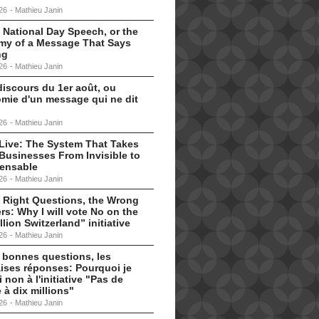
26
-
Mathieu Janin
 National Day Speech, or the
my of a Message That Says
ng
26
-
Mathieu Janin
discours du 1er août, ou
omie d'un message qui ne dit
26
-
Mathieu Janin
s Live: The System That Takes
Businesses From Invisible to
pensable
26
-
Mathieu Janin
 Right Questions, the Wrong
s: Why I will vote No on the
llion Switzerland” initiative
26
-
Mathieu Janin
 bonnes questions, les
ises réponses: Pourquoi je
i non à l'initiative "Pas de
 à dix millions"
26
-
Mathieu Janin