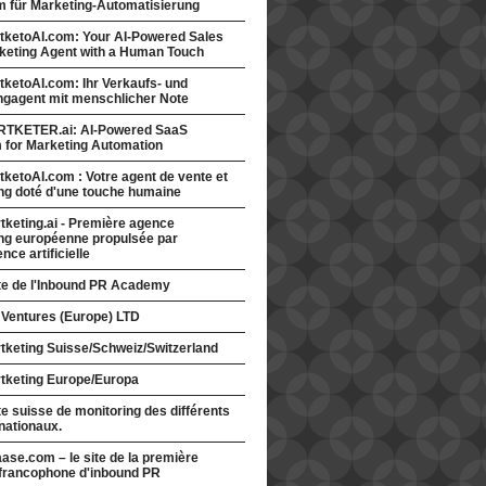
rm für Marketing-Automatisierung
tketoAI.com: Your AI-Powered Sales
keting Agent with a Human Touch
ketoAI.com: Ihr Verkaufs- und
ngagent mit menschlicher Note
TKETER.ai: AI-Powered SaaS
m for Marketing Automation
ketoAI.com : Votre agent de vente et
ng doté d'une touche humaine
keting.ai - Première agence
ng européenne propulsée par
gence artificielle
ite de l'Inbound PR Academy
 Ventures (Europe) LTD
tketing Suisse/Schweiz/Switzerland
tketing Europe/Europa
te suisse de monitoring des différents
nationaux.
ase.com – le site de la première
francophone d'inbound PR