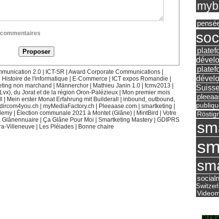
mybu
pensé
soc
ux commentaires
platef
dévelo
platef
munication 2.0
|
ICT-SR
|
Award Corporate Communications
|
dévelo
|
Histoire de l'informatique
|
E-Commerce
|
ICT expos Romandie
|
eting non marchand
|
Männerchor
|
Mathieu Janin 1.0
|
fcmv2013
|
Suisse
(Lvx), du Jorat et de la région Oron-Palézieux
|
Mon premier mois
pleea
l
|
Mein erster Monat Erfahrung mit Builderall
|
inbound, outbound,
publiqu
dircom4you.ch
|
myMediaFactory.ch
|
Pleeaase.com
|
smartketing
|
demy
|
Élection communale 2021 à Montet (Glâne)
|
MintBird
|
Votre
Röstig
|
Glânennuaire
|
Ça Glâne Pour Moi
|
Smartketing Mastery
|
GDIPRS
sm
ra-Villeneuve
|
Les Pléiades
|
Bonne chaire
sm
sma
social
Switzer
Videom