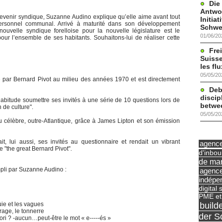
Die
Antwor
evenir syndique, Suzanne Audino explique qu’elle aime avant tout
Initia
personnel communal. Arrivé à maturité dans son développement
Schwe
 nouvelle syndique forelloise pour la nouvelle législature est le
01/06/20
pour l’ensemble de ses habitants. Souhaitons-lui de réaliser cette
Frei
Suisse
les fl
05/05/20
é par Bernard Pivot au milieu des années 1970 et est directement
Deb
discip
 l'habitude soumettre ses invités à une série de 10 questions lors de
betwe
 de culture".
05/05/20
célèbre, outre-Atlantique, grâce à James Lipton et son émission
it, lui aussi, ses invités au questionnaire et rendait un vibrant
agence 
"the great Bernard Pivot".
d'inbo
de mar
mpli par Suzanne Audino :
agence
indépe
digital 
PME et
build
uie et les vagues
rage, le tonnerre
der S
ri ? -aucun…peut-être le mot « e-----és »