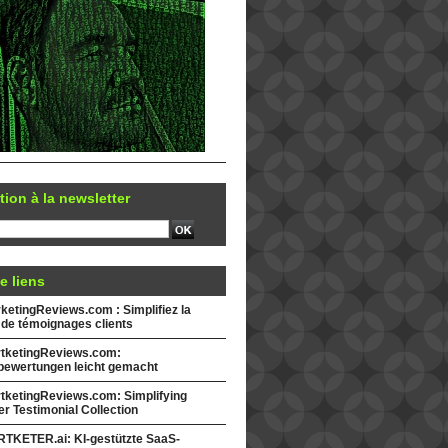
tion à la newsletter
e liens
etingReviews.com : Simplifiez la
 de témoignages clients
tketingReviews.com:
ewertungen leicht gemacht
tketingReviews.com: Simplifying
r Testimonial Collection
TKETER.ai: KI-gestützte SaaS-