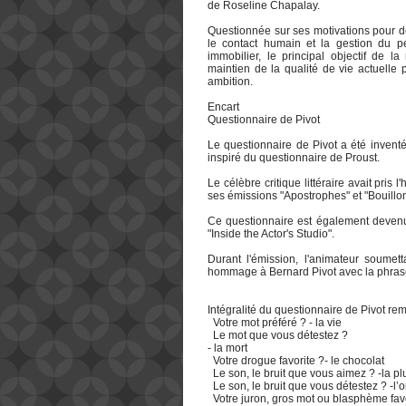
de Roseline Chapalay.
Questionnée sur ses motivations pour d
le contact humain et la gestion du 
immobilier, le principal objectif de la
maintien de la qualité de vie actuelle 
ambition.
Encart
Questionnaire de Pivot
Le questionnaire de Pivot a été invent
inspiré du questionnaire de Proust.
Le célèbre critique littéraire avait pris
ses émissions "Apostrophes" et "Bouillon
Ce questionnaire est également devenu 
"Inside the Actor's Studio".
Durant l'émission, l'animateur soumetta
hommage à Bernard Pivot avec la phrase 
Intégralité du questionnaire de Pivot re
Votre mot préféré ? - la vie
Le mot que vous détestez ?
- la mort
Votre drogue favorite ?- le chocolat
Le son, le bruit que vous aimez ? -la pl
Le son, le bruit que vous détestez ? -l’o
Votre juron, gros mot ou blasphème favo