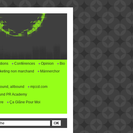
tions
Conférences
Opinion
Bio
keting non marchand
Männerchor
ound, allbound
mjccd.com
und PR Academy
re
Ça Glâne Pour Moi