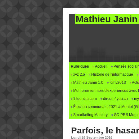
Mathieu Janin
Rubriques
Accueil
Pensée social
xyz 2.o
Histoire de l'informatique
Mathieu Janin 1.0
fcmv2013
Actu
Mon premier mois d'expériences avec le 
1fluenzia.com
dircom4you.ch
my
Élection communale 2021 à Montet (G
Smartketing Mastery
GDIPRS Montre
Parfois, le hasa
Lundi 26 Septembre 2016