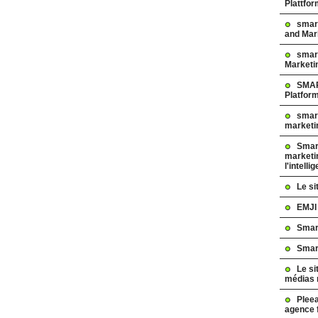
Plattfo
smar
and Mar
smart
Marketi
SMAR
Platfor
smart
marketi
Smart
marketi
l'intelli
Le s
EMJI
Smar
Smar
Le si
médias 
Pleea
agence 