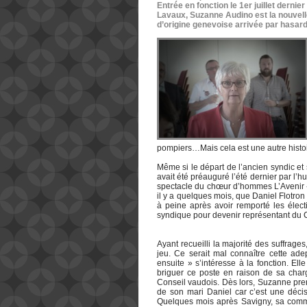
Entrée en fonction le 1er juillet derni
Lavaux, Suzanne Audino est la nouvelle
d’origine genevoise arrivée par hasard
pompiers…Mais cela est une autre histoi
Même si le départ de l’ancien syndic e
avait été préauguré l’été dernier par l’h
spectacle du chœur d’hommes L’Avenir « 
il y a quelques mois, que Daniel Flotro
à peine après avoir remporté les élect
syndique pour devenir représentant du Co
Ayant recueilli la majorité des suffrag
jeu. Ce serait mal connaître cette ad
ensuite » s’intéresse à la fonction. Ell
briguer ce poste en raison de sa char
Conseil vaudois. Dès lors, Suzanne pren
de son mari Daniel car c’est une décisi
Quelques mois après Savigny, sa commu