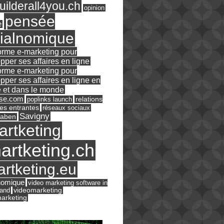
ilderall4you.ch
opinion
pensée
e
ialnomique
orme e-marketing pour
pper ses affaires en ligne
orme e-marketing pour
pper ses affaires en ligne en
 et dans le monde
ase.com
relations
poplinks launch
es entrantes
réseaux sociaux
Savigny
raben
artketing
artketing.ch
rtketing.eu
nomique
video marketing software in
land
videomarketing
arketing