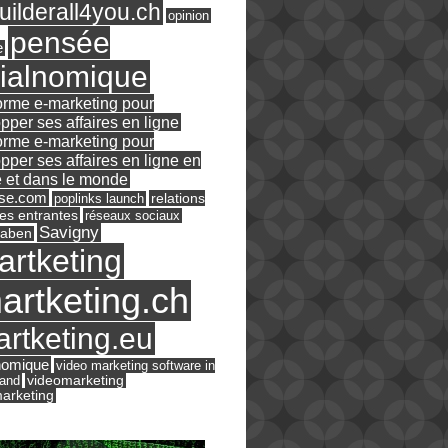
ilderall4you.ch
opinion
pensée
e
ialnomique
orme e-marketing pour
pper ses affaires en ligne
orme e-marketing pour
pper ses affaires en ligne en
 et dans le monde
ase.com
relations
poplinks launch
es entrantes
réseaux sociaux
Savigny
raben
artketing
artketing.ch
rtketing.eu
nomique
video marketing software in
land
videomarketing
arketing