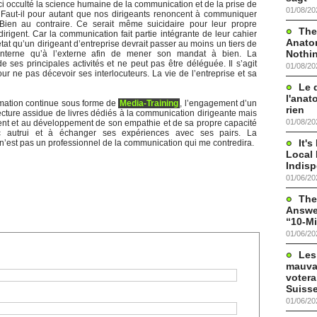
ici occulté la science humaine de la communication et de la prise de
01/08/20
. Faut-il pour autant que nos dirigeants renoncent à communiquer
 Bien au contraire. Ce serait même suicidaire pour leur propre
The
s dirigent. Car la communication fait partie intégrante de leur cahier
Anato
tat qu’un dirigeant d’entreprise devrait passer au moins un tiers de
Nothi
nterne qu’à l’externe afin de mener son mandat à bien. La
ses principales activités et ne peut pas être déléguée. Il s’agit
01/08/20
our ne pas décevoir ses interlocuteurs. La vie de l’entreprise et sa
Le 
l'anat
rmation continue sous forme de
Media-Training
, l’engagement d’un
rien
lecture assidue de livres dédiés à la communication dirigeante mais
01/08/20
ent et au développement de son empathie et de sa propre capacité
 autrui et à échanger ses expériences avec ses pairs. La
It'
 n’est pas un professionnel de la communication qui me contredira.
Local 
Indis
01/06/20
The
Answer
“10-Mi
01/06/20
Les
mauva
votera
Suisse
01/06/20