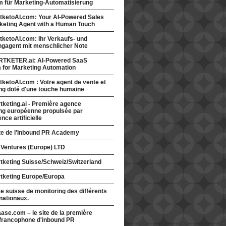
rm für Marketing-Automatisierung
tketoAI.com: Your AI-Powered Sales
keting Agent with a Human Touch
ketoAI.com: Ihr Verkaufs- und
ngagent mit menschlicher Note
TKETER.ai: AI-Powered SaaS
m for Marketing Automation
ketoAI.com : Votre agent de vente et
ng doté d'une touche humaine
keting.ai - Première agence
ng européenne propulsée par
gence artificielle
ite de l'Inbound PR Academy
 Ventures (Europe) LTD
tketing Suisse/Schweiz/Switzerland
tketing Europe/Europa
te suisse de monitoring des différents
nationaux.
ase.com – le site de la première
francophone d'inbound PR