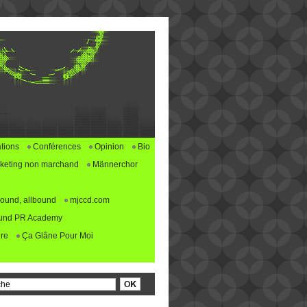
tions
Conférences
Opinion
Bio
keting non marchand
Männerchor
ound, allbound
mjccd.com
und PR Academy
re
Ça Glâne Pour Moi