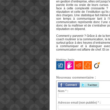
en gestion d’entreprise, elles ont jusqu’
parole écrite ou orale de leurs cursus
face à cette complexité croissante ?
réputation et celle de l’institution qu’il
des charges. Une statistique fait même é
son temps à communiquer tant à l’i
communication représente donc l’une de 
donc de la maîtriser et de s’entraîner p
réputation en dépend.
Comment y parvenir ? Grâce à de la fo
coach routinier à la communication, la 
surtout grâce à des heures d’entrainem
à communiquer et à dialoguer avec
communication est affaire de chef. Et ce
Mathieu Janin
Nouveau commentaire :
Nom * :
Adresse email (non publiée) * :