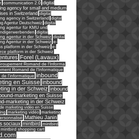
digital
r
communication 2.0
ing agency for small and medium
ises in Switzerland
digital
ng agency in Switzerland
digital
ng Agentur Deutschweiz
digital
ing agentur für KMU und
ändigerwerbenden
digital
ng agentur in der Schweiz
digital
e-
ng Agentur in der Schweiz
s platform in der Schweiz
e-
ce platform in der Schweiz
Forel (Lavaux)
entures
roupement Romand de l'Informa
ment Romand de l'Informatique
inbound
e de l'informatique
ting en Suisse
inbound
ting in der Schweiz
inbound
bound-marketing en Suisse
nd-marketing in der Schweiz
l de marketing vidéo en Suisse
ing
marketing
marketing vidéo
Mathieu Janin
ersonnalisé
s sociaux
mintbird
mintbird
mintbird shopping cart
d.com