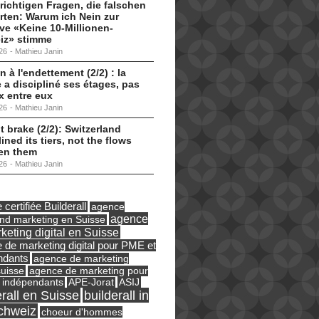
 richtigen Fragen, die falschen
ten: Warum ich Nein zur
tive «Keine 10-Millionen-
iz» stimme
26
-
Mathieu Janin
n à l'endettement (2/2) : la
 a discipliné ses étages, pas
ux entre eux
26
-
Mathieu Janin
t brake (2/2): Switzerland
lined its tiers, not the flows
en them
26
-
Mathieu Janin
certifiée Builderall
agence
agence
und marketing en Suisse
keting digital en Suisse
 de marketing digital pour PME et
ndants
agence de marketing
suisse
agence de marketing pour
ASIJ
 indépendants
APE-Jorat
erall en Suisse
builderall in
chweiz
choeur d'hommes