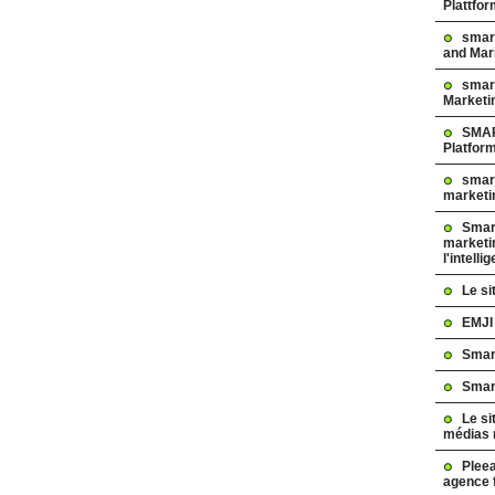
Plattfo
smar
and Mar
smart
Marketi
SMAR
Platfor
smart
marketi
Smart
marketi
l'intelli
Le s
EMJI
Smar
Smar
Le si
médias 
Pleea
agence 