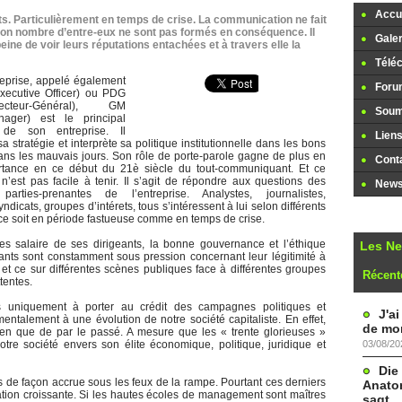
Accue
ts. Particulièrement en temps de crise. La communication ne fait
 bon nombre d’entre-eux ne sont pas formés en conséquence. Il
Galer
ine de voir leurs réputations entachées et à travers elle la
Télé
reprise, appelé également
Foru
xecutive Officer) ou PDG
Directeur-Général), GM
Soume
ager) est le principal
 de son entreprise. Il
Lien
a stratégie et interprète sa politique institutionnelle dans les bons
ns les mauvais jours. Son rôle de porte-parole gagne de plus en
Cont
rtance en ce début du 21è siècle du tout-communiquant. Et ce
n’est pas facile à tenir. Il s’agit de répondre aux questions des
Newsl
arties-prenantes de l’entreprise. Analystes, journalistes,
ndicats, groupes d’intérets, tous s’intéressent à lui selon différents
ue ce soit en période fastueuse comme en temps de crise.
es salaire de ses dirigeants, la bonne gouvernance et l’éthique
Les N
ants sont constamment sous pression concernant leur légitimité à
n et ce sur différentes scènes publiques face à différentes groupes
Récent
tentes.
s uniquement à porter au crédit des campagnes politiques et
J'a
ntalement à une évolution de notre société capitaliste. En effet,
de mon
ien que de par le passé. A mesure que les « trente glorieuses »
03/08/20
otre société envers son élite économique, politique, juridique et
Die
ts de façon accrue sous les feux de la rampe. Pourtant ces derniers
Anatom
ation croissante. Si les hautes écoles de management sont maîtres
sagt