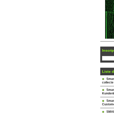
Inscrip
Liste d
Smark
collecte
Smar
Kundenb
Smar
Custome
SMAR