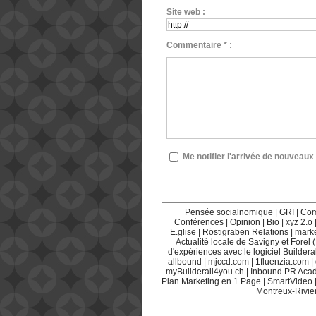
Site web :
Commentaire * :
Me notifier l'arrivée de nouvea
Pensée socialnomique
|
GRI
|
Com
Conférences
|
Opinion
|
Bio
|
xyz 2.o
E.glise
|
Röstigraben Relations
|
mark
Actualité locale de Savigny et Forel 
d'expériences avec le logiciel Builderal
allbound
|
mjccd.com
|
1fluenzia.com
|
myBuilderall4you.ch
|
Inbound PR Aca
Plan Marketing en 1 Page
|
SmartVideo
Montreux-Rivie