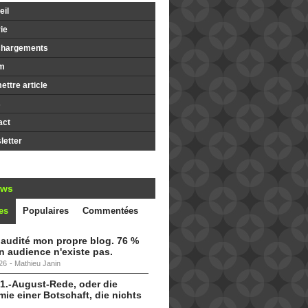
il
ie
chargements
m
ttre article
s
act
etter
ews
es
Populaires
Commentées
i audité mon propre blog. 76 %
 audience n'existe pas.
26
-
Mathieu Janin
 1.-August-Rede, oder die
ie einer Botschaft, die nichts