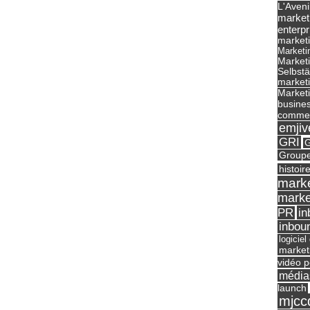
L'Aveni
market
enterpr
marketi
Marketi
Market
Selbst
marketi
Marketi
busines
commer
emjiv
GRI
G
Groupe
histoir
marke
marke
in
PR
inbou
logicie
market
vidéo p
média
launch
mjcc