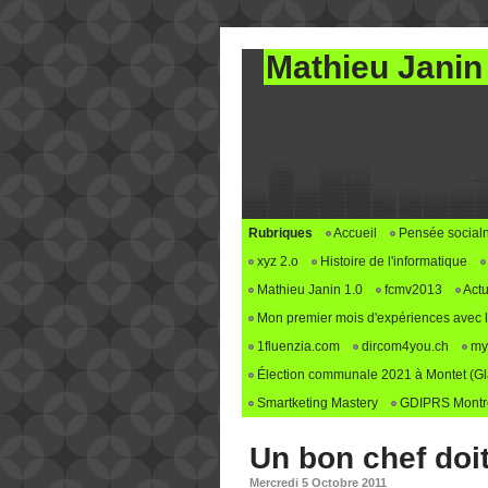
Mathieu Janin
Rubriques
Accueil
Pensée social
xyz 2.o
Histoire de l'informatique
Mathieu Janin 1.0
fcmv2013
Actu
Mon premier mois d'expériences avec le 
1fluenzia.com
dircom4you.ch
my
Élection communale 2021 à Montet (G
Smartketing Mastery
GDIPRS Montre
Un bon chef doi
Mercredi 5 Octobre 2011