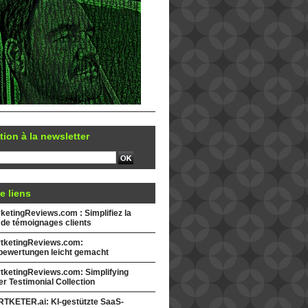
tion à la newsletter
e liens
etingReviews.com : Simplifiez la
 de témoignages clients
tketingReviews.com:
ewertungen leicht gemacht
tketingReviews.com: Simplifying
r Testimonial Collection
TKETER.ai: KI-gestützte SaaS-