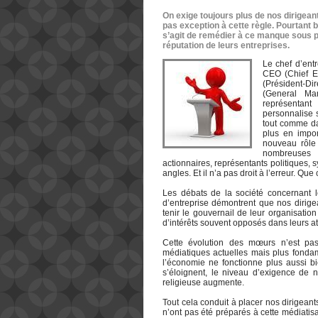
On exige toujours plus de nos dirigean
pas exception à cette règle. Pourtant
s’agit de remédier à ce manque sous pe
réputation de leurs entreprises.
Le chef d’ent
CEO (Chief E
(Président-
(General Man
représentant
personnalise s
tout comme da
plus en impo
nouveau rôle 
nombreuses p
actionnaires, représentants politiques, sy
angles. Et il n’a pas droit à l’erreur. Q
Les débats de la société concernant l
d’entreprise démontrent que nos dirige
tenir le gouvernail de leur organisatio
d’intérêts souvent opposés dans leurs at
Cette évolution des mœurs n’est pa
médiatiques actuelles mais plus fondame
l’économie ne fonctionne plus aussi b
s’éloignent, le niveau d’exigence de n
religieuse augmente.
Tout cela conduit à placer nos dirigean
n’ont pas été préparés à cette médiatis