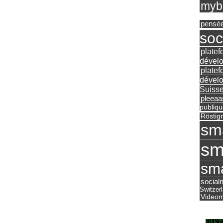
mybu
pensé
soc
platef
dévelo
platef
dévelo
Suisse
pleea
publiqu
Röstig
sm
sm
sma
social
Switzer
Videom