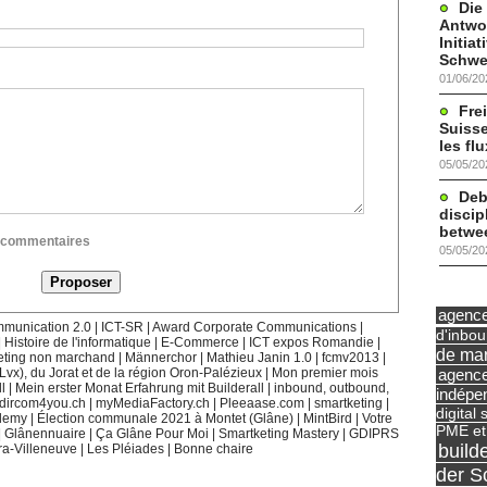
Die
Antwor
Initia
Schwe
01/06/20
Frei
Suisse
les fl
05/05/20
Deb
discip
betwe
ux commentaires
05/05/20
agence 
munication 2.0
|
ICT-SR
|
Award Corporate Communications
|
d'inbo
|
Histoire de l'informatique
|
E-Commerce
|
ICT expos Romandie
|
de mar
eting non marchand
|
Männerchor
|
Mathieu Janin 1.0
|
fcmv2013
|
agence
(Lvx), du Jorat et de la région Oron-Palézieux
|
Mon premier mois
l
|
Mein erster Monat Erfahrung mit Builderall
|
inbound, outbound,
indépe
dircom4you.ch
|
myMediaFactory.ch
|
Pleeaase.com
|
smartketing
|
digital 
demy
|
Élection communale 2021 à Montet (Glâne)
|
MintBird
|
Votre
PME et
|
Glânennuaire
|
Ça Glâne Pour Moi
|
Smartketing Mastery
|
GDIPRS
build
ra-Villeneuve
|
Les Pléiades
|
Bonne chaire
der S