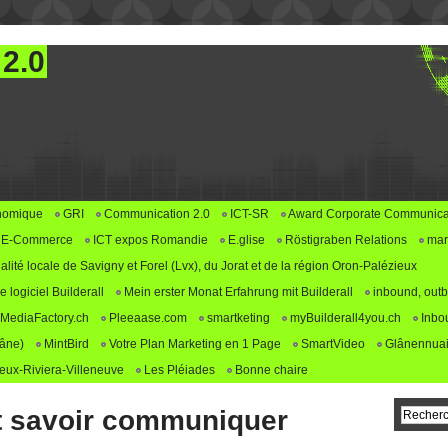
 2.0
nomique
GRI
Communication 2.0
ICT-SR
Award Corporate Communica
E-Commerce
ICT expos Romandie
E.glise
Röstigraben Relations
mar
alité locale de Savigny et Forel (Lvx), du Jorat et de la région Oron-Palézieux
logiciel Builderall
Mein erster Monat Erfahrung mit Builderall
inbound, outb
MediaFactory.ch
Pleeaase.com
smartketing
myBuilderall4you.ch
Inbo
lâne)
MintBird
Votre Plan Marketing en 1 Page
SmartVideo
Glânennuai
ux-Riviera-Villeneuve
Les Pléiades
Bonne chaire
t savoir communiquer