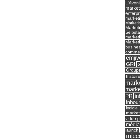
L'Aveni
market
enterpr
marketi
Marketi
Market
Selbst
marketi
Marketi
busines
commer
emjiv
GRI
G
Groupe
histoir
marke
marke
in
PR
inbou
logicie
market
vidéo p
média
launch
mjcc