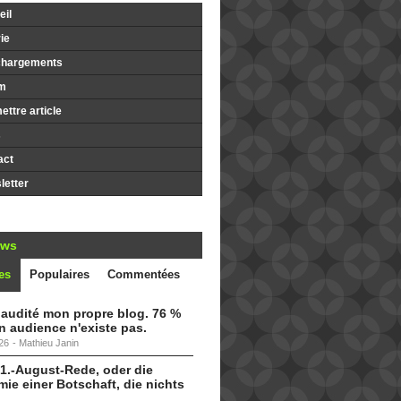
il
ie
chargements
m
ttre article
s
act
etter
ews
es
Populaires
Commentées
i audité mon propre blog. 76 %
 audience n'existe pas.
26
-
Mathieu Janin
 1.-August-Rede, oder die
ie einer Botschaft, die nichts