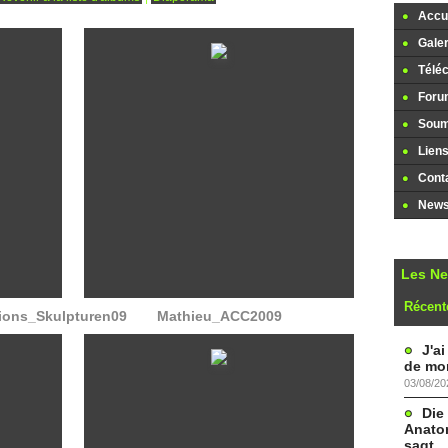
Accue
Galer
Télé
Foru
Soume
Lien
Cont
Newsl
Les N
Récent
ons_Skulpturen09
Mathieu_ACC2009
J'a
de mon
03/08/20
Die
Anatom
sagt