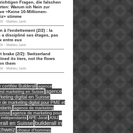
 richtigen Fragen, die falschen
ten: Warum ich Nein zur
tive «Keine 10-Millionen-
iz» stimme
26
-
Mathieu Janin
n à l'endettement (2/2) : la
 a discipliné ses étages, pas
ux entre eux
26
-
Mathieu Janin
t brake (2/2): Switzerland
lined its tiers, not the flows
en them
26
-
Mathieu Janin
certifiée Builderall
agence
agence
und marketing en Suisse
keting digital en Suisse
 de marketing digital pour PME et
ndants
agence de marketing
suisse
agence de marketing pour
ASIJ
 indépendants
APE-Jorat
erall en Suisse
builderall in
chweiz
choeur d'hommes