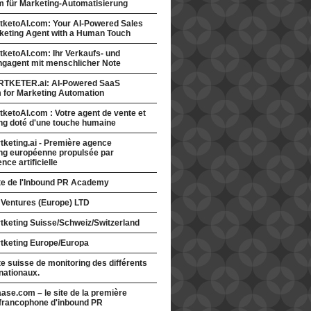
rm für Marketing-Automatisierung
tketoAI.com: Your AI-Powered Sales
keting Agent with a Human Touch
ketoAI.com: Ihr Verkaufs- und
ngagent mit menschlicher Note
TKETER.ai: AI-Powered SaaS
m for Marketing Automation
ketoAI.com : Votre agent de vente et
ng doté d'une touche humaine
keting.ai - Première agence
ng européenne propulsée par
gence artificielle
ite de l'Inbound PR Academy
 Ventures (Europe) LTD
tketing Suisse/Schweiz/Switzerland
tketing Europe/Europa
te suisse de monitoring des différents
nationaux.
ase.com – le site de la première
francophone d'inbound PR