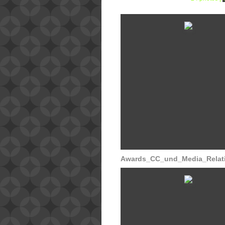
Awards_CC_und_Media_Relati