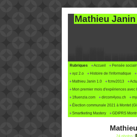
Mathieu Janin
Rubriques
Accueil
Pensée social
xyz 2.o
Histoire de l'informatique
Mathieu Janin 1.0
fcmv2013
Actu
Mon premier mois d'expériences avec le 
1fluenzia.com
dircom4you.ch
my
Élection communale 2021 à Montet (G
Smartketing Mastery
GDIPRS Montre
Mathieu
24 photos
|