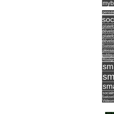
mybu
pensé
soc
platef
dévelo
platef
dévelo
Suisse
pleea
publiqu
Röstig
sm
sm
sma
social
Switzer
Videom