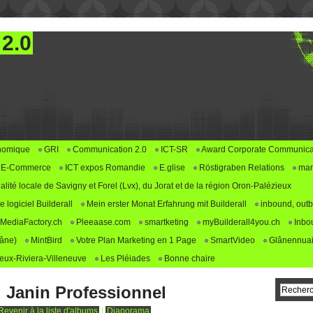
 2.0
nomique
GRI
Communication 2.0
ICT-SR
Award Corporate Communica
E-Commerce
ICT expos Romandie
E.glise
Röstigraben Relations
mar
alité locale de Savigny et Forel (Lvx), du Jorat et de la région Oron-Palézieux
logiciel Builderall
Mein erster Monat Erfahrung mit Builderall
inbound, outb
MediaFactory.ch
Pleeaase.com
smartketing
myBuilderall4you.ch
Inbo
lâne)
MintBird
Votre Plan Marketing en 1 Page
SmartVideo
Glânennuai
ux-Riviera-Villeneuve
Les Pléiades
Bonne chaire
 Janin Professionnel
Revenir à la liste d'albums
|
Diaporama