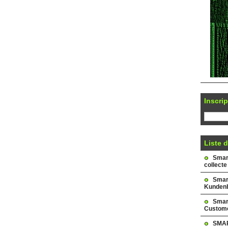
Inscrip
Liste d
Smark
collecte
Smar
Kundenb
Smar
Custome
SMAR