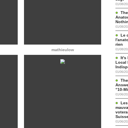
01/08/20
The
Anato
Nothi
01/08/20
Le 
l'anat
rien
01/08/20
mathieulow
It'
Local 
Indis
01/06/20
The
Answer
“10-Mi
01/06/20
Les
mauva
votera
Suisse
01/06/20