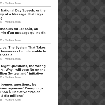
26
-
Mathieu Janin
 National Day Speech, or the
my of a Message That Says
ng
26
-
Mathieu Janin
discours du 1er août, ou
omie d'un message qui ne dit
26
-
Mathieu Janin
s Live: The System That Takes
Businesses From Invisible to
pensable
26
-
Mathieu Janin
 Right Questions, the Wrong
s: Why I will vote No on the
llion Switzerland” initiative
26
-
Mathieu Janin
 bonnes questions, les
ises réponses: Pourquoi je
i non à l'initiative "Pas de
 à dix millions"
26
-
Mathieu Janin