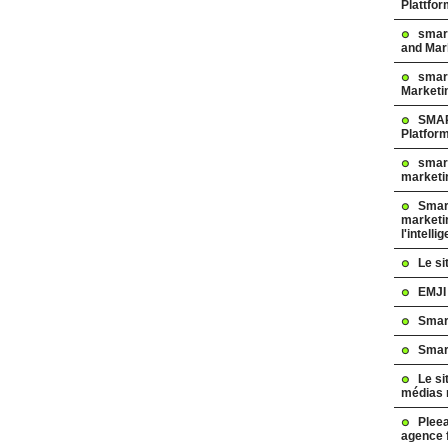
Plattfo
smar
and Mar
smart
Marketi
SMAR
Platfor
smart
marketi
Smart
marketi
l'intelli
Le s
EMJI
Smar
Smar
Le si
médias 
Pleea
agence 