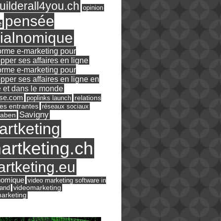
ilderall4you.ch
opinion
pensée
e
ialnomique
orme e-marketing pour
pper ses affaires en ligne
orme e-marketing pour
pper ses affaires en ligne en
 et dans le monde
ase.com
relations
poplinks launch
es entrantes
réseaux sociaux
Savigny
raben
artketing
artketing.ch
rtketing.eu
nomique
video marketing software in
land
videomarketing
arketing