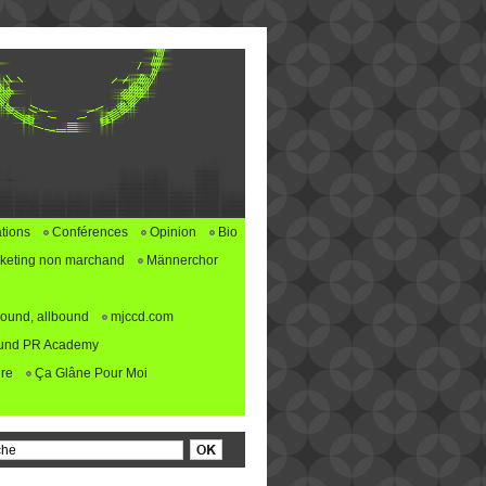
tions
Conférences
Opinion
Bio
keting non marchand
Männerchor
ound, allbound
mjccd.com
und PR Academy
re
Ça Glâne Pour Moi