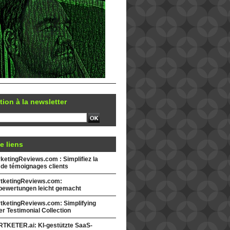
tion à la newsletter
e liens
etingReviews.com : Simplifiez la
 de témoignages clients
tketingReviews.com:
ewertungen leicht gemacht
tketingReviews.com: Simplifying
r Testimonial Collection
TKETER.ai: KI-gestützte SaaS-