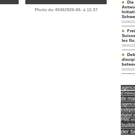
Die
Antwor
Photo du 45462920-06- à 12.37
Initia
Schwe
01/06/20
Frei
Suisse
les fl
05/05/20
Deb
discip
betwe
05/05/20
agence 
d'inbo
de mar
agence
indépe
digital 
PME et
build
der S