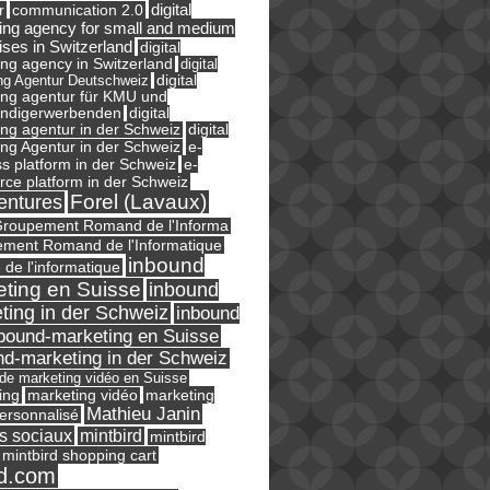
digital
r
communication 2.0
ing agency for small and medium
ises in Switzerland
digital
ng agency in Switzerland
digital
ng Agentur Deutschweiz
digital
ing agentur für KMU und
ändigerwerbenden
digital
ng agentur in der Schweiz
digital
e-
ng Agentur in der Schweiz
s platform in der Schweiz
e-
ce platform in der Schweiz
Forel (Lavaux)
entures
roupement Romand de l'Informa
ment Romand de l'Informatique
inbound
e de l'informatique
ting en Suisse
inbound
ting in der Schweiz
inbound
bound-marketing en Suisse
nd-marketing in der Schweiz
l de marketing vidéo en Suisse
ing
marketing
marketing vidéo
Mathieu Janin
ersonnalisé
s sociaux
mintbird
mintbird
mintbird shopping cart
d.com