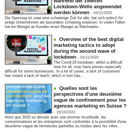
während der zweiten
Lockdown-Welle angewendet
werden können
-
04/11/2020
Die Sperrung ist zwar eine schwierige Zeit für alle, hat sich jedoch für
einige Unternehmen als besonders schwierig erwiesen. In vielen Fällen
hat ein Mangel an Kunden einen Mangel an Reichweite...
Overview of the best digital
marketing tactics to adopt
during the second wave of
lockdown
-
04/11/2020
The Covid-19 lockdown, whilst a difficult
time for all, may have proven especially
difficult for some businesses. In a lot of cases, a lack of customers
has meant a lack of reach, which in turn has...
Quelles sont les
perspectives d’une deuxième
vague de confinement pour les
agences marketing en Suisse ?
-
19/10/2020
Alors que 2020 se déroule avec une énorme incertitude, les
consommateurs et les entreprises sont confrontés à la possibilité d'une
deuxième vague de fermetures partielles ou totales dans les villes...