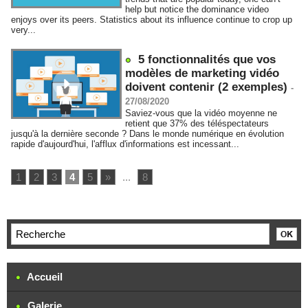
help but notice the dominance video
enjoys over its peers. Statistics about its influence continue to crop up
very...
5 fonctionnalités que vos
modèles de marketing vidéo
doivent contenir (2 exemples)
-
27/08/2020
Saviez-vous que la vidéo moyenne ne
retient que 37% des téléspectateurs
jusqu'à la dernière seconde ? Dans le monde numérique en évolution
rapide d'aujourd'hui, l'afflux d'informations est incessant...
1
2
3
4
5
»
...
8
Accueil
Galerie