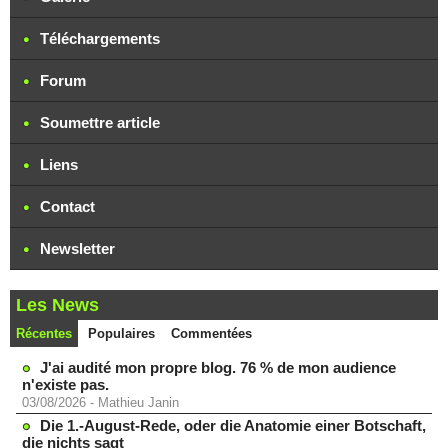
Téléchargements
Forum
Soumettre article
Liens
Contact
Newsletter
Les News
Récentes
Populaires
Commentées
J'ai audité mon propre blog. 76 % de mon audience
n'existe pas.
03/08/2026
-
Mathieu Janin
Die 1.-August-Rede, oder die Anatomie einer Botschaft,
die nichts sagt