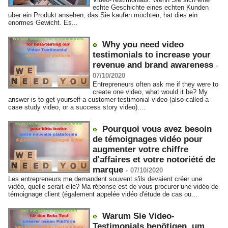
echte Geschichte eines echten Kunden
über ein Produkt ansehen, das Sie kaufen möchten, hat dies ein
enormes Gewicht. Es...
Why you need video
testimonials to increase your
revenue and brand awareness
-
07/10/2020
Entrepreneurs often ask me if they were to
create one video, what would it be? My
answer is to get yourself a customer testimonial video (also called a
case study video, or a success story video)....
Pourquoi vous avez besoin
de témoignages vidéo pour
augmenter votre chiffre
d'affaires et votre notoriété de
marque
-
07/10/2020
Les entrepreneurs me demandent souvent s'ils devaient créer une
vidéo, quelle serait-elle? Ma réponse est de vous procurer une vidéo de
témoignage client (également appelée vidéo d'étude de cas ou...
Warum Sie Video-
Testimonials benötigen, um