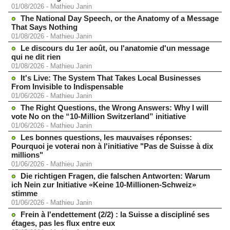
01/08/2026
-
Mathieu Janin
The National Day Speech, or the Anatomy of a Message
That Says Nothing
01/08/2026
-
Mathieu Janin
Le discours du 1er août, ou l'anatomie d'un message
qui ne dit rien
01/08/2026
-
Mathieu Janin
It's Live: The System That Takes Local Businesses
From Invisible to Indispensable
01/06/2026
-
Mathieu Janin
The Right Questions, the Wrong Answers: Why I will
vote No on the “10-Million Switzerland” initiative
01/06/2026
-
Mathieu Janin
Les bonnes questions, les mauvaises réponses:
Pourquoi je voterai non à l'initiative "Pas de Suisse à dix
millions"
01/06/2026
-
Mathieu Janin
Die richtigen Fragen, die falschen Antworten: Warum
ich Nein zur Initiative «Keine 10-Millionen-Schweiz»
stimme
01/06/2026
-
Mathieu Janin
Frein à l'endettement (2/2) : la Suisse a discipliné ses
étages, pas les flux entre eux