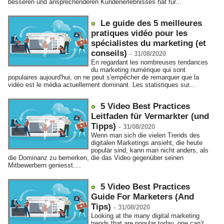
besseren und ansprechenderen Kundenerlebnisses hat für...
Le guide des 5 meilleures
pratiques vidéo pour les
spécialistes du marketing (et
conseils)
-
31/08/2020
En regardant les nombreuses tendances
du marketing numérique qui sont
populaires aujourd'hui, on ne peut s'empêcher de remarquer que la
vidéo est le média actuellement dominant. Les statistiques sur...
5 Video Best Practices
Leitfaden für Vermarkter (und
Tipps)
-
31/08/2020
Wenn man sich die vielen Trends des
digitalen Marketings ansieht, die heute
populär sind, kann man nicht anders, als
die Dominanz zu bemerken, die das Video gegenüber seinen
Mitbewerbern geniesst....
5 Video Best Practices
Guide For Marketers (And
Tips)
-
31/08/2020
Looking at the many digital marketing
trends that are popular today, one can’t