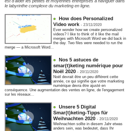
est d'aider les petites et moyennes entreprises à naviguer dans
le labyrinthe complexe du marketing en ligne.
How does Personalized
Video work
-
23/11/2020
Ever wonder how we create personalized
videos? I like to think of it like the mail
merges with Microsoft Word we did back in
the day. Two files were needed to run the
merge — a Microsoft Word...
Nos 5 astuces de
smar(t)keting numérique pour
Noël 2020
-
20/11/2020
Noël devrait être un peu différent cette
année, ce qui signifie que votre marketing
numérique devra être ajusté en
conséquence. Une augmentation des ventes en ligne, de l'engagement
sur les réseaux...
Unsere 5 Digital
Smar(t)keting-Tipps für
Weihnachten 2020
-
20/11/2020
Weihnachten sollte in diesem Jahr etwas
anders sein, was bedeutet, dass Ihr