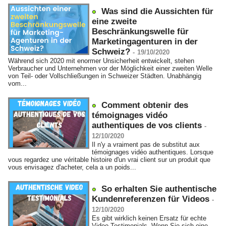
Was sind die Aussichten für
eine zweite
Beschränkungswelle für
Marketingagenturen in der
Schweiz?
-
19/10/2020
Während sich 2020 mit enormer Unsicherheit entwickelt, stehen
Verbraucher und Unternehmen vor der Möglichkeit einer zweiten Welle
von Teil- oder Vollschließungen in Schweizer Städten. Unabhängig
vom...
Comment obtenir des
témoignages vidéo
authentiques de vos clients
-
12/10/2020
Il n'y a vraiment pas de substitut aux
témoignages vidéo authentiques. Lorsque
vous regardez une véritable histoire d'un vrai client sur un produit que
vous envisagez d'acheter, cela a un poids...
So erhalten Sie authentische
Kundenreferenzen für Videos
-
12/10/2020
Es gibt wirklich keinen Ersatz für echte
Video-Testimonials. Wenn Sie sich eine