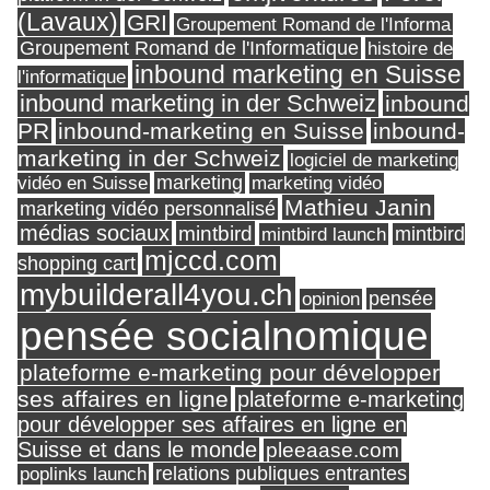
(Lavaux)
GRI
Groupement Romand de l'Informa
Groupement Romand de l'Informatique
histoire de
inbound marketing en Suisse
l'informatique
inbound marketing in der Schweiz
inbound
PR
inbound-marketing en Suisse
inbound-
marketing in der Schweiz
logiciel de marketing
marketing
vidéo en Suisse
marketing vidéo
Mathieu Janin
marketing vidéo personnalisé
médias sociaux
mintbird
mintbird launch
mintbird
mjccd.com
shopping cart
mybuilderall4you.ch
pensée
opinion
pensée socialnomique
plateforme e-marketing pour développer
ses affaires en ligne
plateforme e-marketing
pour développer ses affaires en ligne en
Suisse et dans le monde
pleeaase.com
relations publiques entrantes
poplinks launch