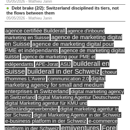
05/05/2026
-
Mathieu Janin
Debt brake (2/2): Switzerland disciplined its tiers, not
the flows between them
05/05/2026
-
Mathieu Janin
agence certifiée Builderall
agence d'inbound
agence de marketing digital
marketing en Suisse
en Suisse
agence de marketing digital pour
PME et indépendants
agence de marketing digital
suisse
agence de marketing pour PME et
builderall en
indépendants
ASIJ
APE-Jorat
Suisse
builderall in der Schweiz
choeur
digital
d'hommes L'Avenir
communication 2.0
marketing agency for small and medium
enterprises in Switzerland
digital marketing agency
in Switzerland
digital Marketing Agentur Deutschweiz
digital Marketing agentur für KMU und
Selbständigerwerbenden
digital marketing agentur in
digital Marketing Agentur in der Schweiz
der Schweiz
e-business platform in der Schweiz
e-commerce
Forel
emjiventures
platform in der Schweiz