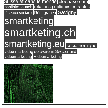
Suisse et dans le monde
pleeaase.com
relations publiques entrantes
poplinks launch
Savigny
réseaux sociaux
Röstigraben
smartketing
smartketing.ch
smartketing.eu
socialnomique
video marketing software in Switzerland
videomarketing
Videomarketing