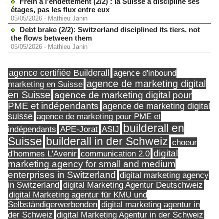
Frein à l'endettement (2/2) : la Suisse a discipliné ses
étages, pas les flux entre eux
05/05/2026
-
Mathieu Janin
Debt brake (2/2): Switzerland disciplined its tiers, not
the flows between them
05/05/2026
-
Mathieu Janin
agence certifiée Builderall
agence d'inbound
agence de marketing digital
marketing en Suisse
en Suisse
agence de marketing digital pour
PME et indépendants
agence de marketing digital
suisse
agence de marketing pour PME et
builderall en
indépendants
ASIJ
APE-Jorat
Suisse
builderall in der Schweiz
choeur
digital
d'hommes L'Avenir
communication 2.0
marketing agency for small and medium
enterprises in Switzerland
digital marketing agency
in Switzerland
digital Marketing Agentur Deutschweiz
digital Marketing agentur für KMU und
Selbständigerwerbenden
digital marketing agentur in
digital Marketing Agentur in der Schweiz
der Schweiz