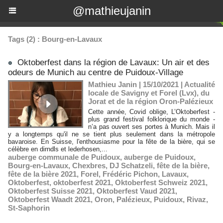
@mathieujanin
Tags (2) : Bourg-en-Lavaux
Oktoberfest dans la région de Lavaux: Un air et des
odeurs de Munich au centre de Puidoux-Village
Mathieu Janin | 15/10/2021
|
Actualité
locale de Savigny et Forel (Lvx), du
Jorat et de la région Oron-Palézieux
Cette année, Covid oblige, L’Oktoberfest -
plus grand festival folklorique du monde -
n’a pas ouvert ses portes à Munich. Mais il
y a longtemps qu'il ne se tient plus seulement dans la métropole
bavaroise. En Suisse, l'enthousiasme pour la fête de la bière, qui se
célèbre en dirndls et lederhosen,...
auberge communale de Puidoux
,
auberge de Puidoux
,
Bourg-en-Lavaux
,
Chexbres
,
DJ Schatzeli
,
fête de la bière
,
fête de la bière 2021
,
Forel
,
Frédéric Pichon
,
Lavaux
,
Oktoberfest
,
oktoberfest 2021
,
Oktoberfest Schweiz 2021
,
Oktoberfest Suisse 2021
,
Oktoberfest Vaud 2021
,
Oktoberfest Waadt 2021
,
Oron
,
Palézieux
,
Puidoux
,
Rivaz
,
St-Saphorin