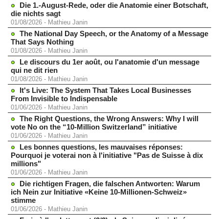
Die 1.-August-Rede, oder die Anatomie einer Botschaft,
die nichts sagt
01/08/2026
-
Mathieu Janin
The National Day Speech, or the Anatomy of a Message
That Says Nothing
01/08/2026
-
Mathieu Janin
Le discours du 1er août, ou l'anatomie d'un message
qui ne dit rien
01/08/2026
-
Mathieu Janin
It's Live: The System That Takes Local Businesses
From Invisible to Indispensable
01/06/2026
-
Mathieu Janin
The Right Questions, the Wrong Answers: Why I will
vote No on the “10-Million Switzerland” initiative
01/06/2026
-
Mathieu Janin
Les bonnes questions, les mauvaises réponses:
Pourquoi je voterai non à l'initiative "Pas de Suisse à dix
millions"
01/06/2026
-
Mathieu Janin
Die richtigen Fragen, die falschen Antworten: Warum
ich Nein zur Initiative «Keine 10-Millionen-Schweiz»
stimme
01/06/2026
-
Mathieu Janin