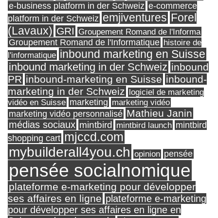
e-business platform in der Schweiz
e-commerce
Forel
emjiventures
platform in der Schweiz
(Lavaux)
GRI
Groupement Romand de l'Informa
Groupement Romand de l'Informatique
histoire de
inbound marketing en Suisse
l'informatique
inbound marketing in der Schweiz
inbound
PR
inbound-marketing en Suisse
inbound-
marketing in der Schweiz
logiciel de marketing
marketing
vidéo en Suisse
marketing vidéo
Mathieu Janin
marketing vidéo personnalisé
médias sociaux
mintbird
mintbird launch
mintbird
mjccd.com
shopping cart
mybuilderall4you.ch
pensée
opinion
pensée socialnomique
plateforme e-marketing pour développer
ses affaires en ligne
plateforme e-marketing
pour développer ses affaires en ligne en