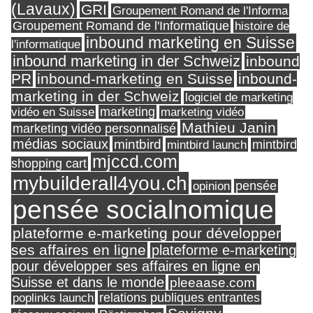
(Lavaux)
GRI
Groupement Romand de l'Informa
Groupement Romand de l'Informatique
histoire de
inbound marketing en Suisse
l'informatique
inbound marketing in der Schweiz
inbound
PR
inbound-marketing en Suisse
inbound-
marketing in der Schweiz
logiciel de marketing
marketing
vidéo en Suisse
marketing vidéo
Mathieu Janin
marketing vidéo personnalisé
médias sociaux
mintbird
mintbird launch
mintbird
mjccd.com
shopping cart
mybuilderall4you.ch
pensée
opinion
pensée socialnomique
plateforme e-marketing pour développer
ses affaires en ligne
plateforme e-marketing
pour développer ses affaires en ligne en
Suisse et dans le monde
pleeaase.com
relations publiques entrantes
poplinks launch