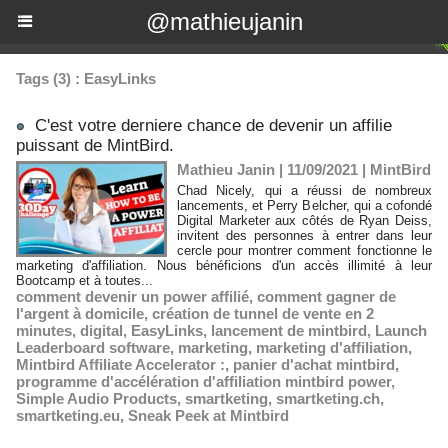
@mathieujanin
Tags (3) : EasyLinks
C'est votre derniere chance de devenir un affilie
puissant de MintBird.
Mathieu Janin | 11/09/2021
|
MintBird
Chad Nicely, qui a réussi de nombreux
lancements, et Perry Belcher, qui a cofondé
Digital Marketer aux côtés de Ryan Deiss,
invitent des personnes à entrer dans leur
cercle pour montrer comment fonctionne le
marketing d'affiliation. Nous bénéficions d'un accès illimité à leur
Bootcamp et à toutes...
comment devenir un power affilié
,
comment gagner de
l'argent à domicile
,
création de tunnel de vente en 2
minutes
,
digital
,
EasyLinks
,
lancement de mintbird
,
Launch
Leaderboard software
,
marketing
,
marketing d'affiliation
,
Mintbird Affiliate Accelerator :
,
panier d'achat mintbird
,
programme d'accélération d'affiliation mintbird power
,
Simple Audio Products
,
smartketing
,
smartketing.ch
,
smartketing.eu
,
Sneak Peek at Mintbird