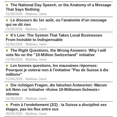
The National Day Speech, or the Anatomy of a Message
That Says Nothing
01/08/2026
-
Mathieu Janin
Le discours du 1er août, ou l'anatomie d'un message
qui ne dit rien
01/08/2026
-
Mathieu Janin
It's Live: The System That Takes Local Businesses
From Invisible to Indispensable
01/06/2026
-
Mathieu Janin
The Right Questions, the Wrong Answers: Why I will
vote No on the “10-Million Switzerland” initiative
01/06/2026
-
Mathieu Janin
Les bonnes questions, les mauvaises réponses:
Pourquoi je voterai non à l'initiative "Pas de Suisse à dix
millions"
01/06/2026
-
Mathieu Janin
Die richtigen Fragen, die falschen Antworten: Warum
ich Nein zur Initiative «Keine 10-Millionen-Schweiz»
stimme
01/06/2026
-
Mathieu Janin
Frein à l'endettement (2/2) : la Suisse a discipliné ses
étages, pas les flux entre eux
05/05/2026
-
Mathieu Janin