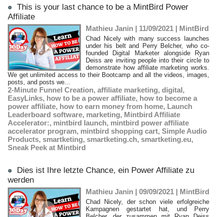
This is your last chance to be a MintBird Power
Affiliate
Mathieu Janin | 11/09/2021
|
MintBird
Chad Nicely with many success launches
under his belt and Perry Belcher, who co-
founded Digital Marketer alongside Ryan
Deiss are inviting people into their circle to
demonstrate how affiliate marketing works.
We get unlimited access to their Bootcamp and all the videos, images,
posts, and posts we...
2-Minute Funnel Creation
,
affiliate marketing
,
digital
,
EasyLinks
,
how to be a power affiliate
,
how to become a
power affiliate
,
how to earn money from home
,
Launch
Leaderboard software
,
marketing
,
Mintbird Affiliate
Accelerator:
,
mintbird launch
,
mintbird power affiliate
accelerator program
,
mintbird shopping cart
,
Simple Audio
Products
,
smartketing
,
smartketing.ch
,
smartketing.eu
,
Sneak Peek at Mintbird
Dies ist Ihre letzte Chance, ein Power Affiliate zu
werden
Mathieu Janin | 09/09/2021
|
MintBird
Chad Nicely, der schon viele erfolgreiche
Kampagnen gestartet hat, und Perry
Belcher, der zusammen mit Ryan Deiss