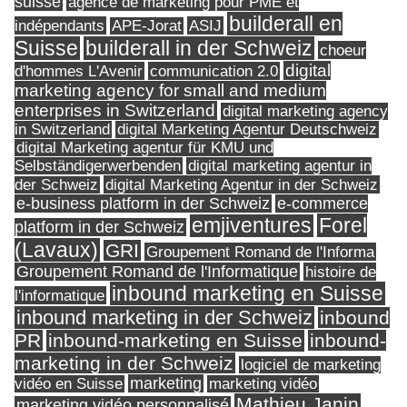
suisse
agence de marketing pour PME et
builderall en
indépendants
ASIJ
APE-Jorat
Suisse
builderall in der Schweiz
choeur
digital
d'hommes L'Avenir
communication 2.0
marketing agency for small and medium
enterprises in Switzerland
digital marketing agency
in Switzerland
digital Marketing Agentur Deutschweiz
digital Marketing agentur für KMU und
Selbständigerwerbenden
digital marketing agentur in
digital Marketing Agentur in der Schweiz
der Schweiz
e-business platform in der Schweiz
e-commerce
Forel
emjiventures
platform in der Schweiz
(Lavaux)
GRI
Groupement Romand de l'Informa
Groupement Romand de l'Informatique
histoire de
inbound marketing en Suisse
l'informatique
inbound marketing in der Schweiz
inbound
PR
inbound-marketing en Suisse
inbound-
marketing in der Schweiz
logiciel de marketing
marketing
vidéo en Suisse
marketing vidéo
Mathieu Janin
marketing vidéo personnalisé