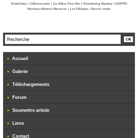
SmartVideo
|
Glânennuaire
|
Ça Glâne Pour Moi
|
Smartketing Mastery
|
GDIPRS
Montreux-Riviera-Villeneuve
|
Les Pléiades
|
Bonne chaire
Accueil
Galerie
Téléchargements
Forum
Soumettre article
Liens
Contact