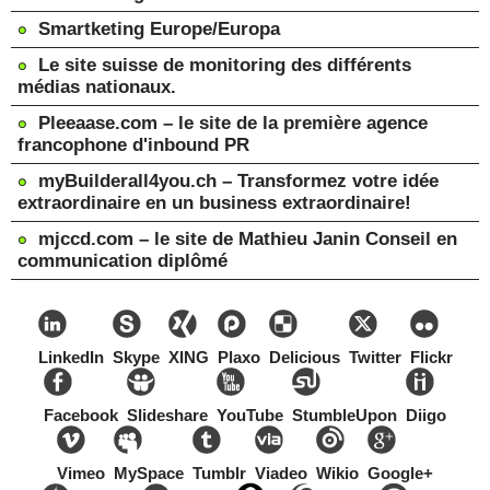
Smartketing Europe/Europa
Le site suisse de monitoring des différents
médias nationaux.
Pleeaase.com – le site de la première agence
francophone d'inbound PR
myBuilderall4you.ch – Transformez votre idée
extraordinaire en un business extraordinaire!
mjccd.com – le site de Mathieu Janin Conseil en
communication diplômé
LinkedIn
Skype
XING
Plaxo
Delicious
Twitter
Flickr
Facebook
Slideshare
YouTube
StumbleUpon
Diigo
Vimeo
MySpace
Tumblr
Viadeo
Wikio
Google+