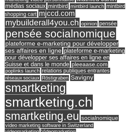
médias sociaux
mintbird
mintbird launch
mintbird
mjccd.com
shopping cart
mybuilderall4you.ch
pensée
opinion
pensée socialnomique
plateforme e-marketing pour développer
ses affaires en ligne
plateforme e-marketing
pour développer ses affaires en ligne en
Suisse et dans le monde
pleeaase.com
relations publiques entrantes
poplinks launch
Savigny
réseaux sociaux
Röstigraben
smartketing
smartketing.ch
smartketing.eu
socialnomique
video marketing software in Switzerland
videomarketing
Videomarketing