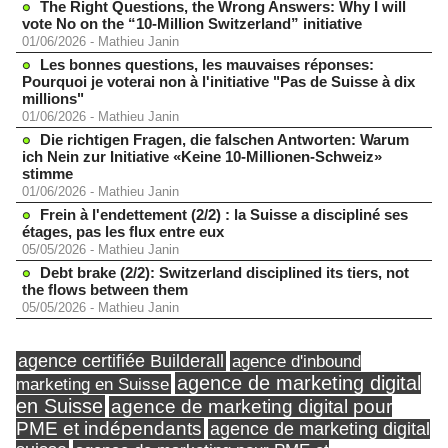
The Right Questions, the Wrong Answers: Why I will
vote No on the “10-Million Switzerland” initiative
01/06/2026
-
Mathieu Janin
Les bonnes questions, les mauvaises réponses:
Pourquoi je voterai non à l'initiative "Pas de Suisse à dix
millions"
01/06/2026
-
Mathieu Janin
Die richtigen Fragen, die falschen Antworten: Warum
ich Nein zur Initiative «Keine 10-Millionen-Schweiz»
stimme
01/06/2026
-
Mathieu Janin
Frein à l'endettement (2/2) : la Suisse a discipliné ses
étages, pas les flux entre eux
05/05/2026
-
Mathieu Janin
Debt brake (2/2): Switzerland disciplined its tiers, not
the flows between them
05/05/2026
-
Mathieu Janin
agence certifiée Builderall
agence d'inbound
agence de marketing digital
marketing en Suisse
en Suisse
agence de marketing digital pour
PME et indépendants
agence de marketing digital