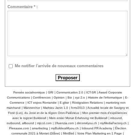
Commentaire * :
Me notifier l'arrivée de nouveaux commentaires
Pensée socialnomique
|
GRI
|
Communication 2.0
|
ICT-SR
|
Award Corporate
Communications
|
Conférences
|
Opinion
|
Bio
|
xyz 2.o
|
Histoire de l'informatique
|
E-
Commerce
|
ICT expos Romandie
|
E.glise
|
Röstigraben Relations
|
marketing non
marchand
|
Männerchor
|
Mathieu Janin 1.0
|
fcmv2013
|
Actualité locale de Savigny et
Forel (Lvx), du Jorat et de la région Oron-Palézieux
|
Mon premier mois d'expériences
avec le logiciel Builderall
|
Mein erster Monat Erfahrung mit Builderall
|
inbound,
outbound, allbound
|
mjccd.com
|
1fluenzia.com
|
dircom4you.ch
|
myMediaFactory.ch
|
Pleeaase.com
|
smartketing
|
myBuilderall4you.ch
|
Inbound PR Academy
|
Élection
communale 2021 à Montet (Glâne)
|
MintBird
|
Votre Plan Marketing en 1 Page
|