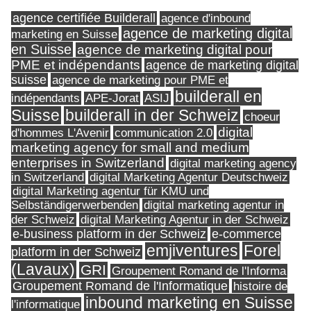
agence certifiée Builderall
agence d'inbound
agence de marketing digital
marketing en Suisse
en Suisse
agence de marketing digital pour
PME et indépendants
agence de marketing digital
suisse
agence de marketing pour PME et
builderall en
indépendants
ASIJ
APE-Jorat
Suisse
builderall in der Schweiz
choeur
digital
d'hommes L'Avenir
communication 2.0
marketing agency for small and medium
enterprises in Switzerland
digital marketing agency
in Switzerland
digital Marketing Agentur Deutschweiz
digital Marketing agentur für KMU und
Selbständigerwerbenden
digital marketing agentur in
digital Marketing Agentur in der Schweiz
der Schweiz
e-business platform in der Schweiz
e-commerce
Forel
emjiventures
platform in der Schweiz
(Lavaux)
GRI
Groupement Romand de l'Informa
Groupement Romand de l'Informatique
histoire de
inbound marketing en Suisse
l'informatique