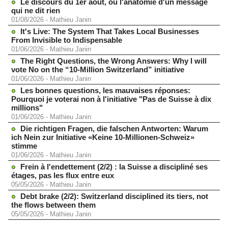
Le discours du 1er août, ou l'anatomie d'un message
qui ne dit rien
01/08/2026
-
Mathieu Janin
It's Live: The System That Takes Local Businesses
From Invisible to Indispensable
01/06/2026
-
Mathieu Janin
The Right Questions, the Wrong Answers: Why I will
vote No on the “10-Million Switzerland” initiative
01/06/2026
-
Mathieu Janin
Les bonnes questions, les mauvaises réponses:
Pourquoi je voterai non à l'initiative "Pas de Suisse à dix
millions"
01/06/2026
-
Mathieu Janin
Die richtigen Fragen, die falschen Antworten: Warum
ich Nein zur Initiative «Keine 10-Millionen-Schweiz»
stimme
01/06/2026
-
Mathieu Janin
Frein à l'endettement (2/2) : la Suisse a discipliné ses
étages, pas les flux entre eux
05/05/2026
-
Mathieu Janin
Debt brake (2/2): Switzerland disciplined its tiers, not
the flows between them
05/05/2026
-
Mathieu Janin