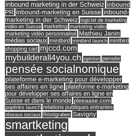
inbound marketing in der Schweiz
inbound
PR
inbound-marketing en Suisse
inbound-
marketing in der Schweiz
logiciel de marketing
marketing
vidéo en Suisse
marketing vidéo
Mathieu Janin
marketing vidéo personnalisé
médias sociaux
mintbird
mintbird launch
mintbird
mjccd.com
shopping cart
mybuilderall4you.ch
pensée
opinion
pensée socialnomique
plateforme e-marketing pour développer
ses affaires en ligne
plateforme e-marketing
pour développer ses affaires en ligne en
Suisse et dans le monde
pleeaase.com
relations publiques entrantes
poplinks launch
Savigny
réseaux sociaux
Röstigraben
smartketing