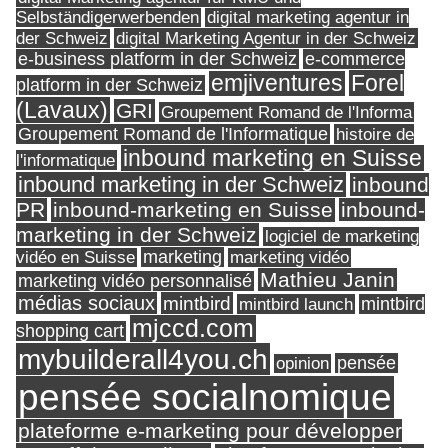
Selbständigerwerbenden
digital marketing agentur in
digital Marketing Agentur in der Schweiz
der Schweiz
e-business platform in der Schweiz
e-commerce
Forel
emjiventures
platform in der Schweiz
(Lavaux)
GRI
Groupement Romand de l'Informa
Groupement Romand de l'Informatique
histoire de
inbound marketing en Suisse
l'informatique
inbound marketing in der Schweiz
inbound
PR
inbound-marketing en Suisse
inbound-
marketing in der Schweiz
logiciel de marketing
marketing
vidéo en Suisse
marketing vidéo
Mathieu Janin
marketing vidéo personnalisé
médias sociaux
mintbird
mintbird launch
mintbird
mjccd.com
shopping cart
mybuilderall4you.ch
pensée
opinion
pensée socialnomique
plateforme e-marketing pour développer