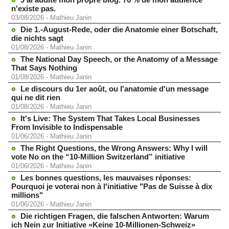
n'existe pas.
03/08/2026
-
Mathieu Janin
Die 1.-August-Rede, oder die Anatomie einer Botschaft,
die nichts sagt
01/08/2026
-
Mathieu Janin
The National Day Speech, or the Anatomy of a Message
That Says Nothing
01/08/2026
-
Mathieu Janin
Le discours du 1er août, ou l'anatomie d'un message
qui ne dit rien
01/08/2026
-
Mathieu Janin
It's Live: The System That Takes Local Businesses
From Invisible to Indispensable
01/06/2026
-
Mathieu Janin
The Right Questions, the Wrong Answers: Why I will
vote No on the “10-Million Switzerland” initiative
01/06/2026
-
Mathieu Janin
Les bonnes questions, les mauvaises réponses:
Pourquoi je voterai non à l'initiative "Pas de Suisse à dix
millions"
01/06/2026
-
Mathieu Janin
Die richtigen Fragen, die falschen Antworten: Warum
ich Nein zur Initiative «Keine 10-Millionen-Schweiz»