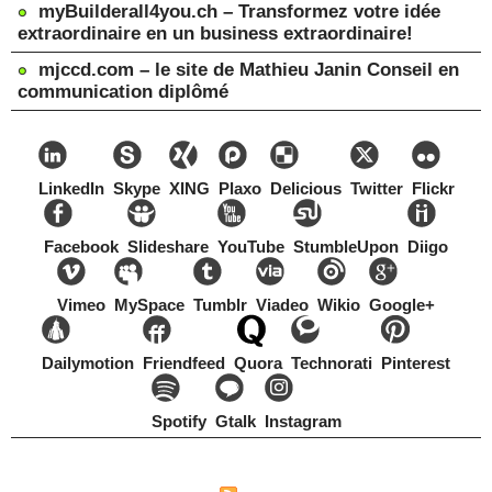
myBuilderall4you.ch – Transformez votre idée
extraordinaire en un business extraordinaire!
mjccd.com – le site de Mathieu Janin Conseil en
communication diplômé
LinkedIn
Skype
XING
Plaxo
Delicious
Twitter
Flickr
Facebook
Slideshare
YouTube
StumbleUpon
Diigo
Vimeo
MySpace
Tumblr
Viadeo
Wikio
Google+
Dailymotion
Friendfeed
Quora
Technorati
Pinterest
Spotify
Gtalk
Instagram
Copyright Mathieu Janin, Switzerland, 1967-2021