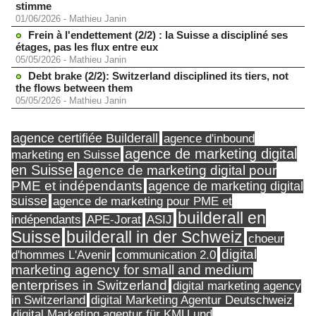
stimme
01/06/2026
-
Mathieu Janin
Frein à l'endettement (2/2) : la Suisse a discipliné ses
étages, pas les flux entre eux
05/05/2026
-
Mathieu Janin
Debt brake (2/2): Switzerland disciplined its tiers, not
the flows between them
05/05/2026
-
Mathieu Janin
agence certifiée Builderall
agence d'inbound
agence de marketing digital
marketing en Suisse
en Suisse
agence de marketing digital pour
PME et indépendants
agence de marketing digital
suisse
agence de marketing pour PME et
builderall en
indépendants
ASIJ
APE-Jorat
Suisse
builderall in der Schweiz
choeur
digital
d'hommes L'Avenir
communication 2.0
marketing agency for small and medium
enterprises in Switzerland
digital marketing agency
in Switzerland
digital Marketing Agentur Deutschweiz
digital Marketing agentur für KMU und