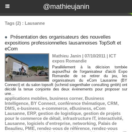
@mathieujanin
Tags (2) : Lausanne
Présentation des organisateurs des nouvelles
expositions professionnelles lausannoises TopSoft et
eCom
Mathieu Janin | 07/10/2011
|
ICT
expos Romandie
Parallèlement à la décision tombée
aujourd'hui de l'organisateur d'aiciti Expo
Romandie de se retirer du jeu, les
organisateurs du eCom Lausanne (BY
Connect) et du salon topsoft (schmid siegenthaler consulting gmbh) ont
décidé la tenue conjointe des deux évènements pour proposer sur
une...
applications mobiles
,
business corner
,
Business
Intelligence
,
BY Connect
,
conférence thématique
,
CRM
,
DMS
,
e-business
,
e-commerce
,
eBusiness
,
eCom
Lausanne
,
ERP
,
gestion de logistique
,
gestion de projets
pour le commerce de détail
,
infrastructure IT
,
interactivité
,
Lausanne
,
logiciels d'entreprise
,
networking
,
Palais de
Beaulieu
,
PME
,
rendez-vous de référence
,
rendez-vous