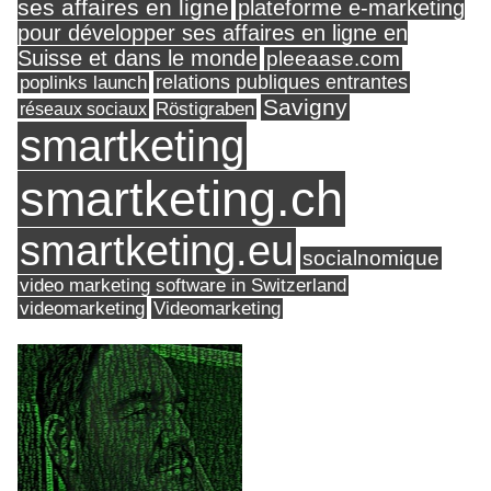
ses affaires en ligne
plateforme e-marketing
pour développer ses affaires en ligne en
Suisse et dans le monde
pleeaase.com
relations publiques entrantes
poplinks launch
Savigny
réseaux sociaux
Röstigraben
smartketing
smartketing.ch
smartketing.eu
socialnomique
video marketing software in Switzerland
videomarketing
Videomarketing