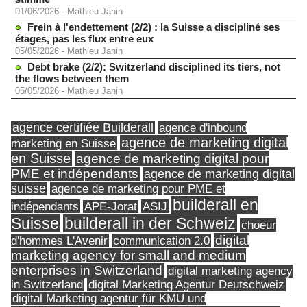
01/06/2026
-
Mathieu Janin
Frein à l'endettement (2/2) : la Suisse a discipliné ses
étages, pas les flux entre eux
05/05/2026
-
Mathieu Janin
Debt brake (2/2): Switzerland disciplined its tiers, not
the flows between them
05/05/2026
-
Mathieu Janin
agence certifiée Builderall
agence d'inbound
agence de marketing digital
marketing en Suisse
en Suisse
agence de marketing digital pour
PME et indépendants
agence de marketing digital
suisse
agence de marketing pour PME et
builderall en
indépendants
ASIJ
APE-Jorat
Suisse
builderall in der Schweiz
choeur
digital
d'hommes L'Avenir
communication 2.0
marketing agency for small and medium
enterprises in Switzerland
digital marketing agency
in Switzerland
digital Marketing Agentur Deutschweiz
digital Marketing agentur für KMU und