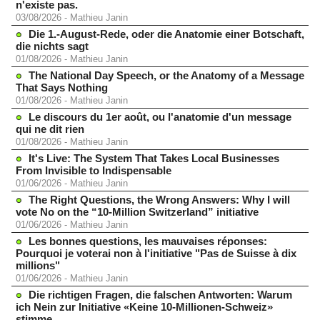
n'existe pas.
03/08/2026
-
Mathieu Janin
Die 1.-August-Rede, oder die Anatomie einer Botschaft,
die nichts sagt
01/08/2026
-
Mathieu Janin
The National Day Speech, or the Anatomy of a Message
That Says Nothing
01/08/2026
-
Mathieu Janin
Le discours du 1er août, ou l'anatomie d'un message
qui ne dit rien
01/08/2026
-
Mathieu Janin
It's Live: The System That Takes Local Businesses
From Invisible to Indispensable
01/06/2026
-
Mathieu Janin
The Right Questions, the Wrong Answers: Why I will
vote No on the “10-Million Switzerland” initiative
01/06/2026
-
Mathieu Janin
Les bonnes questions, les mauvaises réponses:
Pourquoi je voterai non à l'initiative "Pas de Suisse à dix
millions"
01/06/2026
-
Mathieu Janin
Die richtigen Fragen, die falschen Antworten: Warum
ich Nein zur Initiative «Keine 10-Millionen-Schweiz»
stimme