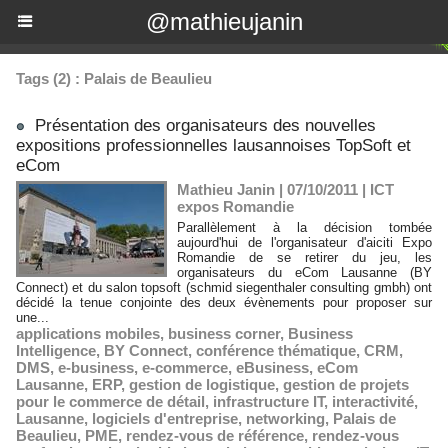
@mathieujanin
Tags (2) : Palais de Beaulieu
Présentation des organisateurs des nouvelles
expositions professionnelles lausannoises TopSoft et
eCom
Mathieu Janin | 07/10/2011
|
ICT
expos Romandie
Parallèlement à la décision tombée
aujourd'hui de l'organisateur d'aiciti Expo
Romandie de se retirer du jeu, les
organisateurs du eCom Lausanne (BY
Connect) et du salon topsoft (schmid siegenthaler consulting gmbh) ont
décidé la tenue conjointe des deux évènements pour proposer sur
une...
applications mobiles
,
business corner
,
Business
Intelligence
,
BY Connect
,
conférence thématique
,
CRM
,
DMS
,
e-business
,
e-commerce
,
eBusiness
,
eCom
Lausanne
,
ERP
,
gestion de logistique
,
gestion de projets
pour le commerce de détail
,
infrastructure IT
,
interactivité
,
Lausanne
,
logiciels d'entreprise
,
networking
,
Palais de
Beaulieu
,
PME
,
rendez-vous de référence
,
rendez-vous