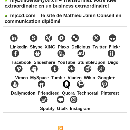
myBuilderall4you.ch – Transformez votre idée
extraordinaire en un business extraordinaire!
mjccd.com – le site de Mathieu Janin Conseil en
communication diplômé
LinkedIn
Skype
XING
Plaxo
Delicious
Twitter
Flickr
Facebook
Slideshare
YouTube
StumbleUpon
Diigo
Vimeo
MySpace
Tumblr
Viadeo
Wikio
Google+
Dailymotion
Friendfeed
Quora
Technorati
Pinterest
Spotify
Gtalk
Instagram
Copyright Mathieu Janin, Switzerland, 1967-2021
|
|
Plan du site
Syndication
Tags