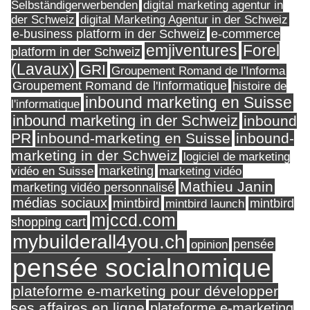
Selbständigerwerbenden
digital marketing agentur in
digital Marketing Agentur in der Schweiz
der Schweiz
e-business platform in der Schweiz
e-commerce
Forel
emjiventures
platform in der Schweiz
(Lavaux)
GRI
Groupement Romand de l'Informa
Groupement Romand de l'Informatique
histoire de
inbound marketing en Suisse
l'informatique
inbound marketing in der Schweiz
inbound
PR
inbound-marketing en Suisse
inbound-
marketing in der Schweiz
logiciel de marketing
marketing
vidéo en Suisse
marketing vidéo
Mathieu Janin
marketing vidéo personnalisé
médias sociaux
mintbird
mintbird launch
mintbird
mjccd.com
shopping cart
mybuilderall4you.ch
pensée
opinion
pensée socialnomique
plateforme e-marketing pour développer
ses affaires en ligne
plateforme e-marketing