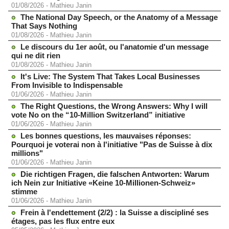
01/08/2026
-
Mathieu Janin
The National Day Speech, or the Anatomy of a Message
That Says Nothing
01/08/2026
-
Mathieu Janin
Le discours du 1er août, ou l'anatomie d'un message
qui ne dit rien
01/08/2026
-
Mathieu Janin
It's Live: The System That Takes Local Businesses
From Invisible to Indispensable
01/06/2026
-
Mathieu Janin
The Right Questions, the Wrong Answers: Why I will
vote No on the “10-Million Switzerland” initiative
01/06/2026
-
Mathieu Janin
Les bonnes questions, les mauvaises réponses:
Pourquoi je voterai non à l'initiative "Pas de Suisse à dix
millions"
01/06/2026
-
Mathieu Janin
Die richtigen Fragen, die falschen Antworten: Warum
ich Nein zur Initiative «Keine 10-Millionen-Schweiz»
stimme
01/06/2026
-
Mathieu Janin
Frein à l'endettement (2/2) : la Suisse a discipliné ses
étages, pas les flux entre eux