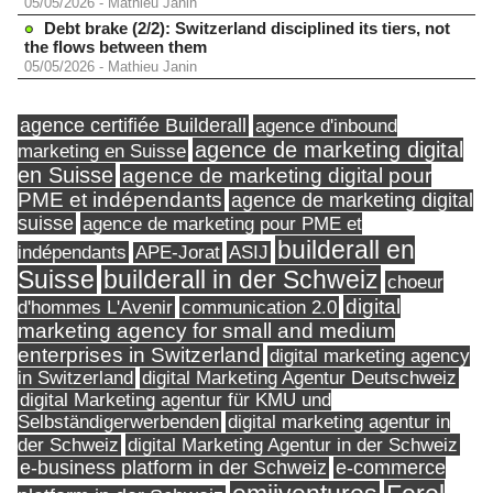
05/05/2026
-
Mathieu Janin
Debt brake (2/2): Switzerland disciplined its tiers, not
the flows between them
05/05/2026
-
Mathieu Janin
agence certifiée Builderall
agence d'inbound
agence de marketing digital
marketing en Suisse
en Suisse
agence de marketing digital pour
PME et indépendants
agence de marketing digital
suisse
agence de marketing pour PME et
builderall en
indépendants
ASIJ
APE-Jorat
Suisse
builderall in der Schweiz
choeur
digital
d'hommes L'Avenir
communication 2.0
marketing agency for small and medium
enterprises in Switzerland
digital marketing agency
in Switzerland
digital Marketing Agentur Deutschweiz
digital Marketing agentur für KMU und
Selbständigerwerbenden
digital marketing agentur in
digital Marketing Agentur in der Schweiz
der Schweiz
e-business platform in der Schweiz
e-commerce