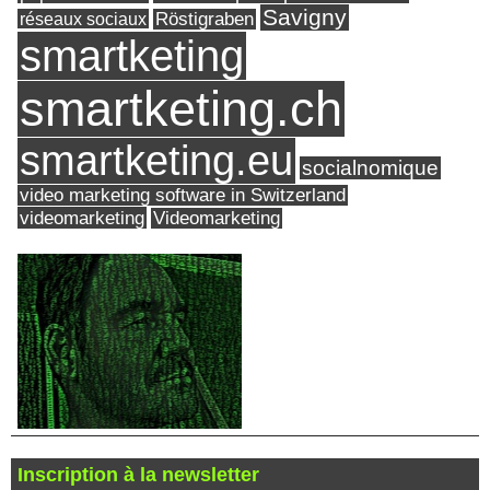
Savigny
réseaux sociaux
Röstigraben
smartketing
smartketing.ch
smartketing.eu
socialnomique
video marketing software in Switzerland
videomarketing
Videomarketing
Inscription à la newsletter