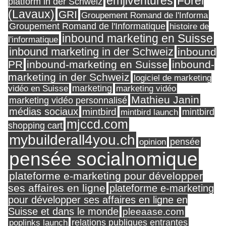
Forel
emjiventures
platform in der Schweiz
(Lavaux)
GRI
Groupement Romand de l'Informa
Groupement Romand de l'Informatique
histoire de
inbound marketing en Suisse
l'informatique
inbound marketing in der Schweiz
inbound
PR
inbound-marketing en Suisse
inbound-
marketing in der Schweiz
logiciel de marketing
marketing
vidéo en Suisse
marketing vidéo
Mathieu Janin
marketing vidéo personnalisé
médias sociaux
mintbird
mintbird launch
mintbird
mjccd.com
shopping cart
mybuilderall4you.ch
pensée
opinion
pensée socialnomique
plateforme e-marketing pour développer
ses affaires en ligne
plateforme e-marketing
pour développer ses affaires en ligne en
Suisse et dans le monde
pleeaase.com
relations publiques entrantes
poplinks launch