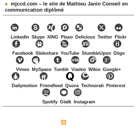
mjccd.com – le site de Mathieu Janin Conseil en
communication diplômé
LinkedIn
Skype
XING
Plaxo
Delicious
Twitter
Flickr
Facebook
Slideshare
YouTube
StumbleUpon
Diigo
Vimeo
MySpace
Tumblr
Viadeo
Wikio
Google+
Dailymotion
Friendfeed
Quora
Technorati
Pinterest
Spotify
Gtalk
Instagram
Copyright Mathieu Janin, Switzerland, 1967-2021
|
|
Plan du site
Syndication
Tags