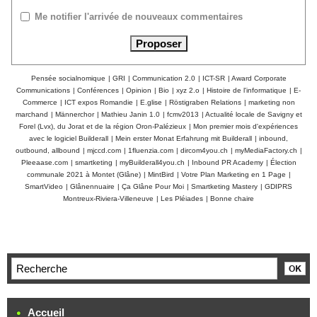
Me notifier l'arrivée de nouveaux commentaires
Pensée socialnomique
|
GRI
|
Communication 2.0
|
ICT-SR
|
Award Corporate
Communications
|
Conférences
|
Opinion
|
Bio
|
xyz 2.o
|
Histoire de l'informatique
|
E-
Commerce
|
ICT expos Romandie
|
E.glise
|
Röstigraben Relations
|
marketing non
marchand
|
Männerchor
|
Mathieu Janin 1.0
|
fcmv2013
|
Actualité locale de Savigny et
Forel (Lvx), du Jorat et de la région Oron-Palézieux
|
Mon premier mois d'expériences
avec le logiciel Builderall
|
Mein erster Monat Erfahrung mit Builderall
|
inbound,
outbound, allbound
|
mjccd.com
|
1fluenzia.com
|
dircom4you.ch
|
myMediaFactory.ch
|
Pleeaase.com
|
smartketing
|
myBuilderall4you.ch
|
Inbound PR Academy
|
Élection
communale 2021 à Montet (Glâne)
|
MintBird
|
Votre Plan Marketing en 1 Page
|
SmartVideo
|
Glânennuaire
|
Ça Glâne Pour Moi
|
Smartketing Mastery
|
GDIPRS
Montreux-Riviera-Villeneuve
|
Les Pléiades
|
Bonne chaire
Accueil