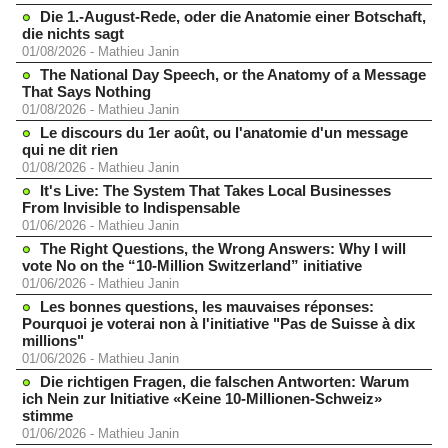
Die 1.-August-Rede, oder die Anatomie einer Botschaft,
die nichts sagt
01/08/2026
-
Mathieu Janin
The National Day Speech, or the Anatomy of a Message
That Says Nothing
01/08/2026
-
Mathieu Janin
Le discours du 1er août, ou l'anatomie d'un message
qui ne dit rien
01/08/2026
-
Mathieu Janin
It's Live: The System That Takes Local Businesses
From Invisible to Indispensable
01/06/2026
-
Mathieu Janin
The Right Questions, the Wrong Answers: Why I will
vote No on the “10-Million Switzerland” initiative
01/06/2026
-
Mathieu Janin
Les bonnes questions, les mauvaises réponses:
Pourquoi je voterai non à l'initiative "Pas de Suisse à dix
millions"
01/06/2026
-
Mathieu Janin
Die richtigen Fragen, die falschen Antworten: Warum
ich Nein zur Initiative «Keine 10-Millionen-Schweiz»
stimme
01/06/2026
-
Mathieu Janin