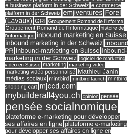
e-business platform in der Schweiz
e-commerce
Forel
emjiventures
platform in der Schweiz
(Lavaux)
GRI
Groupement Romand de l'Informa
Groupement Romand de l'Informatique
histoire de
inbound marketing en Suisse
l'informatique
inbound marketing in der Schweiz
inbound
PR
inbound-marketing en Suisse
inbound-
marketing in der Schweiz
logiciel de marketing
marketing
vidéo en Suisse
marketing vidéo
Mathieu Janin
marketing vidéo personnalisé
médias sociaux
mintbird
mintbird launch
mintbird
mjccd.com
shopping cart
mybuilderall4you.ch
pensée
opinion
pensée socialnomique
plateforme e-marketing pour développer
ses affaires en ligne
plateforme e-marketing
pour développer ses affaires en ligne en