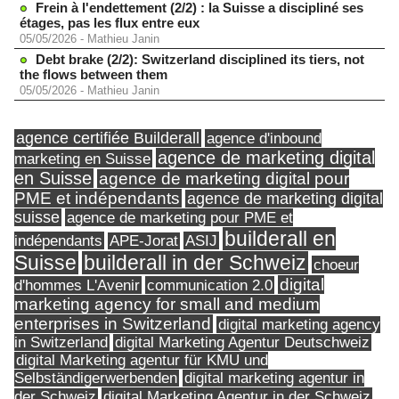
Frein à l'endettement (2/2) : la Suisse a discipliné ses
étages, pas les flux entre eux
05/05/2026
-
Mathieu Janin
Debt brake (2/2): Switzerland disciplined its tiers, not
the flows between them
05/05/2026
-
Mathieu Janin
agence certifiée Builderall
agence d'inbound
agence de marketing digital
marketing en Suisse
en Suisse
agence de marketing digital pour
PME et indépendants
agence de marketing digital
suisse
agence de marketing pour PME et
builderall en
indépendants
ASIJ
APE-Jorat
Suisse
builderall in der Schweiz
choeur
digital
d'hommes L'Avenir
communication 2.0
marketing agency for small and medium
enterprises in Switzerland
digital marketing agency
in Switzerland
digital Marketing Agentur Deutschweiz
digital Marketing agentur für KMU und
Selbständigerwerbenden
digital marketing agentur in
digital Marketing Agentur in der Schweiz
der Schweiz