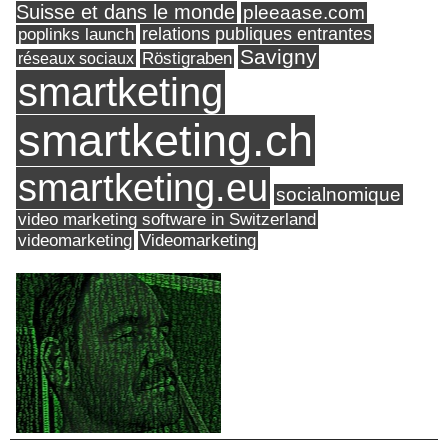
Suisse et dans le monde
pleeaase.com
relations publiques entrantes
poplinks launch
Savigny
réseaux sociaux
Röstigraben
smartketing
smartketing.ch
smartketing.eu
socialnomique
video marketing software in Switzerland
videomarketing
Videomarketing