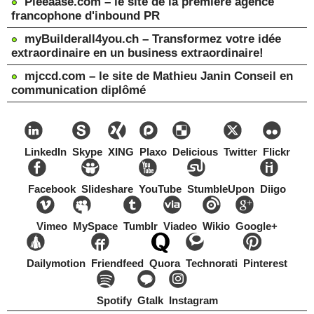
Pleeaase.com – le site de la première agence
francophone d'inbound PR
myBuilderall4you.ch – Transformez votre idée
extraordinaire en un business extraordinaire!
mjccd.com – le site de Mathieu Janin Conseil en
communication diplômé
LinkedIn
Skype
XING
Plaxo
Delicious
Twitter
Flickr
Facebook
Slideshare
YouTube
StumbleUpon
Diigo
Vimeo
MySpace
Tumblr
Viadeo
Wikio
Google+
Dailymotion
Friendfeed
Quora
Technorati
Pinterest
Spotify
Gtalk
Instagram