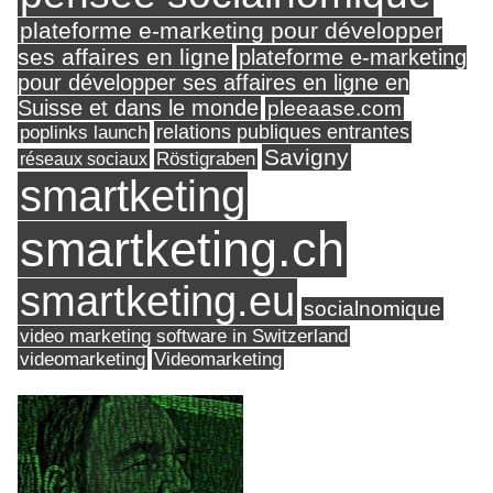
plateforme e-marketing pour développer
ses affaires en ligne
plateforme e-marketing
pour développer ses affaires en ligne en
Suisse et dans le monde
pleeaase.com
relations publiques entrantes
poplinks launch
Savigny
réseaux sociaux
Röstigraben
smartketing
smartketing.ch
smartketing.eu
socialnomique
video marketing software in Switzerland
videomarketing
Videomarketing