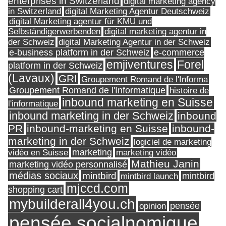
enterprises in Switzerland
digital marketing agency
in Switzerland
digital Marketing Agentur Deutschweiz
digital Marketing agentur für KMU und
Selbständigerwerbenden
digital marketing agentur in
digital Marketing Agentur in der Schweiz
der Schweiz
e-business platform in der Schweiz
e-commerce
Forel
emjiventures
platform in der Schweiz
(Lavaux)
GRI
Groupement Romand de l'Informa
Groupement Romand de l'Informatique
histoire de
inbound marketing en Suisse
l'informatique
inbound marketing in der Schweiz
inbound
PR
inbound-marketing en Suisse
inbound-
marketing in der Schweiz
logiciel de marketing
marketing
vidéo en Suisse
marketing vidéo
Mathieu Janin
marketing vidéo personnalisé
médias sociaux
mintbird
mintbird launch
mintbird
mjccd.com
shopping cart
mybuilderall4you.ch
pensée
opinion
pensée socialnomique