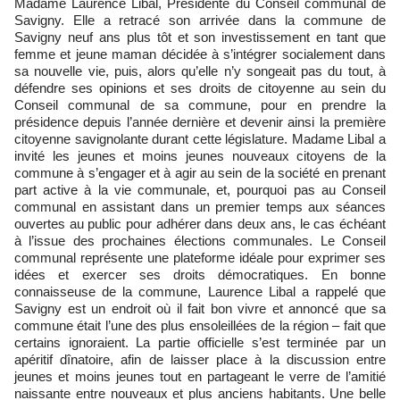
Madame Laurence Libal, Présidente du Conseil communal de
Savigny. Elle a retracé son arrivée dans la commune de
Savigny neuf ans plus tôt et son investissement en tant que
femme et jeune maman décidée à s’intégrer socialement dans
sa nouvelle vie, puis, alors qu’elle n’y songeait pas du tout, à
défendre ses opinions et ses droits de citoyenne au sein du
Conseil communal de sa commune, pour en prendre la
présidence depuis l’année dernière et devenir ainsi la première
citoyenne savignolante durant cette législature. Madame Libal a
invité les jeunes et moins jeunes nouveaux citoyens de la
commune à s’engager et à agir au sein de la société en prenant
part active à la vie communale, et, pourquoi pas au Conseil
communal en assistant dans un premier temps aux séances
ouvertes au public pour adhérer dans deux ans, le cas échéant
à l’issue des prochaines élections communales. Le Conseil
communal représente une plateforme idéale pour exprimer ses
idées et exercer ses droits démocratiques. En bonne
connaisseuse de la commune, Laurence Libal a rappelé que
Savigny est un endroit où il fait bon vivre et annoncé que sa
commune était l’une des plus ensoleillées de la région – fait que
certains ignoraient. La partie officielle s’est terminée par un
apéritif dînatoire, afin de laisser place à la discussion entre
jeunes et moins jeunes tout en partageant le verre de l’amitié
naissante entre nouveaux et plus anciens habitants. Une belle