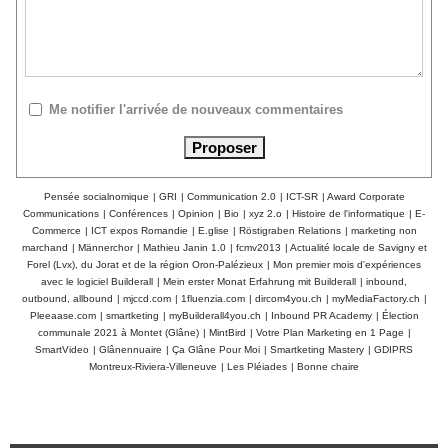
Me notifier l'arrivée de nouveaux commentaires
Pensée socialnomique
|
GRI
|
Communication 2.0
|
ICT-SR
|
Award Corporate
Communications
|
Conférences
|
Opinion
|
Bio
|
xyz 2.o
|
Histoire de l'informatique
|
E-
Commerce
|
ICT expos Romandie
|
E.glise
|
Röstigraben Relations
|
marketing non
marchand
|
Männerchor
|
Mathieu Janin 1.0
|
fcmv2013
|
Actualité locale de Savigny et
Forel (Lvx), du Jorat et de la région Oron-Palézieux
|
Mon premier mois d'expériences
avec le logiciel Builderall
|
Mein erster Monat Erfahrung mit Builderall
|
inbound,
outbound, allbound
|
mjccd.com
|
1fluenzia.com
|
dircom4you.ch
|
myMediaFactory.ch
|
Pleeaase.com
|
smartketing
|
myBuilderall4you.ch
|
Inbound PR Academy
|
Élection
communale 2021 à Montet (Glâne)
|
MintBird
|
Votre Plan Marketing en 1 Page
|
SmartVideo
|
Glânennuaire
|
Ça Glâne Pour Moi
|
Smartketing Mastery
|
GDIPRS
Montreux-Riviera-Villeneuve
|
Les Pléiades
|
Bonne chaire