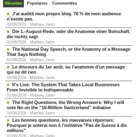
Récentes
Populaires
Commentées
J'ai audité mon propre blog. 76 % de mon audience
n'existe pas.
03/08/2026
-
Mathieu Janin
Die 1.-August-Rede, oder die Anatomie einer Botschaft,
die nichts sagt
01/08/2026
-
Mathieu Janin
The National Day Speech, or the Anatomy of a Message
That Says Nothing
01/08/2026
-
Mathieu Janin
Le discours du 1er août, ou l'anatomie d'un message
qui ne dit rien
01/08/2026
-
Mathieu Janin
It's Live: The System That Takes Local Businesses
From Invisible to Indispensable
01/06/2026
-
Mathieu Janin
The Right Questions, the Wrong Answers: Why I will
vote No on the “10-Million Switzerland” initiative
01/06/2026
-
Mathieu Janin
Les bonnes questions, les mauvaises réponses:
Pourquoi je voterai non à l'initiative "Pas de Suisse à dix
millions"
01/06/2026
-
Mathieu Janin