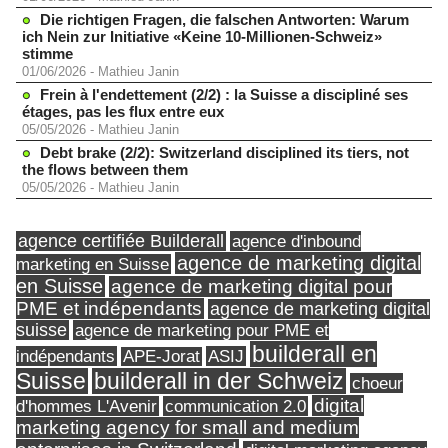
Die richtigen Fragen, die falschen Antworten: Warum
ich Nein zur Initiative «Keine 10-Millionen-Schweiz»
stimme
01/06/2026
-
Mathieu Janin
Frein à l'endettement (2/2) : la Suisse a discipliné ses
étages, pas les flux entre eux
05/05/2026
-
Mathieu Janin
Debt brake (2/2): Switzerland disciplined its tiers, not
the flows between them
05/05/2026
-
Mathieu Janin
agence certifiée Builderall
agence d'inbound
agence de marketing digital
marketing en Suisse
en Suisse
agence de marketing digital pour
PME et indépendants
agence de marketing digital
suisse
agence de marketing pour PME et
builderall en
indépendants
ASIJ
APE-Jorat
Suisse
builderall in der Schweiz
choeur
digital
d'hommes L'Avenir
communication 2.0
marketing agency for small and medium