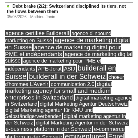
Debt brake (2/2): Switzerland disciplined its tiers, not
the flows between them
05/05/2026
-
Mathieu Janin
agence certifiée Builderall
agence d'inbound
agence de marketing digital
marketing en Suisse
en Suisse
agence de marketing digital pour
PME et indépendants
agence de marketing digital
suisse
agence de marketing pour PME et
builderall en
indépendants
ASIJ
APE-Jorat
Suisse
builderall in der Schweiz
choeur
digital
d'hommes L'Avenir
communication 2.0
marketing agency for small and medium
enterprises in Switzerland
digital marketing agency
in Switzerland
digital Marketing Agentur Deutschweiz
digital Marketing agentur für KMU und
Selbständigerwerbenden
digital marketing agentur in
digital Marketing Agentur in der Schweiz
der Schweiz
e-business platform in der Schweiz
e-commerce
Forel
emjiventures
platform in der Schweiz