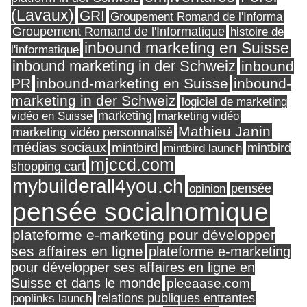
(Lavaux)
GRI
Groupement Romand de l'Informa
Groupement Romand de l'Informatique
histoire de
inbound marketing en Suisse
l'informatique
inbound marketing in der Schweiz
inbound
PR
inbound-marketing en Suisse
inbound-
marketing in der Schweiz
logiciel de marketing
marketing
vidéo en Suisse
marketing vidéo
Mathieu Janin
marketing vidéo personnalisé
médias sociaux
mintbird
mintbird launch
mintbird
mjccd.com
shopping cart
mybuilderall4you.ch
pensée
opinion
pensée socialnomique
plateforme e-marketing pour développer
ses affaires en ligne
plateforme e-marketing
pour développer ses affaires en ligne en
Suisse et dans le monde
pleeaase.com
relations publiques entrantes
poplinks launch