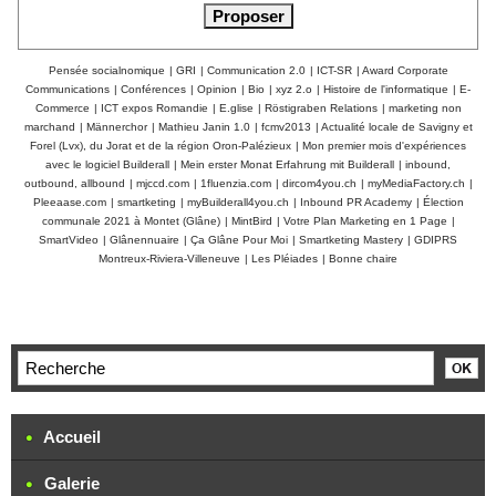
Pensée socialnomique
|
GRI
|
Communication 2.0
|
ICT-SR
|
Award Corporate
Communications
|
Conférences
|
Opinion
|
Bio
|
xyz 2.o
|
Histoire de l'informatique
|
E-
Commerce
|
ICT expos Romandie
|
E.glise
|
Röstigraben Relations
|
marketing non
marchand
|
Männerchor
|
Mathieu Janin 1.0
|
fcmv2013
|
Actualité locale de Savigny et
Forel (Lvx), du Jorat et de la région Oron-Palézieux
|
Mon premier mois d'expériences
avec le logiciel Builderall
|
Mein erster Monat Erfahrung mit Builderall
|
inbound,
outbound, allbound
|
mjccd.com
|
1fluenzia.com
|
dircom4you.ch
|
myMediaFactory.ch
|
Pleeaase.com
|
smartketing
|
myBuilderall4you.ch
|
Inbound PR Academy
|
Élection
communale 2021 à Montet (Glâne)
|
MintBird
|
Votre Plan Marketing en 1 Page
|
SmartVideo
|
Glânennuaire
|
Ça Glâne Pour Moi
|
Smartketing Mastery
|
GDIPRS
Montreux-Riviera-Villeneuve
|
Les Pléiades
|
Bonne chaire
Accueil
Galerie