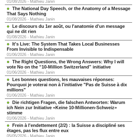
01/08/2026
-
Mathieu Janin
The National Day Speech, or the Anatomy of a Message
That Says Nothing
01/08/2026
-
Mathieu Janin
Le discours du 1er août, ou l'anatomie d'un message
qui ne dit rien
01/08/2026
-
Mathieu Janin
It's Live: The System That Takes Local Businesses
From Invisible to Indispensable
01/06/2026
-
Mathieu Janin
The Right Questions, the Wrong Answers: Why I will
vote No on the “10-Million Switzerland” initiative
01/06/2026
-
Mathieu Janin
Les bonnes questions, les mauvaises réponses:
Pourquoi je voterai non à l'initiative "Pas de Suisse à dix
millions"
01/06/2026
-
Mathieu Janin
Die richtigen Fragen, die falschen Antworten: Warum
ich Nein zur Initiative «Keine 10-Millionen-Schweiz»
stimme
01/06/2026
-
Mathieu Janin
Frein à l'endettement (2/2) : la Suisse a discipliné ses
étages, pas les flux entre eux
05/05/2026
-
Mathieu Janin