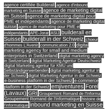
agence certifiée Builderall
agence d'inbound
agence de marketing digital
marketing en Suisse
en Suisse
agence de marketing digital pour
PME et indépendants
agence de marketing digital
suisse
agence de marketing pour PME et
builderall en
indépendants
ASIJ
APE-Jorat
Suisse
builderall in der Schweiz
choeur
digital
d'hommes L'Avenir
communication 2.0
marketing agency for small and medium
enterprises in Switzerland
digital marketing agency
in Switzerland
digital Marketing Agentur Deutschweiz
digital Marketing agentur für KMU und
Selbständigerwerbenden
digital marketing agentur in
digital Marketing Agentur in der Schweiz
der Schweiz
e-business platform in der Schweiz
e-commerce
Forel
emjiventures
platform in der Schweiz
(Lavaux)
GRI
Groupement Romand de l'Informa
Groupement Romand de l'Informatique
histoire de
inbound marketing en Suisse
l'informatique