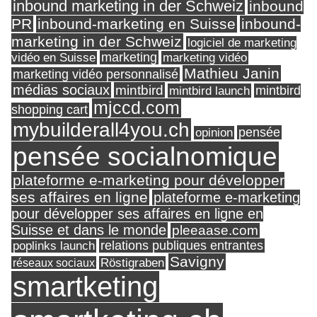
inbound marketing in der Schweiz
inbound
PR
inbound-marketing en Suisse
inbound-
marketing in der Schweiz
logiciel de marketing
marketing
vidéo en Suisse
marketing vidéo
Mathieu Janin
marketing vidéo personnalisé
médias sociaux
mintbird
mintbird launch
mintbird
mjccd.com
shopping cart
mybuilderall4you.ch
pensée
opinion
pensée socialnomique
plateforme e-marketing pour développer
ses affaires en ligne
plateforme e-marketing
pour développer ses affaires en ligne en
Suisse et dans le monde
pleeaase.com
relations publiques entrantes
poplinks launch
Savigny
réseaux sociaux
Röstigraben
smartketing