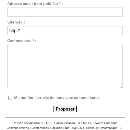
Adresse email (non publiée) * :
Site web :
Commentaire * :
Me notifier l'arrivée de nouveaux commentaires
Pensée socialnomique
|
GRI
|
Communication 2.0
|
ICT-SR
|
Award Corporate
Communications
|
Conférences
|
Opinion
|
Bio
|
xyz 2.o
|
Histoire de l'informatique
|
E-