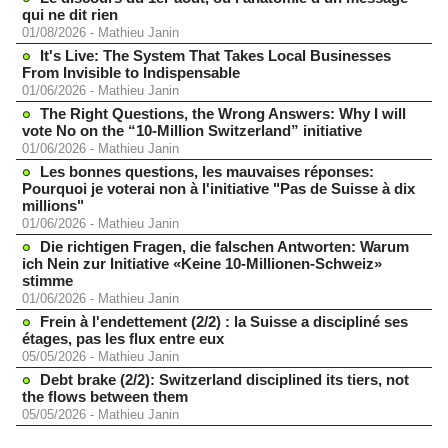
qui ne dit rien
01/08/2026
-
Mathieu Janin
It's Live: The System That Takes Local Businesses
From Invisible to Indispensable
01/06/2026
-
Mathieu Janin
The Right Questions, the Wrong Answers: Why I will
vote No on the “10-Million Switzerland” initiative
01/06/2026
-
Mathieu Janin
Les bonnes questions, les mauvaises réponses:
Pourquoi je voterai non à l'initiative "Pas de Suisse à dix
millions"
01/06/2026
-
Mathieu Janin
Die richtigen Fragen, die falschen Antworten: Warum
ich Nein zur Initiative «Keine 10-Millionen-Schweiz»
stimme
01/06/2026
-
Mathieu Janin
Frein à l'endettement (2/2) : la Suisse a discipliné ses
étages, pas les flux entre eux
05/05/2026
-
Mathieu Janin
Debt brake (2/2): Switzerland disciplined its tiers, not
the flows between them
05/05/2026
-
Mathieu Janin