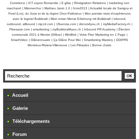
Commerce
|
ICT expos Romandie
|
E.glise
|
Röstigraben Relations
|
marketing non
marchand
|
Männerchor
|
Mathieu Janin 1.0
|
fcmv2013
|
Actualité locale de Savigny et
Forel (Lvx), du Jorat et de la région Oron-Palézieux
|
Mon premier mois d'expériences
avec le logiciel Builderall
|
Mein erster Monat Erfahrung mit Builderall
|
inbound,
outbound, allbound
|
mjccd.com
|
1fluenzia.com
|
dircom4you.ch
|
myMediaFactory.ch
|
Pleeaase.com
|
smartketing
|
myBuilderall4you.ch
|
Inbound PR Academy
|
Élection
communale 2021 à Montet (Glâne)
|
MintBird
|
Votre Plan Marketing en 1 Page
|
SmartVideo
|
Glânennuaire
|
Ça Glâne Pour Moi
|
Smartketing Mastery
|
GDIPRS
Montreux-Riviera-Villeneuve
|
Les Pléiades
|
Bonne chaire
Accueil
Galerie
Téléchargements
Forum