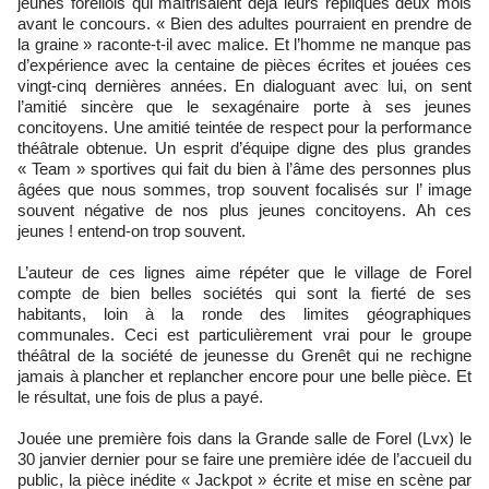
jeunes forellois qui maîtrisaient déjà leurs répliques deux mois
avant le concours. « Bien des adultes pourraient en prendre de
la graine » raconte-t-il avec malice. Et l’homme ne manque pas
d’expérience avec la centaine de pièces écrites et jouées ces
vingt-cinq dernières années. En dialoguant avec lui, on sent
l’amitié sincère que le sexagénaire porte à ses jeunes
concitoyens. Une amitié teintée de respect pour la performance
théâtrale obtenue. Un esprit d’équipe digne des plus grandes
« Team » sportives qui fait du bien à l’âme des personnes plus
âgées que nous sommes, trop souvent focalisés sur l’ image
souvent négative de nos plus jeunes concitoyens. Ah ces
jeunes ! entend-on trop souvent.
L’auteur de ces lignes aime répéter que le village de Forel
compte de bien belles sociétés qui sont la fierté de ses
habitants, loin à la ronde des limites géographiques
communales. Ceci est particulièrement vrai pour le groupe
théâtral de la société de jeunesse du Grenêt qui ne rechigne
jamais à plancher et replancher encore pour une belle pièce. Et
le résultat, une fois de plus a payé.
Jouée une première fois dans la Grande salle de Forel (Lvx) le
30 janvier dernier pour se faire une première idée de l’accueil du
public, la pièce inédite « Jackpot » écrite et mise en scène par