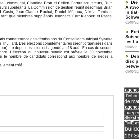
Die
eil communal, Claudine Bron et Célien Cornut scrutateurs, Ruth
Antwor
ateurs suppléants. La Commission de gestion réunit désormais Brian
Initia
bert Cusin, Jean-Claude Rochat, Daniel Métraux, Nikola Tomic et
 tant que membres suppléants Jeannette Carr Klappert et Pascal
Schwe
01/06/20
Frei
Suisse
is connaissance des démissions du Conseiller municipal Sylvaire
les fl
e Thuillard. Des élections complémentaires seront organisées dans
05/05/20
our). Le dépôt des listes est agendé au 18 août. En cas de second
ctobre. L’élection du nouveau syndic est prévue le 30 novembre
Deb
es si le nombre de candidats correspond aux nombre de sièges à
discip
ellement créé.
betwe
05/05/20
agence 
d'inbo
de mar
agence
indépe
digital 
PME et
build
der S