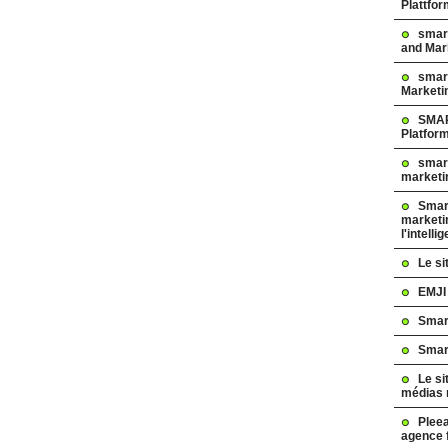
Plattfo
smar
and Mar
smart
Marketi
SMAR
Platfor
smart
marketi
Smart
marketi
l'intelli
Le s
EMJI
Smar
Smar
Le si
médias 
Pleea
agence 