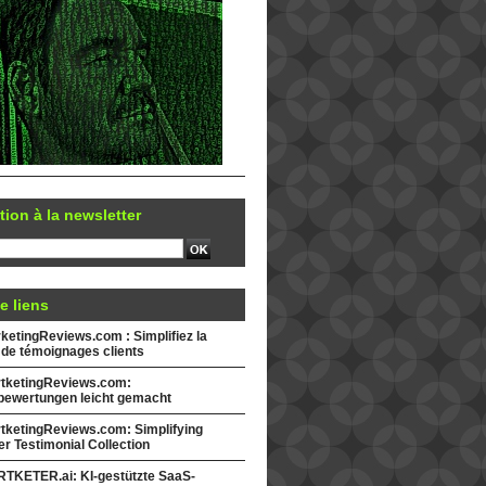
tion à la newsletter
e liens
etingReviews.com : Simplifiez la
 de témoignages clients
tketingReviews.com:
ewertungen leicht gemacht
tketingReviews.com: Simplifying
r Testimonial Collection
TKETER.ai: KI-gestützte SaaS-