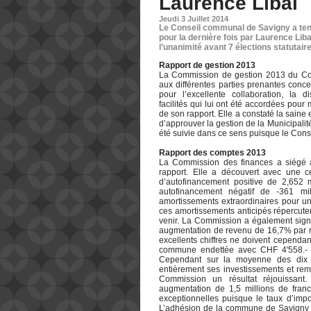
Laurence Libal
Jeudi 3 Juillet 2014
Le Conseil communal de Savigny a tenu
pour la dernière fois par Laurence Liba
l’unanimité avant 7 élections statutaire
Rapport de gestion 2013
La Commission de gestion 2013 du Co
aux différentes parties prenantes con
pour l’excellente collaboration, la di
facilités qui lui ont été accordées pour
de son rapport. Elle a constaté la saine 
d’approuver la gestion de la Municipalit
été suivie dans ce sens puisque le Consei
Rapport des comptes 2013
La Commission des finances a siégé à 
rapport. Elle a découvert avec une 
d’autofinancement positive de 2,652 
autofinancement négatif de -361 mi
amortissements extraordinaires pour u
ces amortissements anticipés répercut
venir. La Commission a également signa
augmentation de revenu de 16,7% par r
excellents chiffres ne doivent cependa
commune endettée avec CHF 4'558.- de
Cependant sur la moyenne des dix 
entièrement ses investissements et re
Commission un résultat réjouissant.
augmentation de 1,5 millions de francs
exceptionnelles puisque le taux d’impo
L’adhésion de la commune de Savigny à 