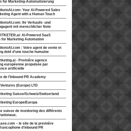
rm für Marketing-Automatisierung
tketoAI.com: Your AI-Powered Sales
keting Agent with a Human Touch
ketoAI.com: Ihr Verkaufs- und
ngagent mit menschlicher Note
TKETER.ai: AI-Powered SaaS
m for Marketing Automation
ketoAI.com : Votre agent de vente et
ng doté d'une touche humaine
keting.ai - Première agence
ng européenne propulsée par
gence artificielle
ite de l'Inbound PR Academy
 Ventures (Europe) LTD
tketing Suisse/Schweiz/Switzerland
tketing Europe/Europa
te suisse de monitoring des différents
nationaux.
ase.com – le site de la première
francophone d'inbound PR