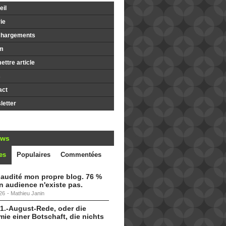
il
ie
chargements
m
ttre article
s
act
etter
ews
es
Populaires
Commentées
i audité mon propre blog. 76 %
 audience n'existe pas.
26
-
Mathieu Janin
 1.-August-Rede, oder die
ie einer Botschaft, die nichts