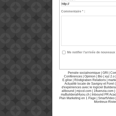
Commentaire * :
Me notifier l'arrivée de nouvea
Pensée socialnomique
|
GRI
|
Com
Conférences
|
Opinion
|
Bio
|
xyz 2.o
E.glise
|
Röstigraben Relations
|
mark
Actualité locale de Savigny et Forel 
d'expériences avec le logiciel Builderal
allbound
|
mjccd.com
|
1fluenzia.com
|
myBuilderall4you.ch
|
Inbound PR Aca
Plan Marketing en 1 Page
|
SmartVideo
Montreux-Rivie