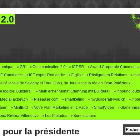
 2.0
nomique
GRI
Communication 2.0
ICT-SR
Award Corporate Communica
E-Commerce
ICT expos Romandie
E.glise
Röstigraben Relations
mar
alité locale de Savigny et Forel (Lvx), du Jorat et de la région Oron-Palézieux
logiciel Builderall
Mein erster Monat Erfahrung mit Builderall
inbound, outb
MediaFactory.ch
Pleeaase.com
smartketing
myBuilderall4you.ch
Inbo
lâne)
MintBird
Votre Plan Marketing en 1 Page
SmartVideo
Glânennuai
ux-Riviera-Villeneuve
Les Pléiades
Bonne chaire
 pour la présidente