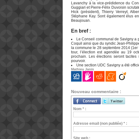
Lavanchy à la vice-prédidence du Cons
Guggiari et Pierre-Félix Duvoisin scrut
Hick (président), Thierry Verreyt, Al
Stéphane Kay. Sont également élus en
Beaujouan.
En bref :
Le Conseil communal de Savigny a pr
Coquil ainsi que du syndic Jean-Philipp
la commune le 28 septembre 2014 (1er t
tour, l’élection est agendée au 19 o
prochain. Les élections seront tacit
pourvoir.
Une section UDC Savigny a été offici
Mathieu Janin
Nouveau commentaire :
Nom * :
Adresse email (non publiée) * :
Site web :