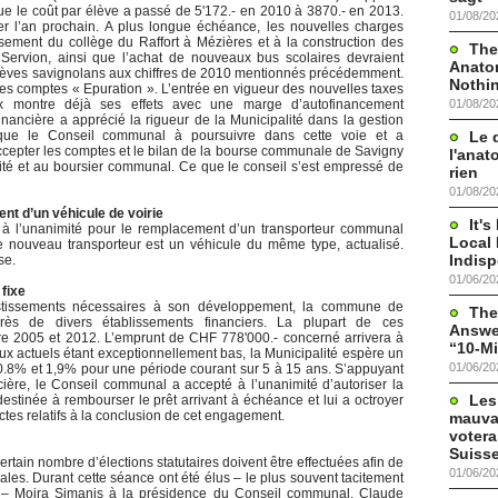
e le coût par élève a passé de 5'172.- en 2010 à 3870.- en 2013.
01/08/20
er l’an prochain. A plus longue échéance, les nouvelles charges
ssement du collège du Raffort à Mézières et à la construction des
The
ervion, ainsi que l’achat de nouveaux bus scolaires devraient
Anato
lèves savignolans aux chiffres de 2010 mentionnés précédemment.
Nothi
s comptes « Epuration ». L’entrée en vigueur des nouvelles taxes
01/08/20
ux montre déjà ses effets avec une marge d’autofinancement
ncière a apprécié la rigueur de la Municipalité dans la gestion
Le 
que le Conseil communal à poursuivre dans cette voie et a
pter les comptes et le bilan de la bourse communale de Savigny
l'anat
ité et au boursier communal. Ce que le conseil s’est empressé de
rien
01/08/20
t d’un véhicule de voirie
It'
 à l’unanimité pour le remplacement d’un transporteur communal
Local 
Le nouveau transporteur est un véhicule du même type, actualisé.
Indis
se.
01/06/20
fixe
estissements nécessaires à son développement, la commune de
The
ès de divers établissements financiers. La plupart de ces
Answer
re 2005 et 2012. L’emprunt de CHF 778'000.- concerné arrivera à
“10-Mi
x actuels étant exceptionnellement bas, la Municipalité espère un
01/06/20
 0.8% et 1,9% pour une période courant sur 5 à 15 ans. S’appuyant
cière, le Conseil communal a accepté à l’unanimité d’autoriser la
Les
stinée à rembourser le prêt arrivant à échéance et lui a octroyer
ctes relatifs à la conclusion de cet engagement.
mauva
votera
Suisse
ertain nombre d’élections statutaires doivent être effectuées afin de
01/06/20
es. Durant cette séance ont été élus – le plus souvent tacitement
e – Moira Simanis à la présidence du Conseil communal, Claude