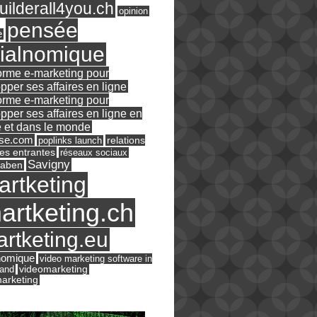
ilderall4you.ch
opinion
pensée
e
ialnomique
orme e-marketing pour
pper ses affaires en ligne
orme e-marketing pour
pper ses affaires en ligne en
 et dans le monde
ase.com
relations
poplinks launch
es entrantes
réseaux sociaux
Savigny
raben
artketing
artketing.ch
rtketing.eu
nomique
video marketing software in
land
videomarketing
arketing