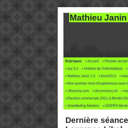
Mathieu Janin
Rubriques
Accueil
Pensée social
xyz 2.o
Histoire de l'informatique
Mathieu Janin 1.0
fcmv2013
Actu
Mon premier mois d'expériences avec le 
1fluenzia.com
dircom4you.ch
my
Élection communale 2021 à Montet (G
Smartketing Mastery
GDIPRS Montre
Dernière séance