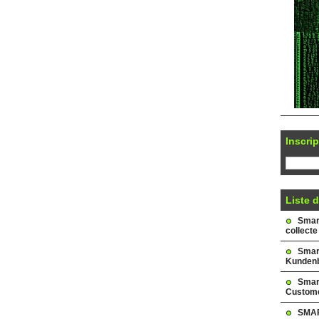
Inscrip
Liste d
Smark
collecte
Smar
Kundenb
Smar
Custome
SMAR