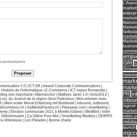
L'Aveni
market
enterpr
marketi
Marketi
Market
Selbst
marketi
Marketi
busines
commer
emjiv
ux commentaires
GRI
G
Groupe
histoir
marke
munication 2.0
|
ICT-SR
|
Award Corporate Communications
|
marke
|
Histoire de l'informatique
|
E-Commerce
|
ICT expos Romandie
|
in
PR
eting non marchand
|
Männerchor
|
Mathieu Janin 1.0
|
fcmv2013
|
(Lvx), du Jorat et de la région Oron-Palézieux
|
Mon premier mois
inbou
l
|
Mein erster Monat Erfahrung mit Builderall
|
inbound, outbound,
logicie
dircom4you.ch
|
myMediaFactory.ch
|
Pleeaase.com
|
smartketing
|
market
demy
|
Élection communale 2021 à Montet (Glâne)
|
MintBird
|
Votre
vidéo p
|
Glânennuaire
|
Ça Glâne Pour Moi
|
Smartketing Mastery
|
GDIPRS
ra-Villeneuve
|
Les Pléiades
|
Bonne chaire
média
launch
mjcc