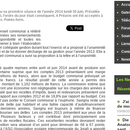
Accue
 sa première séance de l’année 2014 lundi 30 juin. Présidée
Galer
l, l’ordre du jour était conséquent. 4 Préavis ont été acceptés à
s. Points-forts.
Télé
Foru
nseil communal a réitéré
cernées ses remerciements
Soume
sponibilité et toutes les
 mener à bien l’élaboration
Lien
et collégiale gestion durant tout l’exercic et a proposé à l’unamimité
é et de lui donner décharge de sa gestion pour l’année 2013. Elle a
Cont
l communal a suivi sa proposition à la lettre et à l’unanimité.
Newsl
quatre reprises entre avril et juin 2014 avant de produire son
certaine suprise que les comptes 2013 présentaient une marge
millions de francs, alors que le budget communal prévoyait un
Les N
lle francs. Le résultat positif de cette année a permis des
n montant de 1,162 millions de francs. La commission estime que
eront une économie non négligeable sur les charges des années à
Récent
lé que les recettes d’impôts, taxes et redevances présentent une
apport aux comptes 2012 et de 18,8% par rapport au budget. Ces
nt pas porter le Conseil communal à l’euphorie. Savigny reste une
J'a
 dette par habitant et une faible capacité d’autofinancement.
de mon
dernières années, Savigny est toujours à même de financer
03/08/20
mbourser ses dettes. Les comptes 2013 présentent aux yeux de la
 Plusieurs facteurs y ont contribué dont principalement une
Die
 de recettes fiscales. Ces excellentes recettes devraient rester
Anatom
sition sera abaissé d’un point pour diminuer de 68 à 67 points.
sagt
l’ASIJ (Association scolaire intercommunale du Jorat) a apporté