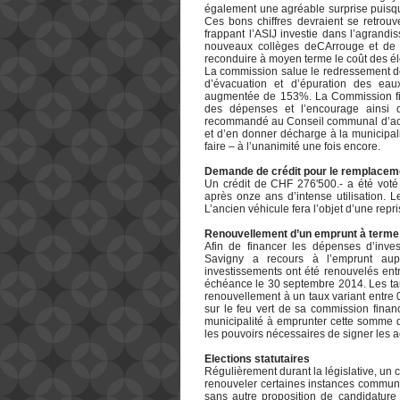
également une agréable surprise puisqu
Ces bons chiffres devraient se retrouv
frappant l’ASIJ investie dans l’agrandi
nouveaux collèges deCArrouge et de S
reconduire à moyen terme le coût des é
La commission salue le redressement de
d’évacuation et d’épuration des ea
augmentée de 153%. La Commission fina
des dépenses et l’encourage ainsi 
recommandé au Conseil communal d’acce
et d’en donner décharge à la municipal
faire – à l’unanimité une fois encore.
Demande de crédit pour le remplacemen
Un crédit de CHF 276'500.- a été voté
après onze ans d’intense utilisation. 
L’ancien véhicule fera l’objet d’une repri
Renouvellement d’un emprunt à terme 
Afin de financer les dépenses d’inv
Savigny a recours à l’emprunt aupr
investissements ont été renouvelés ent
échéance le 30 septembre 2014. Les tau
renouvellement à un taux variant entre
sur le feu vert de sa commission finan
municipalité à emprunter cette somme de
les pouvoirs nécessaires de signer les a
Elections statutaires
Régulièrement durant la législative, un c
renouveler certaines instances communal
sans autre proposition de candidatur