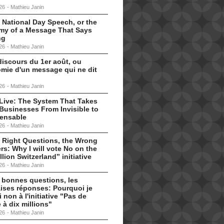
26
-
Mathieu Janin
 National Day Speech, or the
my of a Message That Says
ng
26
-
Mathieu Janin
discours du 1er août, ou
omie d'un message qui ne dit
26
-
Mathieu Janin
s Live: The System That Takes
Businesses From Invisible to
pensable
26
-
Mathieu Janin
 Right Questions, the Wrong
s: Why I will vote No on the
llion Switzerland” initiative
26
-
Mathieu Janin
 bonnes questions, les
ises réponses: Pourquoi je
i non à l'initiative "Pas de
 à dix millions"
26
-
Mathieu Janin