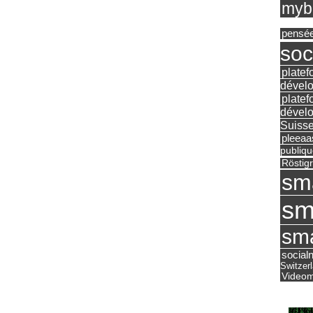
mybu
pensé
soc
platef
dévelo
platef
dévelo
Suisse
pleea
publiqu
Röstig
sm
sm
sma
social
Switzer
Videom