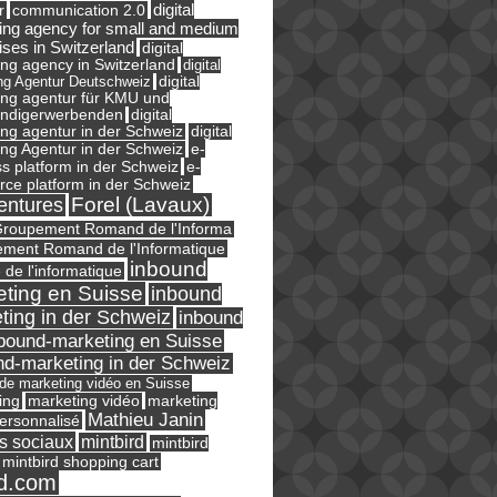
digital
r
communication 2.0
ing agency for small and medium
ises in Switzerland
digital
ng agency in Switzerland
digital
ng Agentur Deutschweiz
digital
ing agentur für KMU und
ändigerwerbenden
digital
ng agentur in der Schweiz
digital
e-
ng Agentur in der Schweiz
s platform in der Schweiz
e-
ce platform in der Schweiz
Forel (Lavaux)
entures
roupement Romand de l'Informa
ment Romand de l'Informatique
inbound
e de l'informatique
ting en Suisse
inbound
ting in der Schweiz
inbound
bound-marketing en Suisse
nd-marketing in der Schweiz
l de marketing vidéo en Suisse
ing
marketing
marketing vidéo
Mathieu Janin
ersonnalisé
s sociaux
mintbird
mintbird
mintbird shopping cart
d.com