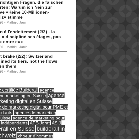
 richtigen Fragen, die falschen
ten: Warum ich Nein zur
tive «Keine 10-Millionen-
iz» stimme
26
-
Mathieu Janin
n à l'endettement (2/2) : la
 a discipliné ses étages, pas
ux entre eux
26
-
Mathieu Janin
t brake (2/2): Switzerland
lined its tiers, not the flows
en them
26
-
Mathieu Janin
certifiée Builderall
agence
agence
und marketing en Suisse
keting digital en Suisse
 de marketing digital pour PME et
ndants
agence de marketing
suisse
agence de marketing pour
ASIJ
 indépendants
APE-Jorat
erall en Suisse
builderall in
chweiz
choeur d'hommes