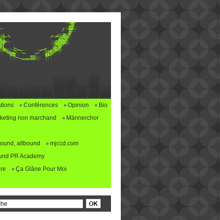
tions
Conférences
Opinion
Bio
keting non marchand
Männerchor
ound, allbound
mjccd.com
und PR Academy
re
Ça Glâne Pour Moi