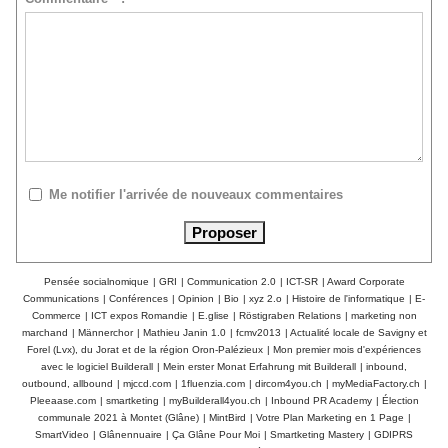
Me notifier l'arrivée de nouveaux commentaires
Pensée socialnomique
|
GRI
|
Communication 2.0
|
ICT-SR
|
Award Corporate
Communications
|
Conférences
|
Opinion
|
Bio
|
xyz 2.o
|
Histoire de l'informatique
|
E-
Commerce
|
ICT expos Romandie
|
E.glise
|
Röstigraben Relations
|
marketing non
marchand
|
Männerchor
|
Mathieu Janin 1.0
|
fcmv2013
|
Actualité locale de Savigny et
Forel (Lvx), du Jorat et de la région Oron-Palézieux
|
Mon premier mois d'expériences
avec le logiciel Builderall
|
Mein erster Monat Erfahrung mit Builderall
|
inbound,
outbound, allbound
|
mjccd.com
|
1fluenzia.com
|
dircom4you.ch
|
myMediaFactory.ch
|
Pleeaase.com
|
smartketing
|
myBuilderall4you.ch
|
Inbound PR Academy
|
Élection
communale 2021 à Montet (Glâne)
|
MintBird
|
Votre Plan Marketing en 1 Page
|
SmartVideo
|
Glânennuaire
|
Ça Glâne Pour Moi
|
Smartketing Mastery
|
GDIPRS