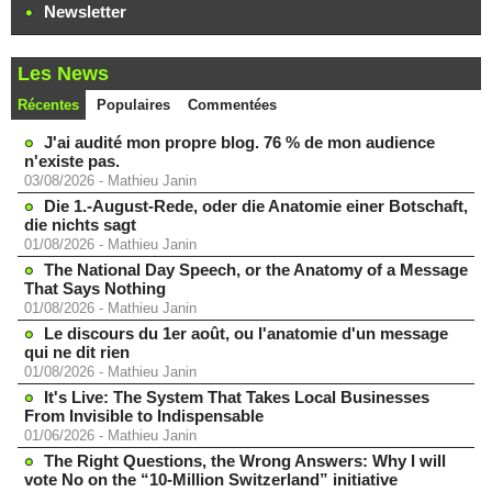
Newsletter
Les News
Récentes
Populaires
Commentées
J'ai audité mon propre blog. 76 % de mon audience
n'existe pas.
03/08/2026
-
Mathieu Janin
Die 1.-August-Rede, oder die Anatomie einer Botschaft,
die nichts sagt
01/08/2026
-
Mathieu Janin
The National Day Speech, or the Anatomy of a Message
That Says Nothing
01/08/2026
-
Mathieu Janin
Le discours du 1er août, ou l'anatomie d'un message
qui ne dit rien
01/08/2026
-
Mathieu Janin
It's Live: The System That Takes Local Businesses
From Invisible to Indispensable
01/06/2026
-
Mathieu Janin
The Right Questions, the Wrong Answers: Why I will
vote No on the “10-Million Switzerland” initiative