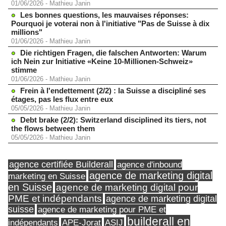
01/06/2026
-
Mathieu Janin
Les bonnes questions, les mauvaises réponses:
Pourquoi je voterai non à l'initiative "Pas de Suisse à dix
millions"
01/06/2026
-
Mathieu Janin
Die richtigen Fragen, die falschen Antworten: Warum
ich Nein zur Initiative «Keine 10-Millionen-Schweiz»
stimme
01/06/2026
-
Mathieu Janin
Frein à l'endettement (2/2) : la Suisse a discipliné ses
étages, pas les flux entre eux
05/05/2026
-
Mathieu Janin
Debt brake (2/2): Switzerland disciplined its tiers, not
the flows between them
05/05/2026
-
Mathieu Janin
agence certifiée Builderall
agence d'inbound
agence de marketing digital
marketing en Suisse
en Suisse
agence de marketing digital pour
PME et indépendants
agence de marketing digital
suisse
agence de marketing pour PME et
builderall en
indépendants
ASIJ
APE-Jorat