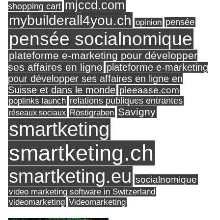
mjccd.com
shopping cart
mybuilderall4you.ch
pensée
opinion
pensée socialnomique
plateforme e-marketing pour développer
ses affaires en ligne
plateforme e-marketing
pour développer ses affaires en ligne en
Suisse et dans le monde
pleeaase.com
relations publiques entrantes
poplinks launch
Savigny
réseaux sociaux
Röstigraben
smartketing
smartketing.ch
smartketing.eu
socialnomique
video marketing software in Switzerland
videomarketing
Videomarketing