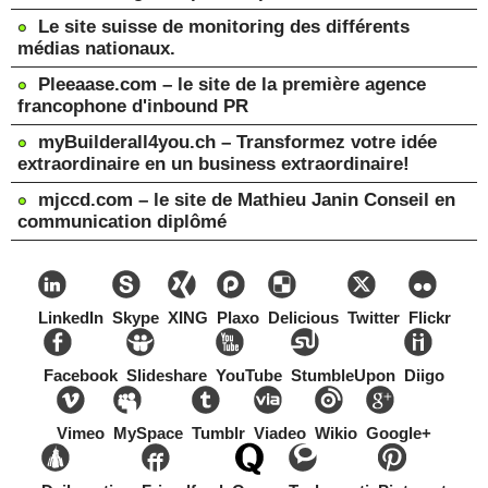
Le site suisse de monitoring des différents
médias nationaux.
Pleeaase.com – le site de la première agence
francophone d'inbound PR
myBuilderall4you.ch – Transformez votre idée
extraordinaire en un business extraordinaire!
mjccd.com – le site de Mathieu Janin Conseil en
communication diplômé
LinkedIn
Skype
XING
Plaxo
Delicious
Twitter
Flickr
Facebook
Slideshare
YouTube
StumbleUpon
Diigo
Vimeo
MySpace
Tumblr
Viadeo
Wikio
Google+