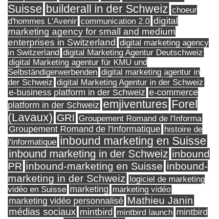
Suisse
builderall in der Schweiz
choeur
digital
d'hommes L'Avenir
communication 2.0
marketing agency for small and medium
enterprises in Switzerland
digital marketing agency
in Switzerland
digital Marketing Agentur Deutschweiz
digital Marketing agentur für KMU und
Selbständigerwerbenden
digital marketing agentur in
digital Marketing Agentur in der Schweiz
der Schweiz
e-business platform in der Schweiz
e-commerce
Forel
emjiventures
platform in der Schweiz
(Lavaux)
GRI
Groupement Romand de l'Informa
Groupement Romand de l'Informatique
histoire de
inbound marketing en Suisse
l'informatique
inbound marketing in der Schweiz
inbound
PR
inbound-marketing en Suisse
inbound-
marketing in der Schweiz
logiciel de marketing
marketing
vidéo en Suisse
marketing vidéo
Mathieu Janin
marketing vidéo personnalisé
médias sociaux
mintbird
mintbird launch
mintbird