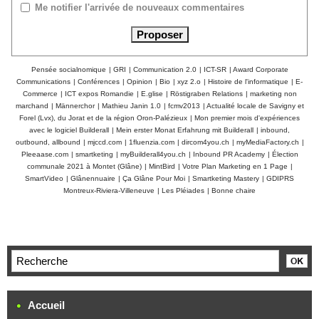
Me notifier l'arrivée de nouveaux commentaires
Pensée socialnomique
|
GRI
|
Communication 2.0
|
ICT-SR
|
Award Corporate
Communications
|
Conférences
|
Opinion
|
Bio
|
xyz 2.o
|
Histoire de l'informatique
|
E-
Commerce
|
ICT expos Romandie
|
E.glise
|
Röstigraben Relations
|
marketing non
marchand
|
Männerchor
|
Mathieu Janin 1.0
|
fcmv2013
|
Actualité locale de Savigny et
Forel (Lvx), du Jorat et de la région Oron-Palézieux
|
Mon premier mois d'expériences
avec le logiciel Builderall
|
Mein erster Monat Erfahrung mit Builderall
|
inbound,
outbound, allbound
|
mjccd.com
|
1fluenzia.com
|
dircom4you.ch
|
myMediaFactory.ch
|
Pleeaase.com
|
smartketing
|
myBuilderall4you.ch
|
Inbound PR Academy
|
Élection
communale 2021 à Montet (Glâne)
|
MintBird
|
Votre Plan Marketing en 1 Page
|
SmartVideo
|
Glânennuaire
|
Ça Glâne Pour Moi
|
Smartketing Mastery
|
GDIPRS
Montreux-Riviera-Villeneuve
|
Les Pléiades
|
Bonne chaire
Accueil