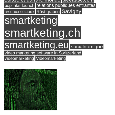
relations publiques entrantes
poplinks launch
Savigny
réseaux sociaux
Röstigraben
smartketing
smartketing.ch
smartketing.eu
socialnomique
video marketing software in Switzerland
videomarketing
Videomarketing