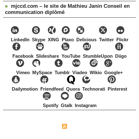
mjccd.com – le site de Mathieu Janin Conseil en
communication diplômé
LinkedIn
Skype
XING
Plaxo
Delicious
Twitter
Flickr
Facebook
Slideshare
YouTube
StumbleUpon
Diigo
Vimeo
MySpace
Tumblr
Viadeo
Wikio
Google+
Dailymotion
Friendfeed
Quora
Technorati
Pinterest
Spotify
Gtalk
Instagram
Copyright Mathieu Janin, Switzerland, 1967-2021
|
|
Plan du site
Syndication
Tags