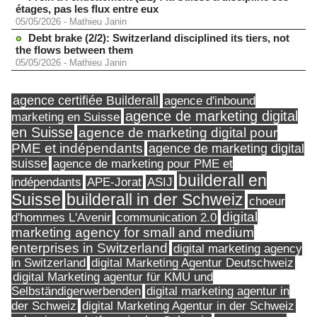
étages, pas les flux entre eux
05/05/2026
-
Mathieu Janin
Debt brake (2/2): Switzerland disciplined its tiers, not
the flows between them
05/05/2026
-
Mathieu Janin
agence certifiée Builderall
agence d'inbound
agence de marketing digital
marketing en Suisse
en Suisse
agence de marketing digital pour
PME et indépendants
agence de marketing digital
suisse
agence de marketing pour PME et
builderall en
indépendants
ASIJ
APE-Jorat
Suisse
builderall in der Schweiz
choeur
digital
d'hommes L'Avenir
communication 2.0
marketing agency for small and medium
enterprises in Switzerland
digital marketing agency
in Switzerland
digital Marketing Agentur Deutschweiz
digital Marketing agentur für KMU und
Selbständigerwerbenden
digital marketing agentur in
digital Marketing Agentur in der Schweiz
der Schweiz