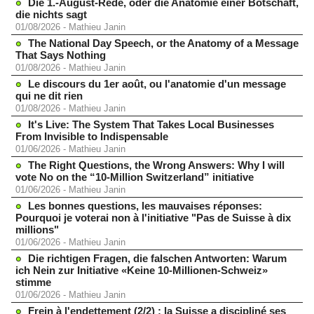
Die 1.-August-Rede, oder die Anatomie einer Botschaft,
die nichts sagt
01/08/2026
-
Mathieu Janin
The National Day Speech, or the Anatomy of a Message
That Says Nothing
01/08/2026
-
Mathieu Janin
Le discours du 1er août, ou l'anatomie d'un message
qui ne dit rien
01/08/2026
-
Mathieu Janin
It's Live: The System That Takes Local Businesses
From Invisible to Indispensable
01/06/2026
-
Mathieu Janin
The Right Questions, the Wrong Answers: Why I will
vote No on the “10-Million Switzerland” initiative
01/06/2026
-
Mathieu Janin
Les bonnes questions, les mauvaises réponses:
Pourquoi je voterai non à l'initiative "Pas de Suisse à dix
millions"
01/06/2026
-
Mathieu Janin
Die richtigen Fragen, die falschen Antworten: Warum
ich Nein zur Initiative «Keine 10-Millionen-Schweiz»
stimme
01/06/2026
-
Mathieu Janin
Frein à l'endettement (2/2) : la Suisse a discipliné ses