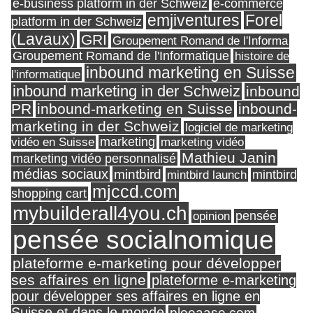
e-business platform in der Schweiz
e-commerce
Forel
emjiventures
platform in der Schweiz
(Lavaux)
GRI
Groupement Romand de l'Informa
Groupement Romand de l'Informatique
histoire de
inbound marketing en Suisse
l'informatique
inbound marketing in der Schweiz
inbound
PR
inbound-marketing en Suisse
inbound-
marketing in der Schweiz
logiciel de marketing
marketing
vidéo en Suisse
marketing vidéo
Mathieu Janin
marketing vidéo personnalisé
médias sociaux
mintbird
mintbird launch
mintbird
mjccd.com
shopping cart
mybuilderall4you.ch
pensée
opinion
pensée socialnomique
plateforme e-marketing pour développer
ses affaires en ligne
plateforme e-marketing
pour développer ses affaires en ligne en
Suisse et dans le monde
pleeaase.com